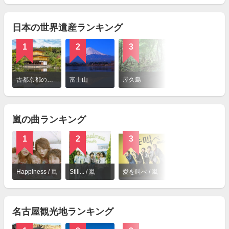
見
る
日本の世界遺産ランキング
1
2
3
4
詳
細
古都京都の文化財（京都市、宇治市、大津市）
富士山
屋久島
厳島神社
を
見
る
嵐の曲ランキング
1
2
3
4
詳
細
Happiness / 嵐
Still... / 嵐
愛を叫べ / 嵐
きっと大丈夫 / 嵐
を
見
る
名古屋観光地ランキング