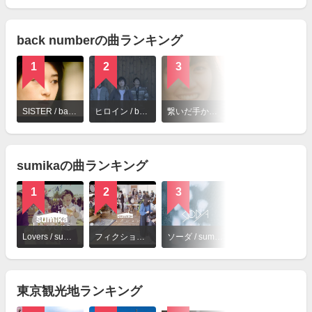
見
る
back numberの曲ランキング
1
2
3
4
詳
細
SISTER / back number
ヒロイン / back number
繋いだ手から / back number
クリスマスソング / back number
を
見
る
sumikaの曲ランキング
1
2
3
4
詳
細
Lovers / sumika
フィクション / sumika
ソーダ / sumika
Flower / sumika
を
見
る
東京観光地ランキング