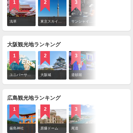
1
2
3
4
詳
細
浅草
東京スカイツリー
サンシャイン水族館
三鷹の森ジブリ美術館（三鷹市立アニメーション美術館）
を
見
る
大阪観光地ランキング
1
2
3
4
詳
細
ユニバーサル・スタジオ・ジャパン（USJ）
大阪城
道頓堀
EXPOCITY
を
見
る
広島観光地ランキング
1
2
3
4
詳
細
厳島神社
原爆ドーム
尾道
広島平和記念公園