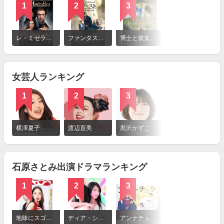
1
2
3
4
詳
細
レ・ミゼラブル（2012）
ファンタスティック・ビーストと魔法使いの旅
博士と彼女のセオリー
リリーのすべて
を
見
る
女芸人ランキング
1
2
3
4
詳
細
横澤夏子
渡辺直美
黒沢かずこ
柳原可奈子
を
見
る
石原さとみ出演ドラマランキング
1
2
3
4
詳
細
地味にスゴイ! 校閲ガール・河野悦子
ディア・シスター
アンナチュラル
失恋ショコラティエ