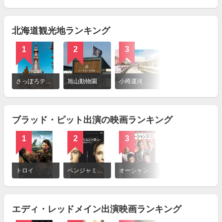
を
見
る
北海道観光地ランキング
1
2
3
4
詳
細
さっぽろテレビ塔
旭山動物園
小樽運河
ファーム富田
を
見
る
ブラッド・ピット出演の映画ランキング
1
2
3
4
詳
細
トロイ
ベンジャミン・バトン 数奇な人生
オーシャンズ13
ファイト・クラブ
を
見
る
エディ・レッドメイン出演映画ランキング