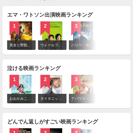
エマ・ワトソン出演映画ランキング
1
2
3
4
詳
細
美女と野獣（2017年）
ウォールフラワー
ハリー・ポッターと賢者の石
ザ・サークル
を
見
る
泣ける映画ランキング
1
2
3
4
詳
細
おおかみこどもの雨と雪
タイタニック（1997年）
アバウト・タイム 愛おしい時間について
レ・ミゼラブル（2012）
を
見
る
どんでん返しがすごい映画ランキング
1
2
3
4