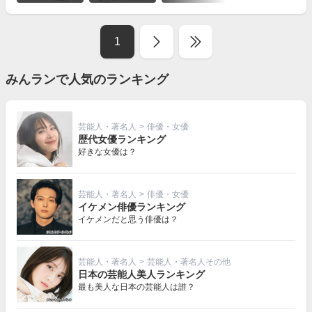
を
見
る
1
みんランで人気のランキング
芸能人・著名人
>
俳優・女優
歴代女優ランキング
好きな女優は？
芸能人・著名人
>
俳優・女優
イケメン俳優ランキング
イケメンだと思う俳優は？
芸能人・著名人
>
芸能人・著名人その他
日本の芸能人美人ランキング
最も美人な日本の芸能人は誰？