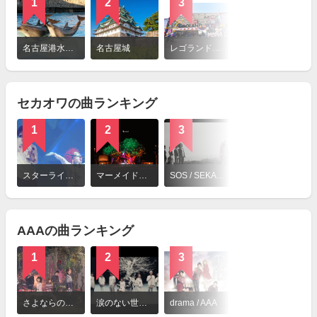
1
2
3
4
詳
細
名古屋港水族館
名古屋城
レゴランド・ジャパン・リゾート
東山動植物園
を
見
る
セカオワの曲ランキング
1
2
3
4
詳
細
スターライトパレード / SEKAI NO OWARI
マーメイドラプソディー / SEKAI NO OWARI
SOS / SEKAI NO OWARI
眠り姫 / SEKAI NO OWARI
を
見
る
AAAの曲ランキング
1
2
3
4
詳
細
さよならの前に / AAA
涙のない世界 / AAA
drama / AAA
MAGIC / AAA
を