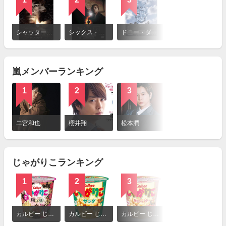
詳
細
シャッター・アイランド
シックス・センス
ドニー・ダーコ
22年目の告白 私が殺人犯です
を
見
る
嵐メンバーランキング
1
2
3
4
詳
細
二宮和也
櫻井翔
松本潤
相葉雅紀
を
見
る
じゃがりこランキング
1
2
3
4
詳
細
カルビー じゃがりこ 梅ぇ味
カルビー じゃがりこ サラダ
カルビー じゃがりこ たらこバター
カルビー さつまりこ 焼きいも
を