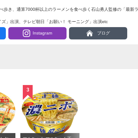
を食べ歩き、通算7000杯以上のラーメンを食べ歩く石山勇人監修の「最
ライズ」出演、テレビ朝日「お願い！ モーニング」出演etc
Instagram
ブログ
3