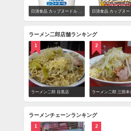
詳
日清食品 カップヌードル シーフードヌードル
細
を
見
る
ラーメン二郎店舗ランキング
1
2
詳
ラーメン二郎 目黒店
ラーメン二郎 三田本
細
を
見
る
ラーメンチェーンランキング
1
2