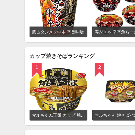
詳
蒙古タンメン中本 辛旨味噌
寿がきや 辛辛魚らー
細
を
見
る
カップ焼きそばランキング
1
2
詳
マルちゃん正麺 カップ 焼そば
細
を
見
る