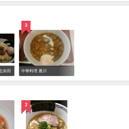
3
志奈田
中華料理 雁川
3