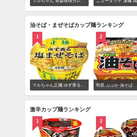
マルちゃん 青森味噌カレーミルクラーメン
細
を
見
る
油そば・まぜそばカップ麺ランキング
1
2
詳
マルちゃん正麺 ゆず香る塩まぜそば
明星 ぶぶか 油そば
細
を
見
る
激辛カップ麺ランキング
1
2