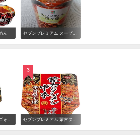
めん
セブンプレミアム スープが決め手 担々麺
3
マルちゃん 焼そばバゴォーン
セブンプレミアム 蒙古タンメン中本 辛旨焼そば