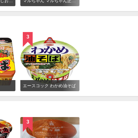
ニュータッチ 凄麺 鶏しおの逸品
マルちゃん マルちゃん正麺 カップ 濃ニボ
3
エースコック わかめ油そば
3