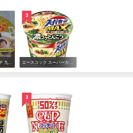
3
ヤマダイ ニュータッチ 九州じゃんがら とんこつ不使用の熊本風らぁめん
エースコック スーパーカップMAX とんこつラーメン
3