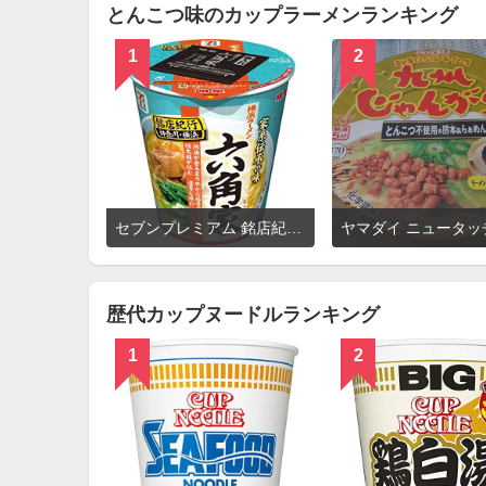
とんこつ味のカップラーメンランキング
1
2
詳
セブンプレミアム 銘店紀行 横浜ラーメン 六角家
細
を
見
る
歴代カップヌードルランキング
1
2