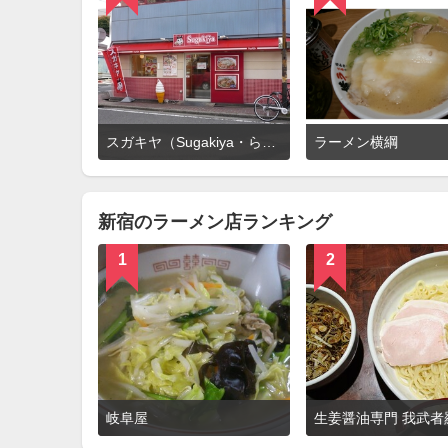
詳
スガキヤ（Sugakiya・らーめん寿がきや）
ラーメン横綱
細
を
見
る
新宿のラーメン店ランキング
1
2
詳
岐阜屋
細
を