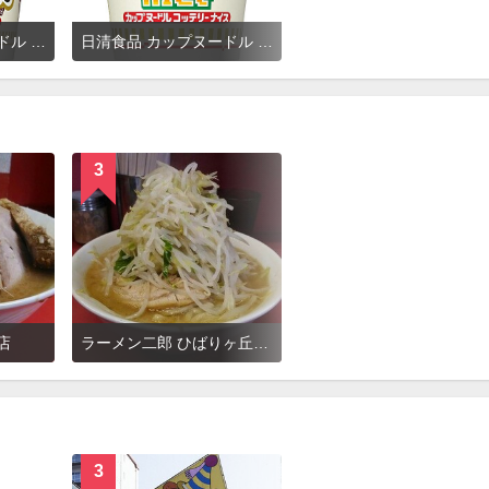
日清食品 カップヌードル 鶏白湯 ビッグ
日清食品 カップヌードル コッテリーナイス 濃厚！ポークしょうゆ
3
店
ラーメン二郎 ひばりヶ丘駅前店
3