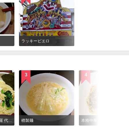
ラッキーピエロ
3
4
生姜醤油専門 我武者羅 代々木店
楢製麺
本格中華ダイニング 