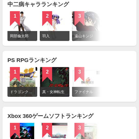
中二病キャラランキング
1
2
3
詳
細
岡部倫太郎
羽入
遠山キンジ
を
見
る
PS RPGランキング
1
2
3
詳
細
ドラゴンクエストVII エデンの戦士たち
真・女神転生
ファイナルファンタジーVIII
を
見
る
Xbox 360ゲームソフトランキング
1
2
3