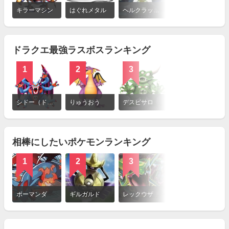
詳
細
キラーマシン
はぐれメタル
ヘルクラッシャー
ブリザード（ドラゴンクエスト）
を
見
る
ドラクエ最強ラスボスランキング
1
2
3
4
詳
細
シドー（ドラゴンクエスト）
りゅうおう
デスピサロ
デスタムーア
を
見
る
相棒にしたいポケモンランキング
1
2
3
詳
細
ボーマンダ
ギルガルド
レックウザ
を
見
る