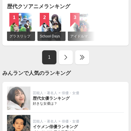
歴代クソアニメランキング
1
2
3
詳
細
グラスリップ
School Days
アイドルマスター シンデレラガールズ
を
見
る
1
みんランで人気のランキング
芸能人・著名人
>
俳優・女優
歴代女優ランキング
好きな女優は？
芸能人・著名人
>
俳優・女優
イケメン俳優ランキング