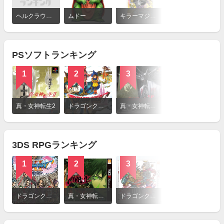
詳
細
ヘルクラウダー
ムドー
キラーマジンガ
を
見
る
PSソフトランキング
1
2
3
詳
細
真・女神転生2
ドラゴンクエストIV 導かれし者たち
真・女神転生if．．．
を
見
る
3DS RPGランキング
1
2
3
詳
細
ドラゴンクエストXI 過ぎ去りし時を求めて
真・女神転生IV FINAL
ドラゴンクエストモンスターズ ジョーカー3
を
見
る