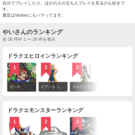
自分でプレイしたり、ほかの人の立ち人プレイを見るのも好きで
す。
最近はVtuberにもハマってます。
やいさんのランキング
全 26 件中 1 〜 20 件を表示
ドラクエヒロインランキング
1
2
3
詳
細
ゼシカ
ビアンカ（ドラクエV）
マルティナ（ドラゴンクエスト）
を
見
る
ドラクエモンスターランキング
1
2
3
4