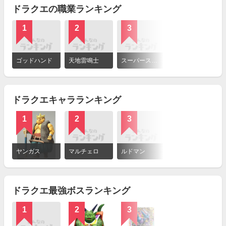
ドラクエの職業ランキング
1
2
3
詳
細
ゴッドハンド
天地雷鳴士
スーパースター
を
見
る
ドラクエキャラランキング
1
2
3
詳
細
ヤンガス
マルチェロ
ルドマン
を
見
る
ドラクエ最強ボスランキング
1
2
3