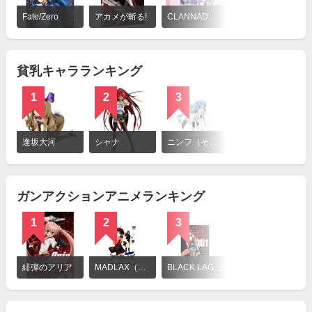
詳
細
Fate/Zero
アカメが斬る!
CLANNAD
を
見
る
貧乳キャラランキング
1
2
3
詳
細
逢坂大河
シャナ
ニンフ（そらのおとしもの）
を
見
る
ガンアクションアニメランキング
1
2
3
詳
細
緋弾のアリア
MADLAX（マドラックス）
BLACK LAGOON
を
見
る