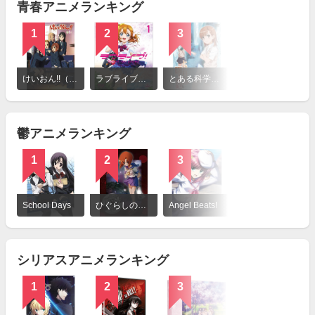
青春アニメランキング
1
2
3
詳
細
けいおん!!（第2期）
ラブライブ！ School idol project
とある科学の超電磁砲
を
見
る
鬱アニメランキング
1
2
3
詳
細
School Days
ひぐらしのなく頃に
Angel Beats!
を
見
る
シリアスアニメランキング
1
2
3