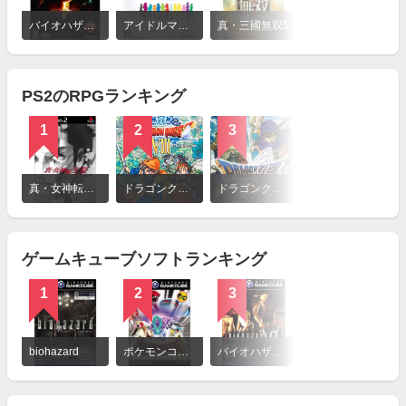
詳
細
バイオハザード5
アイドルマスター2
真・三國無双5
を
見
る
PS2のRPGランキング
1
2
3
詳
細
真・女神転生III NOCTURNE マニアクス
ドラゴンクエストVIII 空と海と大地と呪われし姫君
ドラゴンクエストV 天空の花嫁
を
見
る
ゲームキューブソフトランキング
1
2
3
詳
細
biohazard
ポケモンコロシアム
バイオハザード0
を
見
る