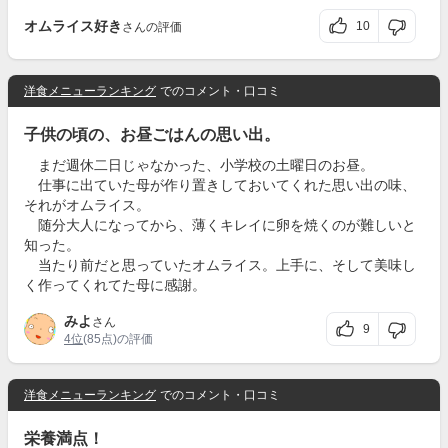
オムライス好き
10
さんの評価
洋食メニューランキング
でのコメント・口コミ
子供の頃の、お昼ごはんの思い出。
まだ週休二日じゃなかった、小学校の土曜日のお昼。
仕事に出ていた母が作り置きしておいてくれた思い出の味、
それがオムライス。
随分大人になってから、薄くキレイに卵を焼くのが難しいと
知った。
当たり前だと思っていたオムライス。上手に、そして美味し
く作ってくれてた母に感謝。
みよ
さん
9
4位
(85点)の評価
洋食メニューランキング
でのコメント・口コミ
栄養満点！