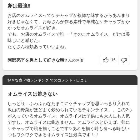
卵は最強‼︎
お店のオムライスってケチャップが複雑な味するからあんまり
好きじゃなくて、お母さんが作る素朴で単純なケチャップがか
かったオムライスが好き。
でも、お店のオムライスで唯一「きのこオムライス」だけは美
味しいと感じた。
たくさん種類あっていいよね。
阿部亮平を男として好きな晴
16
さんの評価
好きな食べ物ランキング
でのコメント・口コミ
オムライスは飽きない
しっとり、ふわふわなたまごにケチャップを思いっきり入れて
沢山の野菜がほどよく炒められているチキンライス、。この2つ
が入っているオムライス。オムライスは子供にも大人にも人気
ですし、オムライスは飽きません。オムライスといえば、卵に
ケチャップで絵を描くことです✨️あれを描く時も食べる時もい
つもワクワクできるオムライスは最高です！！