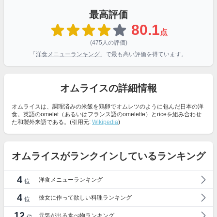
最高評価
80.1
点
(475人の評価)
「
洋食メニューランキング
」で最も高い評価を得ています。
オムライスの詳細情報
オムライスは、調理済みの米飯を鶏卵でオムレツのように包んだ日本の洋
食。英語のomelet（あるいはフランス語のomelette）とriceを組み合わせ
た和製外来語である。(引用元:
Wikipedia
)
オムライスがランクインしているランキング
4
洋食メニューランキング
位
4
彼女に作って欲しい料理ランキング
位
12
元気が出る食べ物ランキング