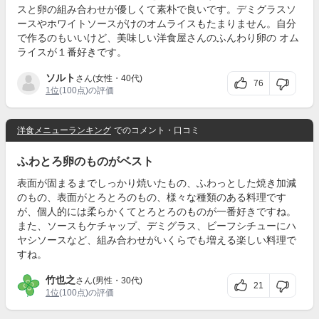
スと卵の組み合わせが優しくて素朴で良いです。デミグラスソ
ースやホワイトソースがけのオムライスもたまりません。自分
で作るのもいいけど、美味しい洋食屋さんのふんわり卵の オム
ライスが１番好きです。
ソルト
さん(女性・40代)
76
1位
(100点)の評価
洋食メニューランキング
でのコメント・口コミ
ふわとろ卵のものがベスト
表面が固まるまでしっかり焼いたもの、ふわっとした焼き加減
のもの、表面がとろとろのもの、様々な種類のある料理です
が、個人的には柔らかくてとろとろのものが一番好きですね。
また、ソースもケチャップ、デミグラス、ビーフシチューにハ
ヤシソースなど、組み合わせがいくらでも増える楽しい料理で
すね。
竹也之
さん(男性・30代)
21
1位
(100点)の評価