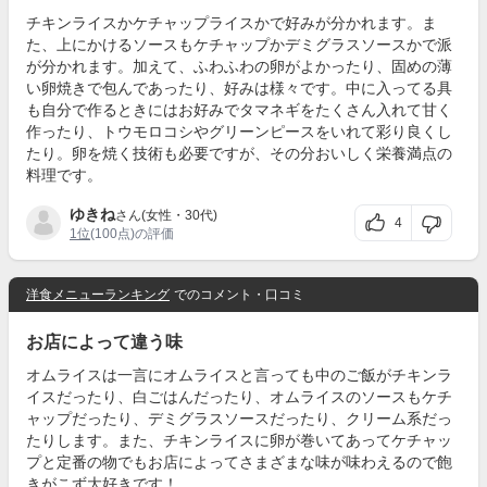
チキンライスかケチャップライスかで好みが分かれます。ま
た、上にかけるソースもケチャップかデミグラスソースかで派
が分かれます。加えて、ふわふわの卵がよかったり、固めの薄
い卵焼きで包んであったり、好みは様々です。中に入ってる具
も自分で作るときにはお好みでタマネギをたくさん入れて甘く
作ったり、トウモロコシやグリーンピースをいれて彩り良くし
たり。卵を焼く技術も必要ですが、その分おいしく栄養満点の
料理です。
ゆきね
さん(女性・30代)
4
1位
(100点)の評価
洋食メニューランキング
でのコメント・口コミ
お店によって違う味
オムライスは一言にオムライスと言っても中のご飯がチキンラ
イスだったり、白ごはんだったり、オムライスのソースもケチ
ャップだったり、デミグラスソースだったり、クリーム系だっ
たりします。また、チキンライスに卵が巻いてあってケチャッ
プと定番の物でもお店によってさまざまな味が味わえるので飽
きがこず大好きです！