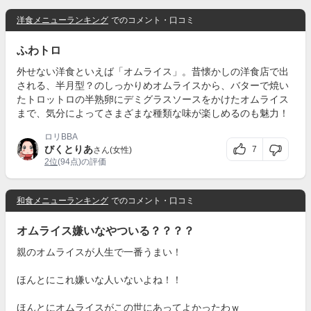
洋食メニューランキング
でのコメント・口コミ
ふわトロ
外せない洋食といえば「オムライス」。昔懐かしの洋食店で出
される、半月型？のしっかりめオムライスから、バターで焼い
たトロットロの半熟卵にデミグラスソースをかけたオムライス
まで、気分によってさまざまな種類な味が楽しめるのも魅力！
ロリBBA
びくとりあ
7
さん(女性)
2位
(94点)の評価
和食メニューランキング
でのコメント・口コミ
オムライス嫌いなやついる？？？？
親のオムライスが人生で一番うまい！
ほんとにこれ嫌いな人いないよね！！
ほんとにオムライスがこの世にあってよかったわｗ