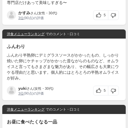
専門店だけあって美味しすぎる〜
かすみ
さん(女性・30代)
5
3位
(90点)の評価
洋食メニューランキング
でのコメント・口コミ
ふんわり
ふんわり半熟卵にデミグラスソースがかかったもの、しっかり
焼いた卵にケチャップがかかった昔ながらのものなど、オムラ
イスと言ってもさまざまな魅力があり、その幅広さも大衆にウ
ケる理由だと思います。個人的にはとろとろの半熟オムライス
が好み。
yuki
さん(女性・30代)
5
3位
(90点)の評価
洋食メニューランキング
でのコメント・口コミ
お昼に食べたくなる一品