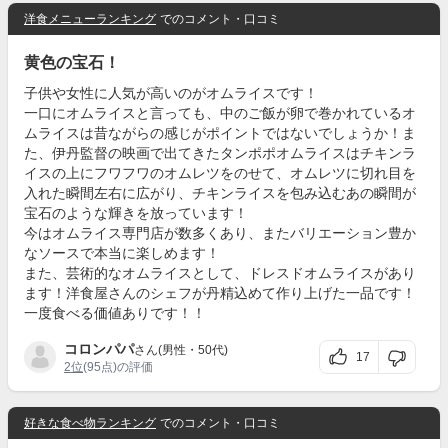
洋食メニューランキング
でのコメント・口コミ
黄色の宝石！
子供や女性に人気が高いのがオムライスです！
一口にオムライスと言っても、中のご飯が卵で巻かれているオ
ムライスは昔ながらの感じがポイントではないでしょうか！ま
た、伊丹監督の映画で出てきたタンポポオムライスはチキンラ
イスの上にフワフワのオムレツをのせて、オムレツに切れ目を
入れた瞬間左右に広がり、チキンライスを包み込むあの瞬間が
宝石のような輝きを放っています！
今はオムライス専門店が数多くあり、またバリエーション豊か
なソースで本当に楽しめます！
また、芸術的なオムライスとして、ドレスドオムライスがあり
ます！洋食屋さんのシェフが丹精込めて作り上げた一品です！
一度食べる価値ありです！！
コロンパパ
さん(男性・50代)
17
2位
(95点)の評価
好きな食べ物ランキング
でのコメント・口コミ