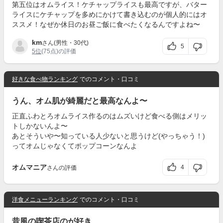
第五位はオムライス！ケチャップライスも最高ですが、バター
ライスにケチャップを多めにかけて書き込むのが個人的にはオ
ススメ！なぜか休日のお昼ご飯に食べたくなるんですよね〜
km
さん(男性・30代)
5
5位
(75点)の評価
好きな食べ物ランキング
でのコメント・口コミ
うん、オム肌が綺麗だと最高なんよ〜
正直ふわとろオムライス作るのはムズいけど食べる側はメリッ
トしかないんよ〜
あとそういや〜知っている人少ないと思うけど(やっちゃう！)
ってオムじゃなくてポップコーンなんよ
オムマニア
4
さんの評価
洋食メニューランキング
でのコメント・口コミ
昔風の喫茶店のが好き