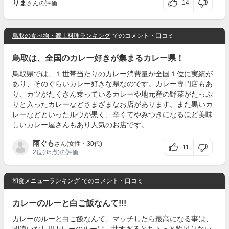
りま
14
さんの評価
鳥取の食べ物・郷土料理ランキング
でのコメント・口コミ
鳥取は、全国のカレー好きが集まるカレー県！
鳥取県では、１世帯当たりのカレー消費量が全国１位に実績が
あり、そのぐらいカレー好きな県なのです。カレー専門店もあ
り、カツがたくさん乗っているカレーや地元産の野菜がたっぷ
りと入ったカレーなどさまざまなお店があります。また黒いカ
レーなどといったルウが黒く、辛くてやみつきになるほど美味
しいカレー屋さんもあり人気のお店です。
雨ぐも
さん(女性・30代)
11
2位
(85点)の評価
和食メニューランキング
でのコメント・口コミ
カレーのルーと白ご飯なんて!!!
カレーのルーと白ご飯なんて、マッチしたら最高になる事は、
間違いなし!!!カレーのルーは、甘すぎるとちょっと物足りない