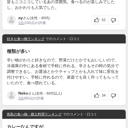
皆もニコニコしているあの雰囲気。食べるのが楽しみでした
し、おかわりも人気でした。
ay
さん(女性・40代)
52
1位
(100点)の評価
好きな食べ物ランキング
でのコメント・口コミ
種類が多い
辛い物がわりと好きなので。野菜だけとかでもおいしいので、
冷蔵庫の中にある食材で手軽に作れる。辛さもその時の気分で
調整できるし、お醤油とかケチャップとかも入れて味に変化を
付けやすい。手軽に作れるので、家庭でも良く作ってもらって
いたので、食べ慣れている。
Neko
さん(女性・60代以上)
34
2位
(90点)の評価
鳥取の食べ物・郷土料理ランキング
でのコメント・口コミ
カレーなんですが