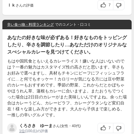
ｌｋ
7
さんの評価
辛い食べ物・料理ランキング
でのコメント・口コミ
あなたの好きな味が必ずある！好きなものをトッピング
したり、辛さを調節したり…あなただけのオリジナルな
スぺシャルカレーを見つけてください。
もはや国民食ともいえるカレーライス！嫌いな人はいないので
は？一番の魅力はカスタマイズ性の高さだと思います。辛さも
お好みで選べますし、具材もチキンにビーフにフィッシュフラ
イに…と何でもオッケー！カロリーが気になる方には豆や野菜
のカレーもおすすめです。季節の野菜、これからだとかぼちゃ
やほうれん草、蓮根もカレーに合いますよ。またおうちでつく
った場合は2日目のカレーがまた美味しいんですよね。余った場
合はカレーうどん、カレーピラフ、カレーグラタンなど変幻自
在！様々な楽しみ方ができます。大人から子供まで楽しめる、
一推しの辛いグルメです。
くろさき ゆーま
さん(女性・40代)
7
1位
(100点)の評価