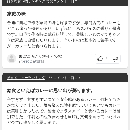
好きな食べ物ランキング
でのコメント・口コミ
家庭の味
普通に自宅で作る家庭の味も好きですが、専門店でのカレーも
どこも違った特色があり、いずれにしろスパイスの香りが最高
です。自宅で作る時に試行錯誤して、美味しいものができたと
きは家族に自慢したりします。辛いものは基本的に苦手です
が、カレーだと食べられます。
まごころ
さん(男性・40代)
7
3位
(80点)の評価
給食メニューランキング
でのコメント・口コミ
給食といえばカレーの思い出が蘇ります。
辛すぎず、甘すぎずいつでも安心感のあるカレー、何杯でもお
かわりできました。落ち込んだ時も疲れていてもいつもカレー
は美味しかったので。給食でクラスメイトと食べるカレーは格
別でした。牛乳との組み合わせも当時は文句を言っていたけれ
ど今では懐かしく思います。