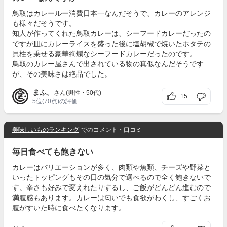
鳥取はカレールー消費日本一なんだそうで、カレーのアレンジ
も様々だそうです。
知人が作ってくれた鳥取カレーは、シーフードカレーだったの
ですが皿にカレーライスを盛った後に塩胡椒で焼いたホタテの
貝柱を乗せる豪華絢爛なシーフードカレーだったのです。
鳥取のカレー屋さんで出されている物の真似なんだそうです
が、その美味さは絶品でした。
まふ。
さん(男性・50代)
15
5位
(70点)の評価
美味しいものランキング
でのコメント・口コミ
毎日食べても飽きない
カレーはバリエーションが多く、肉類や魚類、チーズや野菜と
いったトッピングもその日の気分で選べるので全く飽きないで
す。辛さも好みで変えれたりするし、ご飯がどんどん進むので
満腹感もあります。カレーは匂いでも食欲がわくし、すごくお
腹がすいた時に食べたくなります。