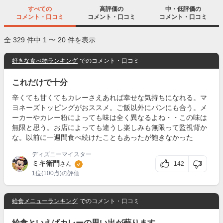
すべての
高評価の
中・低評価の
コメント・口コミ
コメント・口コミ
コメント・口コミ
全 329 件中 1 〜 20 件を表示
好きな食べ物ランキング
でのコメント・口コミ
これだけで十分
辛くても甘くてもカレーさえあれば幸せな気持ちになれる。マ
ヨネーズトッピングがおススメ。ご飯以外にパンにも合う。メ
ーカーやカレー粉によっても味は全く異なるよね・・この味は
無限と思う。お店によっても違うし楽しみも無限って監視背か
な。以前に一週間食べ続けたこともあったが飽きなかった
ディズニーマイスター
ミキ衛門
142
さん
1位
(100点)の評価
給食メニューランキング
でのコメント・口コミ
給食といえばカレーの思い出が蘇ります。