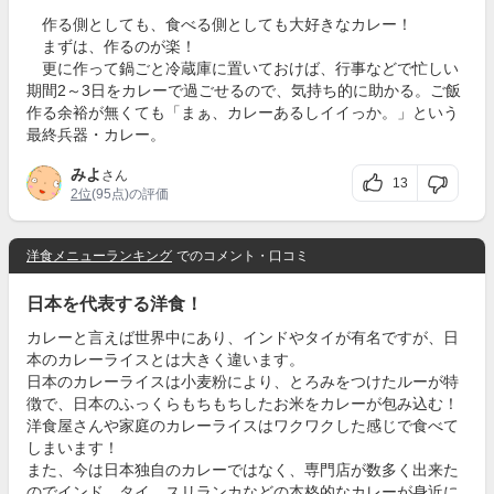
作る側としても、食べる側としても大好きなカレー！
まずは、作るのが楽！
更に作って鍋ごと冷蔵庫に置いておけば、行事などで忙しい
期間2～3日をカレーで過ごせるので、気持ち的に助かる。ご飯
作る余裕が無くても「まぁ、カレーあるしイイっか。」という
最終兵器・カレー。
みよ
さん
13
2位
(95点)の評価
洋食メニューランキング
でのコメント・口コミ
日本を代表する洋食！
カレーと言えば世界中にあり、インドやタイが有名ですが、日
本のカレーライスとは大きく違います。
日本のカレーライスは小麦粉により、とろみをつけたルーが特
徴で、日本のふっくらもちもちしたお米をカレーが包み込む！
洋食屋さんや家庭のカレーライスはワクワクした感じで食べて
しまいます！
また、今は日本独自のカレーではなく、専門店が数多く出来た
のでインド、タイ、スリランカなどの本格的なカレーが身近に