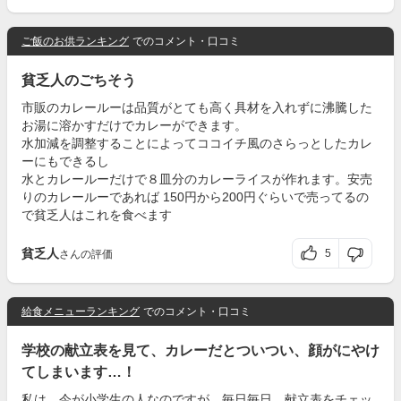
ご飯のお供ランキング
でのコメント・口コミ
貧乏人のごちそう
市販のカレールーは品質がとても高く具材を入れずに沸騰した
お湯に溶かすだけでカレーができます。
水加減を調整することによってココイチ風のさらっとしたカレ
ーにもできるし
水とカレールーだけで８皿分のカレーライスが作れます。安売
りのカレールーであれば 150円から200円ぐらいで売ってるの
で貧乏人はこれを食べます
貧乏人
5
さんの評価
給食メニューランキング
でのコメント・口コミ
学校の献立表を見て、カレーだとついつい、顔がにやけ
てしまいます…！
私は、今が小学生の人なのですが、毎日毎日、献立表をチェッ