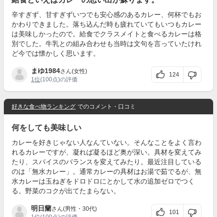
辛すぎず、甘すぎずいつでも安心感のあるカレー、何杯でもお
かわりできました。落ち込んだ時も疲れていてもいつもカレー
は美味しかったので。給食でクラスメイトと食べるカレーは格
別でした。牛乳との組み合わせも当時は文句を言っていたけれ
ど今では懐かしく思います。
まゆ1984
さん(女性)
124
1位
(100点)の評価
好きな食べ物ランキング
でのコメント・口コミ
何をしても美味しい
カレーを好きじゃない人なんていない。そんなことをよく言わ
れるカレーですが、凝れば凝るほど奥が深い。具材を変えてみ
たり、スパイスのバランスを変えてみたり。最近注目している
のは「無水カレー」。通常カレーの具材はお湯で茹でるが、無
水カレーは玉ねぎをドロドロにとかして水の追加ゼロでつく
る。野菜のコクが出てたまらない。
明日蘭
さん(男性・30代)
101
1位
(100点)の評価