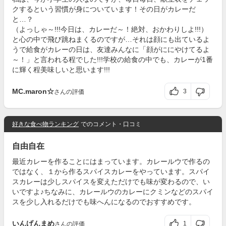
クするという習慣が身についています！その日がカレーだ
と…？
（よっしゃ～!!!今日は、カレーだ～！絶対、おかわりしよ!!!）
と心の中で飛び跳ねまくるのですが…それは顔にも出ているよ
うで給食がカレーの日は、友達みんなに「顔がににやけてるよ
～！」と言われる程でした!!!学校の給食の中でも、カレーが1番
に輝く程美味しいと思います!!!
MC.maron☆
3
さんの評価
好きな食べ物ランキング
でのコメント・口コミ
自由自在
最近カレーを作ることにはまっています。カレールウで作るの
ではなく、１から作るスパイスカレーをやっています。スパイ
スカレーは少しスパイスを変えただけでも味が変わるので、い
いですよ♪ちなみに、カレールウのカレーにクミンなどのスパイ
スを少し入れるだけでも味へんになるのでおすすめです。
いんげんまめ
1
さんの評価