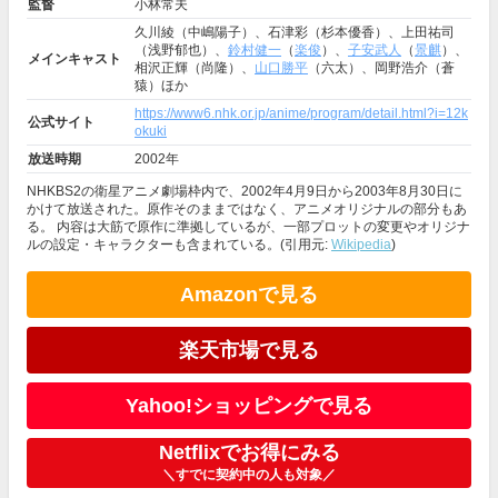
監督
小林常夫
久川綾（中嶋陽子）、石津彩（杉本優香）、上田祐司
（浅野郁也）、
鈴村健一
（
楽俊
）、
子安武人
（
景麒
）、
メインキャスト
相沢正輝（尚隆）、
山口勝平
（六太）、岡野浩介（蒼
猿）ほか
https://www6.nhk.or.jp/anime/program/detail.html?i=12k
公式サイト
okuki
放送時期
2002年
NHKBS2の衛星アニメ劇場枠内で、2002年4月9日から2003年8月30日に
かけて放送された。原作そのままではなく、アニメオリジナルの部分もあ
る。 内容は大筋で原作に準拠しているが、一部プロットの変更やオリジナ
ルの設定・キャラクターも含まれている。(引用元:
Wikipedia
)
Amazonで見る
楽天市場で見る
Yahoo!ショッピングで見る
Netflixでお得にみる
＼すでに契約中の人も対象／