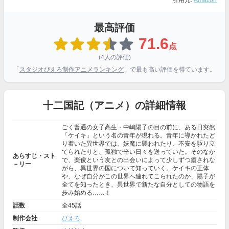
引用元:
Amazon
最高評価
71.6
点
(4人の評価)
「
スタジオぴえろ制作アニメランキング
」で最も高い評価を得ています。
十二国記（アニメ）の詳細情報
ごく普通の女子高生・中嶋陽子の目の前に、ある日突然
「ケイキ」という名の青年が現れる。青年に導かれたど
り着いた異世界では、妖魔に襲われたり、不安を駆り立
てられたりと、孤独で辛い日々を送っていた。そのなか
あらすじ・スト
で、楽俊という友との出会いによって少しずつ癒されな
－リー
がら、異世界の国について知っていく。ケイキの正体
や、なぜ自分がこの世界へ連れてこられたのか、陽子が
全てを知ったとき、異世界で新たな自分としての物語を
歩み始める……！
話数
全45話
制作会社
ぴえろ