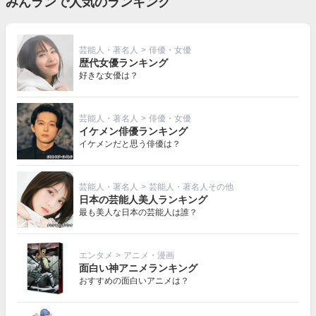
みんランで人気のランキング
芸能人・著名人
>
俳優・女優
歴代女優ランキング
好きな女優は？
芸能人・著名人
>
俳優・女優
イケメン俳優ランキング
イケメンだと思う俳優は？
芸能人・著名人
>
芸能人・著名人その他
日本の芸能人美人ランキング
最も美人な日本の芸能人は誰？
エンタメ
>
アニメ・漫画
面白い神アニメランキング
おすすめの面白いアニメは？