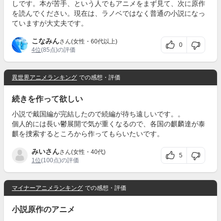
しです。本が苦手、という人でもアニメをまず見て、次に原作
を読んでください。現在は、ラノベではなく普通の小説になっ
ていますが大丈夫です。
こなみん
さん(女性・60代以上)
0
4位
(85点)の評価
異世界アニメランキング
での感想・評価
続きを作って欲しい
小説で戴国編が完結したので続編が待ち遠しいです。。
個人的には長い鬱展開で気が重くなるので、各国の麒麟達が泰
麒を捜索するところから作ってもらいたいです。
みいさん
さん(女性・40代)
5
1位
(100点)の評価
マイナーアニメランキング
での感想・評価
小説原作のアニメ