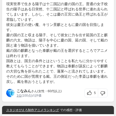
現実世界で生きる陽子は十二国記の慶の国の王。普通の女子校
生の陽子はある日突然、十二国記と呼ばれる世界に連れ去られ
てしまいます。しかし、そこは慶の王宮に偽王と呼ばれる王が
君臨しています。
彼女は慶王の使い魔、キリン景麒とともに慶の国を目指しま
す。
慶の国の王と収まる陽子、そして彼女に力を出す延国の王と麒
麟の六太。物語は、陽子を中心に慶の国、延の国、そして戴の
国と違う物語を描いていきます。
戴の国の麒麟となった泰麒が戴の王を選択するところでアニメ
は終わります。
国政とは、国主の条件とはということを私たちに分かりやすく
教えてもらうことができます。物語は泰麒が謀反によって麒麟
の大切な角を折られたことで、蓬莱へと流されてしまいます。
そのために国が荒廃する戴。王の側近だった李斎は泰麒を連れ
戻し、戴を救おうとしますが。
こなみん
さん(女性・60代以上)
5
1位
(100点)の評価
スタジオぴえろ制作アニメランキング
での感想・評価