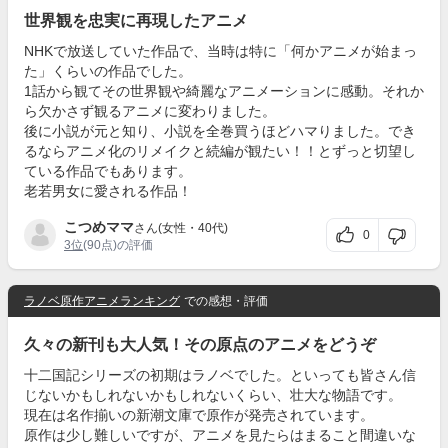
世界観を忠実に再現したアニメ
NHKで放送していた作品で、当時は特に「何かアニメが始まっ
た」くらいの作品でした。
1話から観てその世界観や綺麗なアニメーションに感動。それか
ら欠かさず観るアニメに変わりました。
後に小説が元と知り、小説を全巻買うほどハマりました。でき
るならアニメ化のリメイクと続編が観たい！！とずっと切望し
ている作品でもあります。
老若男女に愛される作品！
こつめママ
さん(女性・40代)
0
3位
(90点)の評価
ラノベ原作アニメランキング
での感想・評価
久々の新刊も大人気！その原点のアニメをどうぞ
十二国記シリーズの初期はラノベでした。といっても皆さん信
じないかもしれないかもしれないくらい、壮大な物語です。
現在は名作揃いの新潮文庫で原作が発売されています。
原作は少し難しいですが、アニメを見たらはまること間違いな