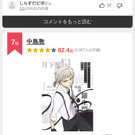
しらすだピポ
さん
57
1位
(100点)の評価
コメントをもっと読む
7
中島敦
位
82.4
(2,067人が評価)
点