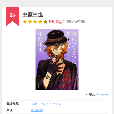
2
中原中也
位
95.3
(4,958人が評価)
点
引用元:
Amazon
登場作品
文豪ストレイドッグス
声優
谷山紀章