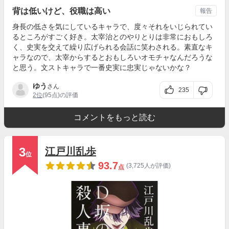
背は低いけど、役職は高い
報告
身長の低さを気にしているキャラで、度々それをいじられてい
るところがすごく好き。太宰治とのやりとりは非常におもしろ
く、史実を交えて繰り広げられる会話に笑わされる。素直なキ
ャラなので、太宰からするとおもしろいオモチャなんだろうな
と思う。文ストキャラで一番史実に忠実じゃないかな？
ゆう
さん
235
2位
(95点)の評価
コメントをもっと読む
3
江戸川乱歩
位
93.7
(3,725人が評価)
点