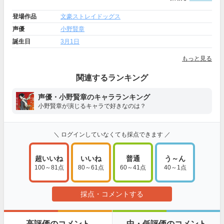
登場作品
文豪ストレイドッグス
声優
小野賢章
誕生日
3月1日
もっと見る
関連するランキング
声優・小野賢章のキャラランキング
小野賢章が演じるキャラで好きなのは？
＼ ログインしていなくても採点できます ／
超いいね
いいね
普通
う～ん
100～81点
80～61点
60～41点
40～1点
採点・コメントする
高評価のコメント
中・低評価のコメント