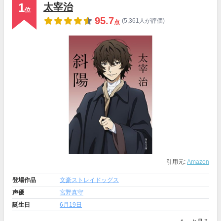
1
太宰治
位
95.7
(5,361人が評価)
点
引用元:
Amazon
登場作品
文豪ストレイドッグス
声優
宮野真守
誕生日
6月19日