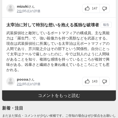
mizuki
さん
147
2位
(95点)の評価
太宰治に対して特別な想いを抱える孤独な破壊者
報告
武装探偵社と敵対しているポートマフィアの構成員。主な異能
力は「羅生門」で、強い殺傷力を持つ黒獣などを武器とする。
現在は武装探偵社に所属している太宰治は元ポートマフィアの
人間であり、芥川龍之介はその部下という関係性。自分にとっ
て太宰はクールで厳しかったのに、今では別人のように人間味
があることを知り、複雑な感情を持っているところが複雑で興
味がある。凶暴さと繊細さを兼ね備えているところにとても惹
かれる。
pocoa
さん
143
2位
(85点)の評価
コメントをもっと読む
新着・注目
まだまだ採点・コメントが少ない候補です。ご存知の場合はぜひ採点をお願いし