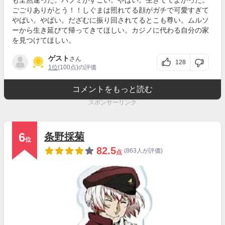
も全然違った。バブミがすごい。やばい。生きててよかった。
ごごりありがとう！！しぐまは照れてる顔がガチで可愛すぎて
やばい。やばい。だざむに振り回されてるとこも尊い。ムルソ
ーから生き延びて帰ってきてほしい。カジノに代わる自分の家
を見つけてほしい。
ゲスト
さん
128
1位
(100点)の評価
コメントをもっと読む
スポンサーリンク
6
条野採菊
位
82.5
(863人が評価)
点