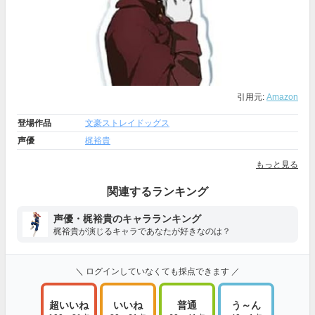
引用元:
Amazon
登場作品
文豪ストレイドッグス
声優
梶裕貴
もっと見る
関連するランキング
声優・梶裕貴のキャラランキング
梶裕貴が演じるキャラであなたが好きなのは？
＼ ログインしていなくても採点できます ／
超いいね
いいね
普通
う～ん