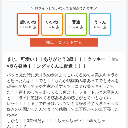
＼ ログインしていなくても採点できます ／
超いいね
いいね
普通
う～ん
100～81点
80～61点
60～41点
40～1点
採点・コメントする
まじ、可愛い！！ありがとう3歳！！！クッキー
報告
×♾️を召喚！！シグマくんに配達！！！
パッと見た時に天才系の余裕ぶっこいてるめちゃ美人キャラか
と思ったんよ！！でも！！なんか結構悩み事あってでもそれを
頑張って堪えてる努力家の苦労人ツッコミ役美人キャラだっ
た！！声もめっちゃあってるし何より、フョードルと太宰さん
とニコライに遊ばれてる感あるあの感じがとてつもなくい
い〜！！！！まじで自分はパッツンも大好き苦労人系キャラ大
好きの人間だったんでまじで感動して土下座からの土下寝した
わww
しかも！！3歳何だよ！！！ちゃんちゃい！！幼女じゃ
ん！？！？