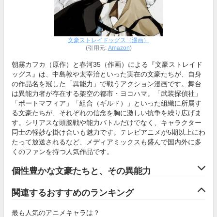
文豪ストレイドッグス（漫画）
(引用元:
Amazon
)
朝霧カフカ（原作）と春河35（作画）による『文豪ストレイド
ッグス』は、中島敦や太宰治といった実在の文豪たちが、自身
の作品名を冠した「異能力」で戦うアクション漫画です。舞台
は異能力者が存在する架空の都市・ヨコハマ。「武装探偵社」
「ポートマフィア」「組合（ギルド）」といった組織に所属す
る文豪たちが、それぞれの信念を胸に激しい抗争を繰り広げま
す。シリアスな頭脳戦や能力バトルだけでなく、キャラクター
同士の軽妙な掛け合いも魅力です。テレビアニメが5期以上にわ
たって放送されるなど、メディアミックスも盛んで国内外に多
くのファンを持つ人気作品です。
個性豊かな文豪たちと、その異能力
関連するおすすめのランキング
最も人気のアニメキャラは？