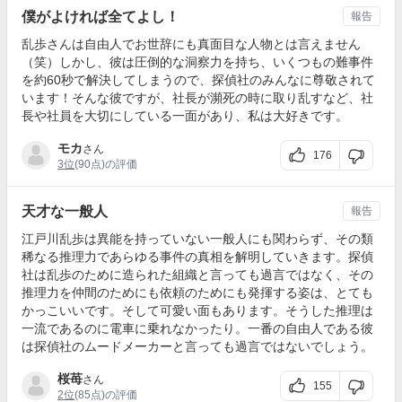
僕がよければ全てよし！
報告
乱歩さんは自由人でお世辞にも真面目な人物とは言えません
（笑）しかし、彼は圧倒的な洞察力を持ち、いくつもの難事件
を約60秒で解決してしまうので、探偵社のみんなに尊敬されて
います！そんな彼ですが、社長が瀕死の時に取り乱すなど、社
長や社員を大切にしている一面があり、私は大好きです。
モカ
さん
176
3位
(90点)の評価
天才な一般人
報告
江戸川乱歩は異能を持っていない一般人にも関わらず、その類
稀なる推理力であらゆる事件の真相を解明していきます。探偵
社は乱歩のために造られた組織と言っても過言ではなく、その
推理力を仲間のためにも依頼のためにも発揮する姿は、とても
かっこいいです。そして可愛い面もあります。そうした推理は
一流であるのに電車に乗れなかったり。一番の自由人である彼
は探偵社のムードメーカーと言っても過言ではないでしょう。
桜苺
さん
155
2位
(85点)の評価