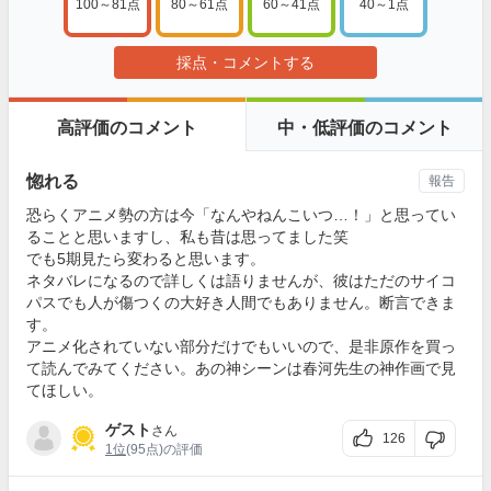
100～81点
80～61点
60～41点
40～1点
採点・コメントする
高評価のコメント
中・低評価のコメント
惚れる
報告
恐らくアニメ勢の方は今「なんやねんこいつ…！」と思ってい
ることと思いますし、私も昔は思ってました笑
でも5期見たら変わると思います。
ネタバレになるので詳しくは語りませんが、彼はただのサイコ
パスでも人が傷つくの大好き人間でもありません。断言できま
す。
アニメ化されていない部分だけでもいいので、是非原作を買っ
て読んでみてください。あの神シーンは春河先生の神作画で見
てほしい。
ゲスト
さん
126
1位
(95点)の評価