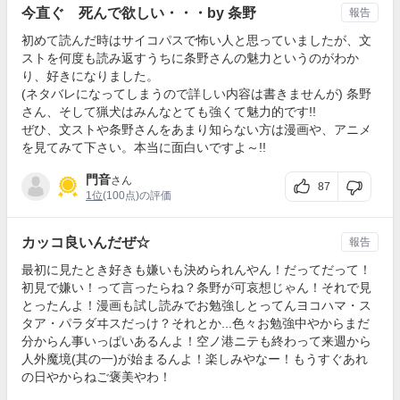
今直ぐ 死んで欲しい・・・by 条野
報告
初めて読んだ時はサイコパスで怖い人と思っていましたが、文
ストを何度も読み返すうちに条野さんの魅力というのがわか
り、好きになりました。
(ネタバレになってしまうので詳しい内容は書きませんが) 条野
さん、そして猟犬はみんなとても強くて魅力的です!!
ぜひ、文ストや条野さんをあまり知らない方は漫画や、アニメ
を見てみて下さい。本当に面白いですよ～!!
門音
さん
87
1位
(100点)の評価
カッコ良いんだぜ☆
報告
最初に見たとき好きも嫌いも決められんやん！だってだって！
初見で嫌い！って言ったらね？条野が可哀想じゃん！それで見
とったんよ！漫画も試し読みでお勉強しとってんヨコハマ・ス
タア・パラダヰスだっけ？それとか...色々お勉強中やからまだ
分からん事いっぱいあるんよ！空ノ港ニテも終わって来週から
人外魔境(其の一)が始まるんよ！楽しみやなー！もうすぐあれ
の日やからねご褒美やわ！