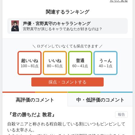
もっと見る
関連するランキング
声優・宮野真守のキャラランキング
宮野真守が演じるキャラであなたが好きなのは？
＼ ログインしていなくても採点できます ／
超いいね
いいね
普通
う～ん
100～81点
80～61点
60～41点
40～1点
採点・コメントする
高評価のコメント
中・低評価のコメント
『君の勝ちだよ 敦君』
報告
自殺マニアと称される程自殺している割にいつもピンピンして
いる太宰さん。