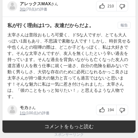
アレックスMAX
さん
210
3位
(70点)の評価
私が行く理由は1つ。友達だからだよ。
報告
太宰さんは普段おもしろ可愛く、ドSな人ですが、とても大人
っぽい1面もあり、不思議で素敵な人です！しかし、時折見せる
中也くんとの喧嘩の際は、どこか子どもっぽく、私は大好きで
す。そんな太宰さんですが、友人を無くしたという辛い過去を
持っています。そんな過去を背負いながらも亡くなった友人の
遺言通り人を救う仕事に就く一途さ、自分の危険を顧みないで
動く男らしさ、大切な存在のために必死になれるかっこ良さは
太宰さんが持つ最大の魅力と言っても過言ではないと思いま
す！そんな魅力に私は一気に惹き付けられました。太宰さん
は、「彼のことをもっと知りたい！」と思えるような人物で
す。
モカ
さん
194
1位
(100点)の評価
コメントをもっと読む
スポンサーリンク