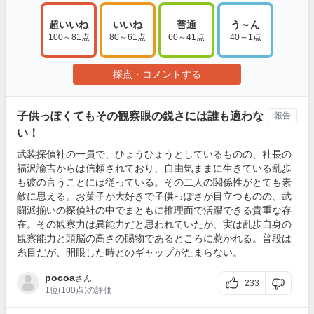
超いいね
いいね
普通
う～ん
100～81点
80～61点
60～41点
40～1点
採点・コメントする
子供っぽくてもその観察眼の鋭さには誰も適わな
報告
い！
武装探偵社の一員で、ひょうひょうとしているものの、社長の
福沢諭吉からは信頼されており、自由気ままに生きている乱歩
も彼の言うことには従っている。その二人の関係性がとても素
敵に思える。お菓子が大好きで子供っぽさが目立つものの、武
闘派揃いの探偵社の中でまともに推理面で活躍できる貴重な存
在。その観察力は異能力だと思われていたが、実は乱歩自身の
観察能力と頭脳の高さの賜物であるところに惹かれる。普段は
糸目だが、開眼した時とのギャップがたまらない。
pocoa
さん
233
1位
(100点)の評価