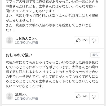
マフィアの幹部で常に俺様感がありかっこいいの一言に尽きる
中也さんだけれども、太宰さんにはかなわい。そんな可愛い一
面にキュンキュンしちゃいます！！
また、汚濁を使って闘う時の太宰さんへの信頼度にはもう感動
が止まりません！！
また、映画版での彼の人望の厚さにも感激してしまいまし
た！！
しおあんこ
さん
356
1位
(100点)の評価
おしゃれで強い
報告
衣装が常にとてもおしゃれでかっこいいのに少し低身長を気に
しているところにギャップを感じています。太宰さんとの腐れ
縁で振り回されるやりとりは文ストのキャラクターの掛け合い
の中でも一番好きです。そして能力がとっても強くて頼りにな
るところとどうしても太宰さんとセットにしてしまいたくなる
良いコンビなところです。
流川
さん
248
1位
(100点)の評価