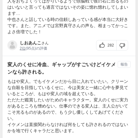
人をおちょくってばかりいるようで頭脳戦で彼の右に出るもの
はいないと言っても過言ではないその姿に惚れ惚れしてしまい
ます…
中也さんと話している時の信頼しあっている感が本当に大好き
です。また、アニメでは宮野真守さんの声も、相まってかっこ
よさ倍増でした！
しおあんこ
さん
282
2位
(95点)の評価
変人のくせに冷血、ギャップがすごいけどイケメ
報告
ンなら許される。
もはや変人。でもイケメンだから目に入れていたい。クリーン
な自殺を目指しているくせに、今は美女と一緒に心中を夢見て
いるところが、もはや変人の域を超えている。
ただただ鑑賞したいがためのキャラクター。変人のくせに実力
があるところも憎めない。仕事のできる変人は、主人公がいて
こそ光るものがあるので、もう少し優しくしてあげてくださ
い。
イケメンは直接関わらなければ何をしても許されるのではない
かを地で行くキャラだと思います。