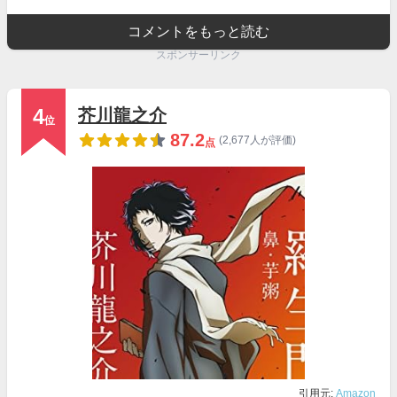
コメントをもっと読む
スポンサーリンク
4
芥川龍之介
位
87.2
(2,677人が評価)
点
引用元:
Amazon