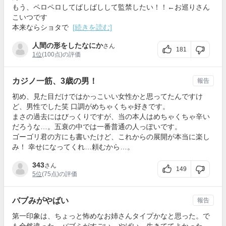
もう、ペロペロしてばしばしして監禁したい！！←お巡りさん
こいつです
本来ならショタで
[続きを読む]
人間の形をしたなにか
さん
181
1位
(100点)の評価
カジノ一筋、3歳の男！
報告
初め、見た目だけではかっこいい女性かと思ってたんですけ
ど、男性でした笑 口調がめちゃくちゃ好きです。
まさの過去にはびっくりですが、当の本人はめちゃくちゃ辛い
だろうな…。五衰の中では一番普通の人っぽいです。
ゴーゴリ君の方にも書いたけど、これからの展開が本当に楽し
み！ 幸せになってくれ…頼むから…。
343
さん
149
5位
(75点)の評価
バブみがやばい
報告
第一印象は、ちょっと怖めなお姉さんタイプかなと思った。で