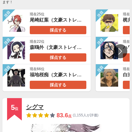
ます！
注目
注目
現在25位
現在3
尾崎紅葉（文豪ストレイドッグス）
採点する
注目
注目
現在22位
現在5
森鴎外（文豪ストレイドッグス）
採点する
注目
注目
現在66位
現在6
福地桜痴（文豪ストレイドッグス）
採点する
5
シグマ
位
83.6
(1,155人が評価)
点