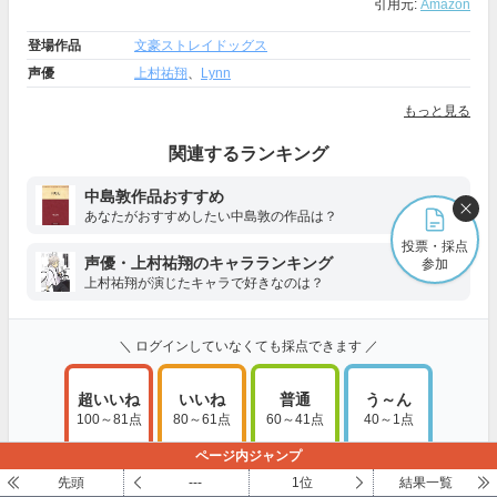
引用元:
Amazon
登場作品
文豪ストレイドッグス
声優
上村祐翔
、
Lynn
もっと見る
関連するランキング
中島敦作品おすすめ
あなたがおすすめしたい中島敦の作品は？
投票・採点
声優・上村祐翔のキャラランキング
参加
上村祐翔が演じたキャラで好きなのは？
＼ ログインしていなくても採点できます ／
超いいね
いいね
普通
う～ん
100～81点
80～61点
60～41点
40～1点
ページ内ジャンプ
採点・コメントする
先頭
---
1位
結果一覧