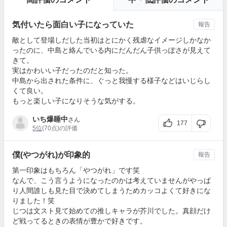
気付いたら面白い子になっていた
報告
敵として登場しだした当初はとにかく残虐なイメージしかなか
ったのに、中島と絡んでいる内にだんだん子供っぽさが見えて
きて。
実はかわいい子だったのだと知った。
中島から出された条件に、ぐっと我慢する様子などはいじらし
くて良い。
もっと楽しい子になりそうな気がする。
いち爆睡中
さん
177
5位
(70点)の評価
僕(やつがれ)が印象的
報告
第一印象はもちろん「やつがれ」です笑
なんで、こう言うようになったのかは考えていませんがやっぱ
り人間誰しも見た目で決めてしまうためカッコよくて好きにな
りました！笑
じつは文スト見て始めての推しキャラが芥川でした。真顔だけ
ど戦ってるときの表情が豊かで好きです。