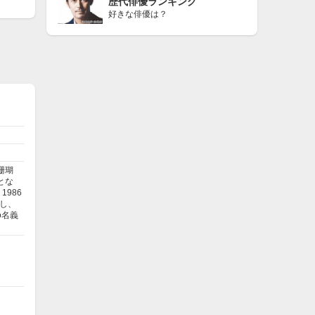
歴代俳優ランキング
好きな俳優は？
珊瑚
とな
986
トし、
o名義