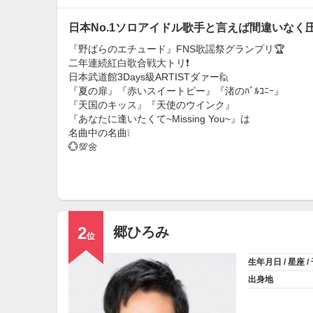
日本No.1ソロアイドル歌手と言えば間違いなく圧
『野ばらのエチュード』FNS歌謡祭グランプリ🏆️
二年連続紅白歌合戦大トリ❗️
日本武道館3Days級ARTISTダァー🙋
『夏の扉』『赤いスイートピー』『渚のﾊﾞﾙｺﾆｰ』
『天国のキッス』『天使のウインク』
『あなたに逢いたくて~Missing You~』は
名曲中の名曲❕
💮💯🌼
2
郷ひろみ
位
生年月日 / 星座 /
出身地