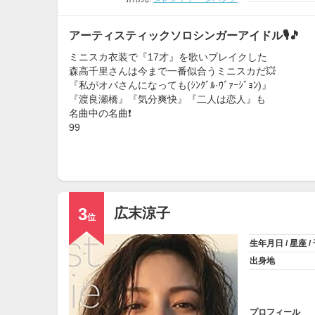
アーティスティックソロシンガーアイドル🎙️🎵
ミニスカ衣装で『17才』を歌いブレイクした
森高千里さんは今まで一番似合うミニスカだ💥
『私がオバさんになっても(ｼﾝｸﾞﾙ·ｳﾞｧｰｼﾞｮﾝ)』
『渡良瀬橋』『気分爽快』『二人は恋人』も
名曲中の名曲❗️
99
3
広末涼子
位
生年月日 / 星座 /
出身地
プロフィール