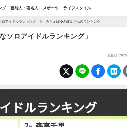
ング
芸能人・著名人
スポーツ
ライフスタイル
ソロアイドルランキング
みちょぱゆきぽよさんのランキング
なソロアイドルランキング」
更新日: 2025/