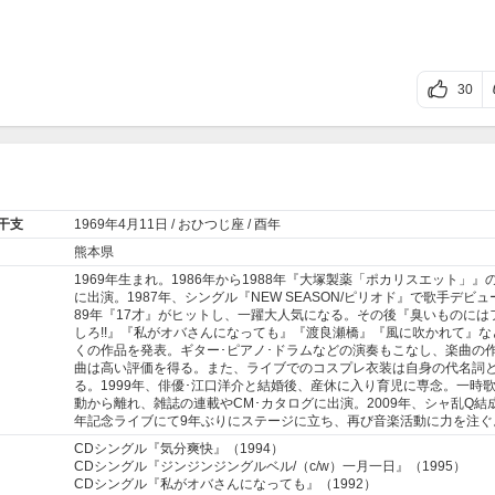
30
 干支
1969年
4月11日
/ おひつじ座 / 酉年
熊本県
1969年生まれ。1986年から1988年『大塚製薬「ポカリスエット」』
に出演。1987年、シングル『NEW SEASON/ピリオド』で歌手デビュ
89年『
17才
』がヒットし、一躍大人気になる。その後『臭いものには
しろ!!』『私がオバさんになっても』『渡良瀬橋』『風に吹かれて』な
くの作品を発表。ギター･ピアノ･ドラムなどの演奏もこなし、楽曲の作
曲は高い評価を得る。また、ライブでのコスプレ衣装は自身の代名詞
る。1999年、俳優･江口洋介と結婚後、産休に入り育児に専念。一時
動から離れ、雑誌の連載やCM･カタログに出演。2009年、シャ乱Q結成
年記念ライブにて9年ぶりにステージに立ち、再び音楽活動に力を注ぐ
CDシングル『気分爽快』（1994）
CDシングル『ジンジンジングルベル/（c/w）一月一日』（1995）
CDシングル『私がオバさんになっても』（1992）