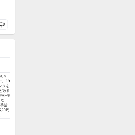
のCM
ー。19
フタを
ど数多
詞･作
とな
歌手活
20周
。