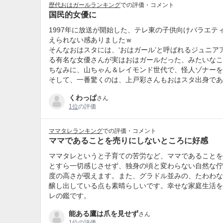
歴代おはガールランキング
での評価・コメント
国民的女優に
1997年に放送が開始した、テレ東の子供向けバラエ
えられない感ありましたｗ
そんなおはスタには、‘おはガール’と呼ばれるジュニ
る有名な女優さんが実はおはガールだった、みたいなこ
ちなみに、山ちゃん＆レイモンド世代で、怪人ゾナーを
そして、一番驚くのは、上戸彩さんもおはスタ出身であ
くわっぱ
さん
1位
の評価
ママタレランキング
での評価・コメント
ママであることを売りにしないところに好感
ママタレというと子育ての苦労など、ママであることを
とすら一切感じさせず、独身の頃と変わらない自然な佇
度の高さが覗えます。また、グラドル並みの、たわわな
醸し出している点も素晴らしいです。幸せな家庭生活を
レの鑑です。
能ある鷹は爪を見せず
さん
1位
の評価