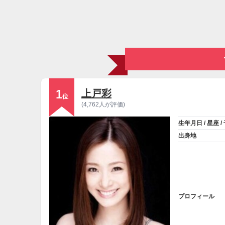
1
上戸彩
位
(4,762人が評価)
生年月日 / 星座 /
出身地
プロフィール