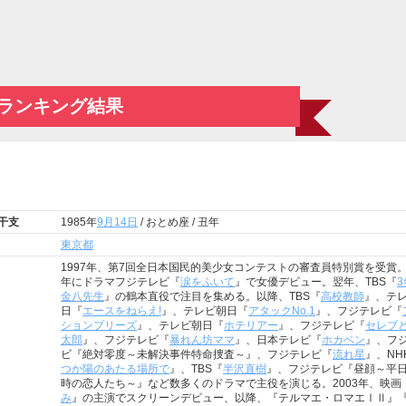
ランキング結果
 干支
1985年
9月14日
/ おとめ座 / 丑年
東京都
1997年、第7回全日本国民的美少女コンテストの審査員特別賞を受賞。2
年にドラマフジテレビ『
涙をふいて
』で女優デビュー。翌年、TBS『
3
金八先生
』の鶴本直役で注目を集める。以降、TBS『
高校教師
』、テ
日『
エースをねらえ!
』、テレビ朝日『
アタックNo.1
』、フジテレビ『
ションプリーズ
』、テレビ朝日『
ホテリアー
』、フジテレビ『
セレブ
太郎
』、フジテレビ『
暴れん坊ママ
』、日本テレビ『
ホカベン
』、フ
ビ『絶対零度～未解決事件特命捜査～』、フジテレビ『
流れ星
』、NH
つか陽のあたる場所で
』、TBS『
半沢直樹
』、フジテレビ『昼顔～平日
時の恋人たち～』など数多くのドラマで主役を演じる。2003年、映画
み
』の主演でスクリーンデビュー、以降、『テルマエ・ロマエⅠⅡ』