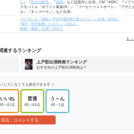
ん
』『
武士の献立
』『
昼顔
』など話題作に出演。CM『AOKI』『ソフ
クモバイル「ホワイト家族24」』『コーセーコスメポート』『アサヒ
ル』『キッコーマン』など出演。
フジテレビ『昼顔～平日午後3時の恋人たち～』主演（2014）
TBS『半沢直樹』ヒロイン（2013）
映画『昼顔』主演（2017）
もっ
関連するランキング
上戸彩出演映画ランキング
おすすめの上戸彩出演映画は？
インしていなくても採点できます ／
いいね
普通
う～ん
80～61点
60～41点
40～1点
採点・コメントする