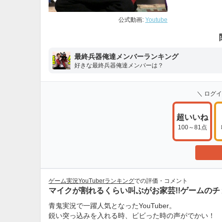
公式動画:
Youtube
最終兵器俺達メンバーランキング
好きな最終兵器俺達メンバーは？
＼ ログ
超いいね
100～81点
ゲーム実況YouTuberランキング
での評価・コメント
マイクが割れるくらい叫ぶがお家芸!!ゲームのチョイ
青鬼実況で一躍人気となったYouTuber。
鋭い突っ込みを入れる時、ビビった時の声がでかい！