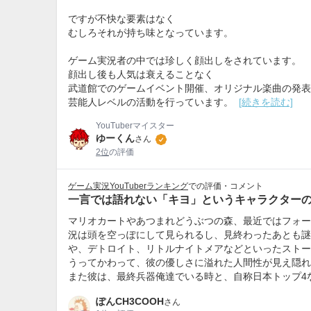
ですが不快な要素はなく
むしろそれが持ち味となっています。
ゲーム実況者の中では珍しく顔出しをされています。
顔出し後も人気は衰えることなく
武道館でのゲームイベント開催、オリジナル楽曲の発表
芸能人レベルの活動を行っています。
[続きを読む]
YouTuberマイスター
ゆーくん
さん
2位
の評価
ゲーム実況YouTuberランキング
での評価・コメント
一言では語れない「キヨ」というキャラクター
マリオカートやあつまれどうぶつの森、最近ではフォー
況は頭を空っぽにして見られるし、見終わったあとも謎
や、デトロイト、リトルナイトメアなどといったストー
うってかわって、彼の優しさに溢れた人間性が見え隠れ
また彼は、最終兵器俺達でいる時と、自称日本トップ4
ぽんCH3COOH
さん