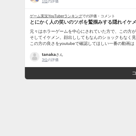
1位
の評価
ゲーム実況YouTuberランキング
での評価・コメント
とにかく人の笑いのツボを鷲掴みする隠れイケ
元々はホラーゲームを中心にされていた方で、この方が
そしてイケメン。顔出ししてもなんのショックもなく見
この方の良さをyoutubeで確認してほしい一番の動画
tanaka
さん
3位
の評価