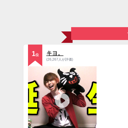
1
キヨ。
位
(26,267人が評価)