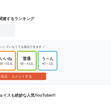
関連するランキング
インしていなくても採点できます ／
いいね
普通
う～ん
80～61点
60～41点
40～1点
採点・コメントする
スも絶妙な人気YouTuber!!