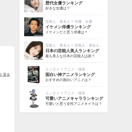
歴代女優ランキング
好きな女優は？
芸能人・著名人
>
俳優・女優
イケメン俳優ランキング
イケメンだと思う俳優は？
芸能人・著名人
>
芸能人・著名人その他
日本の芸能人美人ランキング
最も美人な日本の芸能人は誰？
エンタメ
>
アニメ・漫画
面白い神アニメランキング
と見る
おすすめの面白いアニメは？
エンタメ
>
アニメ・漫画
可愛いアニメキャラランキング
可愛いと思う女性アニメキャラは？