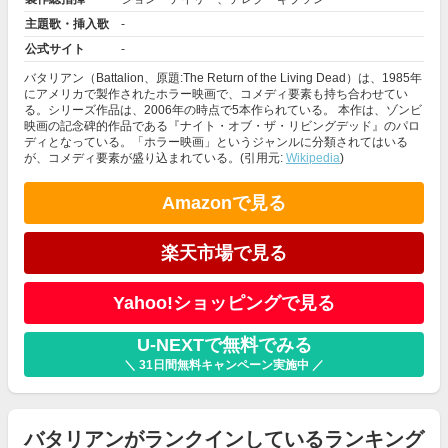
主題歌・挿入歌
-
公式サイト
-
バタリアン（Battalion、原題:The Return of the Living Dead）は、1985年
にアメリカで製作されたホラー映画で、コメディ要素も持ち合わせてい
る。シリーズ作品は、2006年の時点で5本作られている。 本作は、ゾンビ
映画の記念碑的作品である『ナイト・オブ・ザ・リビングデッド』のパロ
ディとなっている。「ホラー映画」というジャンルに分類されてはいる
が、コメディ要素が盛り込まれている。(引用元:
Wikipedia
)
Amazonで見る
楽天市場で見る
Yahoo!ショッピングで見る
U-NEXTで無料でみる
＼ 31日間無料キャンペーン実施中 ／
バタリアンがランクインしているランキング