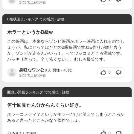
3位
(70点)の評価
B級映画ランキング
での感想・評価
ホラーというかB級w
この映画は、本来ならゾンビ映画かホラー映画に入れるのでし
ょうが、私にとってはただのB級映画ですねw作りが雑と言う
か、ゾンビが走るんかいっ！、ってツッコミどころ満載です。
ハッキリ言って、全く怖くないし、むしろ爆笑です。
身軽なワン公
さん(男性・40代)
0
3位
(70点)の評価
面白い洋画ランキング
での感想・評価
何十回見たん分からんくらい好き。
ホラーコメディ？というかホラーだけど笑えてしまうところが
あると言ったところかな？傑作でしょ。
JUNK
0
さんの評価