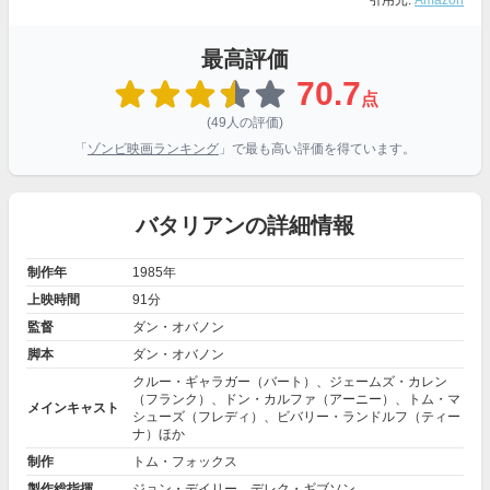
引用元:
Amazon
最高評価
70.7
点
(49人の評価)
「
ゾンビ映画ランキング
」で最も高い評価を得ています。
バタリアンの詳細情報
制作年
1985年
上映時間
91分
監督
ダン・オバノン
脚本
ダン・オバノン
クルー・ギャラガー（バート）、ジェームズ・カレン
（フランク）、ドン・カルファ（アーニー）、トム・マ
メインキャスト
シューズ（フレディ）、ビバリー・ランドルフ（ティー
ナ）ほか
制作
トム・フォックス
製作総指揮
ジョン・デイリー、デレク・ギブソン