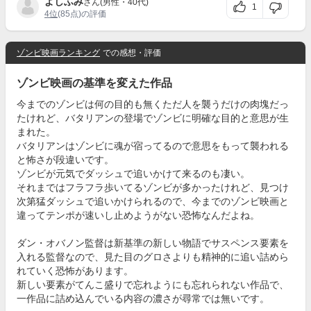
よしふみ
さん(男性・40代)
1
4位
(85点)の評価
ゾンビ映画ランキング
での感想・評価
ゾンビ映画の基準を変えた作品
今までのゾンビは何の目的も無くただ人を襲うだけの肉塊だっ
たけれど、バタリアンの登場でゾンビに明確な目的と意思が生
まれた。
バタリアンはゾンビに魂が宿ってるので意思をもって襲われる
と怖さが段違いです。
ゾンビが元気でダッシュで追いかけて来るのも凄い。
それまではフラフラ歩いてるゾンビが多かったけれど、見つけ
次第猛ダッシュで追いかけられるので、今までのゾンビ映画と
違ってテンポが速いし止めようがない恐怖なんだよね。
ダン・オバノン監督は新基準の新しい物語でサスペンス要素を
入れる監督なので、見た目のグロさよりも精神的に追い詰めら
れていく恐怖があります。
新しい要素がてんこ盛りで忘れようにも忘れられない作品で、
一作品に詰め込んでいる内容の濃さが尋常では無いです。