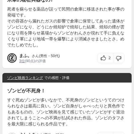
死者を蘇らせる薬品が誤って民間の倉庫に移送された事が事の
発端です。
その容器から漏れたガスの影響で倉庫に保管してあった遺体が
ゾンビになり、どうにか焼却炉で焼却した結果、焼却の煙が雲
になり雨を降らせ墓場からゾンビがわんさか現れて手に負えな
くなり軍により地域一帯を爆撃により消滅させましたとさ。め
でたしめでたし。
まふ。
さん(男性・50代)
2
3位
(90点)の評価
ゾンビ映画ランキング
での感想・評価
ゾンビが不死身！
すぐ死ぬゾンビが多いなかで、不死身のゾンビというてのつけ
られなさは最高に良い。ゾンビ自身がしゃべったりと異色作で
もあるものの、ゾンビ映画を見て感じていたゾンビがすぐ退治
されてしまうことへの不満が払拭された作品。ゾンビのタフさ
を最大限に感じられる作品です。