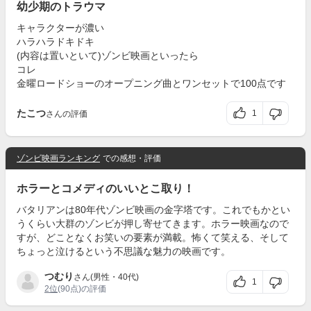
幼少期のトラウマ
キャラクターが濃い
ハラハラドキドキ
(内容は置いといて)ゾンビ映画といったら
コレ
金曜ロードショーのオープニング曲とワンセットで100点です
たこつ
1
さんの評価
ゾンビ映画ランキング
での感想・評価
ホラーとコメディのいいとこ取り！
バタリアンは80年代ゾンビ映画の金字塔です。これでもかとい
うくらい大群のゾンビが押し寄せてきます。ホラー映画なので
すが、どことなくお笑いの要素が満載。怖くて笑える、そして
ちょっと泣けるという不思議な魅力の映画です。
つむり
さん(男性・40代)
1
2位
(90点)の評価