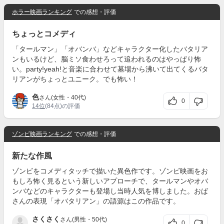
ホラー映画ランキング
での感想・評価
ちょっとコメディ
「タールマン」「オバンバ」などキャラクター化したバタリア
ンもいるけど、脳ミソ食わせろって追われるのはやっぱり怖
い。party!yeah!と音楽に合わせて墓場から沸いて出てくるバタ
リアンがちょっとユニーク。でも怖い！
色
さん(女性・40代)
0
14位
(84点)の評価
ゾンビ映画ランキング
での感想・評価
新たな作風
ゾンビをコメディタッチで描いた異色作です。ゾンビ映画をお
もしろ怖く見るという新しいアプローチで、タールマンやオバ
ンバなどのキャラクターも登場し当時人気を博しました。おば
さんの表現「オバタリアン」の語源はこの作品です。
さくさく
さん(男性・50代)
0