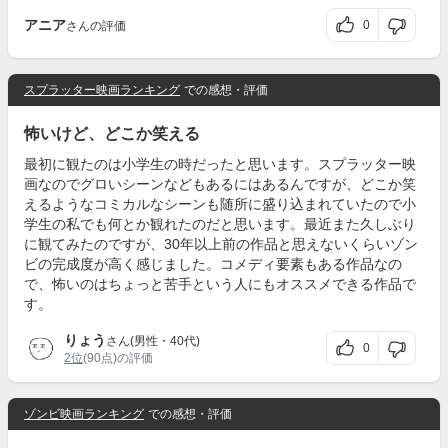
アニア
0
さんの評価
スプラッター映画ランキング
での感想・評価
怖いけど、どこか笑える
最初に観たのは小学生の時だったと思います。スプラッター映
画なのでグロいシーンなどもあるにはあるんですが、どこか笑
えるようなコミカルなシーンも随所に盛り込まれていたので小
学生の私でも何とか観れたのだと思います。最近また久しぶり
に観てみたのですが、30年以上前の作品と思えないくらいゾン
ビの完成度が高く感じました。コメディ要素もある作品なの
で、怖いのはちょっと苦手という人にもオススメできる作品で
す。
りょう
さん(男性・40代)
0
2位
(90点)の評価
ゾンビ映画ランキング
での感想・評価