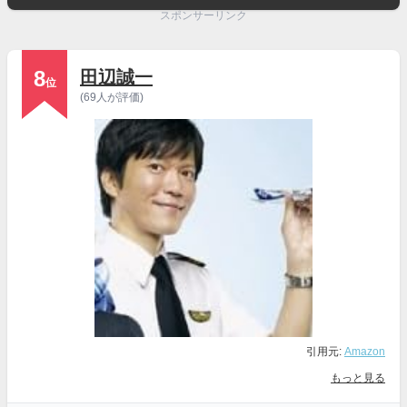
スポンサーリンク
8
田辺誠一
位
(69人が評価)
引用元:
Amazon
もっと見る