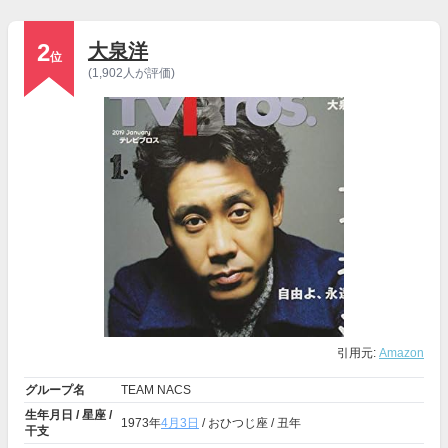
2
大泉洋
位
(1,902人が評価)
引用元:
Amazon
グループ名
TEAM NACS
生年月日 / 星座 /
1973年
4月3日
/ おひつじ座 / 丑年
干支