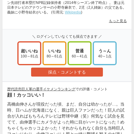
ン先頭打者本塁打NPB記録保持者（2014年シーズン終了時点）。 妻は元
日本テレビのアナウンサーの小野寺麻衣で、2児（2人姉妹）の父である。
義妹に小野寺結衣がいる。 (引用元:
Wikipedia
)
もっと見る
＼ ログインしていなくても採点できます ／
超いいね
いいね
普通
う～ん
100～81点
80～61点
60～41点
40～1点
採点・コメントする
歴代読売巨人軍の選手イケメンランキング
での評価・コメント
顔！カッコいい！
高橋由伸さんが現役だった頃、まだ、自分は幼かったが…。当
時、日ハムが北海道になく、親は巨人ファンだった！巨人の試
合が入ればもちろんテレビは野球中継（笑）何気なく試合を見
てて、由伸選手にカメラがよった時に目がハートになった！め
ちゃくちゃカッコよかった！それからもれなく自分も当時巨人