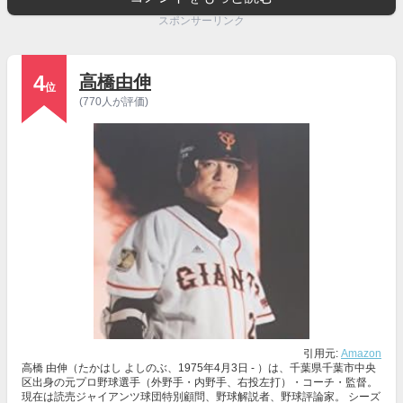
スポンサーリンク
4
高橋由伸
位
(770人が評価)
引用元:
Amazon
高橋 由伸（たかはし よしのぶ、1975年4月3日 - ）は、千葉県千葉市中央
区出身の元プロ野球選手（外野手・内野手、右投左打）・コーチ・監督。
現在は読売ジャイアンツ球団特別顧問、野球解説者、野球評論家。 シーズ