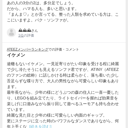
あの人の3分の2は、多分足でしょう。
だから、ハマる人も、多いと思います。
『まんま♡』とか言ってる、整った人類を求めている方は、こ
こにいますよ。パク・ソンファが。
⛰⛰⛰
さん
1位
の評価
ATEEZメンバーランキング
での評価・コメント
イケメン
途轍もないイケメン。一見近寄りがたい印象を受ける程に綺麗
で少し冷たそうにも見えるソンファ君ですが、ATINY（ATEEZ
のファンの総称）に話しかける時は柔らかく、落ち着いた少し
舌足らずな喋り方で、大人の男性ながら可愛らしい印象もあり
ます。
最年長ながら、少年の様にどうぶつの森の住人に一喜一憂した
り、LEGOを組み立てたり、ライトセイバーを握れば効果音を
楽しげに口遊みながら振り回して遊べるユーモアも持ち合わせ
ています。
綺麗な見た目と少年の様に可愛らしい内面のギャップ。
更にステージに立った時のパワフルなダンスでありながら、何
年上手くな
[続きを読む]