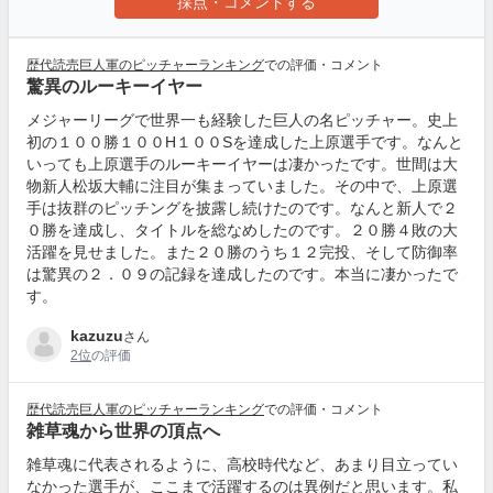
採点・コメントする
歴代読売巨人軍のピッチャーランキング
での評価・コメント
驚異のルーキーイヤー
メジャーリーグで世界一も経験した巨人の名ピッチャー。史上
初の１００勝１００H１００Sを達成した上原選手です。なんと
いっても上原選手のルーキーイヤーは凄かったです。世間は大
物新人松坂大輔に注目が集まっていました。その中で、上原選
手は抜群のピッチングを披露し続けたのです。なんと新人で２
０勝を達成し、タイトルを総なめしたのです。２０勝４敗の大
活躍を見せました。また２０勝のうち１２完投、そして防御率
は驚異の２．０９の記録を達成したのです。本当に凄かったで
す。
kazuzu
さん
2位
の評価
歴代読売巨人軍のピッチャーランキング
での評価・コメント
雑草魂から世界の頂点へ
雑草魂に代表されるように、高校時代など、あまり目立ってい
なかった選手が、ここまで活躍するのは異例だと思います。私