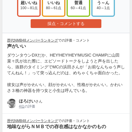
超いいね
いいね
普通
う～ん
100～81点
80～61点
60～41点
40～1点
採点・コメントする
歴代NMB48メンバーランキング
での評価・コメント
声がいい
ダウンタウンDXだか、HEY!HEY!HEY!MUSIC CHAMPに山田
菜々氏が出た際に、エピソードトークをしようと声を出した
ら、抜群のタイミングでMCの浜田さんが「お前なんちゅう声し
てんねん！」って突っ込んだのは、めちゃくちゃ面白かった。
彼女は声がかわいい、顔がかわいい、性格がかわいい。かわい
さ３種の神器を持つ女と小生は呼んでいる。
ほろけい
さん
4位
の評価
歴代NMB48メンバーランキング
での評価・コメント
地味ながらＮＭＢでの存在感はなかなかのもの