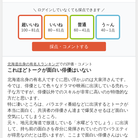
＼ ログインしていなくても採点できます ／
超いいね
いいね
普通
う～ん
100～81点
80～61点
60～41点
40～1点
採点・コメントする
北海道出身の有名人ランキング
での評価・コメント
これほどトークが面白い俳優はいない
北海道出身の有名人ですぐに思い浮かぶのは大泉洋さんです。
今では、俳優として色々なドラマや映画に出演している売れっ
子な方ですが、俳優以外でのスキルが非常に高いのが特徴的な
方だと思います。
特に凄いところは、バラエティ番組などに出演するとトークが
本当に面白く、共演者の俳優さん達まで爆笑させるほど面白い
空気にしてしまうところ。
元々、地元北海道で放送している「水曜どうでしょう」に出演
して、持ち前の面白さを存分に発揮されていたのでバラエティ
が得意なのだとは思いますが、ここまで面白い俳優さんはいな