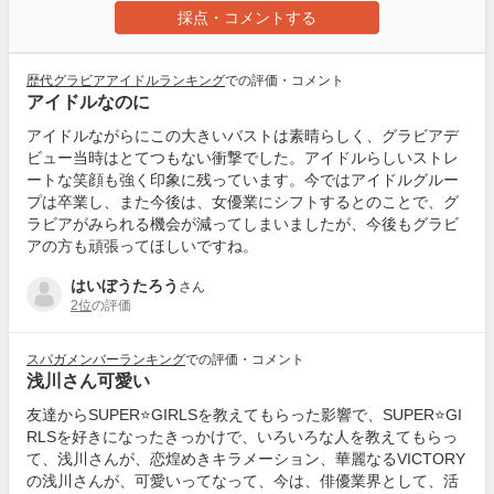
採点・コメントする
歴代グラビアアイドルランキング
での評価・コメント
アイドルなのに
アイドルながらにこの大きいバストは素晴らしく、グラビアデ
ビュー当時はとてつもない衝撃でした。アイドルらしいストレ
ートな笑顔も強く印象に残っています。今ではアイドルグルー
プは卒業し、また今後は、女優業にシフトするとのことで、グ
ラビアがみられる機会が減ってしまいましたが、今後もグラビ
アの方も頑張ってほしいですね。
はいぼうたろう
さん
2位
の評価
スパガメンバーランキング
での評価・コメント
浅川さん可愛い
友達からSUPER⭐GIRLSを教えてもらった影響で、SUPER⭐GI
RLSを好きになったきっかけで、いろいろな人を教えてもらっ
て、浅川さんが、恋煌めきキラメーション、華麗なるVICTORY
の浅川さんが、可愛いってなって、今は、俳優業界として、活