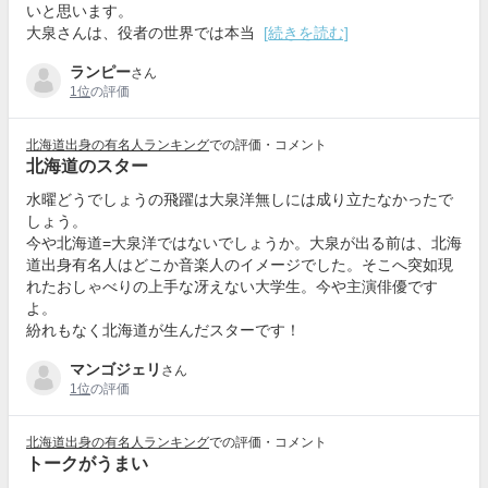
いと思います。
大泉さんは、役者の世界では本当
[続きを読む]
ランピー
さん
1位
の評価
北海道出身の有名人ランキング
での評価・コメント
北海道のスター
水曜どうでしょうの飛躍は大泉洋無しには成り立たなかったで
しょう。
今や北海道=大泉洋ではないでしょうか。大泉が出る前は、北海
道出身有名人はどこか音楽人のイメージでした。そこへ突如現
れたおしゃべりの上手な冴えない大学生。今や主演俳優です
よ。
紛れもなく北海道が生んだスターです！
マンゴジェリ
さん
1位
の評価
北海道出身の有名人ランキング
での評価・コメント
トークがうまい