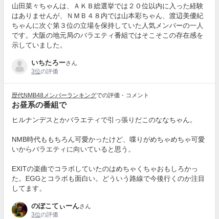
山田菜々ちゃんは、ＡＫＢ総選挙では２０位以内に入った経験
はありませんが、ＮＭＢ４８内では山本彩ちゃん、渡辺美優紀
ちゃんに次ぐ第３位の立場を保持していた人気メンバーの一人
です。大阪の地元局のバラエティ番組ではそこそこの存在感を
示していました。
いちたろー
さん
3位
の評価
歴代NMB48メンバーランキング
での評価・コメント
お昼系の番組で
ヒルナンデスとかバラエティで引っ張りだこのななちゃん。
NMB時代ももちろん可愛かったけど、喋りがめちゃめちゃ可愛
いからバラエティに向いていると思う。
EXITの楽曲でコラボしていたのはめちゃくちゃおもしろかっ
た。EGGとコラボも面白い。どういう路線で今後行くのか注目
してます。
のぼこてぃーん
さん
3位
の評価