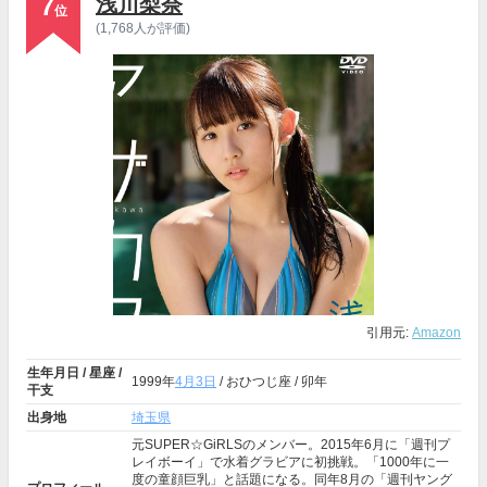
7
浅川梨奈
位
(1,768人が評価)
引用元:
Amazon
生年月日 / 星座 /
1999年
4月3日
/ おひつじ座 / 卯年
干支
出身地
埼玉県
元SUPER☆GiRLSのメンバー。2015年6月に「週刊プ
レイボーイ」で水着グラビアに初挑戦。「1000年に一
度の童顔巨乳」と話題になる。同年8月の「週刊ヤング