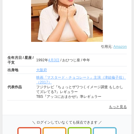
引用元:
Amazon
生年月日 / 星座 /
1992年
4月3日
/ おひつじ座 / 申年
干支
出身地
大阪府
映画『マスタード・チョコレート』主演（津組倫子役）
（2017）
代表作品
フジテレビ『ちょっとザワつくイメージ調査 もしかし
てズレてる?』レギュラー
TBS『アッコにおまかせ!』準レギュラー
もっと見る
＼ ログインしていなくても採点できます ／