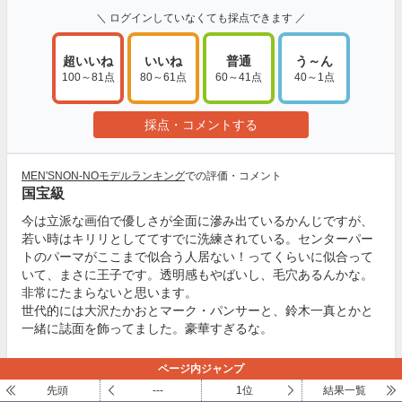
＼ ログインしていなくても採点できます ／
超いいね
いいね
普通
う～ん
100～81点
80～61点
60～41点
40～1点
採点・コメントする
MEN'SNON-NOモデルランキング
での評価・コメント
国宝級
今は立派な画伯で優しさが全面に滲み出ているかんじですが、
若い時はキリリとしててすでに洗練されている。センターパー
トのパーマがここまで似合う人居ない！ってくらいに似合って
いて、まさに王子です。透明感もやばいし、毛穴あるんかな。
非常にたまらないと思います。
世代的には大沢たかおとマーク・パンサーと、鈴木一真とかと
一緒に誌面を飾ってました。豪華すぎるな。
このあと30代に掛けてドラマに出演していくわけですが、1997
ページ内ジャンプ
年あたりがやばい。どれもえっちですが『ガラスの仮面』での
先頭
---
1位
結果一覧
大人セクシー感が……眼光だけでもう……神に感謝🙏言葉にな