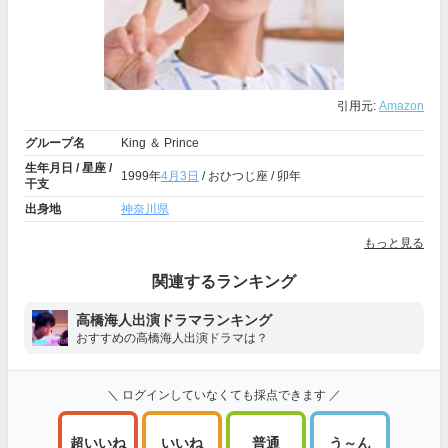
引用元:
Amazon
グループ名
King ＆ Prince
生年月日 / 星座 /
1999年
4月3日
/ おひつじ座 / 卯年
干支
出身地
神奈川県
もっと見る
関連するランキング
高橋海人出演ドラマランキング
おすすめの高橋海人出演ドラマは？
＼ ログインしていなくても採点できます ／
超いいね
いいね
普通
う～ん