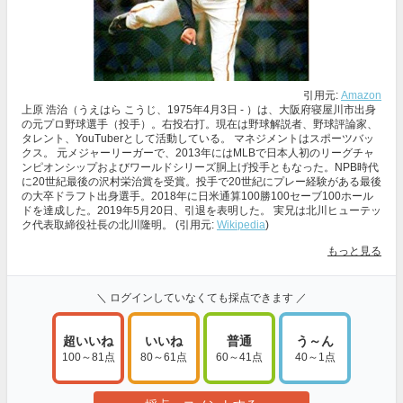
引用元:
Amazon
上原 浩治（うえはら こうじ、1975年4月3日 - ）は、大阪府寝屋川市出身
の元プロ野球選手（投手）。右投右打。現在は野球解説者、野球評論家、
タレント、YouTuberとして活動している。 マネジメントはスポーツバッ
クス。 元メジャーリーガーで、2013年にはMLBで日本人初のリーグチャ
ンピオンシップおよびワールドシリーズ胴上げ投手ともなった。NPB時代
に20世紀最後の沢村栄治賞を受賞。投手で20世紀にプレー経験がある最後
の大卒ドラフト出身選手。2018年に日米通算100勝100セーブ100ホール
ドを達成した。2019年5月20日、引退を表明した。 実兄は北川ヒューテッ
ク代表取締役社長の北川隆明。 (引用元:
Wikipedia
)
もっと見る
＼ ログインしていなくても採点できます ／
超いいね
いいね
普通
う～ん
100～81点
80～61点
60～41点
40～1点