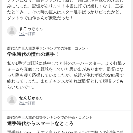
ファンになり、由伸ファンに！親と一緒に野球を観るのが楽し
みになった、記憶があります！本当に打てば嬉しくなり、三振
だと凹み…。その時の巨人はスター選手ばっかりだったかど、
ダントツで由伸さんが素敵だった！
まこっち
さん
1位
の評価
歴代読売巨人軍選手ランキング
での評価・コメント
学生時代の憧れの選手！
私が1番プロ野球に熱中してた時のスーパースター。よく打撃フ
ォームを真似して野球をしていた思い出があります。監督にな
った際も凄く応援していましたが、成績が伴わず残念な結果で
終わってしまた。またチャンスがあれば監督として頑張っても
らいたいです。
せんじゅ
さん
2位
の評価
歴代読売巨人軍の監督ランキング
での評価・コメント
選手時代からスマートなところ
選手時代から、天才と言われたバッティングで数々の記憶に残