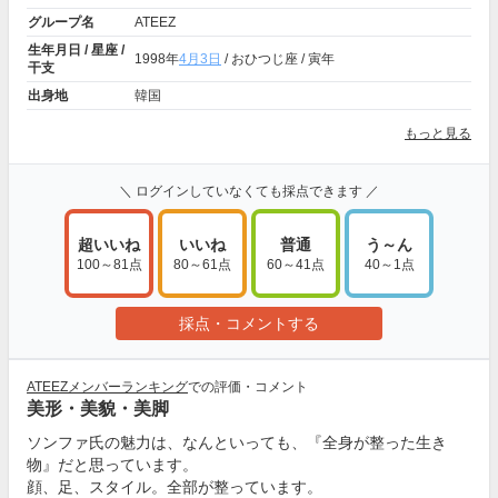
グループ名
ATEEZ
生年月日 / 星座 /
1998年
4月3日
/ おひつじ座 / 寅年
干支
出身地
韓国
もっと見る
＼ ログインしていなくても採点できます ／
超いいね
いいね
普通
う～ん
100～81点
80～61点
60～41点
40～1点
採点・コメントする
ATEEZメンバーランキング
での評価・コメント
美形・美貌・美脚
ソンファ氏の魅力は、なんといっても、『全身が整った生き
物』だと思っています。
顔、足、スタイル。全部が整っています。