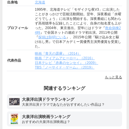
出身地
北海道
1995年、北海道テレビ「モザイクな夜V3」に出演した
ことがきっかけで芸能活動開始。翌年、深夜番組「水曜
どうでしょう」に出演を開始する。深夜番組にも関わら
ず高視聴率を記録したことにより、自身の知名度も上が
プロフィール
った。2004年、東京進出。翌年にはドラマ『
救命病棟2
4時
』で全国ネットの連続ドラマ初出演。2011年公開
『
探偵はBARにいる
』、2015年公開『駆け込み女と駆
け出し男』で日本アカデミー賞優秀主演男優賞を受賞し
た。
映画『青天の霹靂』（2014）
映画『アイアムアヒーロー』（2016）
代表作品
日本テレビ『赤鼻のセンセイ』（2009）
TBS『ノーサイド・ゲーム』（2019）
もっと見る
関連するランキング
大泉洋出演ドラマランキング
大泉洋出演ドラマであなたがおすすめしたい作品は？
大泉洋出演映画ランキング
おすすめの大泉洋出演映画は？