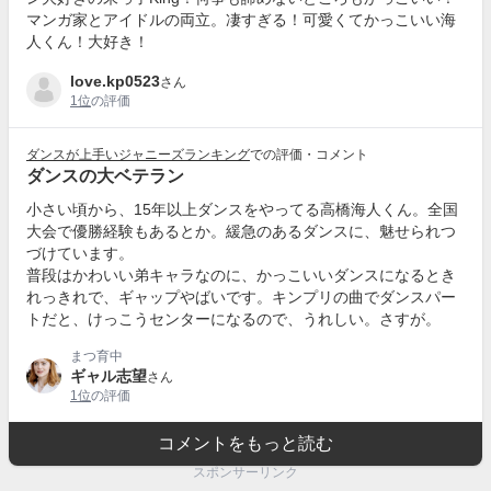
マンガ家とアイドルの両立。凄すぎる！可愛くてかっこいい海
人くん！大好き！
love.kp0523
さん
1位
の評価
ダンスが上手いジャニーズランキング
での評価・コメント
ダンスの大ベテラン
小さい頃から、15年以上ダンスをやってる高橋海人くん。全国
大会で優勝経験もあるとか。緩急のあるダンスに、魅せられつ
づけています。
普段はかわいい弟キャラなのに、かっこいいダンスになるとき
れっきれで、ギャップやばいです。キンプリの曲でダンスパー
トだと、けっこうセンターになるので、うれしい。さすが。
まつ育中
ギャル志望
さん
1位
の評価
コメントをもっと読む
スポンサーリンク