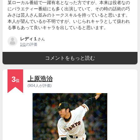
某ローカル番組で一躍有名となった方ですが、本来は役者なの
にバラエティー番組にも多く出演していて、その時の話術の巧
みさは芸人さん並みのトークスキルを持っていると思います。
本人が望んでいるか不明ですが、いじられキャラとして扱われ
る事もあって良いキャラを出していると思います。
レディ１
さん
1位
の評価
コメントをもっと読む
3
上原浩治
位
(904人が評価)