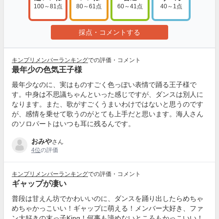
100～81点
80～61点
60～41点
40～1点
採点・コメントする
キンプリメンバーランキング
での評価・コメント
最年少の色気王子様
最年少なのに、実はものすごく色っぽい表情で踊る王子様で
す。中身は不思議ちゃんといった感じですが、ダンスは別人に
なります。また、歌がすごくうまいわけではないと思うのです
が、感情を乗せて歌うのがとても上手だと思います。海人さん
のソロパートはいつも耳に残るんです。
おみや
さん
4位
の評価
キンプリメンバーランキング
での評価・コメント
ギャップが凄い
普段は甘えん坊でかわいいのに、ダンスを踊り出したらめちゃ
めちゃかっこいい！ギャップに萌える！メンバー大好き、ファ
ン大好きの末っ子King！何事も諦めないところもかっこいい！