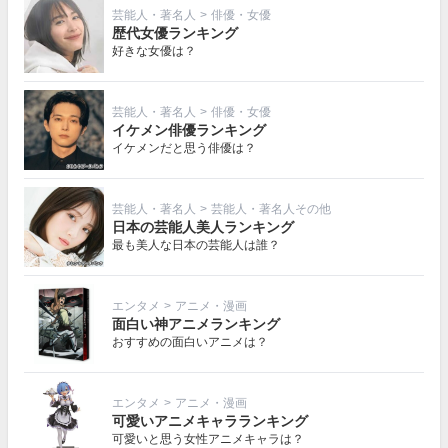
芸能人・著名人
>
俳優・女優
歴代女優ランキング
好きな女優は？
芸能人・著名人
>
俳優・女優
イケメン俳優ランキング
イケメンだと思う俳優は？
芸能人・著名人
>
芸能人・著名人その他
日本の芸能人美人ランキング
最も美人な日本の芸能人は誰？
エンタメ
>
アニメ・漫画
面白い神アニメランキング
おすすめの面白いアニメは？
エンタメ
>
アニメ・漫画
可愛いアニメキャラランキング
可愛いと思う女性アニメキャラは？