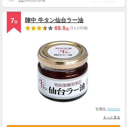
1位
(100点)の評価
7
陣中 牛タン仙台ラー油
位
69.9
(3人が評価)
点
引用元:
Amazon
もっと見る