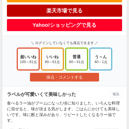
楽天市場で見る
Yahoo!ショッピングで見る
＼ ログインしていなくても採点できます ／
超いいね
いいね
普通
う～ん
100～81点
80～61点
60～41点
40～1点
採点・コメントする
ラベルが可愛いくて美味しかった
報告
食べるラー油がブームになった頃に知りました。いろんな料理
に混ぜると、味が決まる気がします。ごはんにかけても美味し
いです。味に酷と深みがあり、リピートしたくなるラー油で
す。