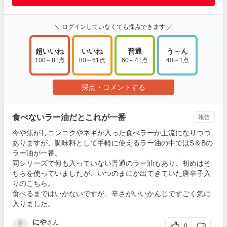
＼ ログインしていなくても採点できます ／
超いいね
いいね
普通
う～ん
100～81点
80～61点
60～41点
40～1点
採点・コメントする
食べないラー油だとこれが一番
報告
今や焦がしニンニクやネギが入った食べラーが主流になりつつ
ありますが、調味料として手軽に使えるラー油の中ではS＆Bの
ラー油が一番。
同シリーズで何も入っていない普通のラー油もあり、初めはそ
ちらを使っていましたが、いつのまにか出てきていた唐辛子入
りのこちら。
食べるまではいかないですが、辛さがいいかんじですごく気に
入りました。
にや
さん
0