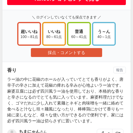
＼ ログインしていなくても採点できます ／
超いいね
いいね
普通
う～ん
100～81点
80～61点
60～41点
40～1点
採点・コメントする
香り
報告
ラー油の中に花椒のホールが入っていてとても香りがよく、唐
辛子の辛さに加えて花椒の痺れる辛みが心地よいラー油です。
麻婆豆腐には必ず四川風ラー油を使用しており、本格的な香り
と辛さになるのでとても気に入っています。麻婆料理だけでな
く、ゴマだれに少し入れて素麺とネギと肉味噌を一緒に絡めて
食べると汁なし坦々麺風になったり、棒棒鶏にかけて香りも一
緒に楽しむなど、様々な使い方ができるので便利です。家には
必ず四川風ラー油は切らさずに置いています。
ちまにゃん
さん