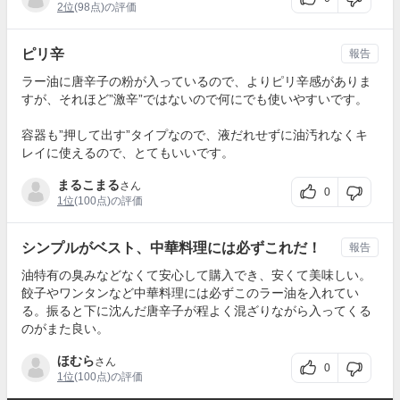
2位
(98点)の評価
ピリ辛
報告
ラー油に唐辛子の粉が入っているので、よりピリ辛感がありま
すが、それほど”激辛”ではないので何にでも使いやすいです。
容器も”押して出す”タイプなので、液だれせずに油汚れなくキ
レイに使えるので、とてもいいです。
まるこまる
さん
0
1位
(100点)の評価
シンプルがベスト、中華料理には必ずこれだ！
報告
油特有の臭みなどなくて安心して購入でき、安くて美味しい。
餃子やワンタンなど中華料理には必ずこのラー油を入れてい
る。振ると下に沈んだ唐辛子が程よく混ざりながら入ってくる
のがまた良い。
ほむら
さん
0
1位
(100点)の評価