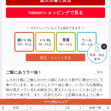
楽天市場で見る
Yahoo!ショッピングで見る
＼ ログインしていなくても採点できます ／
超いいね
いいね
普通
う～ん
100～81点
80～61点
60～41点
40～1点
投票・採点
採点・コメントする
参加
ご飯にあうラー油！
報告
ふりかけ風にご飯にかけたり鍋に入れたり餃子に乗せたりして
食べています。あっさりしたラー油と違い、いろいろな複雑な
味が混ざっているため味を少し変えたいなというときにぴった
りのラー油です。また〈乙女たちの〉と記載があるように食べ
るラー油特有のにんにくの匂いがなくランチや次の日がデート
ページ内ジャンプ
の日のご飯でも使えます。私の家ではなくてはならない大人気
先頭
---
1位
結果一覧
のラー油です。