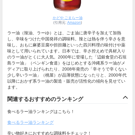
かどや ごまらー油
(引用元:
Amazon
)
ラー油（辣油、ラーゆ）とは、ごま油に唐辛子を加えて加熱
し、辛味をつけた中国発祥の調味料。辣とは熱を伴う辛さを意
味し、おもに麻婆豆腐や担担麺といった四川料理の味付けや薬
味として用いられています。日本では、辛さ控えめで具材入り
のラー油がとくに大人気。2000年に登場した「辺銀食堂の石垣
島ラー油」（ペンギン食道）をはじめとする沖縄系ラー油がメ
ディアに取り上げられたり、2008年発売の「辛そうで辛くない
少し辛いラー油」（桃屋）が品薄状態になったりと、2000年代
以降におかず系ラー油の製造・販売が活性化の傾向を見せてい
ます。
関連するおすすめのランキング
食べるラー油ランキングはこちら！
食べるラー油ランキング
辛い物好きにおすすめな調味料をチェック！