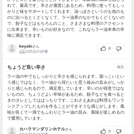
れて、最高です。辛さが適度にあるため、料理に使ってもしっ
かりと味をサポートしてくれます。油っぽさというのも他のも
のに比べるとくどくなくて、ラー油界のなかでもくどくないの
で、餃子などはもちろんのこと、さまざまな料理のアクセント
に出来ます。辛いものが好きなので、これならラー油本来の辛
味に満足できます。
keyaki
さん
0
1位
(100点)の評価
ちょうど良い辛さ
報告
ラー油の中でもしっかりと辛さを感じられます。脂っこいとい
う感じではなく、ラー油から得たいと思う絡みの旨みがしっか
りと感じられるので、満足度しています。辛いのが得意ではな
いものの、ちょうどよい辛味があるため、餃子などを食べると
きのタレとしてはばっちりです。これさえあれば料理もワンラ
ンクアップしたものを作ることができそうな感じがします。風
味が良くて一滴でもふわりとラー油の旨み、風味が楽しめるの
で愛用しています。
カハラマンダリンホテル
さん
0