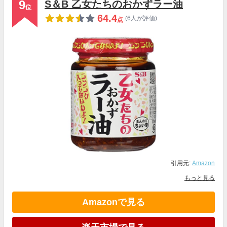
9
S＆B 乙女たちのおかずラー油
位
64.4
(6人が評価)
点
引用元:
Amazon
もっと見る
Amazonで見る