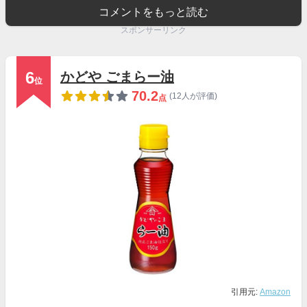
コメントをもっと読む
スポンサーリンク
6
かどや ごまらー油
位
70.2
(12人が評価)
点
引用元:
Amazon