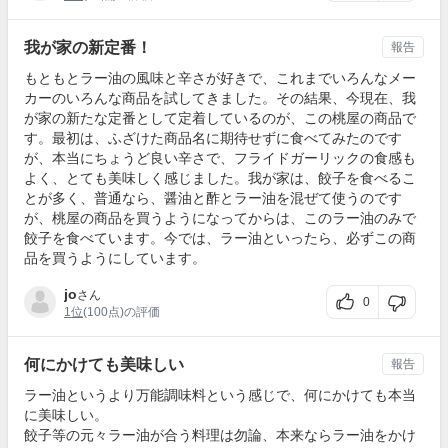
我が家の新定番！
報告
もともとラー油の風味と辛さが好きで、これまでいろんなメー
カーのいろんな商品を試してきました。その結果、今現在、我
が家の新たな定番として定着しているのが、この桃屋の商品で
す。最初は、ふざけた商品名に期待せずに食べてみたのです
が、本当にちょうど良い辛さで、フライドガーリックの食感も
よく、とても美味しく感じました。我が家は、餃子を食べるこ
とが多く、普通なら、醤油と酢とラー油を混ぜて使うのです
が、桃屋の商品を買うようになってからは、このラー油のみで
餃子を食べています。今では、ラー油といったら、必ずこの商
品を買うようにしています。
jo
さん
0
1位
(100点)の評価
何にかけても美味しい
報告
ラー油というより万能調味料という感じで、何にかけても本当
に美味しい。
餃子等の元々ラー油が合う料理は勿論、本来ならラー油をかけ