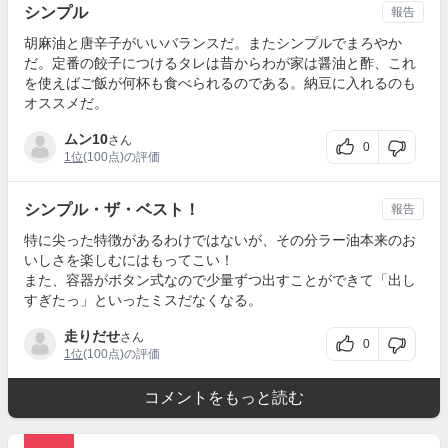
シンプル
報告
胡麻油と唐辛子がいいバランスだ。またシンプルでまろやか
だ。定番の餃子につけるタレは昔からわが家は醤油と酢、これ
を使えばご飯が何杯も食べられるのである。納豆に入れるのも
オススメだ。
ムン10
さん
0
1位
(100点)の評価
シンプル・ザ・ベスト！
報告
特に尖った特徴があるわけではないが、その分ラー油本来のお
いしさを楽しむにはもってこい！
また、容器がボタン式なので少量ずつ出すことができて「出し
すぎたっ」といったミスだなくなる。
走りだせ
さん
0
1位
(100点)の評価
コメントをもっと読む