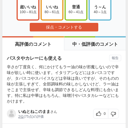
超いいね
いいね
普通
う～ん
100～81点
80～61点
60～41点
40～1点
採点・コメントする
高評価のコメント
中・低評価のコメント
パスタやカレーにも使える
報告
辛さが丁度良く、何にかけてもラー油の味が邪魔しないので辛
味が欲しい時に使います。イタリアンなどにはタバスコです
が、タバスコやスパイスなどは辛味は良いですが、そのものの
味が主張しすぎて、全部調味料の味しかしないけど、ラー油は
そこまで主張せず、辛味も調節できるしどんな料理にも合いま
す。特に私は中華はもちろん、味噌汁やパスタカレーなどにも
かけます。
いぬとねこのまま
さん
0
2位
(75点)の評価