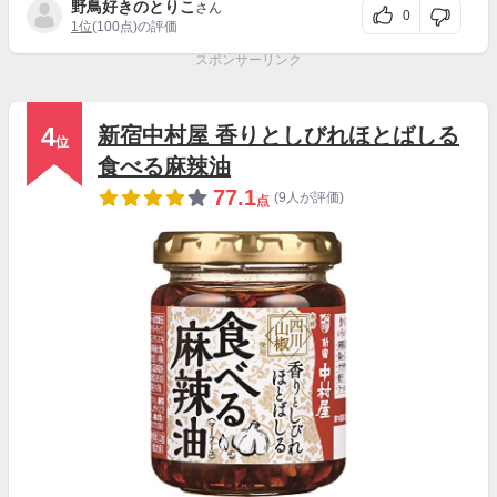
野鳥好きのとりこ
さん
0
1位
(100点)の評価
スポンサーリンク
4
新宿中村屋 香りとしびれほとばしる
位
食べる麻辣油
77.1
(9人が評価)
点