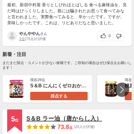
最初、新宿中村屋 香りとしびれほとばしる 食べる麻辣油を、見
た時はびっくりしました。親には騙されたお思って食べてみな
と言われました。実際食べてみると、辛かったです。ですが、
美味しかったです。これは、リピありだなと思いました。
やんややん
さん
0
1位
(75点)の評価
新着・注目
まだまだ採点・コメントが少ない候補です。ご存知の場合はぜひ採点をお願いし
ます！
現在26位
現在2
S＆B にんにくゼロおかずラー油
採点する
5
S＆B ラー油（唐からし入）
位
73.8
(20人が評価)
点