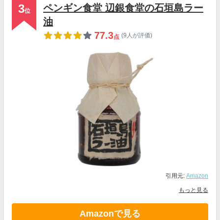
3
ペンギン食堂 辺銀食堂の石垣島ラー
位
油
77.3
(9人が評価)
点
引用元:
Amazon
もっと見る
Amazonで見る