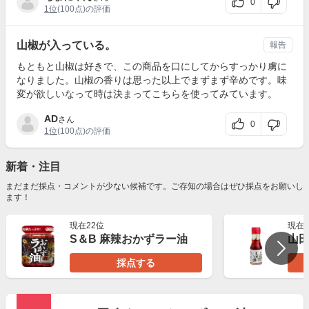
0
1位
(100点)の評価
山椒が入っている。
報告
もともと山椒は好きで、この商品を口にしてからすっかり虜に
なりました。山椒の香りは思った以上でまずまず辛めです。味
変が欲しいなって時は決まってこちらを使ってみています。
AD
さん
0
1位
(100点)の評価
新着・注目
まだまだ採点・コメントが少ない候補です。ご存知の場合はぜひ採点をお願いし
ます！
現在22位
現在2
S＆B 麻辣おかずラー油
山田
採点する