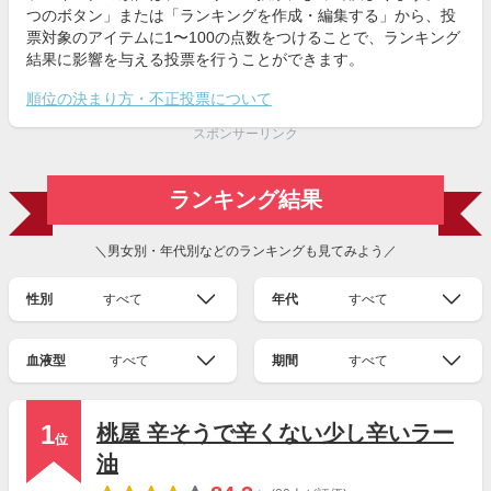
つのボタン」または「ランキングを作成・編集する」から、投
票対象のアイテムに1〜100の点数をつけることで、ランキング
結果に影響を与える投票を行うことができます。
順位の決まり方・不正投票について
スポンサーリンク
ランキング結果
＼男女別・年代別などのランキングも見てみよう／
性別
すべて
年代
すべて
血液型
すべて
期間
すべて
1
桃屋 辛そうで辛くない少し辛いラー
位
油