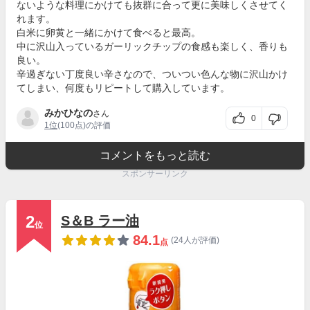
ないような料理にかけても抜群に合って更に美味しくさせてく
れます。
白米に卵黄と一緒にかけて食べると最高。
中に沢山入っているガーリックチップの食感も楽しく、香りも
良い。
辛過ぎない丁度良い辛さなので、ついつい色んな物に沢山かけ
てしまい、何度もリピートして購入しています。
みかひなの
さん
0
1位
(100点)の評価
コメントをもっと読む
スポンサーリンク
2
S＆B ラー油
位
84.1
(24人が評価)
点