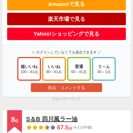
Amazonで見る
楽天市場で見る
Yahoo!ショッピングで見る
＼ ログインしていなくても採点できます ／
超いいね
いいね
普通
う～ん
100～81点
80～61点
60～41点
40～1点
採点・コメントする
スポンサーリンク
8
S＆B 四川風ラー油
位
67.5
(4人が評価)
点