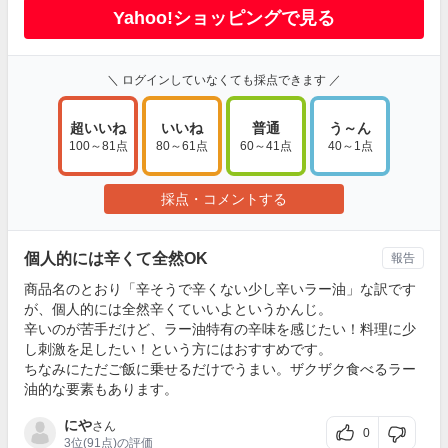
Yahoo!ショッピングで見る
＼ ログインしていなくても採点できます ／
超いいね
いいね
普通
う～ん
100～81点
80～61点
60～41点
40～1点
採点・コメントする
個人的には辛くて全然OK
報告
商品名のとおり「辛そうで辛くない少し辛いラー油」な訳です
が、個人的には全然辛くていいよというかんじ。
辛いのが苦手だけど、ラー油特有の辛味を感じたい！料理に少
し刺激を足したい！という方にはおすすめです。
ちなみにただご飯に乗せるだけでうまい。ザクザク食べるラー
油的な要素もあります。
にや
さん
0
3位
(91点)の評価