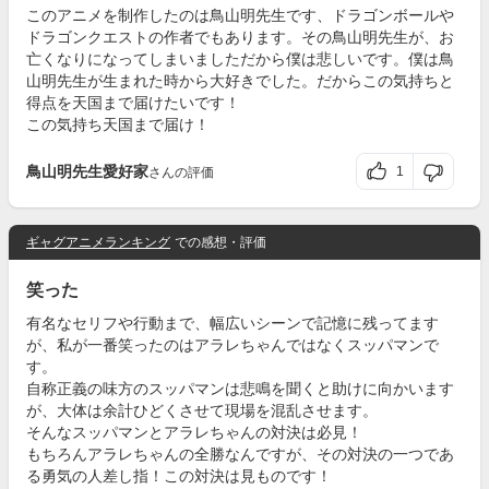
このアニメを制作したのは鳥山明先生です、ドラゴンボールや
ドラゴンクエストの作者でもあります。その鳥山明先生が、お
亡くなりになってしまいましただから僕は悲しいです。僕は鳥
山明先生が生まれた時から大好きでした。だからこの気持ちと
得点を天国まで届けたいです！
この気持ち天国まで届け！
鳥山明先生愛好家
1
さんの評価
ギャグアニメランキング
での感想・評価
笑った
有名なセリフや行動まで、幅広いシーンで記憶に残ってます
が、私が一番笑ったのはアラレちゃんではなくスッパマンで
す。
自称正義の味方のスッパマンは悲鳴を聞くと助けに向かいます
が、大体は余計ひどくさせて現場を混乱させます。
そんなスッパマンとアラレちゃんの対決は必見！
もちろんアラレちゃんの全勝なんですが、その対決の一つであ
る勇気の人差し指！この対決は見ものです！