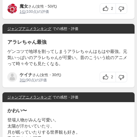
魔女
さん(女性・50代)
2
1位
(100点)の評価
ジャンプアニメランキング
での感想・評価
アラレちゃん最強
ゲンコツで地球を割ってしまうアラレちゃんはもはや最強。元
気いっぱいのアラレちゃんが可愛い。昔のこういう絵のアニメ
って時々今でも見たくなる。
ケイナ
さん(女性・30代)
2
3位
(90点)の評価
ジャンプアニメランキング
での感想・評価
かわい〜
登場人物がみんな可愛い。
太陽が汗かいていたり、
月が眠っていたりする世界観も好き。