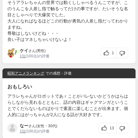
そうアラレちゃんの世界では動くししゃべるうんこですが、こ
のうんこを人差し指で触るってだけの事ですが、たいそうな名
目としゃべりで大爆笑でした。
大人になればなるほどこの行動が勇気の人差し指だってわかり
ますね。
尊敬はしないけどね・・・
良い子はマネしちゃいけないよ！
ケイ
さん(男性)
1
1位
(100点)の評価
昭和アニメランキング
での感想・評価
おもしろい
アラレちゃんがロボットであｒことがバレないかどうかはらは
らしながら見れるとともに、話の内容はギャグマンガというこ
とでくだらないものばかりで素直に楽しむことが出来ます。個
人的にはがっちゃんが2人になる話が大好きです。
なー
さん(女性・30代)
13
1位
(100点)の評価