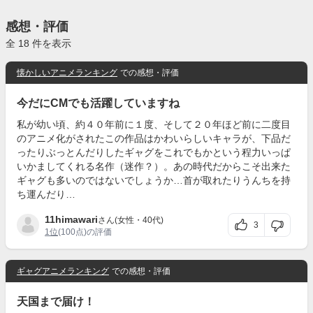
感想・評価
全 18 件を表示
懐かしいアニメランキング
での感想・評価
今だにCMでも活躍していますね
私が幼い頃、約４０年前に１度、そして２０年ほど前に二度目
のアニメ化がされたこの作品はかわいらしいキャラが、下品だ
ったりぶっとんだりしたギャグをこれでもかという程力いっぱ
いかましてくれる名作（迷作？）。あの時代だからこそ出来た
ギャグも多いのではないでしょうか…首が取れたりうんちを持
ち運んだり…
11himawari
さん(女性・40代)
3
1位
(100点)の評価
ギャグアニメランキング
での感想・評価
天国まで届け！