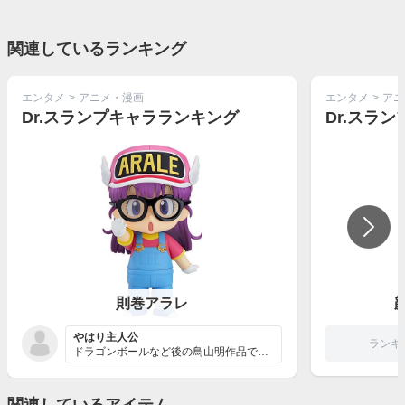
関連しているランキング
エンタメ
>
アニメ・漫画
エンタメ
>
アニ
Dr.スランプキャラランキング
則巻アラレ
顔
やはり主人公
ランキ
ドラゴンボールなど後の鳥山明作品で顕著になっていく傾向...