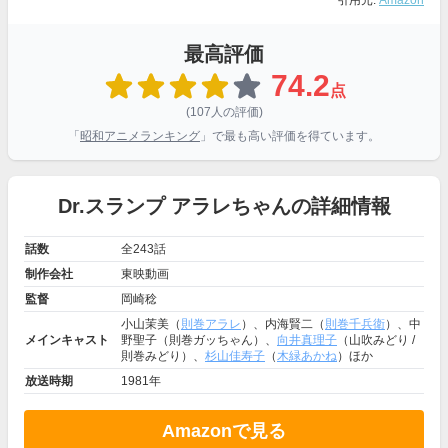
引用元:
Amazon
最高評価
74.2
点
(107人の評価)
「
昭和アニメランキング
」で最も高い評価を得ています。
Dr.スランプ アラレちゃんの詳細情報
話数
全243話
制作会社
東映動画
監督
岡崎稔
小山茉美（
則巻アラレ
）、内海賢二（
則巻千兵衛
）、中
メインキャスト
野聖子（則巻ガッちゃん）、
向井真理子
（山吹みどり /
則巻みどり）、
杉山佳寿子
（
木緑あかね
）ほか
放送時期
1981年
Amazonで見る