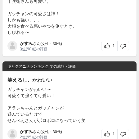
千兵衛さんも可愛い。
ガッチャンの可愛さは神！
しかも強い、、、
大根を食べる悪いやつを倒すとき、
しびれる〜
かすみ
さん(女性・30代)
1
3位
(90点)の評価
ギャグアニメランキング
での感想・評価
笑えるし、かわいい
ガッチャンかわいい〜
可愛くて強くて可愛い！
アラレちゃんとガッチャンが
遊んでいるだけで
せんべえさんがボロボロになっていく笑
かすみ
さん(女性・30代)
1
2位
(95点)の評価