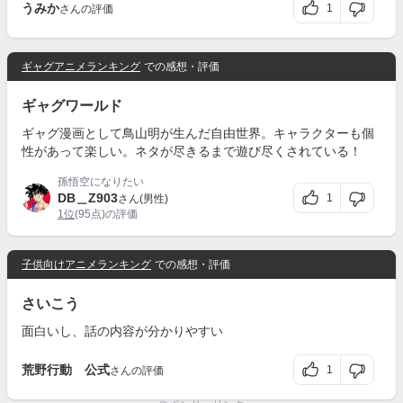
うみか
1
さんの評価
ギャグアニメランキング
での感想・評価
ギャグワールド
ギャグ漫画として鳥山明が生んだ自由世界。キャラクターも個
性があって楽しい。ネタが尽きるまで遊び尽くされている！
孫悟空になりたい
DB＿Z903
1
さん(男性)
1位
(95点)の評価
子供向けアニメランキング
での感想・評価
さいこう
面白いし、話の内容が分かりやすい
荒野行動 公式
1
さんの評価