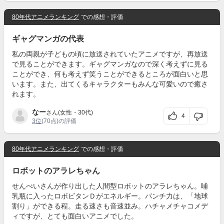
80年代アニメランキング
での感想・評価
ギャグマンガの代表
私の両親が子どもの頃に放送されていたアニメですが、再放送
で見ることができます。ギャグマンガなので深く考えずに見る
ことができ、何も考えず笑うことができるところが面白いと思
います。また、出てくるキャラクターもみんな可愛いので癒さ
れます。
なー
さん(女性・30代)
4
3位
(70点)の評価
80年代アニメランキング
での感想・評価
ロボットのアラレちゃん
せんべいさんが作り出した人間型ロボットのアラレちゃん。哺
乳瓶に入ったロボビタンＤがエネルギー。パンチ力は、「地球
割り」ができる程。走る速さも音速並み。ハチャメチャコメデ
ィですが、とても面白いアニメでした。