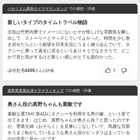
バカリズム脚本のドラマランキング
での感想・評価
新しいタイプのタイムトラベル物語
主役は竹野内豊でイメージにないヒゲが怪しげな雰囲気を醸し
出して、ストーリーとマッチしていてよかった。時間を少し巻
き戻せたらという願望を日常生活にうまく織り込んでいて、タ
クシーに乗って過去に戻るというありそうでなさそうで、どこ
かで見た気がするけど新しい感じがとても面白かった。
ぶりたろ0205
5
さんの評価
真野恵里菜出演ドラマランキング
での感想・評価
奥さん役の真野ちゃんも素敵です
素敵な選TAXI 第4話にタクシーを利用する男の嫁、という形で
出てきます。はじめ、真野ちゃんが奥さん役？と思ったのです
が、専業主婦（おそらく）を見事にこなしていて、馬鹿な旦那
をうまく転がしているような奥さん役がピッタリはまっている
のが非常に良かったです。