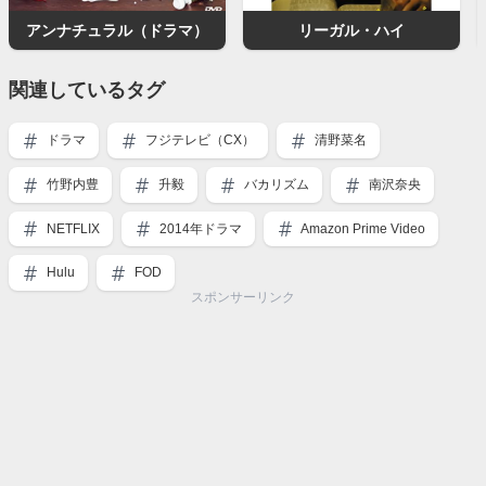
アンナチュラル（ドラマ）
リーガル・ハイ
関連しているタグ
ドラマ
フジテレビ（CX）
清野菜名
竹野内豊
升毅
バカリズム
南沢奈央
NETFLIX
2014年ドラマ
Amazon Prime Video
Hulu
FOD
スポンサーリンク