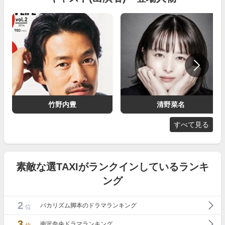
竹野内豊
清野菜名
すべて見る
素敵な選TAXIがランクインしているランキ
ング
2
バカリズム脚本のドラマランキング
位
3
南沢奈央ドラマランキング