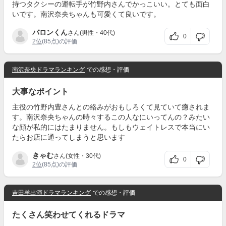
持つタクシーの運転手が竹野内さんでかっこいい。とても面白
いです。南沢奈央ちゃんも可愛くて良いです。
バロンくん
さん(男性・40代)
0
2位
(85点)の評価
南沢奈央ドラマランキング
での感想・評価
大事なポイント
主役の竹野内豊さんとの絡みがおもしろくて見ていて癒されま
す。南沢奈央ちゃんの時々するこの人なにいってんの？みたい
な顔が私的にはたまりません。もしもウェイトレスで本当にい
たらお店に通ってしまうと思います
きゃむ
さん(女性・30代)
0
2位
(85点)の評価
吉田羊出演ドラマランキング
での感想・評価
たくさん笑わせてくれるドラマ