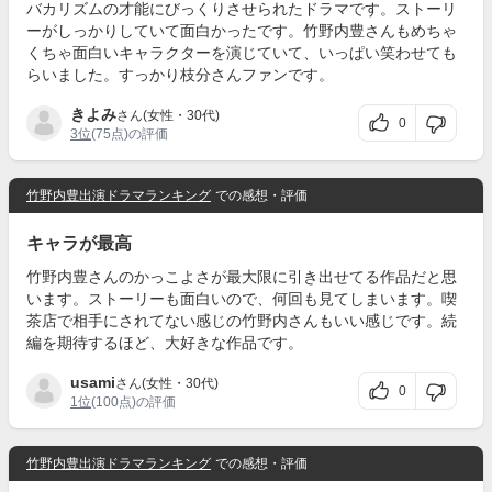
バカリズムの才能にびっくりさせられたドラマです。ストーリ
ーがしっかりしていて面白かったです。竹野内豊さんもめちゃ
くちゃ面白いキャラクターを演じていて、いっぱい笑わせても
らいました。すっかり枝分さんファンです。
きよみ
さん(女性・30代)
0
3位
(75点)の評価
竹野内豊出演ドラマランキング
での感想・評価
キャラが最高
竹野内豊さんのかっこよさが最大限に引き出せてる作品だと思
います。ストーリーも面白いので、何回も見てしまいます。喫
茶店で相手にされてない感じの竹野内さんもいい感じです。続
編を期待するほど、大好きな作品です。
usami
さん(女性・30代)
0
1位
(100点)の評価
竹野内豊出演ドラマランキング
での感想・評価