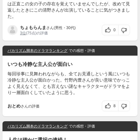
は正直この女の子の存在を覚えていませんでしたが、改めて見
返したときにこの清野さんが出演していることに気がつきまし
た。
ちょもらんま
さん(男性・30代)
0
3位
(75点)の評価
バカリズム脚本のドラマランキング
での感想・評価
いつも冷静な主人公が面白い
毎回珍事に見舞われながらも、全てお見通しという風にいつも
冷静な主人公が面白かった。竹野内豊さんが良い意味でかっこ
よく見えなくて、とも言えない謎なキャラクターがドラマをよ
り一層面白くしていたように思う。
おとめ
8
さんの評価
バカリズム脚本のドラマランキング
での感想・評価
人生は確かに選択の連続！