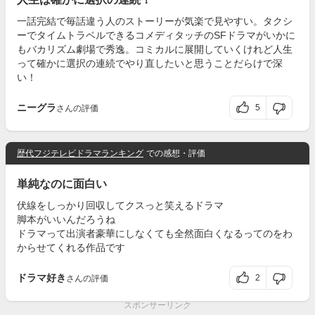
一話完結で毎話違う人のストーリーが気楽で見やすい。タクシ
ーでタイムトラベルできるコメディタッチのSFドラマがいかに
もバカリズム劇場で秀逸。コミカルに展開していくけれど人生
って確かに選択の連続でやり直したいと思うことだらけで深
い！
ニーグラ
5
さんの評価
歴代フジテレビドラマランキング
での感想・評価
単純なのに面白い
伏線をしっかり回収してクスっと笑えるドラマ
脚本がいいんだろうね
ドラマって出演者豪華にしなくても全然面白くなるってのをわ
からせてくれる作品です
ドラマ好き
2
さんの評価
スポンサーリンク