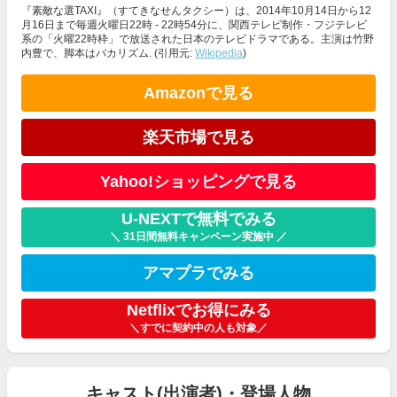
『素敵な選TAXI』（すてきなせんタクシー）は、2014年10月14日から12
月16日まで毎週火曜日22時 - 22時54分に、関西テレビ制作・フジテレビ
系の「火曜22時枠」で放送された日本のテレビドラマである。主演は竹野
内豊で、脚本はバカリズム. (引用元:
Wikipedia
)
Amazonで見る
楽天市場で見る
Yahoo!ショッピングで見る
U-NEXTで無料でみる
＼ 31日間無料キャンペーン実施中 ／
アマプラでみる
Netflixでお得にみる
＼すでに契約中の人も対象／
キャスト(出演者)・登場人物