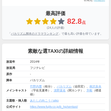
引用元:
Amazon
最高評価
82.8
点
(24人の評価)
「
バカリズム脚本のドラマランキング
」で最も高い評価を得ています。
素敵な選TAXIの詳細情報
放送年
2014年
放送局
フジテレビ
原作
-
脚本
バカリズム
竹野内豊
（枝分）、
バカリズム
（迫田宏）、
南沢奈央
メインキャスト
（宇佐見夏希）、
清野菜名
（関カンナ）、
升毅
（標道
雄）
主題歌・挿入歌
あたしの向こう / aiko
公式サイト
https://www.fujitv.co.jp/b_hp/sentaxi/