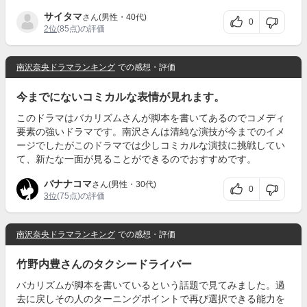
サイタマ
さん(男性・40代)
0
2位
(85点)の評価
南沢奈央ドラマランキング
での感想・評価
今までにないコミカルな表情が見れます。
このドラマはバカリズムさんが脚本を書いてあるのでコメディ
要素の強いドラマです。南沢さんは清純な演技が今までのイメ
ージでしたがこのドラマでは少しコミカルな演技に挑戦してい
て、新たな一面が見ることができるのでおすすめです。
バナナコマ
さん(男性・30代)
0
3位
(75点)の評価
南沢奈央ドラマランキング
での感想・評価
竹野内豊さんのタクシードライバー
バカリズムが脚本を書いているという話題で見てみました。過
去に戻しその人のターニングポイントで再び選択できる能力を