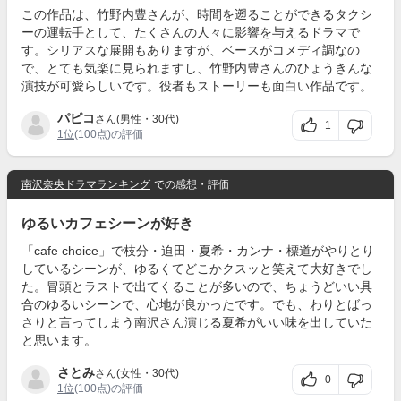
この作品は、竹野内豊さんが、時間を遡ることができるタクシ
ーの運転手として、たくさんの人々に影響を与えるドラマで
す。シリアスな展開もありますが、ベースがコメディ調なの
で、とても気楽に見られますし、竹野内豊さんのひょうきんな
演技が可愛らしいです。役者もストーリーも面白い作品です。
パピコ
さん(男性・30代)
1
1位
(100点)の評価
南沢奈央ドラマランキング
での感想・評価
ゆるいカフェシーンが好き
「cafe choice」で枝分・迫田・夏希・カンナ・標道がやりとり
しているシーンが、ゆるくてどこかクスッと笑えて大好きでし
た。冒頭とラストで出てくることが多いので、ちょうどいい具
合のゆるいシーンで、心地が良かったです。でも、わりとばっ
さりと言ってしまう南沢さん演じる夏希がいい味を出していた
と思います。
さとみ
さん(女性・30代)
0
1位
(100点)の評価