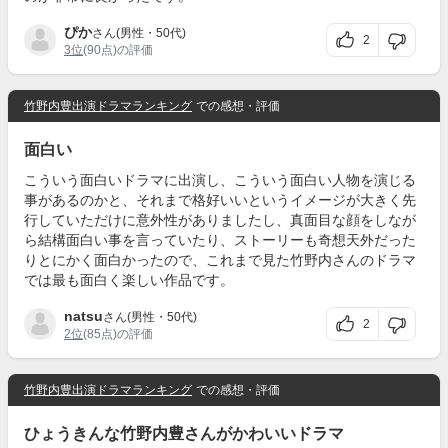
ぴか
さん(男性・50代)
2
3位
(90点)の評価
竹野内豊出演ドラマランキング
での感想・評価
面白い
こういう面白いドラマに出演し、こういう面白い人物を演じる
事があるのかと、それまで格好いいというイメージが大きく先
行していただけに意外性がありましたし、真面目な顔をしなが
ら結構面白い事を言っていたり、ストーリーも奇想天外だった
りとにかく面白かったので、これまで見た竹野内さんのドラマ
では最も面白く楽しい作品です。
natsu
さん(男性・50代)
2
2位
(85点)の評価
竹野内豊出演ドラマランキング
での感想・評価
ひょうきんな竹野内豊さんがかわいいドラマ