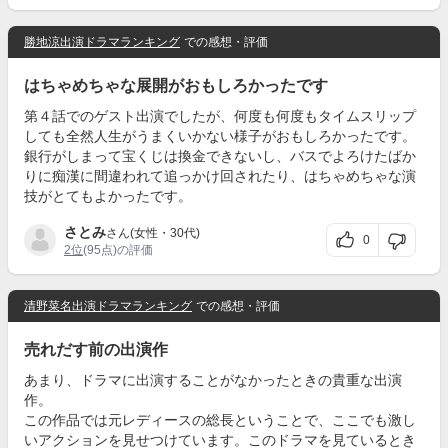
勝地涼出演ドラマランキング
での感想・評価
はちゃめちゃな展開がおもしろかったです
第４話でのゲスト出演でしたが、何度も何度もタイムスリップ
しても全然人生がうまくいかない様子がおもしろかったです。
銀行がしまって宝くじは換金できないし、バスでよろけたばか
りに痴漢に間違われて追っかけ回されたり、はちゃめちゃな演
技がとてもよかったです。
さとみ
さん(女性・30代)
0
2位
(95点)の評価
清野菜名出演ドラマランキング
での感想・評価
売れだす前の出演作
あまり、ドラマに出演することがなかったときの貴重な出演
作。
この作品では元レディースの総長ということで、ここでも激し
いアクションを見せつけています。このドラマを見ているとき