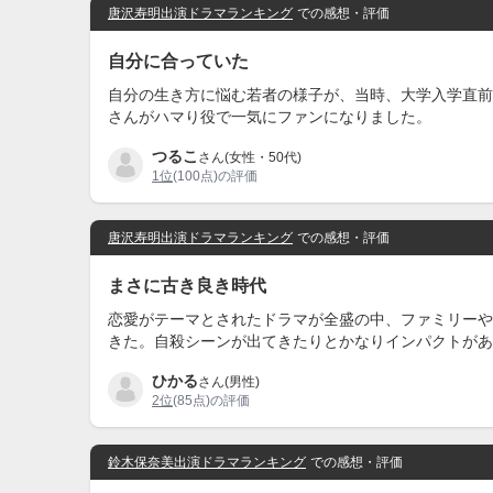
唐沢寿明出演ドラマランキング
での感想・評価
自分に合っていた
自分の生き方に悩む若者の様子が、当時、大学入学直前
さんがハマり役で一気にファンになりました。
つるこ
さん(女性・50代)
1位
(100点)の評価
唐沢寿明出演ドラマランキング
での感想・評価
まさに古き良き時代
恋愛がテーマとされたドラマが全盛の中、ファミリーや
きた。自殺シーンが出てきたりとかなりインパクトがあ
ひかる
さん(男性)
2位
(85点)の評価
鈴木保奈美出演ドラマランキング
での感想・評価