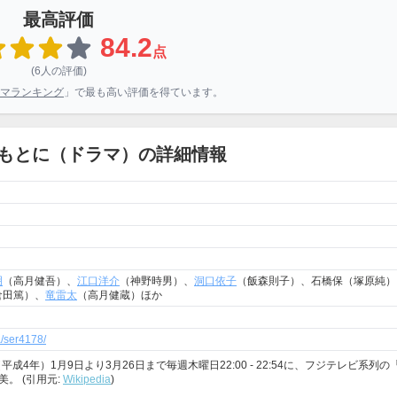
最高評価
84.2
点
(6人の評価)
マランキング
」で最も高い評価を得ています。
もとに（ドラマ）の詳細情報
明
（高月健吾）、
江口洋介
（神野時男）、
洞口依子
（飯森則子）、石橋保（塚原純）
倉田篤）、
竜雷太
（高月健蔵）ほか
ma/ser4178/
4年）1月9日より3月26日まで毎週木曜日22:00 - 22:54に、フジテレビ系列の
。 (引用元:
Wikipedia
)