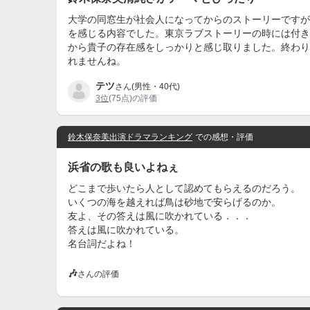
大学の同窓生が社会人になってからのストーリーですが
を感じる内容でした。東京ラブストーリーの時には付き
から貴子の存在感をしっかりと感じ取りました。終わり
れませんね。
テツ
さん(男性・40代)
3位
(75点)の評価
鈴木保奈美出演ドラマランキング
での感想・評価
浜省の歌も良いよねぇ
どこまで歩いたら人として認めてもらえるのだろう。
いくつの海を越えれば鳥は砂地で安らげるのか。
友よ、その答えは風に吹かれている．．．
答えは風に吹かれている。
名台詞だよね！
🎶
さんの評価