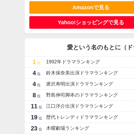
Amazonで見る
Yahoo!ショッピングで見る
愛という名のもとに（ド
1
1992年ドラマランキング
位
4
鈴木保奈美出演ドラマランキング
位
4
唐沢寿明出演ドラマランキング
位
8
野島伸司脚本のドラマランキング
位
11
江口洋介出演ドラマランキング
位
19
歴代トレンディドラマランキング
位
23
木曜劇場ランキング
位