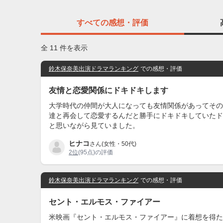
すべての
感想・評価
全 11 件を表示
鈴木保奈美出演ドラマランキング
での感想・評価
友情と恋愛関係にドキドキします
大学時代の仲間が大人になっても友情関係があってその
達と再会して恋愛するんだと勝手にドキドキしていたド
と思いながら見ていました。
ヒナコ
さん(女性・50代)
2位
(95点)の評価
鈴木保奈美出演ドラマランキング
での感想・評価
セント・エルモス・ファイアー
米映画『セント・エルモス・ファイアー』に着想を得た