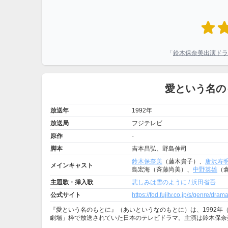
「
鈴木保奈美出演ドラ
愛という名の
放送年
1992年
放送局
フジテレビ
原作
-
脚本
吉本昌弘、野島伸司
鈴木保奈美
（藤木貴子）、
唐沢寿
メインキャスト
島宏海（斉藤尚美）、
中野英雄
（
主題歌・挿入歌
悲しみは雪のように / 浜田省吾
公式サイト
https://fod.fujitv.co.jp/s/genre/dra
『愛という名のもとに』（あいというなのもとに）は、1992年（平成
劇場」枠で放送されていた日本のテレビドラマ。主演は鈴木保奈美