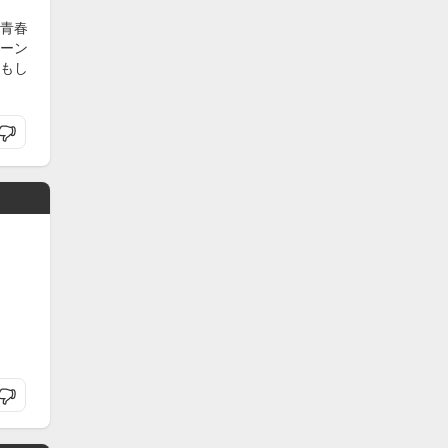
青春
ーン
もし