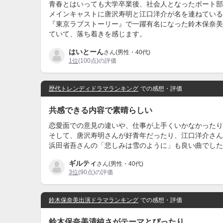
青春とはいっても大学卒業後、社会人となったボート部
メインキャストに唐沢寿明と江口洋介が名を連ねている
『東京ラブストーリー』で一躍有名になった鈴木保奈美
ていて、落ち着きを感じます。
はいとーん
さん(男性・40代)
1位
(100点)の評価
歴代トレンディドラマランキング
での感想・評価
共感できる内容で素晴らしい
恋愛面での意見の違いや、仕事が上手くいかなかったり
そして、唐沢寿明さんが好青年だったり、江口洋介さん
浜田省吾さんの「悲しみは雪のように」も良い曲でした
ギルティ
さん(男性・40代)
3位
(90点)の評価
鈴木保奈美出演ドラマランキング
での感想・評価
鈴木保奈美清純さがテーマとぴったり