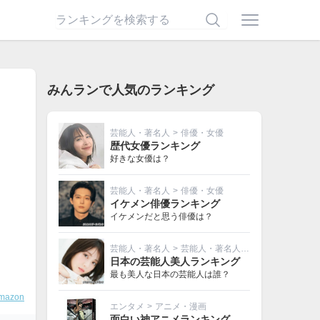
みんランで人気のランキング
芸能人・著名人
>
俳優・女優
歴代女優ランキング
好きな女優は？
芸能人・著名人
>
俳優・女優
イケメン俳優ランキング
イケメンだと思う俳優は？
芸能人・著名人
>
芸能人・著名人その他
日本の芸能人美人ランキング
最も美人な日本の芸能人は誰？
mazon
エンタメ
>
アニメ・漫画
面白い神アニメランキング