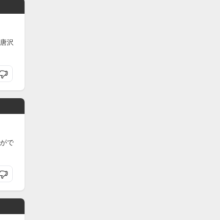
唐沢
がで