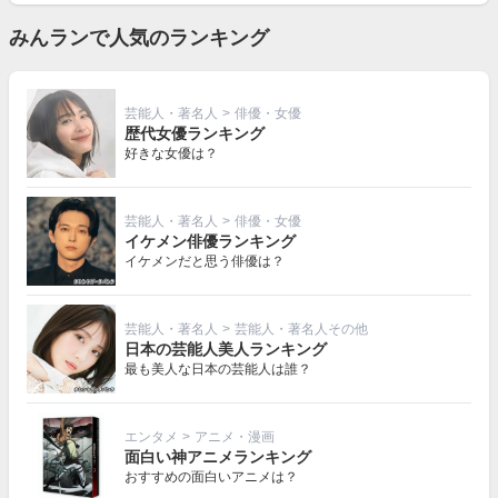
見
る
みんランで人気のランキング
芸能人・著名人
>
俳優・女優
歴代女優ランキング
好きな女優は？
芸能人・著名人
>
俳優・女優
イケメン俳優ランキング
イケメンだと思う俳優は？
芸能人・著名人
>
芸能人・著名人その他
日本の芸能人美人ランキング
最も美人な日本の芸能人は誰？
エンタメ
>
アニメ・漫画
面白い神アニメランキング
おすすめの面白いアニメは？