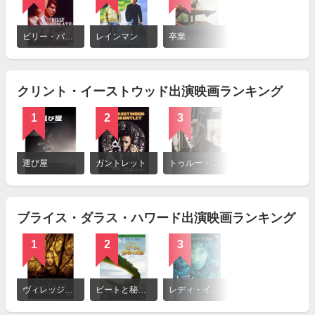
詳
細
ビリー・バスゲイト
レインマン
卒業
を
見
る
クリント・イーストウッド出演映画ランキング
1
2
3
4
詳
細
運び屋
ガントレット
トゥルー・クライム
ファイヤーフォックス
を
見
る
ブライス・ダラス・ハワード出演映画ランキング
1
2
3
4
詳
細
ヴィレッジ（2004年）
ピートと秘密の友達
レディ・イン・ザ・ウォーター
ジュラシック・ワールド
を
見