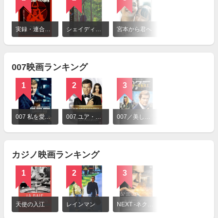
詳
細
実録・連合赤軍 あさま山荘への道程（みち）
シェイディー・グローヴ
宮本から君へ
を
見
る
007映画ランキング
1
2
3
4
詳
細
007 私を愛したスパイ
007 ユア・アイズ・オンリー
007／美しき獲物たち
007／オクトパシー
を
見
る
カジノ映画ランキング
1
2
3
詳
細
天使の入江
レインマン
NEXT -ネクスト-
を