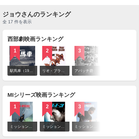
ジョウさんのランキング
全 17 件を表示
西部劇映画ランキング
1
2
3
4
詳
細
駅馬車（1939）
リオ・ブラボー
アパッチ砦
捜索者
を
見
る
MIシリーズ映画ランキング
1
2
3
4
詳
細
ミッション：インポッシブル／ローグ・ネイション
ミッション：インポッシブル3
ミッション：インポッシブル／ゴースト・プロトコル
ミッション：インポッシブル／フォールアウト
を
見