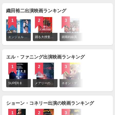
る
織田裕二出演映画ランキング
1
2
3
詳
細
エンジェル 僕の歌は君の歌
踊る大捜査線 THE MOVIE 湾岸署史上最悪の3日間！
就職戦線異状なし
を
見
る
エル・ファニング出演映画ランキング
1
2
3
4
詳
細
SUPER 8
メアリーの総て
ネオン・デーモン
ティーン・スピリット
を
見
る
ショーン・コネリー出演の映画ランキング
1
2
3