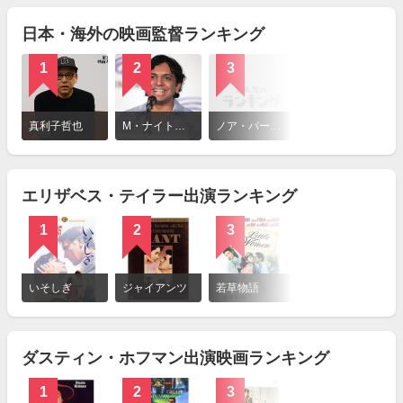
る
日本・海外の映画監督ランキング
1
2
3
詳
細
真利子哲也
M・ナイト・シャマラン（M. Night Shyamalan）
ノア・バームバック（Noah Baumbach）
を
見
る
エリザベス・テイラー出演ランキング
1
2
3
詳
細
いそしぎ
ジャイアンツ
若草物語
を
見
る
ダスティン・ホフマン出演映画ランキング
1
2
3