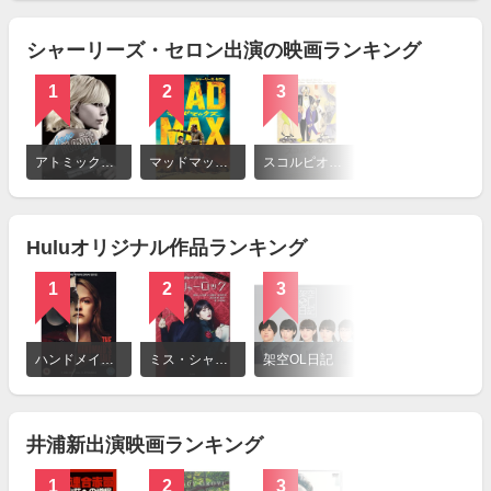
見
る
シャーリーズ・セロン出演の映画ランキング
1
2
3
詳
細
アトミック・ブロンド
マッドマックス 怒りのデス・ロード
スコルピオンの恋まじない
を
見
る
Huluオリジナル作品ランキング
1
2
3
詳
細
ハンドメイズ・テイル／侍女の物語
ミス・シャーロック / Miss Sherlock
架空OL日記
を
見
る
井浦新出演映画ランキング
1
2
3