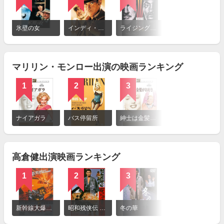
詳
細
氷壁の女
インディ・ジョーンズ／最後の聖戦
ライジング・サン（1993年）
を
見
る
マリリン・モンロー出演の映画ランキング
1
2
3
詳
細
ナイアガラ
バス停留所
紳士は金髪がお好き
を
見
る
高倉健出演映画ランキング
1
2
3
詳
細
新幹線大爆破（1975年）
昭和残侠伝 死んで貰います
冬の華
を