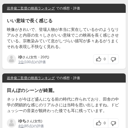
岩井俊二監督の映画ランキング
での感想・評価
いい意味で長く感じる
映像がきれいで、登場人物が本当に実在しているかのようなリ
アルさと内容の生々しさがいい意味でこの映画を長く感じさせ
ている。宗教染みていて息がしづらい描写が多々あるがうまく
それを表現し不快なく見れる。
ゆ
さん(女性・20代)
0
1位
(100点)の評価
岩井俊二監督の映画ランキング
での感想・評価
田んぼのシーンが綺麗。
ネットが今ほど盛んになる前の時代に作られており、田舎の中
学の閉鎖的な感じのリアルさには当時を思い出しますね。ドビ
ュッシーの音楽が観終わった後でも耳に残っています。
ゆち
さん(女性)
0
4位
(85点)の評価