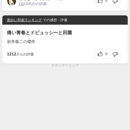
0
1位
(100点)の評価
面白い邦画ランキング
での感想・評価
痛い青春とドビュッシーと田園
岩井俊二の傑作
1212
0
さんの評価
スポンサーリンク