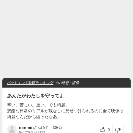
バッドエンド映画ランキング
での感想・評価
あんたがわたしを守ってよ
辛い。苦しい。重い。でも綺麗。
残酷な日常のリアルが底なしに見せつけられるのに全て映像は
綺麗なんだから困ったなあ。
minmin
さん(女性・30代)
0
5位
(70点)の評価