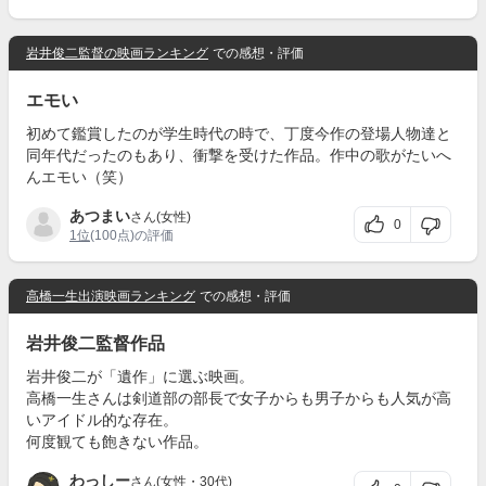
岩井俊二監督の映画ランキング
での感想・評価
エモい
初めて鑑賞したのが学生時代の時で、丁度今作の登場人物達と
同年代だったのもあり、衝撃を受けた作品。作中の歌がたいへ
んエモい（笑）
あつまい
さん(女性)
0
1位
(100点)の評価
高橋一生出演映画ランキング
での感想・評価
岩井俊二監督作品
岩井俊二が「遺作」に選ぶ映画。
高橋一生さんは剣道部の部長で女子からも男子からも人気が高
いアイドル的な存在。
何度観ても飽きない作品。
わっしー
さん(女性・30代)