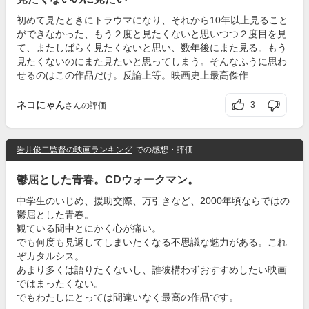
初めて見たときにトラウマになり、それから10年以上見ること
ができなかった、もう２度と見たくないと思いつつ２度目を見
て、またしばらく見たくないと思い、数年後にまた見る。もう
見たくないのにまた見たいと思ってしまう。そんなふうに思わ
せるのはこの作品だけ。反論上等。映画史上最高傑作
ネコにゃん
3
さんの評価
岩井俊二監督の映画ランキング
での感想・評価
鬱屈とした青春。CDウォークマン。
中学生のいじめ、援助交際、万引きなど、2000年頃ならではの
鬱屈とした青春。
観ている間中とにかく心が痛い。
でも何度も見返してしまいたくなる不思議な魅力がある。これ
ぞカタルシス。
あまり多くは語りたくないし、誰彼構わずおすすめしたい映画
ではまったくない。
でもわたしにとっては間違いなく最高の作品です。