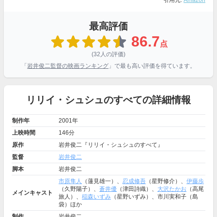
引用元:
Amazon
最高評価
86.7
点
(32人の評価)
「
岩井俊二監督の映画ランキング
」で最も高い評価を得ています。
リリイ・シュシュのすべての詳細情報
制作年
2001年
上映時間
146分
原作
岩井俊二『リリイ・シュシュのすべて』
監督
岩井俊二
脚本
岩井俊二
市原隼人
（蓮見雄一）、
忍成修吾
（星野修介）、
伊藤歩
（久野陽子）、
蒼井優
（津田詩織）、
大沢たかお
（高尾
メインキャスト
旅人）、
稲森いずみ
（星野いずみ）、市川実和子（島
袋）ほか
制作
岩井俊二