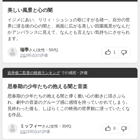
美しい風景と心の闇
イジメにあい、リリィ・シュシュの歌にすがる雄一。自分の世
界に浸る彼の心の闇と、画面に広がる美しい田園風景がなんだ
かアンバランスに見えて、なんとも言えない気持ちにさせられ
ます。
瑞季
さん(女性・50代)
1
2位
(95点)の評価
岩井俊二監督の映画ランキング
での感想・評価
思春期の少年たちの抱える闇と音楽
思春期の少年たちの抱える闇と儚く脆い心の動きに揺さぶら
れ、劇中の音楽のグルーブ感に感情を持っていかれてしまう。
見終わった後も、しばらくこの映画の世界観に浸っていたくな
る作品。
ミッフィー
さん(女性・30代)
0
1位
(100点)の評価