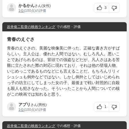
かるかん
さん(女性)
3
1位
(100点)の評価
岩井俊二監督の映画ランキング
での感想・評価
青春のえぐさ
青春のえぐさの、美麗な映像美に伴った、正確な書き方がすば
らしい。主人公は、優れた人間ではない。むしろ凡人。悪いこ
とであげられるのは、冒頭での強盗などだが、凡人さはある苦
難に立たされた際の対応に現れており、それは他の登場人物、
いじめっこであるものなどにも言えることだ。もちろんリリィ
シュシュも例外などではない。しかし例外としてはいじめられ
っ子の坊主にしてしまった女の子、最後まで戦い対照的に自殺
も殺人も犯さなかった。そういったことから人間についての核
がこの映画では知れると思う。
アプリ
さん(男性)
1
1位
(100点)の評価
岩井俊二監督の映画ランキング
での感想・評価