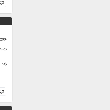
004
年の
止め