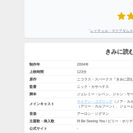
「
レイチェル・マクアダムス
きみに読
制作年
2004年
上映時間
123分
原作
ニコラス・スパークス『きみに読
監督
ニック・カサべテス
脚本
ジェレミー・レベン、ジャン・サ
ライアン・ゴズリング
（ノア・カ
メインキャスト
（アリー・カルフーン）、ジェー
音楽
アーロン・ジグマン
主題歌・挿入歌
I'll Be Seeing You / ビリー・ホリ
公式サイト
-