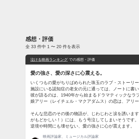
感想・評価
全 33 件中 1 〜 20 件を表示
泣ける映画ランキング
での感想・評価
愛の強さ、愛の深さに心震える。
いくつもの愛がちりばめられた珠玉のラブ・ストーリー
施設にいる認知症の老女の元に通っては、ノートに書い
彼が語るのは、1940年から始まるドラマティックな
娘アリー（レイチェル・マクアダムス）の恋は、アリー
そんな悲恋のその後の物語が、じわじわと涙を誘います
がもどかしい！）には、もう号泣してしまいそうです。
逆境や時間にも壊せない、愛の強さに心が震えます。
映画評論家、ミュージカル評論家