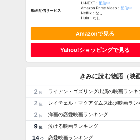
U-NEXT：
配信中
Amazon Prime Video：
配信中
動画配信サービス
Netflix：なし
Hulu：なし
Amazonで見る
Yahoo!ショッピングで見る
きみに読む物語（映
2
ライアン・ゴズリング出演の映画ランキ
位
2
レイチェル・マクアダムス出演映画ラン
位
2
洋画の恋愛映画ランキング
位
9
泣ける映画ランキング
位
14
恋愛映画ランキング
位