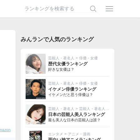
みんランで人気のランキング
芸能人・著名人
>
俳優・女優
歴代女優ランキング
好きな女優は？
芸能人・著名人
>
俳優・女優
イケメン俳優ランキング
イケメンだと思う俳優は？
芸能人・著名人
>
芸能人・著名人その他
日本の芸能人美人ランキング
最も美人な日本の芸能人は誰？
mazon
エンタメ
>
アニメ・漫画
面白い神アニメランキング