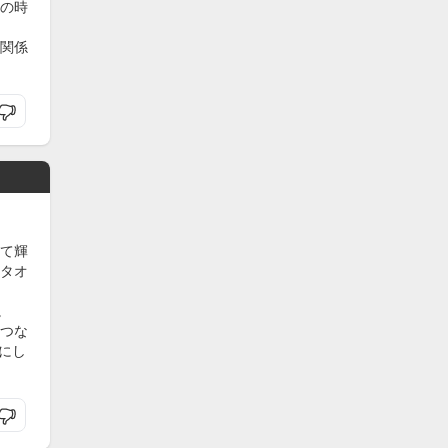
の時
関係
て輝
タオ
。
つな
にし