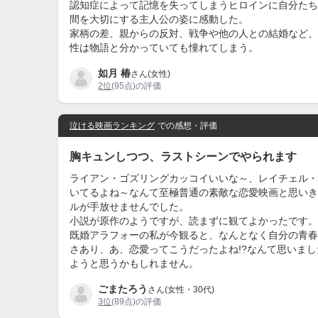
認知症によって記憶を失ってしまうヒロインに自分たち
間を大切にする主人公の姿に感動した。
家柄の差、親からの反対、戦争や他の人との結婚など、
性は物語と分かっていても憧れてしまう。
如月 椿
さん(女性)
2位
(95点)の評価
泣ける映画ランキング
での感想・評価
胸キュンしつつ、ラストシーンでやられます
ライアン・ゴズリングカッコイいいな～、レイチェル・
いてるよね～なんて至極普通の素敵な恋愛映画と思いき
ルが手放せませんでした。
小説が原作のようですが、読まずに観てよかったです。
既婚アラフォーの私が今観ると、なんとなく自分の青春
さあり、あ、恋愛ってこうだったよね!?なんて思いま
ようと思うかもしれません。
ごまたろう
さん(女性・30代)
3位
(89点)の評価