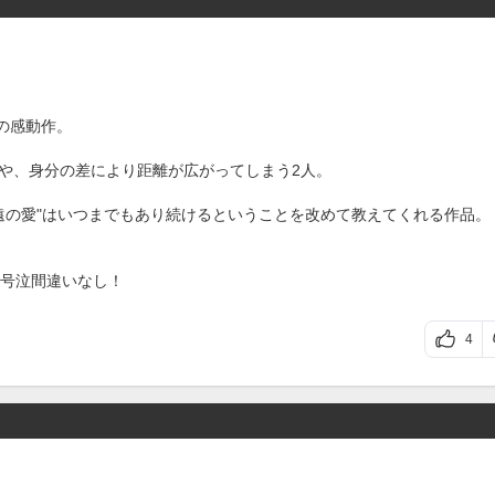
の感動作。‬
きや、身分の差により距離が広がってしまう2人。‬
遠の愛"はいつまでもあり続けるということを改めて教えてくれる作品。‬
号泣間違いなし！‬
4
。