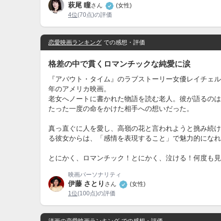
萩尾 瞳
さん
(女性)
4位
(70点)の評価
恋愛映画ランキング
での感想・評価
格差の中で貫くロマンチックな純愛に涙
『アバウト・タイム』のラブストーリー女優レイチェル
年のアメリカ映画。
老女へノートに書かれた物語を読む老人。彼が語るのは
たった一度の命をかけた相手への想いだった。
真っ直ぐに人を愛し、高嶺の花と言われようと挑み続け
る彼女からは、「感情を表現すること」で魅力的になれ
とにかく、ロマンチック！とにかく、泣ける！何度も見
映画パーソナリティ
伊藤 さとり
さん
(女性)
1位
(100点)の評価
洋画の恋愛映画ランキング
での感想・評価