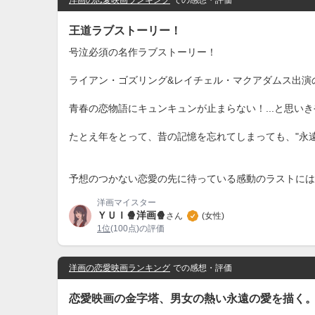
王道ラブストーリー！
‪号泣必須の名作ラブストーリー！‬
‪ライアン・ゴズリング&レイチェル・マクアダムス出演
‪青春の恋物語にキュンキュンが止まらない！...と思い
‪たとえ年をとって、昔の記憶を忘れてしまっても、"永
‪予想のつかない恋愛の先に待っている感動のラストには
洋画マイスター
ＹＵＩ🍿洋画🍿
さん
(女性)
1位
(100点)の評価
洋画の恋愛映画ランキング
での感想・評価
恋愛映画の金字塔、男女の熱い永遠の愛を描く