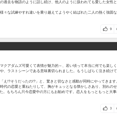
の過去を物語のように話し続け、他人のように扱われても愛した女性と
様々な試練やすれ違いを乗り越えてようやく結ばれた二人の熱く強固な
9
マクアダムズ可愛くて表情が魅力的～、若い頃って本当に何でも楽しく
や、ラストシーンである意味裏切られました。もうしばらく泣き続けて
「え!?そうだったの!?」と、驚きと切なさと感動が同時にやってきます
時代の恋愛と重ねたりして、胸がキュッとなる懐かしさあり、別れのせ
した。もちろん只今恋愛中の方にもお勧めです。恋人をもっともっと大事
3