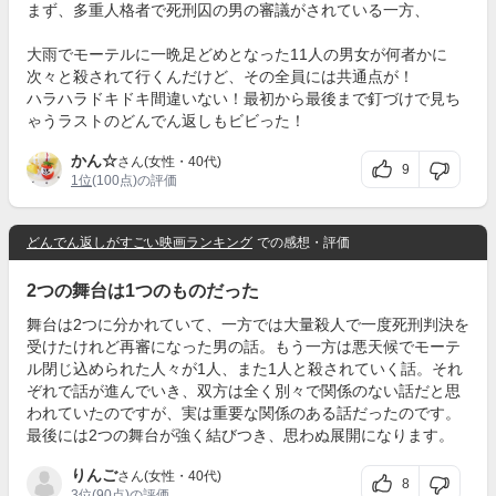
まず、多重人格者で死刑囚の男の審議がされている一方、
大雨でモーテルに一晩足どめとなった11人の男女が何者かに
次々と殺されて行くんだけど、その全員には共通点が！
ハラハラドキドキ間違いない！最初から最後まで釘づけで見ち
ゃうラストのどんでん返しもビビった！
かん☆
さん(女性・40代)
9
1位
(100点)の評価
どんでん返しがすごい映画ランキング
での感想・評価
2つの舞台は1つのものだった
舞台は2つに分かれていて、一方では大量殺人で一度死刑判決を
受けたけれど再審になった男の話。もう一方は悪天候でモーテ
ル閉じ込められた人々が1人、また1人と殺されていく話。それ
ぞれで話が進んでいき、双方は全く別々で関係のない話だと思
われていたのですが、実は重要な関係のある話だったのです。
最後には2つの舞台が強く結びつき、思わぬ展開になります。
りんご
さん(女性・40代)
8
3位
(90点)の評価