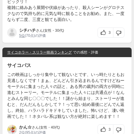
ビックリ！
複雑に絡みあう展開や伏線があったり、殺人シーンがグロテス
クなので気持ち的に元気な時に観ることをお勧め。また、一度
ならず二度、三度と観ても面白い。
シチハチ
さん(女性・30代)
3
5位
(70点)の評価
サイコホラー・スリラー映画ランキング
での感想・評価
サイコパス
この映画はしっかり集中して観ないとです、いっ時たりともお
見逃しなくです！まぁ、どんどん引き込まれるんですけどねー
モーテルに集まった人々の話と、ある男の裁判の両方が同時に
進むストーリー。モーテルに集まった人々には共通点が！なん
とみんな同じ〇〇〇でした！！謎から始まり、ストーリーが進
むと、だんだんもしかして？！って思い始め最後にどんでん返
し。終始、ハラハラドキドキしていました。怖いけど、凄い映
画でした！！ネタバレ系は観ない方が絶対に楽しめます！！
かん☆
さん(女性・40代)
3
2位
(95点)の評価