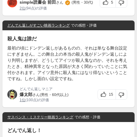
simple読書会 前田
5
さん
(男性・30代)
2位
(94点)の評価
どんでん返しがすごい映画ランキング
での感想・評価
殺人鬼は誰だ
最初の頃にドンデン返しがあるものの、それは単なる舞台設定
にすぎません。この舞台上の本当の殺人鬼がドンデン返しによ
り判明しますが、どうしてアイツが殺人鬼なのか。それを考え
たとき、精神異常となった原因が大きく関わっていたことに気
付かされます。アイツ意外に殺人鬼にはなり得ないということ
ですね。しかし面白い設定ですね。
どんでん返しマニア
爆太郎
15
さん(男性・60代以上)
1位
(100点)の評価
サスペンス・ミステリー映画ランキング
での感想・評価
どんでん返し！