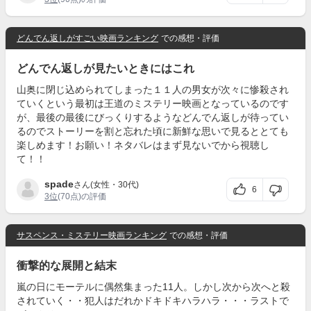
どんでん返しがすごい映画ランキング
での感想・評価
どんでん返しが見たいときにはこれ
山奥に閉じ込められてしまった１１人の男女が次々に惨殺され
ていくという最初は王道のミステリー映画となっているのです
が、最後の最後にびっくりするようなどんでん返しが待ってい
るのでストーリーを割と忘れた頃に新鮮な思いで見るととても
楽しめます！お願い！ネタバレはまず見ないでから視聴し
て！！
spade
さん(女性・30代)
6
3位
(70点)の評価
サスペンス・ミステリー映画ランキング
での感想・評価
衝撃的な展開と結末
嵐の日にモーテルに偶然集まった11人。しかし次から次へと殺
されていく・・犯人はだれかドキドキハラハラ・・・ラストで