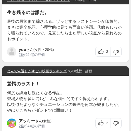
生き残るのは誰だ。
最後の最後まで騙される。ゾッとするラストシーンが印象的。
まさに完全犯罪。心理学的に見ても面白い映画。伏線もしっか
り張られているので、見直したらまた新しい視点から見れるの
もポイント。
yuu
さん(女性・20代)
3
2位
(95点)の評価
どんでん返しがすごい映画ランキング
での感想・評価
驚愕のラスト！
何度も繰返し観たくなる作品。
登場人物が多い⁉️けど、みな個性的ですぐ憶えられます。
以後似たようなシチュエーションの映画を何本か観ましたが、
やはりこちらがダントツに面白い！
アッキー
さん(女性)
2
2位
(94点)の評価