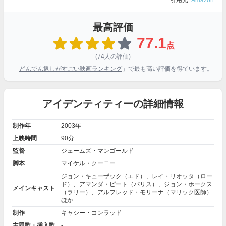
引用元:
Amazon
最高評価
77.1
点
(74人の評価)
「
どんでん返しがすごい映画ランキング
」で最も高い評価を得ています。
アイデンティティーの詳細情報
制作年
2003年
上映時間
90分
監督
ジェームズ・マンゴールド
脚本
マイケル・クーニー
ジョン・キューザック（エド）、レイ・リオッタ（ロー
ド）、アマンダ・ピート（パリス）、ジョン・ホークス
メインキャスト
（ラリー）、アルフレッド・モリーナ（マリック医師）
ほか
制作
キャシー・コンラッド
主題歌・挿入歌
-