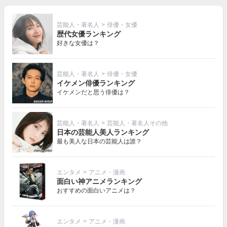
芸能人・著名人
>
俳優・女優
歴代女優ランキング
好きな女優は？
芸能人・著名人
>
俳優・女優
イケメン俳優ランキング
イケメンだと思う俳優は？
芸能人・著名人
>
芸能人・著名人その他
日本の芸能人美人ランキング
最も美人な日本の芸能人は誰？
エンタメ
>
アニメ・漫画
面白い神アニメランキング
おすすめの面白いアニメは？
エンタメ
>
アニメ・漫画