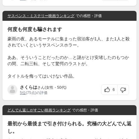
サスペンス・ミステリー映画ランキング
での感想・評価
何度も何度も騙されます
豪雨の夜、あるモーテルに集まった宿泊客が1人、また1人と殺
されていくというサスペンスホラー。
ああ、そういうことだったのか…と謎がとけ安堵したのもつか
の間、二転三転、そして驚愕のラストが。
タイトルを侮ってはいけない作品。
さくらは
さん(女性・50代)
6
5位
(75点)の評価
どんでん返しがすごい映画ランキング
での感想・評価
最初から最後まで引き付けられる。究極の大どんでん返
し。