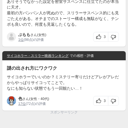
ありそうでなかった設定を密室サスペンスに仕立てたのが本当
に天才。
最初の方バンバン人が死ぬので、スリラーサスペンス的にも見
ごたえがある。オチまでのストーリー構成も無駄がなく、テン
ポも良いので、何度も見返したくなる。
ぶもも
さん(女性)
3
1位
(98点)の評価
サイコホラー・スリラー映画ランキング
での感想・評価
謎の出され方にワクワク
サイコホラーでいいのか？ミステリー寄りだけどアレがアレだ
からやっぱりサイコってことで。
なにも知らない状態でもう一回観たい…！
色
さん(女性・40代)
3
17位
(72点)の評価
スポンサーリンク