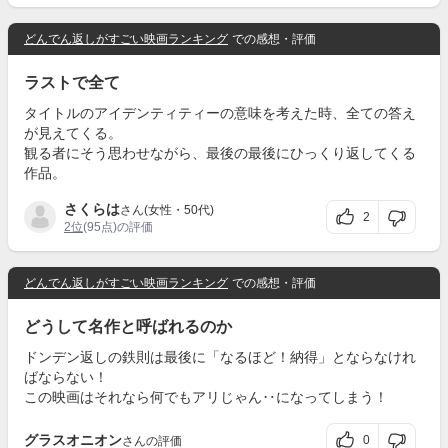
どんでん返しがすごい映画ランキング
での感想・評価
ラストで全て
タイトルのアイデンティティーの意味を考えた時、全ての答え
が見えてくる。
観る者にそう思わせながら、最後の最後にひっくり返してくる
作品。
さくらは
さん(女性・50代)
2
2位
(95点)の評価
どんでん返しがすごい映画ランキング
での感想・評価
どうして名作と呼ばれるのか
ドンデン返しの鉄則は最後に「なるほど！納得」とならなけれ
ばならない！
この映画はそれなら何でもアリじゃん‥になってしまう！
グラスオニオン
0
さんの評価