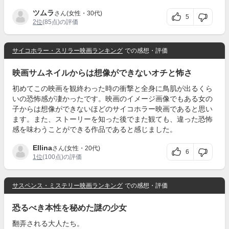
ツムラ
さん(女性・30代)
5
2位
(85点)の評価
サイコホラー・スリラー映画ランキング
での感想・評価
映画サムネイルからは想像ができないオチと怖さ
初めてこの映画を観終わった時の衝撃と全身に鳥肌が出るくら
いの恐怖感が凄かったです。映画のイメージ画像でもある女の
子からは想像ができないほどのサイコホラー映画であると思い
ます。また、ストーリーを知った後でまた観ても、違った恐怖
感を味わうことができる作品であると感じました。
Ellina
さん(女性・20代)
6
1位
(100点)の評価
サスペンス・ミステリー映画ランキング
での感想・評価
恐るべき本性を秘めた謎の少女
翻弄される大人たち。