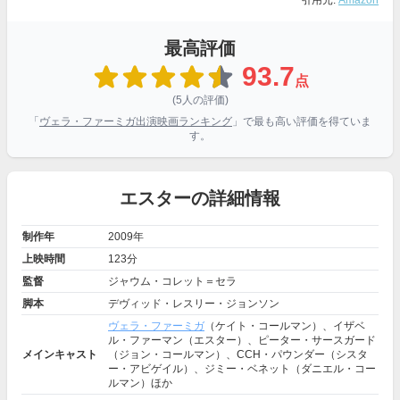
引用元:
Amazon
最高評価
93.7
点
(5人の評価)
「
ヴェラ・ファーミガ出演映画ランキング
」で最も高い評価を得ていま
す。
エスターの詳細情報
制作年
2009年
上映時間
123分
監督
ジャウム・コレット＝セラ
脚本
デヴィッド・レスリー・ジョンソン
ヴェラ・ファーミガ
（ケイト・コールマン）、イザベ
ル・ファーマン（エスター）、ピーター・サースガード
メインキャスト
（ジョン・コールマン）、CCH・パウンダー（シスタ
ー・アビゲイル）、ジミー・ベネット（ダニエル・コー
ルマン）ほか