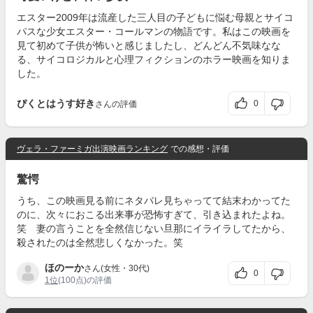
エスター2009年は流産した三人目の子どもに悩む母親とサイコ
パスな少女エスター・コールマンの物語です。私はこの映画を
見て初めて子供が怖いと感じましたし、どんどん不気味なな
る、サイコロジカルと心理フィクションのホラー映画を知りま
した。
ぴくとはうす好き
0
さんの評価
ヴェラ・ファーミガ出演映画ランキング
での感想・評価
驚愕
うち、この映画見る前にネタバレ見ちゃってて結末わかってた
のに、次々におこる出来事が恐怖すぎて、引き込まれたよね。
笑 妻の言うことを全然信じない旦那にイライラしてたから、
殺されたのは全然悲しくなかった。笑
ほのーか
さん(女性・30代)
0
1位
(100点)の評価