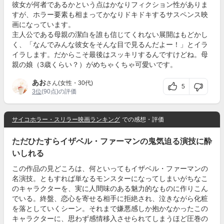
彼女が何者であるかという点はかなりフィクション性がありま
すが、ホラー要素も相まってかなりドキドキするサスペンス映
画になっています。
主人公である母親の潔白を誰も信じてくれない展開はもどかし
く、「なんでみんな彼女をそんな目で見るんだよー！」とイラ
イラします。だからこそ最後はスッキリするんですけどね。母
親の娘（3歳くらい？）がめちゃくちゃ可愛いです。
あお
さん(女性・30代)
5
3位
(90点)の評価
サイコホラー・スリラー映画ランキング
での感想・評価
ただひたすらイザベル・ファーマンの鬼気迫る演技に酔
いしれる
この作品の見どころは、何といってもイザベル・ファーマンの
名演技。ともすれば単なるモンスターになってしまいがちなこ
のキャラクターを、実に人間味のある魅力的なものに作りこん
でいる。終盤、恋心を寄せる相手に拒絶され、泣きながら化粧
を落としていくシーン。それまで嫌悪感しか抱かなかったこの
キャラクターに、思わず感情移入させられてしまうほど圧巻の