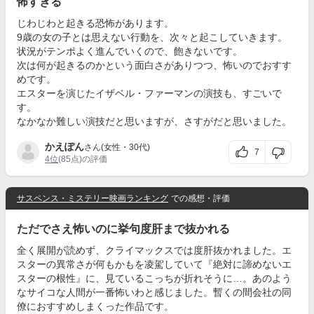
怖すぎる
じわじわと起きる恐怖があります。
9歳の女の子とは思えない行動を、次々と起こしていきます。
状況がテンポよく進んでいくので、飽きないです。
次は何が起きるのかという面白さがありつつ、怖いのでおすす
めです。
エスターを演じたイザベル・ファーマンの演技も、すごいで
す。
なかなか難しい演技だと思いますが、さすがだと思いました。
かえぽん
さん(女性・30代)
7
4位
(85点)の評価
サスペンス・ミステリー映画ランキング
での感想・評価
ただでさえ怖いのに挙句度肝まで抜かれる
全く展開が読めず、クライマックスでは度肝抜かれました。エ
スターの異常さが何もかもを凌駕していて『絶対に諦めないエ
スターの根性』に、見ているこっちが折れそうに…。あのよう
なサイコな人間が一番怖いわと感じました。暫くの間会社の同
僚におすすめしまくった作品です。