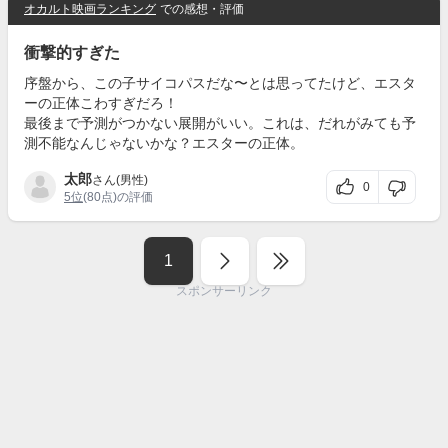
オカルト映画ランキング
での感想・評価
衝撃的すぎた
序盤から、この子サイコパスだな〜とは思ってたけど、エスタ
ーの正体こわすぎだろ！
最後まで予測がつかない展開がいい。これは、だれがみても予
測不能なんじゃないかな？エスターの正体。
太郎
さん(男性)
0
5位
(80点)の評価
1
スポンサーリンク