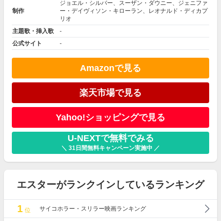
ジョエル・シルバー、スーザン・ダウニー、ジェニファ
制作
ー・デイヴィソン・キローラン、レオナルド・ディカプ
リオ
主題歌・挿入歌
-
公式サイト
-
Amazonで見る
楽天市場で見る
Yahoo!ショッピングで見る
U-NEXTで無料でみる
＼ 31日間無料キャンペーン実施中 ／
エスターがランクインしているランキング
1
サイコホラー・スリラー映画ランキング
位