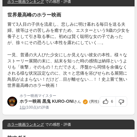
ホラー映画ランキング
での感想・評価
世界最高峰のホラー映画
嘗て3人目の子供を流産し、悲しみに明け暮れる毎日を送る夫
婦。彼等はその苦しみを癒すため、エスターという9歳の少女を
養子として引き取る事に。初めは賢く聡明な女の子であった
が、徐々にその恐ろしい本性を露わにしていく…。
一見、普通の大人びた少女にしか見えない彼女の本性。様々な
ストーリー展開の末に、結末を知った時の感情は納得というよ
りも「衝撃」そのもの！ただでさえ、序盤から同情を余儀なく
される様な状況設定なのに、次々と悲痛を浴びせられる展開に
鳥肌が止まらない！だけど…目が離せない…！！史上嘗て無い
世界最高峰のホラー映画！
ホラー映画マイスター
ホラー映画 黒鬼 KURO-ONI
6
さん
(男性)
1位
(100点)の評価
ホラー映画ランキング
での感想・評価