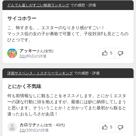
どんでん返しがすごい映画ランキング
での感想・評価
サイコホラー
こ、怖すぎる。。エスターのなりきり感がすごい！
マックス役の女の子が勇敢で可愛くて、子役対決⁉️も見どころの
ひとつです。
アッキー
さん(女性)
5
3位
(89点)の評価
洋画サスペンス・ミステリーランキング
での感想・評価
とにかく不気味
何も前情報なしに観ることをオススメします。とにかくエスタ
ーの謎な行動に頭を抱えますが、最後には妙に納得してしまう
と思います。そういうことか！と分かってまた最初から観ると
違ったおもしろさがあ流！
カロリナ
さん(女性・40代)
5
1位
(100点)の評価