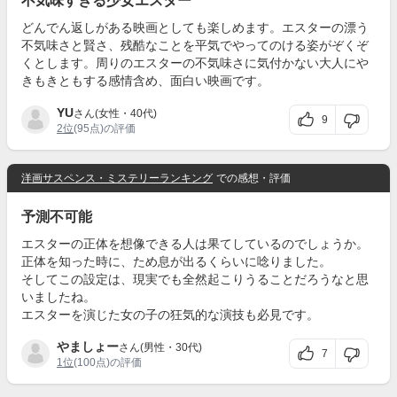
不気味すぎる少女エスター
どんでん返しがある映画としても楽しめます。エスターの漂う
不気味さと賢さ、残酷なことを平気でやってのける姿がぞくぞ
くとします。周りのエスターの不気味さに気付かない大人にや
きもきともする感情含め、面白い映画です。
YU
さん(女性・40代)
9
2位
(95点)の評価
洋画サスペンス・ミステリーランキング
での感想・評価
予測不可能
エスターの正体を想像できる人は果てしているのでしょうか。
正体を知った時に、ため息が出るくらいに唸りました。
そしてこの設定は、現実でも全然起こりうることだろうなと思
いましたね。
エスターを演じた女の子の狂気的な演技も必見です。
やましょー
さん(男性・30代)
7
1位
(100点)の評価