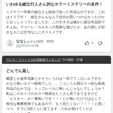
いわゆる綾辻行人さん的なホラーミステリーの名作！
ミステリー作家の綾辻さん経由で知った作品なのですが、これ
はイイです！ 綾辻さんもなんで自分が思いつかなかったのか
とおっしゃっていましたが、この大ネタは確かに綾辻作品的で
すよね。マコーレ・カルキンの危険な遊びとか、あの感じが好
きな人には文句なしにオススメです。
ななしぃ
さん(女性・30代)
3
2位
(95点)の評価
ヴェラ・ファーミガ出演映画ランキング
での感想・評価
どんでん返し
幽霊とか超常現象とかそういうのは一切でてこないんですが、
かなり怖いホラー映画でした…。こういう人間ホラー的な映画
作品のなかでは、トップレベルに怖いんじゃないでしょうか？
私はこのタイプのホラー映画をたくさん見てきてますけど、
「エスター」が一番怖いです！！！ただ怖いだけではなくて、
相当な胸糞映画でもあるので、もう見たくない！！！！と思い
つつ、すでに5回くらい見てます…だれか助けてくださ