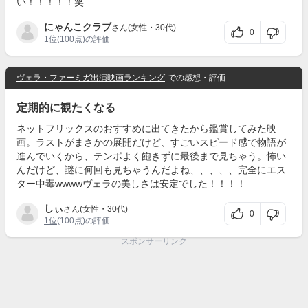
い！！！！！笑
にゃんこクラブ
さん(女性・30代)
0
1位
(100点)の評価
ヴェラ・ファーミガ出演映画ランキング
での感想・評価
定期的に観たくなる
ネットフリックスのおすすめに出てきたから鑑賞してみた映
画。ラストがまさかの展開だけど、すごいスピード感で物語が
進んでいくから、テンポよく飽きずに最後まで見ちゃう。怖い
んだけど、謎に何回も見ちゃうんだよね、、、、、完全にエス
ター中毒wwwwヴェラの美しさは安定でした！！！！
しぃ
さん(女性・30代)
0
1位
(100点)の評価
スポンサーリンク