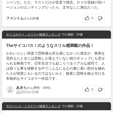
シーンだ。ただ、ラストだけが安直で残念。ＤＶＤ収録の別バ
ージョンのエンディングだったら、文句なしに満点だった。
ファントム
5
さんの評価
サイコホラー・スリラー映画ランキング
での感想・評価
Theサイコパス！のようなスリル感満載の作品！
かわいらしい容姿で恐怖感も何も感じなかった彼女が、映画を
見終えたときには恐怖しか覚えていない程のギャップにも見せ
られる映画です。日常生活でも起こりうるリアルな描写で、人
は様々な事を経験する中でこんなにも心の奥に黒い部分を秘め
た人が現実にもいるのではないかと、観客に恐怖を植え付ける
本格的なサイコホラー作品です。
あきら
さん(男性・30代)
5
2位
(95点)の評価
サスペンス・ミステリー映画ランキング
での感想・評価