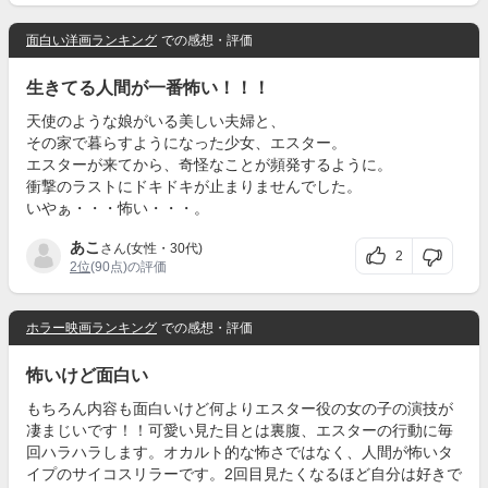
面白い洋画ランキング
での感想・評価
生きてる人間が一番怖い！！！
天使のような娘がいる美しい夫婦と、
その家で暮らすようになった少女、エスター。
エスターが来てから、奇怪なことが頻発するように。
衝撃のラストにドキドキが止まりませんでした。
いやぁ・・・怖い・・・。
あこ
さん(女性・30代)
2
2位
(90点)の評価
ホラー映画ランキング
での感想・評価
怖いけど面白い
もちろん内容も面白いけど何よりエスター役の女の子の演技が
凄まじいです！！可愛い見た目とは裏腹、エスターの行動に毎
回ハラハラします。オカルト的な怖さではなく、人間が怖いタ
イプのサイコスリラーです。2回目見たくなるほど自分は好きで