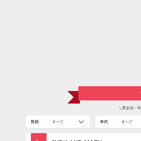
＼男女別・年
性別
すべて
年代
すべて