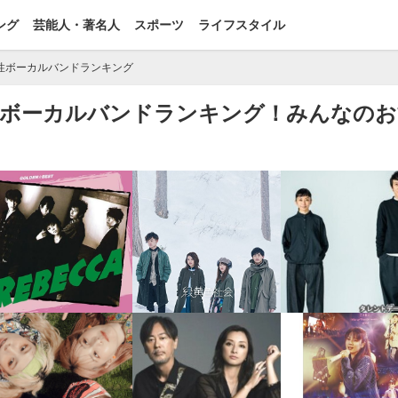
ング
芸能人・著名人
スポーツ
ライフスタイル
性ボーカルバンドランキング
女性ボーカルバンドランキング！みんなの