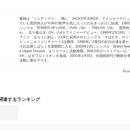
愛称は「ジュディマリ」。既に「JACKS'N'JOKER」でメジャーデビ
ていた恩田快人がYUKIの歌声を気に入ったのをきっかけに結成。199
シングル「POWER OF LOVE」YUKI（Vo）、TAKUYA（Gt）、恩田
a）、五十嵐公太（Dr）の4人でメジャーデビュー。1996年2月19日、
アニメ「るろうに剣心」のOPに起用されたシングル「そばかす」がミ
ヒットしオリコンチャート1位獲得。1998年に2度目の紅白出場を果た
それ以降しばらく充電期間に入る。2000年2月にシングル「Brand New
e Upper Ground」をリリースし活動再開。同年3月のベストアルバム「
SH」はダブルミリオンを達成。2001年1月9日、全国紙朝刊で解散を
活動に幕を下ろす。
もっ
関連するランキング