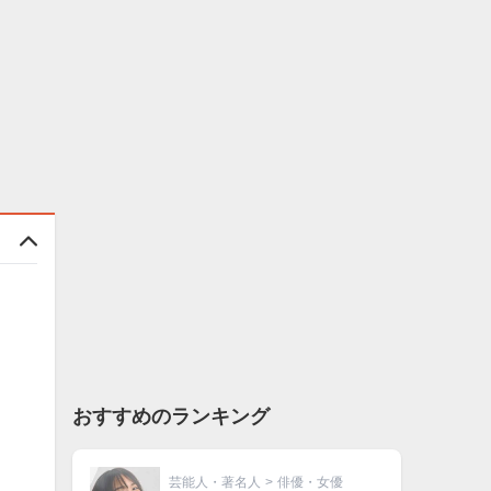
おすすめのランキング
芸能人・著名人
>
俳優・女優