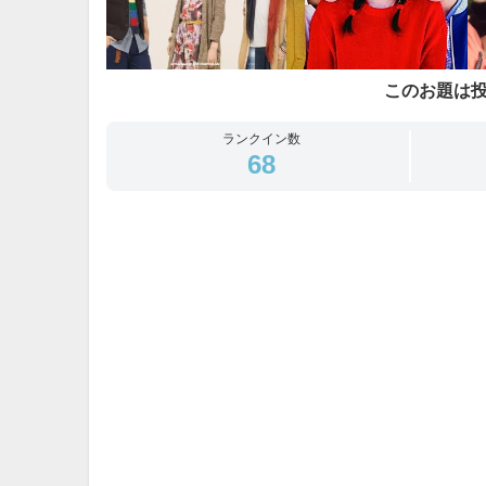
このお題は
ランクイン数
68