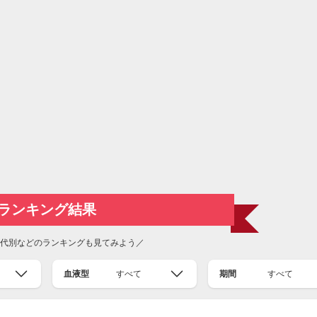
ランキング結果
代別などのランキングも見てみよう／
血液型
すべて
期間
すべて