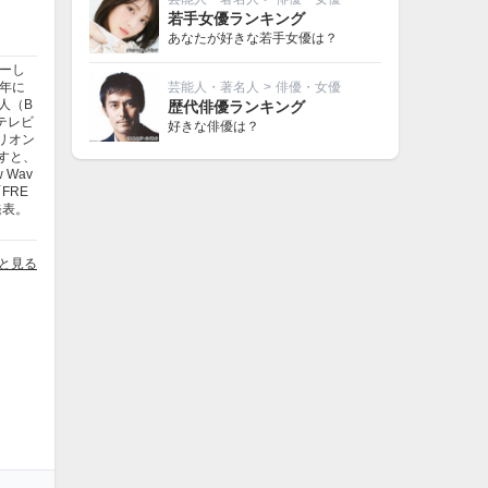
若手女優ランキング
あなたが好きな若手女優は？
ューし
3年に
芸能人・著名人
>
俳優・女優
快人（B
歴代俳優ランキング
テレビ
好きな俳優は？
リオン
すと、
 Wav
FRE
発表。
と見る