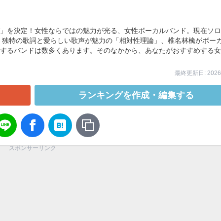
」を決定！女性ならではの魅力が光る、女性ボーカルバンド。現在ソロ
ARY」、独特の歌詞と愛らしい歌声が魅力の「相対性理論」、椎名林檎がボー
するバンドは数多くあります。そのなかから、あなたがおすすめする女
最終更新日: 2026/
ランキングを作成・編集する
スポンサーリンク