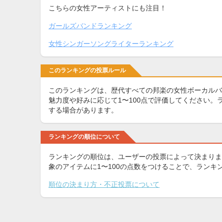
こちらの女性アーティストにも注目！
ガールズバンドランキング
女性シンガーソングライターランキング
このランキングの投票ルール
このランキングは、歴代すべての邦楽の女性ボーカルバ
魅力度や好みに応じて1〜100点で評価してください
する場合があります。
ランキングの順位について
ランキングの順位は、ユーザーの投票によって決まりま
象のアイテムに1〜100の点数をつけることで、ラン
順位の決まり方・不正投票について