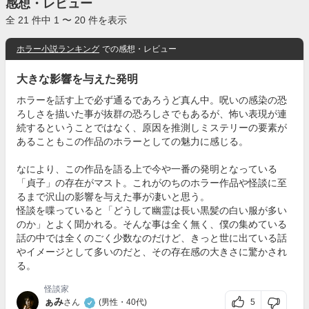
感想・レビュー
全 21 件中 1 〜 20 件を表示
ホラー小説ランキング
での感想・レビュー
大きな影響を与えた発明
ホラーを話す上で必ず通るであろうど真ん中。呪いの感染の恐
ろしさを描いた事が抜群の恐ろしさでもあるが、怖い表現が連
続するということではなく、原因を推測しミステリーの要素が
あることもこの作品のホラーとしての魅力に感じる。
なにより、この作品を語る上で今や一番の発明となっている
「貞子」の存在がマスト。これがのちのホラー作品や怪談に至
るまで沢山の影響を与えた事が凄いと思う。
怪談を喋っていると「どうして幽霊は長い黒髪の白い服が多い
のか」とよく聞かれる。そんな事は全く無く、僕の集めている
話の中では全くのごく少数なのだけど、きっと世に出ている話
やイメージとして多いのだと、その存在感の大きさに驚かされ
る。
怪談家
ぁみ
5
さん
(男性・40代)