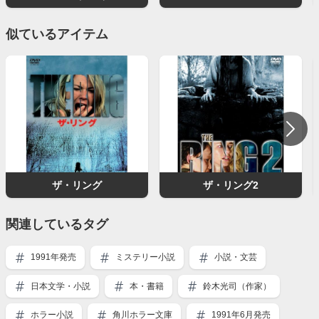
似ているアイテム
ザ・リング
ザ・リング2
関連しているタグ
1991年発売
ミステリー小説
小説・文芸
日本文学・小説
本・書籍
鈴木光司（作家）
ホラー小説
角川ホラー文庫
1991年6月発売