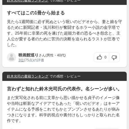
鈴木光司の書籍ランキング
での感想・レビュー
すべてはこの1冊から始まる
見たら1週間後に必ず死ぬという呪いのビデオから、妻と娘を守
るために新聞記者・浅川和行が奮闘するホラー小説の金字塔で
す。25年前に非業の死を遂げた超能力者の恐るべき怨念と、主
人公が愛する者のために苦渋の決断を迫られるラストが圧巻で
した。
映画館巡り
さん(男性・40代)
0
3位
(75点)の評価
鈴木光司の書籍ランキング
での感想・レビュー
言わずと知れた鈴木光司氏の代表作。名シーンが多い。
まだ実写化される前に文章から思い描かせる貞子のイメージ像
や当時は斬新なアイデアでもあった「呪いのビデオ」はキーア
イテムになる予感をこれでもかとプンプンさせるあたりが病み
つきになります。科学的視点や裏付けもしっかりと取られた名
作です。