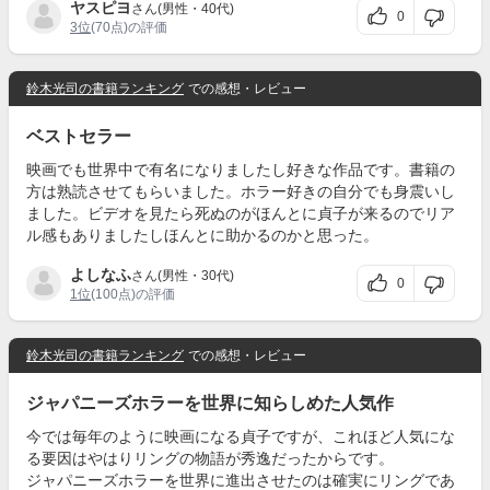
ヤスピヨ
さん(男性・40代)
0
3位
(70点)の評価
鈴木光司の書籍ランキング
での感想・レビュー
ベストセラー
映画でも世界中で有名になりましたし好きな作品です。書籍の
方は熟読させてもらいました。ホラー好きの自分でも身震いし
ました。ビデオを見たら死ぬのがほんとに貞子が来るのでリア
ル感もありましたしほんとに助かるのかと思った。
よしなふ
さん(男性・30代)
0
1位
(100点)の評価
鈴木光司の書籍ランキング
での感想・レビュー
ジャパニーズホラーを世界に知らしめた人気作
今では毎年のように映画になる貞子ですが、これほど人気にな
る要因はやはりリングの物語が秀逸だったからです。
ジャパニーズホラーを世界に進出させたのは確実にリングであ