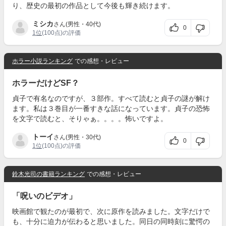
り、歴史の最初の作品として今後も輝き続けます。
ミシカ
さん(男性・40代)
0
1位
(100点)の評価
ホラー小説ランキング
での感想・レビュー
ホラーだけどSF？
貞子で有名なのですが、３部作。すべて読むと貞子の謎が解け
ます。私は３巻目が一番すきな話になっています。貞子の恐怖
を文字で読むと、そりゃぁ。。。。怖いですよ。
トーイ
さん(男性・30代)
0
1位
(100点)の評価
鈴木光司の書籍ランキング
での感想・レビュー
「呪いのビデオ」
映画館で観たのが最初で、次に原作を読みました。文字だけで
も、十分に迫力が伝わると思いました。同日の同時刻に驚愕の