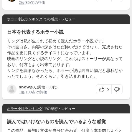
2位
(85点)の評価
ホラー小説ランキング
での感想・レビュー
日本を代表するホラー小説
リングは私が生まれて初めて読んだホラー小説です。
その面白さ、内容の深さはただ怖いだけではなく、完成された
作品を更に良くするテイストになっています。
映画のリングと小説のリング、これらはストーリーが異なって
おり、何方もよく出来ております。
リングを読まなかったら、ホラー小説は面白い物だと思わなか
ったでしょう。それくらい、引き込まれました。
snow
さん(男性・30代)
5
1位
(100点)の評価
ホラー小説ランキング
での感想・レビュー
読んではいけないものを読んでいるような感覚
この作品、最初は文体が自分に合わず、何度も本を閉じようと