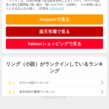
『リング』は、日本の作家である鈴木光司によるミステリ・ホラー小説。
見た者を1週間後に呪い殺す「呪いのビデオ」の恐怖と、その来歴に迫ろ
うとする主人公を描く。 (引用元:
Wikipedia
)
Amazonで見る
楽天市場で見る
Yahoo!ショッピングで見る
リング（小説）がランクインしているランキ
ング
1
ホラー小説ランキング
位
1
鈴木光司の書籍ランキング
位
スポンサーリンク