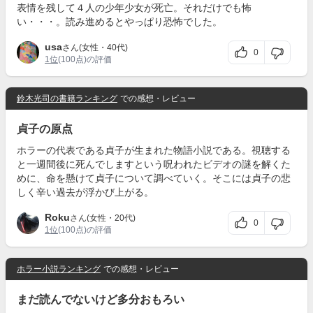
表情を残して４人の少年少女が死亡。それだけでも怖
い・・・。読み進めるとやっぱり恐怖でした。
usa
さん(女性・40代)
0
1位
(100点)の評価
鈴木光司の書籍ランキング
での感想・レビュー
貞子の原点
ホラーの代表である貞子が生まれた物語小説である。視聴する
と一週間後に死んでしますという呪われたビデオの謎を解くた
めに、命を懸けて貞子について調べていく。そこには貞子の悲
しく辛い過去が浮かび上がる。
Roku
さん(女性・20代)
0
1位
(100点)の評価
ホラー小説ランキング
での感想・レビュー
まだ読んでないけど多分おもろい