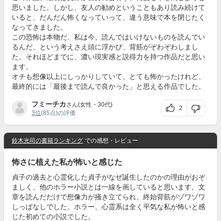
思いました。しかし、友人の勧めということもあり読み続けて
いると、だんだん怖くなっていって、違う意味で本を閉じたく
なってきました。
この恐怖は本物だ、私は今、読んではいけないものを読んでい
るんだ、という考えさえ頭に浮かび、背筋がぞわぞわしまし
た。それほどまでに、濃い現実感と説得力を持つ作品だと思い
ます。
オチも想像以上にしっかりしていて、とても怖かったけれど、
最終的には「最後まで読んで良かった」と思える作品でした。
フミーチカ
さん(女性・30代)
2
3位
(85点)の評価
鈴木光司の書籍ランキング
での感想・レビュー
怖さに植えた私が怖いと感じた
貞子の過去と心霊化した貞子がなぜ誕生したのかの理由がおぞ
ましく、他のホラー小説とは一線を画していると思います。文
章を読んだだけで想像力が掻き立てられ、終始背筋がゾワゾワ
しっぱなしでした。ホラー、心霊系は全く平気な私が怖いと感
じた初めての小説でした。