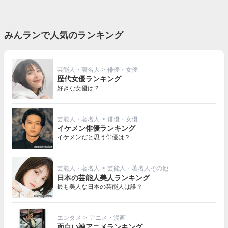
みんランで人気のランキング
芸能人・著名人
>
俳優・女優
歴代女優ランキング
好きな女優は？
芸能人・著名人
>
俳優・女優
イケメン俳優ランキング
イケメンだと思う俳優は？
芸能人・著名人
>
芸能人・著名人その他
日本の芸能人美人ランキング
最も美人な日本の芸能人は誰？
エンタメ
>
アニメ・漫画
面白い神アニメランキング