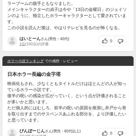
ラーブームの旗手ともなりました。
メインキャラクターの貞子は今や「13日の金曜日」のジェイソ
ンのように、独立したホラーキャラクターとして愛されていま
す。
この小説を読んだ後は、やはりテレビを見るのが怖くなる。
はいとーん
さん(男性・40代)
0
1位
(100点)の評価
ホラー小説ランキング
での感想・レビュー
日本ホラー長編の金字塔
映画化もされ、少なくともタイトルだけはほとんどの人が知っ
ているホラー小説です。
後半の呪いの感染が広がっていく、という点が評価されること
が多いかと思います。
ただ個人的にはむしろ、前半の呪いの原因を推測し井戸から骨
を取り出すまでのサスペンスあふれる部分を、より評価したい
と思っています。
びんぼーじん
さん(男性・60代以上)
0