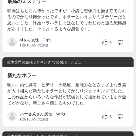
最高のミステリー
映画はもちろん怖かったですが、小説も想像力を掻き立てられ
るのでかなり怖かったです。ホラーというよりミステリーだと
思いました。終始ハラハラしっぱなしでじわじわと迫る恐怖感
がありました。ぞっとするような感覚です。
ai
さん(女性・30代)
0
1位
(100点)の評価
鈴木光司の書籍ランキング
での感想・レビュー
新たなホラー
呪い、両性具有、ビデオ、天然痘、超能力などさまざまな要素
が入り組んだ新たなホラーとしてかなりショッキングでした。
この作品からいろいろな作品が続編として描かれていますが全
てがかなり、新しさを感じるものでした。
いーさん
さん(男性・50代)
0
1位
(100点)の評価