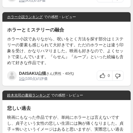
2位
(95点)の評価
ホラー小説ランキング
での感想・レビュー
ホラーとミステリーの融合
ホラー小説でありながら、呪いをとく方法を探す部分はミステ
リーの要素も感じられて大好きです。ただのホラーとは違う印
象を受け、かなりハマりました。映画も好きなので、よくセッ
トで楽しんでいます。『らせん』『ループ』といった続編も含
めて好きな作品です。
DAISAKU山猫
さん(男性・40代)
0
1位
(100点)の評価
鈴木光司の書籍ランキング
での感想・レビュー
悲しい過去
映画にもなった作品ですが、単純にホラーとは言えないです
し、貞子という女性の悲しい生涯には胸が痛くなりました。貞
子＝怖いというイメージはあると思いますが、実際悲しい過去