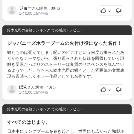
ジョー
さん(男性・30代)
0
1位
(100点)の評価
鈴木光司の書籍ランキング
での感想・レビュー
ジャパニーズホラーブームの火付け役になった名作！
観たものは死んでしまう呪いのビデオという何度も擦られたあ
りがちなテーマながら、張り巡らされた伏線を回収していく謎
解き要素たっぷりのストーリーは良質のサスペンスを読んでい
るようでした。もちろん鈴木光司の鬱々とした雰囲気の文章表
現も素晴らしくホラー作品としても名作です。
ぽん
さん(男性・40代)
0
1位
(100点)の評価
鈴木光司の書籍ランキング
での感想・レビュー
すべてのはじまり。
日本中にリングブームを巻き起こし、世界にも広がった和製ホ