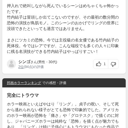
押入れで絶叫しながら死んでいるシーンはめちゃくちゃ怖かっ
たです。
竹内結子は冒頭しか出てこないのですが、その最初の数分間の
恐怖の演技が鳥肌モノ。このシーンのおかげでリングの世界に
没頭できたといっても過言ではありません。
まさにツカミの恐怖。今では主役級の名女優である竹内結子の
死体役。今ではレアですが、こんな端役でも多くの人々に印象
に残る名演技ができる竹内結子はやっぱりすごい！
シンゴ
さん(男性・30代)
1
2位
(94点)の評価
邦画ホラーランキング
での感想・評価
完全にトラウマ
ホラー映画といえばやはり「リング」。貞子の呪い、そして死
から逃れられない様子がとても恐怖で印象的でした。アメリカ
のホラー映画が恐怖を「痛さ」や「グロテスク」で描くのに対
し、ジャパニーズホラーは純粋な「恐怖」を描く点が魅力でも
あり、「リング」は特に子供心にもトラウマにもなった作品で