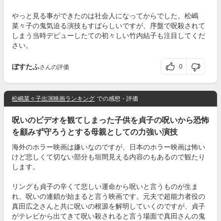
やっと見る事ができたのは社会人になってからでした。松嶋
菜々子の鬼気迫る演技もすばらしいですが、序盤で呪殺されて
しまう当時デビューしたての初々しい竹内結子も注目してくだ
さい。
ぼすたふ
0
さんの評価
松嶋菜々子出演映画ランキング
での感想・評価
呪いのビデオを観てしまった子供を貞子の呪いから恐怖
を顧みず守ろうとする母親としての力強い演技
海外のホラー映画は嫌いなのですが、日本のホラー映画は怖い
けど悲しくて切ない部分も垣間見える内容のもあるので観たり
します。
リングも貞子の辛くて悲しい運命から呪いと言うものが生ま
れ、呪いの連鎖が始まると言う映画です。元夫で超能力者役の
真田広之さんと共に呪いの根源を解明していくのですが、貞子
がテレビから出てきて呪い殺されると言う場面で真田さんの鬼