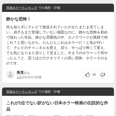
邦画ホラーランキング
での感想・評価
静かな恐怖！
何も知らずにテレビで放送されていたのをたまたま見てしま
い、貞子もまだ登場していない場面なのに、静かな恐怖を初め
て味わった作品。静かな雰囲気の中、カメラワークが異様で何
これ？と思いながら、だんだんこれはホラーだ！と気が付い
て、テレビのチャンネルを変え、戻り、やっぱり怖くて変え、
でも気になりまた戻りして見ました。今までのホラーって何や
ったん？と、思うほどのクオリティの高い恐怖、ホラーそのも
のです。
美芙
さん
16
1位
(100点)の評価
邦画ホラーランキング
での感想・評価
これが1位でない訳がない日本ホラー映画の伝説的な作
品