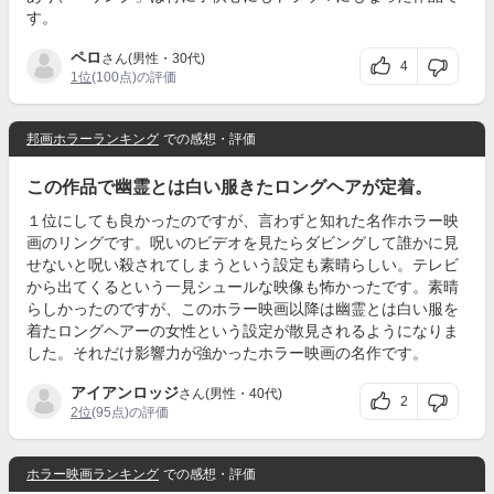
す。
ペロ
さん(男性・30代)
4
1位
(100点)の評価
邦画ホラーランキング
での感想・評価
この作品で幽霊とは白い服きたロングヘアが定着。
１位にしても良かったのですが、言わずと知れた名作ホラー映
画のリングです。呪いのビデオを見たらダビングして誰かに見
せないと呪い殺されてしまうという設定も素晴らしい。テレビ
から出てくるという一見シュールな映像も怖かったです。素晴
らしかったのですが、このホラー映画以降は幽霊とは白い服を
着たロングヘアーの女性という設定が散見されるようになりま
した。それだけ影響力が強かったホラー映画の名作です。
アイアンロッジ
さん(男性・40代)
2
2位
(95点)の評価
ホラー映画ランキング
での感想・評価