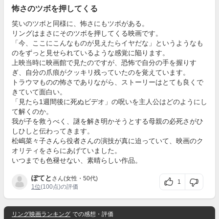
怖さのツボを押してくる
笑いのツボと同様に、怖さにもツボがある。
リングはまさにそのツボを押してくる映画です。
「今、ここにこんなものが見えたらイヤだな」というようなも
のをずっと見せられているような感覚に陥ります。
上映当時に映画館で見たのですが、恐怖で自分の手を握りす
ぎ、自分の爪痕がクッキリ残っていたのを覚えています。
トラウマものの怖さでありながら、ストーリーはとても良くで
きていて面白い。
「見たら1週間後に死ぬビデオ」の呪いを主人公はどのようにし
て解くのか。
我が子を救うべく、謎を解き明かそうとする母親の必死さがひ
しひしと伝わってきます。
松嶋菜々子さんら役者さんの演技が真に迫っていて、映画のク
オリティをさらにあげていました。
いつまでも色褪せない、素晴らしい作品。
ぽてと
さん(女性・50代)
1
1位
(100点)の評価
リング映画ランキング
での感想・評価