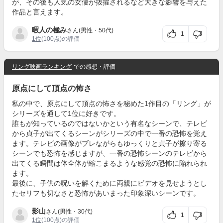
が、その後も人気の女優が抜擢されるなど大きな影響を与えた
作品と言えます。
暇人の極み
さん(男性・50代)
1
1位
(100点)の評価
リング映画ランキング
での感想・評価
原点にして頂点の怖さ
私の中で、原点にして頂点の怖さを秘めた1作目の「リング」が
シリーズを通して1位に好きです。
誰もが知っているのではないかという有名なシーンで、テレビ
から貞子が出てくるシーンがシリーズの中で一番の恐怖を覚え
ます。テレビの画像がブレながらもゆっくりと貞子が擦り寄る
シーンでも恐怖を感じますが、一番の恐怖シーンのテレビから
出てくる瞬間は体全体が縮こまるような感覚の恐怖に陥れられ
ます。
最後に、子供の呪いを解くために両親にビデオを見せようとし
たセリフも切なさと恐怖があいまった印象深いシーンです。
影山
さん(男性・30代)
1
1位
(100点)の評価