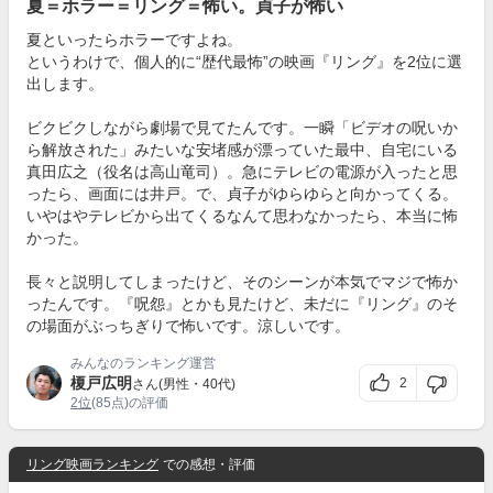
夏＝ホラー＝リング＝怖い。貞子が怖い
夏といったらホラーですよね。
というわけで、個人的に“歴代最怖”の映画『リング』を2位に選
出します。
ビクビクしながら劇場で見てたんです。一瞬「ビデオの呪いか
ら解放された」みたいな安堵感が漂っていた最中、自宅にいる
真田広之（役名は高山竜司）。急にテレビの電源が入ったと思
ったら、画面には井戸。で、貞子がゆらゆらと向かってくる。
いやはやテレビから出てくるなんて思わなかったら、本当に怖
かった。
長々と説明してしまったけど、そのシーンが本気でマジで怖か
ったんです。『呪怨』とかも見たけど、未だに『リング』のそ
の場面がぶっちぎりで怖いです。涼しいです。
みんなのランキング運営
榎戸広明
2
さん(男性・40代)
2位
(85点)の評価
リング映画ランキング
での感想・評価