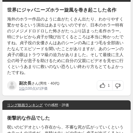
世界にジャパニーズホラー旋風を巻き起こした名作
海外のホラー作品のように血がたくさん出たり、わかりやすく
驚かせるという演出はあまりないのですが、日本のホラー特有
のジメジメドロドロした怖さがたっぷり詰まった名作ホラー。
特にテレビから貞子が飛び出てくるところは本当に怖かったで
すね。貞子役の女優さんはあのシーンの為にまつ毛を全部抜い
たなんてエピソードを聞いたことがありますが、あのシーンの
貞子の眼はトラウマ級の迫力がありました。そして最後に主人
公の玲子が息子を助けるために自分の父親にビデオを見せに行
くというあまりに救いのない恐ろしい終わり方もとてもよかっ
たですね。
副次長
さん(男性・40代)
1
1位
(100点)の評価
リング映画ランキング
での感想・評価
衝撃的な作品でした
呪いのビデオという存在から、不審な死が広がっていくという
ホラーものですが、当時はテレビの中から貞子が出てくるとい