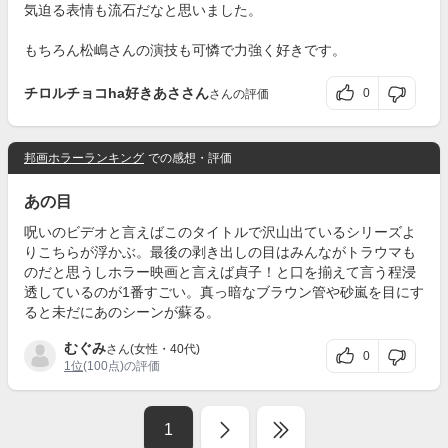
気迫る表情も流石だなと思いました。
もちろん松嶋さんの演技も可憐で力強く好きです。
チロルチョコha好きあささん
0
さんの評価
邦画ホラーランキング
での感想・評価
あの目
呪いのビデオと言えばこのタイトルで沢山出ているシリーズよ
りこちらが浮かぶ。最後の剥き出しの目はみんながトラウマも
のだと思うしホラー映画と言えば貞子！と口を揃えて言う程浸
透しているのが1番すごい。真っ暗なブラウン管や砂嵐を目にす
ると未だにあのシーンが蘇る。
むぐみ
さん(女性・40代)
0
1位
(100点)の評価
1