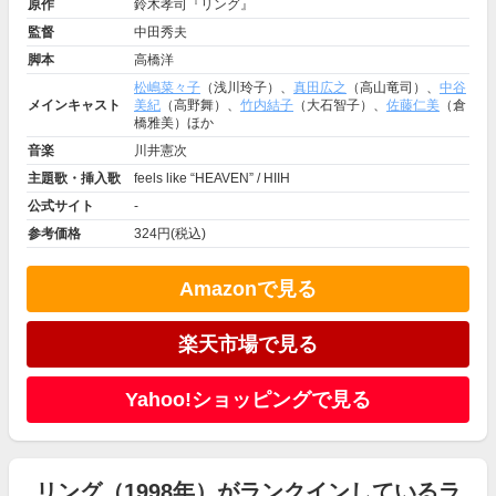
原作
鈴木孝司『リング』
監督
中田秀夫
脚本
高橋洋
松嶋菜々子
（浅川玲子）、
真田広之
（高山竜司）、
中谷
メインキャスト
美紀
（高野舞）、
竹内結子
（大石智子）、
佐藤仁美
（倉
橋雅美）ほか
音楽
川井憲次
主題歌・挿入歌
feels like “HEAVEN” / HIIH
公式サイト
-
参考価格
324円(税込)
Amazonで見る
楽天市場で見る
Yahoo!ショッピングで見る
リング（1998年）がランクインしているラ