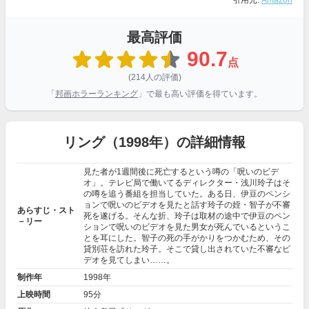
引用元:
Amazon
最高評価
90.7
点
(214人の評価)
「
邦画ホラーランキング
」で最も高い評価を得ています。
リング（1998年）の詳細情報
見た者が1週間後に死亡するという噂の「呪いのビデ
オ」。テレビ局で働いてるディレクター・浅川玲子はそ
の噂を追う番組を担当していた。ある日、伊豆のペンシ
ョンで呪いのビデオを見たと話す玲子の姪・智子が不審
あらすじ・スト
死を遂げる。そんな折、玲子は取材の途中で伊豆のペン
－リー
ションで呪いのビデオを見た男女が死んでいるというこ
とを耳にした。智子の死の手がかりをつかむため、その
貸別荘を訪れた玲子。そこで貸し出されていた不審なビ
デオを見てしまい……。
制作年
1998年
上映時間
95分