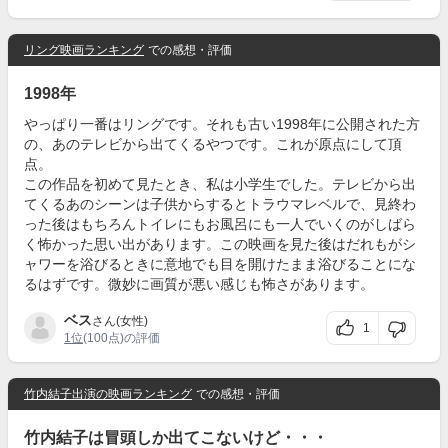
リング映画ランキング
での感想・評価
1998年
やっぱり一番はリングです。それも古い1998年に公開された方
の、あのテレビから出てくるやつです。これが原点にして頂
点。
この作品を初めて見たとき、私は小学生でした。テレビから出
てくるあのシーンは子供からするとトラウマレベルで、見終わ
った後はもちろんトイレにもお風呂にも一人でいくのがしばら
く怖かった思い出があります。この映画を見た後はだれもがシ
ャワーを浴びるときに意地でも目を開けたまま浴びることにな
るはずです。微妙に画質が悪い感じも怖さがあります。
ベス
さん(女性)
1
1位
(100点)の評価
竹内結子出演の映画ランキング
での感想・評価
竹内結子は冒頭しか出てこないけど・・・