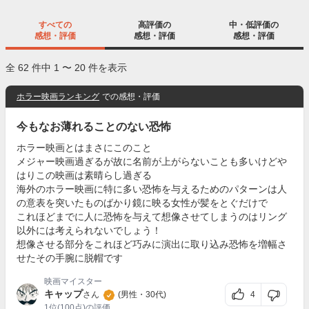
すべての
高評価の
中・低評価の
感想・評価
感想・評価
感想・評価
全 62 件中 1 〜 20 件を表示
ホラー映画ランキング
での感想・評価
今もなお薄れることのない恐怖
ホラー映画とはまさにこのこと
メジャー映画過ぎるが故に名前が上がらないことも多いけどや
はりこの映画は素晴らし過ぎる
海外のホラー映画に特に多い恐怖を与えるためのパターンは人
の意表を突いたものばかり鏡に映る女性が髪をとぐだけで
これほどまでに人に恐怖を与えて想像させてしまうのはリング
以外には考えられないでしょう！
想像させる部分をこれほど巧みに演出に取り込み恐怖を増幅さ
せたその手腕に脱帽です
映画マイスター
キャップ
4
さん
(男性・30代)
1位
(100点)の評価