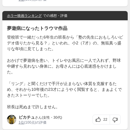
ホラー映画ランキング
での感想・評価
夢遊病になったトラウマ作品
登校班で一緒だった6年生の班長から「塾の先生におもしろいビ
デオ借りたから見る？」といわれ、小2（7才）の、無垢真っ盛
りな年頃に見てしまった。
おかげで夢遊病を患い、トイレやお風呂に一人で入れず、野球
中継すら見れない身体に。お母さんには心底迷惑をかけまし
た。
「リング」と聞くだけで手汗が止まらない体質を克服するた
め、それから10年後の23才にようやく閲覧すると、まぁよくで
きたストーリーでした。
班長は死ぬまで許しません。
ピカチュ
さん(女性・30代)
22
1位
(100点)の評価