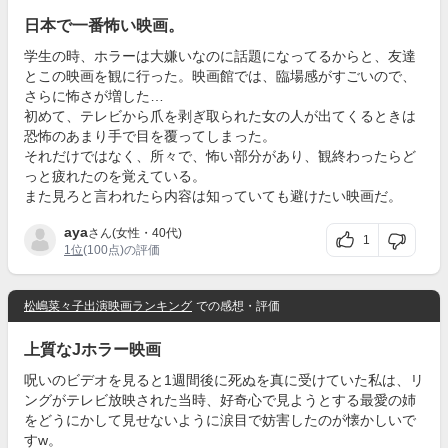
日本で一番怖い映画。
学生の時、ホラーは大嫌いなのに話題になってるからと、友達
とこの映画を観に行った。映画館では、臨場感がすごいので、
さらに怖さが増した…
初めて、テレビから爪を剥ぎ取られた女の人が出てくるときは
恐怖のあまり手で目を覆ってしまった。
それだけではなく、所々で、怖い部分があり、観終わったらど
っと疲れたのを覚えている。
また見ろと言われたら内容は知っていても避けたい映画だ。
aya
さん(女性・40代)
1
1位
(100点)の評価
松嶋菜々子出演映画ランキング
での感想・評価
上質なJホラー映画
呪いのビデオを見ると1週間後に死ぬを真に受けていた私は、リ
ングがテレビ放映された当時、好奇心で見ようとする最愛の姉
をどうにかして見せないように涙目で妨害したのが懐かしいで
すw。