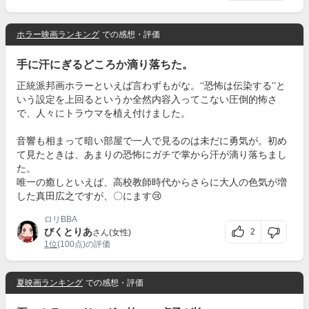
ホラー映画ランキング
での感想・評価
手に汗にぎるどころか滴り落ちた。
正統派邦画ホラーといえば言わずもがな。‘‘恐怖は伝染する’’と
いう設定を上回るというか全然内容入ってこない圧倒的怖さ
で、人々にトラウマを植え付けました。
音響も相まって暗い部屋で一人で見るのは未だに勇気が。初め
て見たときは、あまりの恐怖にガチで掌から汗が滴り落ちまし
た。
唯一の癒しといえば、高校教師時代からさらに大人の色気が増
した真田広之ですが、〇にます😢
ロリBBA
びくとりあ
2
さん(女性)
1位
(100点)の評価
夏映画ランキング
での感想・評価