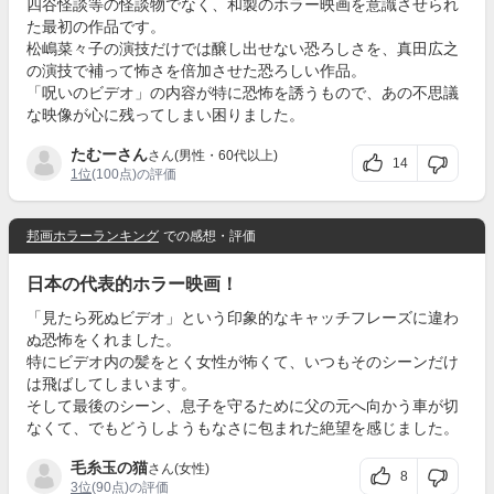
四谷怪談等の怪談物でなく、和製のホラー映画を意識させられ
た最初の作品です。
松嶋菜々子の演技だけでは醸し出せない恐ろしさを、真田広之
の演技で補って怖さを倍加させた恐ろしい作品。
「呪いのビデオ」の内容が特に恐怖を誘うもので、あの不思議
な映像が心に残ってしまい困りました。
たむーさん
さん(男性・60代以上)
14
1位
(100点)の評価
邦画ホラーランキング
での感想・評価
日本の代表的ホラー映画！
「見たら死ぬビデオ」という印象的なキャッチフレーズに違わ
ぬ恐怖をくれました。
特にビデオ内の髪をとく女性が怖くて、いつもそのシーンだけ
は飛ばしてしまいます。
そして最後のシーン、息子を守るために父の元へ向かう車が切
なくて、でもどうしようもなさに包まれた絶望を感じました。
毛糸玉の猫
さん(女性)
8
3位
(90点)の評価