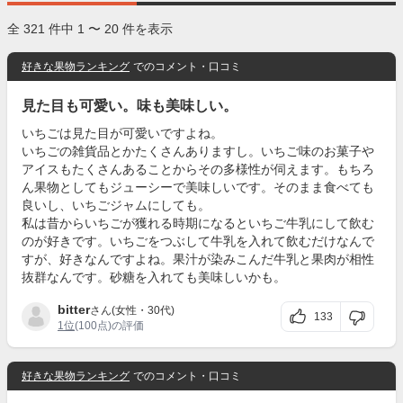
全 321 件中 1 〜 20 件を表示
好きな果物ランキング
でのコメント・口コミ
見た目も可愛い。味も美味しい。
いちごは見た目が可愛いですよね。
いちごの雑貨品とかたくさんありますし。いちご味のお菓子や
アイスもたくさんあることからその多様性が伺えます。もちろ
ん果物としてもジューシーで美味しいです。そのまま食べても
良いし、いちごジャムにしても。
私は昔からいちごが獲れる時期になるといちご牛乳にして飲む
のが好きです。いちごをつぶして牛乳を入れて飲むだけなんで
すが、好きなんですよね。果汁が染みこんだ牛乳と果肉が相性
抜群なんです。砂糖を入れても美味しいかも。
bitter
さん(女性・30代)
133
1位
(100点)の評価
好きな果物ランキング
でのコメント・口コミ