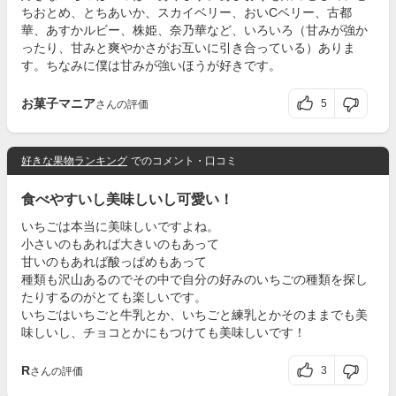
ちおとめ、とちあいか、スカイベリー、おいCベリー、古都
華、あすかルビー、株姫、奈乃華など、いろいろ（甘みが強か
ったり、甘みと爽やかさがお互いに引き合っている）ありま
す。ちなみに僕は甘みが強いほうが好きです。
お菓子マニア
5
さんの評価
好きな果物ランキング
でのコメント・口コミ
食べやすいし美味しいし可愛い！
いちごは本当に美味しいですよね。
小さいのもあれば大きいのもあって
甘いのもあれば酸っぱめもあって
種類も沢山あるのでその中で自分の好みのいちごの種類を探し
たりするのがとても楽しいです。
いちごはいちごと牛乳とか、いちごと練乳とかそのままでも美
味しいし、チョコとかにもつけても美味しいです！
R
3
さんの評価