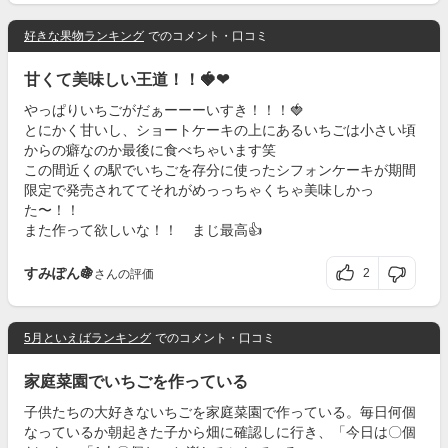
好きな果物ランキング
でのコメント・口コミ
甘くて美味しい王道！！🍓❤
やっぱりいちごがだぁーーーいすき！！！🍓
とにかく甘いし、ショートケーキの上にあるいちごは小さい頃
からの癖なのか最後に食べちゃいます笑
この間近くの駅でいちごを存分に使ったシフォンケーキが期間
限定で発売されててそれがめっっちゃくちゃ美味しかっ
た〜！！
また作って欲しいな！！ まじ最高👍️
すみぽん🍇
2
さんの評価
5月といえばランキング
でのコメント・口コミ
家庭菜園でいちごを作っている
子供たちの大好きないちごを家庭菜園で作っている。毎日何個
なっているか朝起きた子から畑に確認しに行き、「今日は〇個