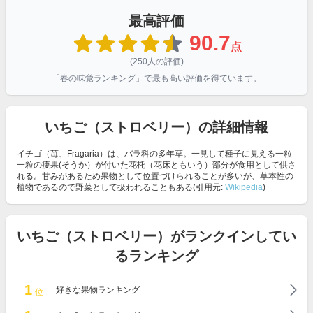
最高評価
90.7
点
(250人の評価)
「
春の味覚ランキング
」で最も高い評価を得ています。
いちご（ストロベリー）の詳細情報
イチゴ（苺、Fragaria）は、バラ科の多年草。一見して種子に見える一粒
一粒の痩果(そうか）が付いた花托（花床ともいう）部分が食用として供さ
れる。甘みがあるため果物として位置づけられることが多いが、草本性の
植物であるので野菜として扱われることもある(引用元:
Wikipedia
)
いちご（ストロベリー）がランクインしてい
るランキング
1
好きな果物ランキング
位