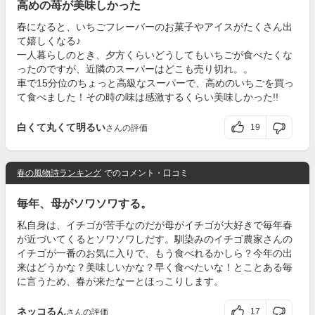
高めの苺が美味しかった
春になると、いちごフレーバーのお菓子やアイスがたくさん出
て嬉しくなる♪
一人暮らしのとき、夕方くらいどうしてもいちごが食べたくな
ったのですが、近隣のスーパーはどこも売り切れ。。
車で15分位のちょっと高級なスーパーで、高めのいちごを買っ
て食べました！その時の味は感激するくらい美味しかった!!
白くて丸くて明るい
19
さんの評価
春の風物詩ランキング
でのコメント・口コミ
毎年、母がソワソワする。
私自身は、イチゴが苦手なのだが母がイチゴが大好きで毎年春
が近づいてくるとソワソワしだす。馴染みのイチゴ農家さんの
イチゴが一番のお気に入りで、もう食べれるかしら？今年の出
来はどうかな？美味しいかな？早く食べたいな！とことある毎
に言うため、春が来たなーとほっこりします。
ネッコるん
17
さんの評価