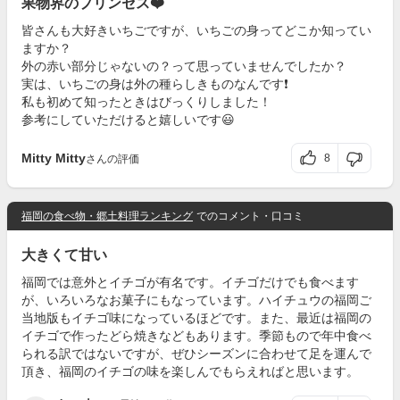
果物界のプリンセス❤️
皆さんも大好きいちごですが、いちごの身ってどこか知ってい
ますか？
外の赤い部分じゃないの？って思っていませんでしたか？
実は、いちごの身は外の種らしきものなんです❗️
私も初めて知ったときはびっくりしました！
参考にしていただけると嬉しいです😃
Mitty Mitty
8
さんの評価
福岡の食べ物・郷土料理ランキング
でのコメント・口コミ
大きくて甘い
福岡では意外とイチゴが有名です。イチゴだけでも食べます
が、いろいろなお菓子にもなっています。ハイチュウの福岡ご
当地版もイチゴ味になっているほどです。また、最近は福岡の
イチゴで作ったどら焼きなどもあります。季節もので年中食べ
られる訳ではないですが、ぜひシーズンに合わせて足を運んで
頂き、福岡のイチゴの味を楽しんでもらえればと思います。