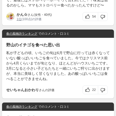
て、最後にはストロベリーボーイって言われてた！！味覚は似
るのかしら。ママもストロベリー食べたかったんですけど〜
かん☆
さん(女性・40代)
54
1位
(100点)の評価
春の風物詩ランキング
でのコメント・口コミ
野山のイチゴを食べた思い出
私が子どもの頃、いちごの旬は6月で野山に行っては赤くなって
いない酸っぱいいちごを食べていました。今ではクリスマス前
から4月くらいまでが旬となり、ほとんどがハウスいちごです。
3月になると小さい子どもたちと一緒にいちご狩りに出かけます
が、本当に美味しく甘くなりました。あの酸っぱいいちごは食
べることができませんね。
せいちゃんおかわり
22
さんの評価
春の風物詩ランキング
でのコメント・口コミ