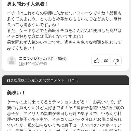
男女問わず人気者！
イチゴはこれからの季節に欠かせないフルーツですね！品種も
多くてあまおう、とちおとめ等からももいちごなどあり、毎日
食べても飽きないですよね！
また、ケーキなどでも高級イチゴをふんだんに使用した商品は
イチゴ好きな方には見逃せないですよね！
男女問わず人気のいちごです。皆さんも色々な種類を味わって
みてください！
コロンパパ
さん(男性・50代)
100
1位
(100点)の評価
好きな果物ランキング
でのコメント・口コミ
美味い！
ケーキの上に乗ってるとテンション上がる！！お高いので、頻
繁には買えないけど大好きです！その遺伝子を継いだのか2歳の
息子が、アメリカの親戚が来日した時の集まりで、いろんな料
理やお菓子がある中で、イチゴが二パック分ほどお皿に盛られ
ていたが、私の知らないうちに息子は一人でパクパク食べてい