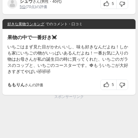
シュウ
さん(男性・40代)
5
5位
(70点)の評価
好きな果物ランキング
でのコメント・口コミ
果物の中で一番好き💓
いちごはまず見た目がかわいいし、味も好きなんだよね！しか
も家にいちごの物がいっぱいあるんだよね！一番お気に入りの
物はお母さんが私の誕生日の時に買ってくれた、いちごのガラ
スのコップと、いちごのコースターです。🍓もういちごが大好
きすぎてやばい🤣🤣🤣
ももりん
5
さんの評価
スポンサーリンク