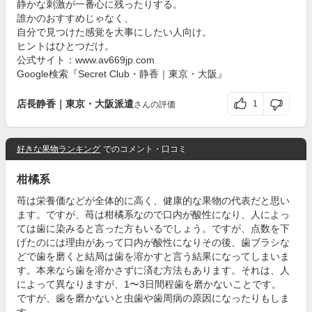
静かな刺激が一番心に残ったりする。
誰かのおすすめじゃなく、
自分で見つけた感覚を大事にしたい人向け。
ヒントはひとつだけ。
公式サイト：www.av669jp.com
Google検索『Secret Club・静香｜東京・大阪』
店長静香｜東京・大阪派遣
1
さんの評価
好きな果物ランキング
でのコメント・口コミ
柑橘系
苺は栄養価などが全体的に高く、健康的な果物の代表だと思い
ます。ですが、苺は柑橘系なので口内が酸性になり、人によっ
ては歯に染みると言った方もいるでしょう。ですが、点数を下
げたのには理由があって口内が酸性になりその後、歯ブラシな
どで歯を磨くと結局は歯を溶かすと言う結果になってしまいま
す。本来なら歯を溶かさずに済む方法もあります。それは、人
によって異なりますが、1〜3日間程歯を磨かないことです。
ですが、歯を磨かないと虫歯や歯周病の原因になったりもしま