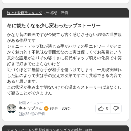
泣ける映画ランキング
での感想・評価
冬に観たくなる少し変わったラブストーリー
かなり昔の映画ですが今観ても古く感じさせない独特の世界観
がある作品です
ジョニー・デップ様が演じる手がハサミの男エドワードがとに
かく魅力的！不気味な雰囲気なのに実は優しくてお茶目という
意外な設定がありその姿まさに初代ギャップ萌えの化身です笑
好きで好きでたまらないけど
近づくほどに無情な手が相手を傷つけてしまう、一見現実離れ
した話のようで実は手の捉え方次第ですごく共感できる内容で
あると思います。
この状況が生み出す切ないけど心温まるストーリーは涙なくし
て観ることができません
映画マイスター
キャップ
0
さん
(男性・30代)
2位
(85点)の評価
ティム・バートン監督映画ランキング
での感想・評価