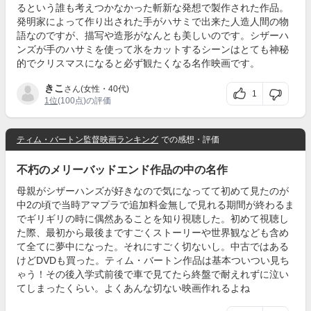
るという誰も考えつかなかった斬新な発想で製作された作品。
発明家によって作り出された手がハサミで出来た人造人間の物
語なのですが、描写や造形がなんとも美しいのです。シザーハ
ンズが手のハサミを使って氷をカットするシーンはとても神秘
的でクリスマスになると必ず観たくなる名作映画です。
きこ
さん(女性・40代)
1
1位
(100点)の評価
ティム・バートン監督映画ランキング
での感想・評価
不朽のメリーバッドエンド作品の中の名作
母親がシザーハンズが好きなので気になってて初めて見たのが
中2の頃で当時アマプラで追加料金無しで見れる期間が終わるま
でギリギリの時に偶然あることを知り視聴した。初めて視聴し
た際、最初から最後まですごくストーリーや世界観なども含め
て全てに夢中になった。それにすごく切ないし。中古ではある
けどDVDも買った。ティム・バートン作品は基本ついつい見ち
ゃう！その後入学式前後で車で見てたら終盤で耐えれずに泣い
てしまったくらい。よくあんな切ない映画作れるよね