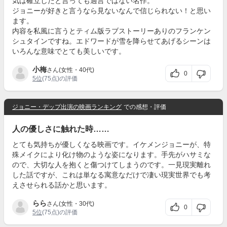
気は確立したと言っても過言ではない名作。
ジョニーが好きと言うなら見ないなんで信じられない！と思い
ます。
内容を私風に言うとティム版ラブストーリーありのフランケン
シュタインですね。エドワードが雪を降らせてあげるシーンは
いろんな意味でとても美しいです。
小梅
さん(女性・40代)
0
5位
(75点)の評価
ジョニー・デップ出演の映画ランキング
での感想・評価
人の優しさに触れた時……
とても気持ちが優しくなる映画です。イケメンジョニーが、特
殊メイクにより化け物のような姿になります。手先がハサミな
ので、大切な人を抱くと傷つけてしまうのです。一見現実離れ
した話ですが、これは単なる寓意なだけで凄い現実世界でも考
えさせられる話かと思います。
らら
さん(女性・30代)
0
5位
(75点)の評価