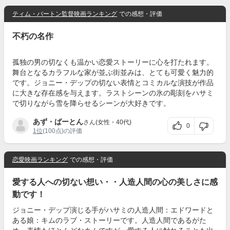
ティム・バートン監督映画ランキング
での感想・評価
不朽の名作
孤独の男の切なくも温かい恋愛ストーリーに心を打たれます。
舞台となるカラフルな家が並ぶ街並みは、とても可愛く魅力的
です。ジョニー・デップの切ない表情とコミカルな演技が作品
に大きな存在感を与えます。ラストシーンの氷の彫刻をハサミ
で切りながら雪を降らせるシーンが大好きです。
あず・ばーとん
さん(女性・40代)
0
1位
(100点)の評価
恋愛映画ランキング
での感想・評価
愛する人への切ない想い・・人造人間の心の美しさに感
動です！
ジョニー・デップ演じる手がハサミの人造人間：エドワードと
ある娘：キムのラブ・ストーリーです。人造人間であるがた