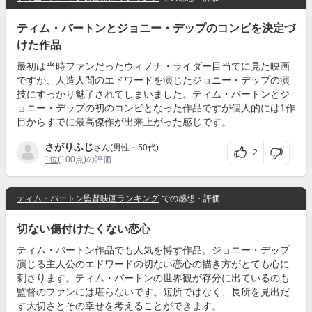
ティム・バートンとジョニー・デップのコンビを決定づ
けた作品
最初は当時ファンだったウィノナ・ライダー目当てに見た映画
ですが、人造人間のエドワードを演じたジョニー・デップの演
技にすっかり魅了されてしまいました。ティム・バートンとジ
ョニー・デップの初のコンビとなった作品ですが個人的には1作
目からすでに最高傑作が出来上がった感じです。
さがりふじ
さん(男性・50代)
2
1位
(100点)の評価
ティム・バートン監督映画ランキング
での感想・評価
切ない傷付けたくない恋心
ティム・バートン作品でも人気を博す作品。ジョニー・デップ
演じる主人公のエドワードの切ない恋心の描き方がとても心に
刺さります。ティム・バートンの世界観が存分に出ているのも
監督のファンには堪らないです。短所ではなく、長所を見出だ
す大切さとその幸せを考えることができます。