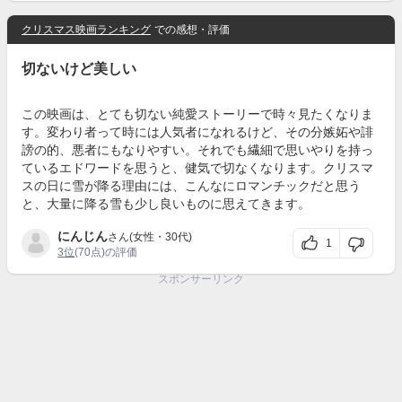
クリスマス映画ランキング
での感想・評価
切ないけど美しい
この映画は、とても切ない純愛ストーリーで時々見たくなりま
す。変わり者って時には人気者になれるけど、その分嫉妬や誹
謗の的、悪者にもなりやすい。それでも繊細で思いやりを持っ
ているエドワードを思うと、健気で切なくなります。クリスマ
スの日に雪が降る理由には、こんなにロマンチックだと思う
と、大量に降る雪も少し良いものに思えてきます。
にんじん
さん(女性・30代)
1
3位
(70点)の評価
スポンサーリンク