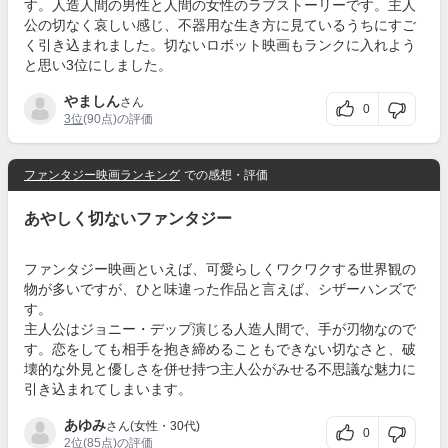
す。人造人間の男性と人間の女性のラブストーリーです。主人
公の切なく哀しい感じ、不器用な生き方に見ているうちにすご
く引き込まれました。切ないロボット映画もランクに入れよう
と思い3位にしました。
やましん
さん
0
3位
(90点)の評価
ファンタジー映画ランキング
での感想・評価
あやしく切ないファンタジー
ファンタジー映画といえば、可愛らしくワクワクする世界観の
物が多いですが、ひと味違った作品と言えば、シザーハンズで
す。
主人公はジョニー・デップ演じる人造人間で、手が刃物なので
す。恋をしても相手を抱き締めることもできない切なさと、破
壊的な外見と優しさを併せ持つ主人公がみせる不思議な魅力に
引き込まれてしまいます。
あゆみ
さん(女性・30代)
0
2位
(85点)の評価