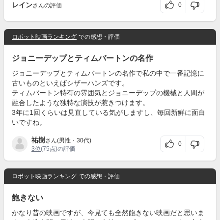
レイン
0
さんの評価
ロボット映画ランキング
での感想・評価
ジョニーデップとティムバートンの名作
ジョニーデップとティムバートンの名作で私の中で一番記憶に
古いものといえばシザーハンズです。
ティムバートン特有の雰囲気とジョニーデップの機械と人間が
融合したような独特な演技が惹きつけます。
3年に1回くらいは見直している気がしますし、毎回新鮮に面白
いですね。
祐樹
さん(男性・30代)
0
3位
(75点)の評価
ロボット映画ランキング
での感想・評価
飽きない
かなり昔の映画ですが、今見ても全然飽きない映画だと思いま