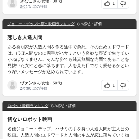
きなこ
さん(女性・30代)
1
3位
(75点)の評価
ジョニー・デップ出演の映画ランキング
での感想・評価
悲しき人造人間
ある発明家が人造人間を作る途中で急死。そのためエドワード
は、ほぼ人間なのに両手がハサミという奇妙な容姿で生きてい
かねばなりません。そんな姿でも純真無垢な内面であることを
見抜いた女性と恋に落ちます。人を見た目でなく愛せるかとい
う深いメッセージが込められています。
ヴァン
さん(女性・50代)
1
2位
(90点)の評価
ロボット映画ランキング
での感想・評価
切ないロボット映画
名優ジョニー・デップ、ハサミの手を持つ人造人間が主人公の
映画。人造人間のエドワードと人間のキムが恋に落ちていく物