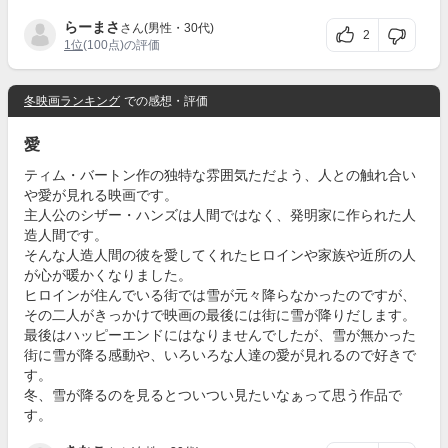
らーまさ
さん(男性・30代)
2
1位
(100点)の評価
冬映画ランキング
での感想・評価
愛
ティム・バートン作の独特な雰囲気ただよう、人との触れ合い
や愛が見れる映画です。
主人公のシザー・ハンズは人間ではなく、発明家に作られた人
造人間です。
そんな人造人間の彼を愛してくれたヒロインや家族や近所の人
が心が暖かくなりました。
ヒロインが住んでいる街では雪が元々降らなかったのですが、
その二人がきっかけで映画の最後には街に雪が降りだします。
最後はハッピーエンドにはなりませんでしたが、雪が無かった
街に雪が降る感動や、いろいろな人達の愛が見れるので好きで
す。
冬、雪が降るのを見るとついつい見たいなぁって思う作品で
す。