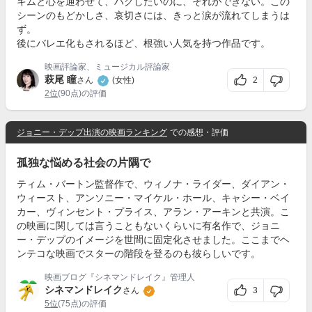
キムと心を通わせて、ハグしたいのに、それができない。この
シーンのもどかしさ、哀切さには、きっと涙が流れてしまうは
ず。
後にバレエ化もされるほど、根強い人気を持つ作品です。
映画評論家、ミュージカル評論家
萩尾 瞳
2
さん
(女性)
2位
(90点)の評価
ジョニー・デップ出演の映画ランキング
での感想・評価
孤独な悩める社会の片隅で
ティム・バートン監督作で、ウィノナ・ライダー、ダイアン・
ウィースト、アンソニー・マイケル・ホール、キャシー・ベイ
カー、ヴィンセント・プライス、アラン・アーキンと共演。こ
の映画に関しては言うこともないくらいに有名作で、ジョニ
ー・デップのイメージを世間に固定化させました。ここまでヘ
ンテコな映画でスターの階段を登るのも彼らしいです。
映画ブログ『シネマンドレイク』管理人
シネマンドレイク
3
さん
5位
(75点)の評価