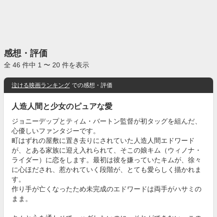
感想・評価
全 46 件中 1 〜 20 件を表示
泣ける映画ランキング
での感想・評価
人造人間と少女のピュアな愛
ジョニーデップとティム・バートン監督が初タッグを組んだ、
心優しいファンタジーです。
町はずれの屋敷に置き去りにされていた人造人間エドワード
が、とある家族に迎え入れられて、そこの娘キム（ウィノナ・
ライダー）に恋をします。最初は彼を嫌っていたキムが、徐々
に心ほだされ、惹かれていく段階が、とても愛らしく描かれま
す。
作り手が亡くなったため未完成のエドワードは両手がハサミの
まま。