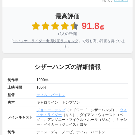
引用元:
Amazon
最高評価
91.8
点
(4人の評価)
「
ウィノナ・ライダー出演映画ランキング
」で最も高い評価を得ていま
す。
シザーハンズの詳細情報
制作年
1990年
上映時間
105分
監督
ティム・バートン
脚本
キャロライン・トンプソン
ジョニー・デップ
（エドワード・シザーハンズ）、
ウィ
ノナ・ライダー
（キム）、ダイアン・ウィースト（ペ
メインキャスト
グ）、アンソニー・マイケル・ホール（ジム）、キャシ
ー・ベイカー（ジョイス）ほか
制作
デニス・ディ・ノービ、ティム・バートン