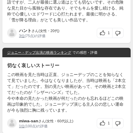
語ですが、二人が最後に選ぶ道はとても切ないです。その危険
な見た目から孤独な存在であり、そでもキムを愛し続ける、純
粋で心優しいエドワードに心打たれます。最後に明かさる、
「雪が降る理由」がとても美しい作品です。
ハント
さん(女性・20代)
1
3位
(75点)の評価
ジョニー・デップ出演の映画ランキング
での感想・評価
切なく哀しいストーリー
この映画を見た当時は正直、ジョニーデップのことを知らなく
て見ていました。今はなくなりましたが、当時は映画も「2本立
て」だったのです。別の見たい映画があって、その映画と2本立
てだったのが『シザーハンズ』でした。
今や本命の見たかった映画が何だったのかも忘れるほどこの映
画は印象的でした。ジョニーデップ演じる主人公の悲しい運命
が今も強烈に胸に残っています。
miwa-san
さん(女性・60代以上)
1
1位
(100点)の評価