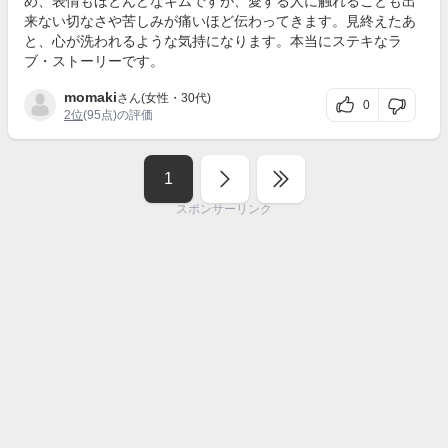
め、表情もほとんどなキムですが、愛する人に触れることも出
来ない切なさや苦しみが痛いほど伝わってきます。見終えたあ
と、心が洗われるような気持になります。本当にステキなラ
ブ・ストーリーです。
momaki
さん(女性・30代)
0
2位
(95点)の評価
1
スポンサーリンク