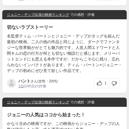
ジョニー・デップ出演の映画ランキング
での感想・評価
切ないラブストーリー
名監督ティム・バートンとジョニー・デップがタッグを組んだ
最初の映画。二人の他の作品と同じように、ダークでファンタ
ジーな世界観ががとても魅力的です。人造人間エドワードと人
間キムの恋の行方が何とも切ない物語だと感じます。メリーバ
ットエンドにも思える本作ですが、だからこそ心に残り、忘れ
られないインパクトがあります。ティム・バートン×ジョニー・
デップの初めにぜひ見て欲しい作品です。
ハント
さん(女性・20代)
1
1位
(100点)の評価
ジョニー・デップ出演の映画ランキング
での感想・評価
ジョニーの人気はココから始まった！
かなり古めの映画ですが、この映画からジョニー・デップの人