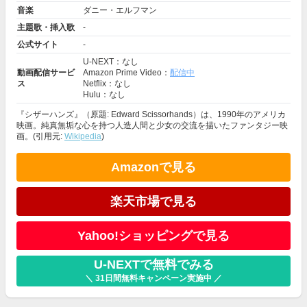
音楽
ダニー・エルフマン
主題歌・挿入歌
-
公式サイト
-
U-NEXT：なし
動画配信サービ
Amazon Prime Video：
配信中
ス
Netflix：なし
Hulu：なし
『シザーハンズ』（原題: Edward Scissorhands）は、1990年のアメリカ
映画。純真無垢な心を持つ人造人間と少女の交流を描いたファンタジー映
画。(引用元:
Wikipedia
)
Amazonで見る
楽天市場で見る
Yahoo!ショッピングで見る
U-NEXTで無料でみる
＼ 31日間無料キャンペーン実施中 ／