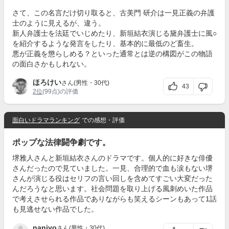
さて、この名言だけ切り取ると、古美門 研介は一見正義の弁護
士のように見えるが、違う。
新人弁護士を法廷でいじめたり、新垣結衣演じる黛弁護士に風○
を紹介するような発言をしたり、基本的に最低のど畜生。
悪が正義を懲らしめる？といった通常とは逆の構図がこの物語
の面白さかもしれない。
ほろけい
さん(男性・30代)
43
2位
(99点)の評価
面白いドラマランキング
での感想・評価
ポップな法律闘争劇です。
堺雅人さんと新垣結衣さんのドラマです。個人的に好きな俳優
さんだったので見ていました。一見、合理的で血も涙もない堺
さんが演じる役はセリフの言い回しを含めてすごい大変だった
んだろうなと思います。社会問題を取り上げる風刺めいた作品
で考えさせられる作品でありながらも笑えるシーンもあって1話
も見逃せない作品でした。
nanjyo
さん(男性・30代)