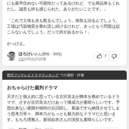
にも最早住めない可能性だってあるけれど、でも商品券もくれ
たし、誠意も絆も感じられた。ありがたいことです。」
「これで土地も水も甦るんでしょう。病気も治るんでしょう。
工場は汚染物質を垂れ流し続けるけれど、きっともう問題は起
こらないんでしょう。だって絆があるから！」
かっけえ。
ほろけい
さん(男性・30代)
7
1位
(100点)の評価
歴代フジテレビドラマランキング
での感想・評価
おちゃらけた裁判ドラマ
天才だと個人的に思っている古沢良太が脚本を務めているドラ
マで、さすが古沢良太だけあって構成力が素晴らしいです。予
想出来ない展開や独特の台詞回し、暴論ですら納得させてしま
う思考力等々、脚本力がもっとも魅力的なドラマだと思いま
す。もちろ堺雅人、新垣結衣さんの演技も素晴らしいです。