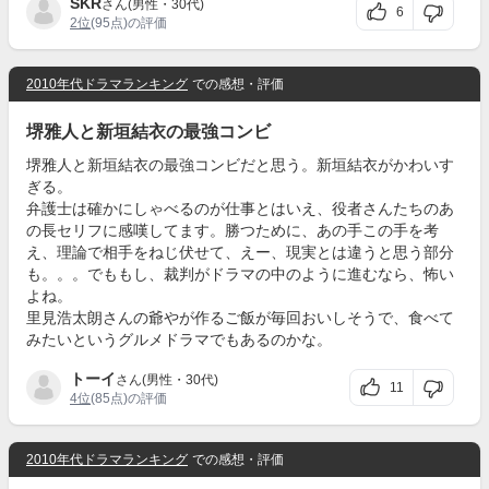
SKR
さん(男性・30代)
6
2位
(95点)の評価
2010年代ドラマランキング
での感想・評価
堺雅人と新垣結衣の最強コンビ
堺雅人と新垣結衣の最強コンビだと思う。新垣結衣がかわいす
ぎる。
弁護士は確かにしゃべるのが仕事とはいえ、役者さんたちのあ
の長セリフに感嘆してます。勝つために、あの手この手を考
え、理論で相手をねじ伏せて、えー、現実とは違うと思う部分
も。。。でももし、裁判がドラマの中のように進むなら、怖い
よね。
里見浩太朗さんの爺やが作るご飯が毎回おいしそうで、食べて
みたいというグルメドラマでもあるのかな。
トーイ
さん(男性・30代)
11
4位
(85点)の評価
2010年代ドラマランキング
での感想・評価