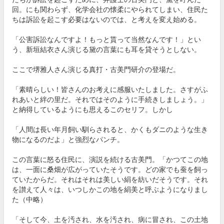
回。にも関わらず、化学会社の懐柔にやられてしまい、住民た
ちは訴訟を起こす必要はないのでは、と考えを変え始める。
「公害訴訟なんですよ！もっと貰って当然なんです！」とい
う、新垣結衣さん演じる黛の言葉にも耳を貸そうとしない。
ここで堺雅人さん演じる真打・古美門研介の登場だ。
「素晴らしい！皆さんのお考えに感服いたしました。さすがふ
れあいと絆の里だ。それではそのように手続きしましょう。」
と納得しているようにも思えるこのセリフ。しかし
「人間は長い年月飼い馴らされると、かくもダニのような生き
物になるのだよ」と強烈なパンチ。
この言葉に怒る住民に、演説を続ける古美門。「かつてこの地
は、一面に桑畑が広がっていたそうです。どの家でも蚕を飼っ
ていたからだ。それはそれは美しい絹を紡いだそうです。それ
を讃えて人々は、いつしかこの地を絹美と呼ぶようになりまし
た（中略）
「そして今、土を汚され、水を汚され、病に冒され、この土地