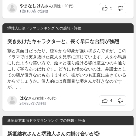
やまなしけん
さん(男性・20代)
5
1位
(100点)の評価
堺雅人出演ドラマランキング
での感想・評価
突き抜けたキャラクターと、長く早口な台詞が強烈
割と真面目だったり、穏やかな印象が強い堺さんですが、この
ドラマでは突き抜けた変人を見事に演じています。人を小馬鹿
にしたような笑い方で、延々と喋り続ける姿は腹立つのを通り
こして寧ろあっぱれです。どうにも憎めないのは、弁護士とし
ての腕が優秀なのもありますが、彼がいつも正直に生きている
からでしょうか。個人的には真面目な堺さんが好きなのです
が、、、
はな
さん(女性・40代)
4
2位
(85点)の評価
新垣結衣出演ドラマランキング
での感想・評価
新垣結衣さんと堺雅人さんの掛け合いが◎