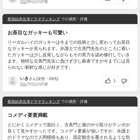
3位
(90点)の評価
新垣結衣出演ドラマランキング
での感想・評価
お茶目なガッキーも可愛い
リーガルハイのガッキーは今までの役柄と少し変わってお茶目
なガッキーが見られます。弁護士で古美門先生のところに着い
たガッキーは少し反発しながらもその実力を認め修行していき
ます。独特な古美門先生に負けず少し曲者ですが今までには見
られない新鮮な感じが好きです。
いき
さん(女性・20代)
1
3位
(70点)の評価
新垣結衣出演ドラマランキング
での感想・評価
コメディ要素満載
とにかくコメディで面白く、古美門と黛のやり取りがテンポが
良くて見やすかったです。コメディ要素が強いですが、弁護士
のドラマなので人間模様もあり、固定観念を覆されるような気