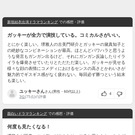
新垣結衣出演ドラマランキング
での感想・評価
ガッキーが全力で演技している。コミカルさがいい。
とにかく楽しい。堺雅人の古美門研介とガッキーの黛真知子と
の絶妙なコンビネーションが最高。ほとんどパワハラと思うよ
うな発言もガンガン出るけど、それにガンガン反論したりイラ
イラを爆発させていたりとただただ楽しい。ガッキーが見せる
様々な顔の表情にコメディにおけるセンスの高さとかわいさが
魅力的でギスギス感がなく疲れない。毎回必ず勝つという結末
も楽しい。
ユッキーさん
さん(男性・60代以上)
4
3位
(75点)の評価
面白いドラマランキング
での感想・評価
何度も見たくなる！