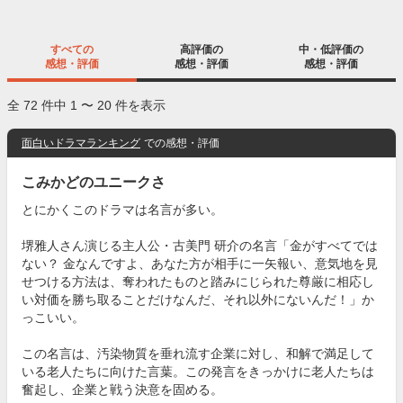
すべての
高評価の
中・低評価の
感想・評価
感想・評価
感想・評価
全 72 件中 1 〜 20 件を表示
面白いドラマランキング
での感想・評価
こみかどのユニークさ
とにかくこのドラマは名言が多い。
堺雅人さん演じる主人公・古美門 研介の名言「金がすべてでは
ない？ 金なんですよ、あなた方が相手に一矢報い、意気地を見
せつける方法は、奪われたものと踏みにじられた尊厳に相応し
い対価を勝ち取ることだけなんだ、それ以外にないんだ！」か
っこいい。
この名言は、汚染物質を垂れ流す企業に対し、和解で満足して
いる老人たちに向けた言葉。この発言をきっかけに老人たちは
奮起し、企業と戦う決意を固める。