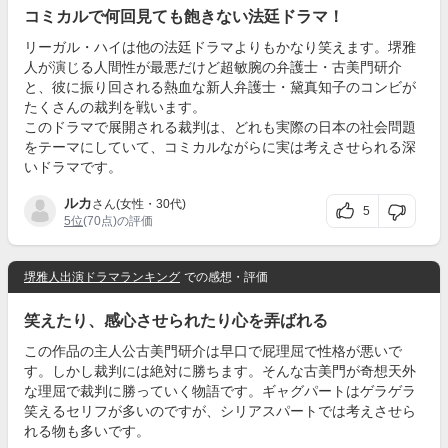
コミカルで何回見ても飽きない法廷ドラマ！
リーガル・ハイは他の法廷ドラマよりもかなり笑えます。堺雅
人が演じる人間性が最悪だけど超敏腕の弁護士・古美門研介
と、彼に振り回される熱血な新人弁護士・黛真知子のコンビが
たくさんの裁判を戦います。
このドラマで展開される裁判は、どれも実際の日本の社会問題
をテーマにしていて、コミカルながらに実は考えさせられる深
いドラマです。
ルカ
さん(女性・30代)
5
5位
(70点)の評価
堺雅人出演ドラマランキング
での感想・評価
笑えたり、感心させられたり心を弄ばれる
この作品の主人公古美門研介は早口で屁理屈で性格が悪いで
す。しかし裁判には絶対に勝ちます。そんな古美門が奇想天外
な理屈で裁判に勝っていく物語です。ギャグパートはゲラゲラ
笑えるセリフが多いのですが、シリアスパートでは考えさせら
れる物も多いです。