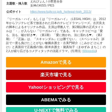
えれぴょん / 小野恵令奈
主題歌・挿入歌
女神のKISS / PES
公式サイト
https://www.fujitv.co.jp/b_hp/legal-high_2013/
『リーガル・ハイ』もしくは『リーガルハイ』（LEGAL HIGH）は、2012
年からフジテレビ系で放送された日本のテレビドラマシリーズ。古沢良太
の脚本によるオリジナル作品。主演は堺雅人で、第2期以降の正式タイト
ルは「・」が入らない『リーガルハイ』である。 キャッチコピーは「愛
も、法も、嘘が好き❤︎」（第1期） 「愛に抱かれ、法に濡れる❤︎」（第2
期）「『正論』は、『スキャンダル』には勝てない」（スペシャル2） 訴
訟で一度も負けたことがない敏腕弁護士・古美門研介（こみかど けんす
け）と真面目で正義感の強い新米弁護士・黛真知子（まゆずみ まちこ）の
2人が繰り広げるコメディタッチの法廷ドラマ。(引用元:
Wikipedia
)
Amazonで見る
楽天市場で見る
Yahoo!ショッピングで見る
ABEMAでみる
U-NEXTで無料でみる