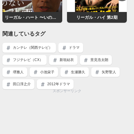
リーガル・ハート 〜いのちの再建弁護士〜
リーガル・ハイ 第2期
関連しているタグ
カンテレ（関西テレビ）
ドラマ
フジテレビ（CX）
新垣結衣
里見浩太朗
堺雅人
小池栄子
生瀬勝久
矢野聖人
田口淳之介
2012年ドラマ
スポンサーリンク