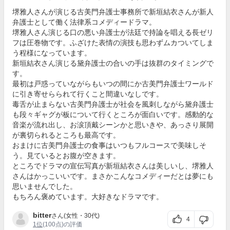
堺雅人さんが演じる古美門弁護士事務所で新垣結衣さんが新人
弁護士として働く法律系コメディードラマ。
堺雅人さん演じる口の悪い弁護士が法廷で持論を唱える長ゼリ
フは圧巻物です。ふざけた表情の演技も思わずムカついてしま
う程様になっています。
新垣結衣さん演じる黛弁護士の合いの手は抜群のタイミングで
す。
最初は戸惑っていながらもいつの間にか古美門弁護士ワールド
に引き寄せらられて行くこと間違いなしです。
毒舌が止まらない古美門弁護士が社会を風刺しながら黛弁護士
も段々ギャグが板について行くところが面白いです。感動的な
音楽が流れ出し、お涙頂戴シーンかと思いきや、あっさり展開
が裏切られるところも最高です。
おまけに古美門弁護士の食事はいつもフルコースで美味しそ
う。見ているとお腹が空きます。
ところでドラマの宣伝写真が新垣結衣さんは美しいし、堺雅人
さんはかっこいいです。まさかこんなコメディーだとは夢にも
思いませんでした。
もちろん褒めています。大好きなドラマです。
bitter
さん(女性・30代)
4
1位
(100点)の評価