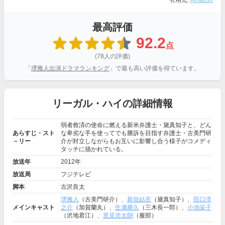
引用元:
Amazon
最高評価
92.2
点
(78人の評価)
「
堺雅人出演ドラマランキング
」で最も高い評価を得ています。
リーガル・ハイの詳細情報
弱者救済の使命に燃える新米弁護士・黛真知子と、どん
あらすじ・スト
な卑劣な手を使ってでも勝訴を目指す弁護士・古美門研
－リー
介が対立しながらもお互いに影響し合う様子がコメディ
タッチに描かれている。
放送年
2012年
放送局
フジテレビ
脚本
古沢良太
堺雅人
（古美門研介）、
新垣結衣
（黛真知子）、
田口淳
メインキャスト
之介
（加賀蘭丸）、
生瀬勝久
（三木長一郎）、
小池栄子
（沢地君江）、
里見浩太朗
（服部）