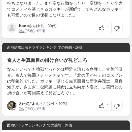
持ちになりました。また変な行動をしたり、変顔をしたり全力
でコメディを演じきるガッキーが新鮮で、でもどんなガッキー
も可愛いので目の保養になりました。
hana
さん(女性・30代)
1
2位
(95点)の評価
新垣結衣出演ドラマランキング
での感想・評価
奇人と生真面目の掛け合いが見どころ
なんといっても強烈だったのは堺雅人演じる弁護士、古美門研
介。奇人で毎回メチャメチャです。「北の国から」のコスプレ
は印象的でした。ガッキー演じる生真面目な新米弁護士、黛真
知子が、さまざまな問題に懸命に立ち向かう姿と、古美門との
掛け合いが毎回笑えて見どころです。
わっぴょん
さん(女性・40代)
1
2位
(95点)の評価
面白いドラマランキング
での感想・評価