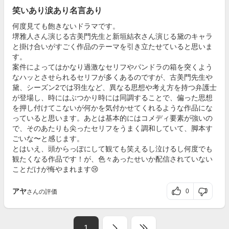
笑いあり涙あり名言あり
何度見ても飽きないドラマです。
堺雅人さん演じる古美門先生と新垣結衣さん演じる黛のキャラ
と掛け合いがすごく作品のテーマを引き立たせていると思いま
す。
案件によってはかなり過激なセリフやパンドラの箱を突くよう
なハッとさせられるセリフが多くあるのですが、古美門先生や
黛、シーズン2では羽生など、異なる思想や考え方を持つ弁護士
が登場し、時にはぶつかり時には同調することで、偏った思想
を押し付けてこないが何かを気付かせてくれるような作品にな
っていると思います。あとは基本的にはコメディ要素が強いの
で、そのあたりも尖ったセリフをうまく調和していて、脚本す
ごいな〜と感じます。
とはいえ、頭からっぽにして観ても笑えるし泣けるし何度でも
観たくなる作品です！が、色々あったせいか配信されていない
ことだけが悔やまれます😢
アヤ
0
さんの評価
1