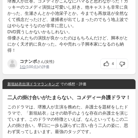
堺雅人が圧巻。コメディがこんなにハマると思わなかった！ガ
ッキーのコメディ演技は可愛いし好き。他キャストも非常に良
かった、生瀬さんとか小池栄子とか。今までも再放送が全然な
くて残念だったけど、逮捕者が出てしまったのでもう地上波で
はやらなそうなのが非常に悲しい。
DVD買うしかないかもしれない。
俳優さんたちの演技が良かったのはもちろんだけど、脚本がと
にかく天才的に良かった。今や売れっ子脚本家になるのも納
得！
コナンポ
さん(女性)
4
1位
(100点)の評価
新垣結衣出演ドラマランキング
での感想・評価
二人の掛け合いがたまらない、コメディー弁護ドラマ！
このドラマは、堺雅人が主演を務めた、弁護士を題材をしたド
ラマで、「新垣結衣」はその助手のような存在の弁護士を演じ
ています。このドラマの特徴といえば、なんといってもこの二
人の掛け合い。早口に一歩も譲らずに言い合う二人の姿に、思
わず笑ってしまいます。最強のタッグです。