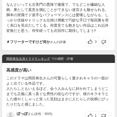
なんといっても古美門の悪辣で傲慢で、でもどこか繊細な人
柄。果たして真意を掴むことができない迷宮さも魅せられる。
脚本の突飛でド派手なパフォーマンスには驚嘆しながらも、し
っかり伏線やトリックも仕掛け満載で巧妙な手口で毎回裏を突
く糸口を見出だしてくる。何度見ても飽きない作品はこれ以外
皆無だと思う。何年経っても次回作に期待してしまう‼
＃フリーターですけど何か
3
さんの評価
岡田将生出演ドラマランキング
での感想・評価
高感度が高い
このドラマは岡田将生さんの可愛らしく愛されキャラの一面が
よく出ている作品です。
人たらしともいえるほど、会う人みんなに好かれてしまうどこ
までも正義に真っ直ぐな男性の役なのですが、彼のキラキラと
した瞳やくしゃっと笑った笑顔はまさに人たらしの役柄にぴっ
たりだなと感じました。
ぽっぽ
さん(女性・30代)
1