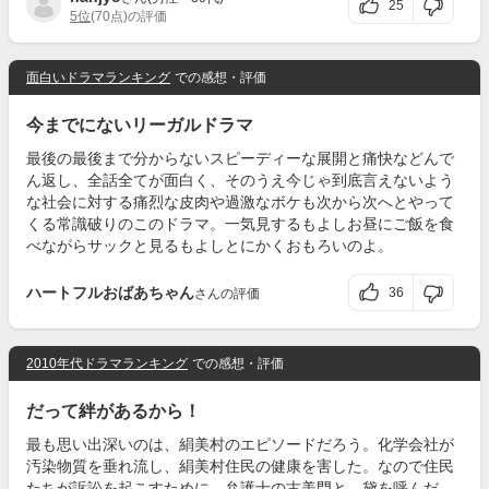
25
5位
(70点)の評価
面白いドラマランキング
での感想・評価
今までにないリーガルドラマ
最後の最後まで分からないスピーディーな展開と痛快などんで
ん返し、全話全てが面白く、そのうえ今じゃ到底言えないよう
な社会に対する痛烈な皮肉や過激なボケも次から次へとやって
くる常識破りのこのドラマ。一気見するもよしお昼にご飯を食
べながらサックと見るもよしとにかくおもろいのよ。
ハートフルおばあちゃん
36
さんの評価
2010年代ドラマランキング
での感想・評価
だって絆があるから！
最も思い出深いのは、絹美村のエピソードだろう。化学会社が
汚染物質を垂れ流し、絹美村住民の健康を害した。なので住民
たちが訴訟を起こすために、弁護士の古美門と、黛を呼んだ