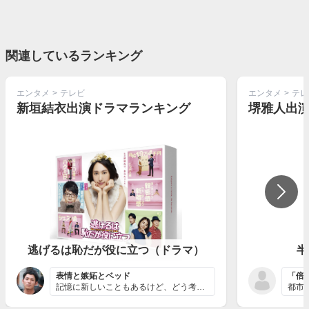
関連しているランキング
エンタメ
>
テレビ
エンタメ
>
テレ
新垣結衣出演ドラマランキング
堺雅人出
逃げるは恥だが役に立つ（ドラマ）
半
表情と嫉妬とベッド
「倍
記憶に新しいこともあるけど、どう考えても新垣結衣の代表...