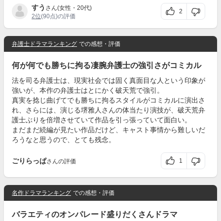
すう
さん(女性・20代)
2
2位
(90点)の評価
弁護士ドラマランキング
での感想・評価
何が何でも勝ちに拘る凄腕弁護士の強引さがコミカル
法を司る弁護士は、現実社会では固く真面目な人という印象が
強いが、本作の弁護士はとにかく破天荒で強引。
真実を捻じ曲げてでも勝ちに拘るスタイルがコミカルに演出さ
れ、さらには、演じる堺雅人さんの体当たり演技が、破天荒弁
護士ぶりを倍増させていて作品を引っ張っていて面白い。
まだまだ続編が見たい作品だけど、キャスト事情から難しいだ
ろうなと思うので、とても残念。
ごりらっぱ
1
さんの評価
名作ドラマランキング
での感想・評価
バラエティのオンパレード盛りだくさんドラマ