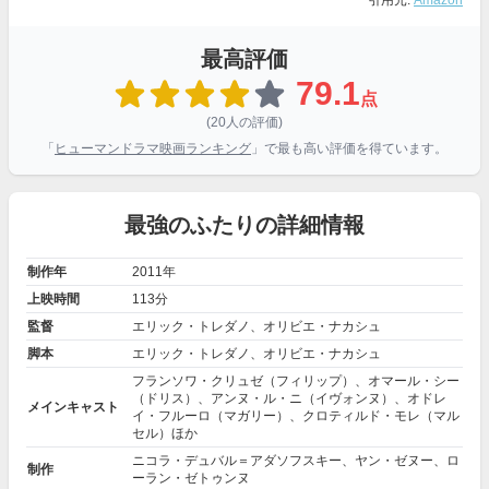
引用元:
Amazon
最高評価
79.1
点
(20人の評価)
「
ヒューマンドラマ映画ランキング
」で最も高い評価を得ています。
最強のふたりの詳細情報
制作年
2011年
上映時間
113分
監督
エリック・トレダノ、オリビエ・ナカシュ
脚本
エリック・トレダノ、オリビエ・ナカシュ
フランソワ・クリュゼ（フィリップ）、オマール・シー
（ドリス）、アンヌ・ル・ニ（イヴォンヌ）、オドレ
メインキャスト
イ・フルーロ（マガリー）、クロティルド・モレ（マル
セル）ほか
ニコラ・デュバル＝アダソフスキー、ヤン・ゼヌー、ロ
制作
ーラン・ゼトゥンヌ