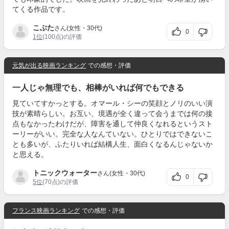
てくる作品です。
こぶた
さん(女性・30代)
0
1位
(100点)の評価
元気が出る映画ランキング
での感想・評価
一人じゃ無理でも、相棒がいれば何でもできる
見ていてすかっとする。オマール・シーの笑顔とノリのいい演
技が素晴らしい。お互い、境遇が全く違って会うまでは何の接
点もなかったわけだが、障害を通して仲良くなれるというスト
ーリーがいい。完全な人なんていない。ひとりではできないこ
とも多いが、ふたりいれば結構人生、面白くなるんじゃないか
と思える。
トニックウォーター
さん(女性・30代)
0
5位
(70点)の評価
フランス映画ランキング
での感想・評価