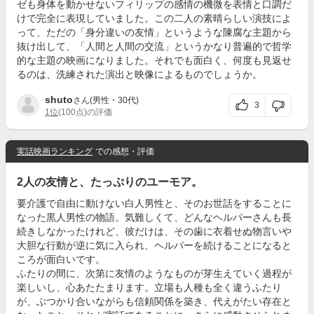
ゼも身体を動かせないフィリップの感情の機微を表情と口調だ
けで完全に表現していました。この二人の素晴らしい演技によ
って、ただの「身分違いの友情」というような陳腐な主題から
抜け出して、「人間と人間の交流」というかなり普遍的で哲学
的な主題の映画になりました。それでも面白く、何度も見返せ
るのは、洗練された演出と映像によるものでしょうか。
shuto
さん(男性・30代)
3
1位
(100点)の評価
実話映画ランキング
での感想・評価
2人の友情と、たっぷりのユーモア。
要介護で自由に動けない白人男性と、そのお世話をすることに
なった黒人男性の物語。気難しくて、どんなヘルパーさんも長
続きしなかったけれど、彼だけは、その歯に衣着せぬ物言いや
大胆な行動が逆に気に入られ、ヘルパーを続けることになると
ころが面白いです。
ふたりの間に、次第に友情のようなものが芽生えていく過程が
楽しいし、心あたたまります。立場も人種も全く違うふたり
が、ぶつかり合いながらも信頼関係を築き、代えがたい存在と