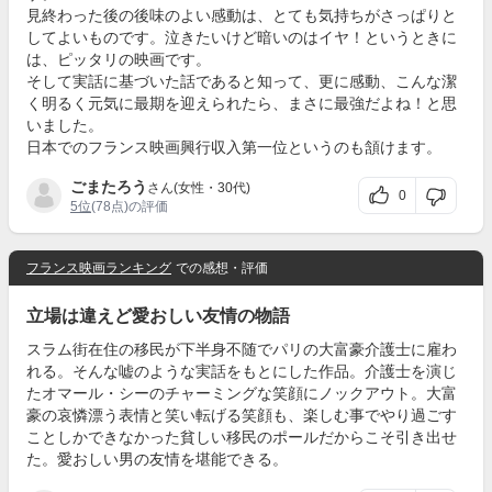
見終わった後の後味のよい感動は、とても気持ちがさっぱりと
してよいものです。泣きたいけど暗いのはイヤ！というときに
は、ピッタリの映画です。
そして実話に基づいた話であると知って、更に感動、こんな潔
く明るく元気に最期を迎えられたら、まさに最強だよね！と思
いました。
日本でのフランス映画興行収入第一位というのも頷けます。
ごまたろう
さん(女性・30代)
0
5位
(78点)の評価
フランス映画ランキング
での感想・評価
立場は違えど愛おしい友情の物語
スラム街在住の移民が下半身不随でパリの大富豪介護士に雇わ
れる。そんな嘘のような実話をもとにした作品。介護士を演じ
たオマール・シーのチャーミングな笑顔にノックアウト。大富
豪の哀憐漂う表情と笑い転げる笑顔も、楽しむ事でやり過ごす
ことしかできなかった貧しい移民のポールだからこそ引き出せ
た。愛おしい男の友情を堪能できる。