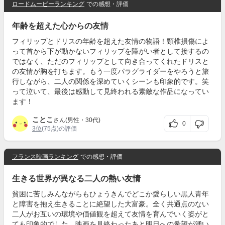
ロードムービーランキング
での感想・評価
年齢を超えた心からの友情
フィリップとドリスの年齢を超えた友情の物語！頸椎損傷によ
って首から下が動かないフィリップを障がい者として接するの
ではなく、ただのフィリップとして向き合ってくれたドリスと
の友情が胸を打ちます。もう一度パラグライダーをやろうと旅
行しながら、二人の関係を深めていくシーンも印象的です。笑
って泣いて、最後は感動して見終われる素敵な作品になってい
ます！
ことこ
さん(男性・30代)
0
3位
(75点)の評価
フランス映画ランキング
での感想・評価
生きる世界が異なる二人の熱い友情
貧困に苦しみんながらもひょうきんでどこか愛らしい黒人青年
と障害を抱え生きることに絶望した大富豪。全く共通点のない
二人がお互いの環境や価値観を超えて友情を育んでいく姿がと
ても印象的でした。映画を見終わったあと明日への希望が湧い