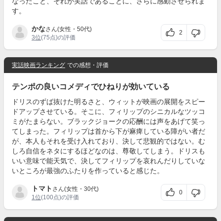
なったこと、それが実話であることに、さらに感動させられま
す。
かな
さん(女性・50代)
2
3位
(75点)の評価
実話映画ランキング
での感想・評価
テンポの良いコメディでひねりが効いている
ドリスのずば抜けた明るさと、ウィットが映画の展開をスピー
ドアップさせている。そこに、フィリップのシニカルなツッコ
ミがたまらない。ブラックジョークの応酬には声をあげて笑っ
てしまった。フィリップは首から下が麻痺している障がい者だ
が、本人もそれを受け入れており、決して悲観的ではない。む
しろ自信をネタにするほどなのは、尊敬してしまう。ドリスも
いい意味で能天気で、決してフィリップを哀れんだりしていな
いところが最強のふたりを作っていると感じた。
トマト
さん(女性・30代)
0
1位
(100点)の評価