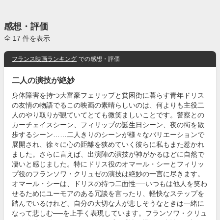
感想・評価
全 17 件を表示
フランス映画ランキング
での感想・評価
二人の演技が絶妙
身体障害を持つ大富豪フェリップと貧困街に暮らす青年ドリス
の友情の物語でるこの映画の素晴らしいのは、何よりも主役二
人のやり取りが観ていてとても微笑ましいことです。警察との
カーチェイスシーン、フィリップの誕生日シーン、夜の街を散
歩するシーン……二人きりのシーンが様々なバリエーションで
展開され、徐々に心の距離を狭めていく彼らに私もまた惹かれ
ました。さらに言えば、出演陣の演技が神がかるほどに自然で
凄いと感じました。特にドリス役のオマール・シーとフィリッ
プ役のフランソワ・クリュゼの演技は絶妙の一言に尽きます。
オマール・シーは、ドリスの持つ二面性──いつもは他人を笑わ
せるためにユーモアのある冗談を言ったり、軽快なステップを
踏んでいるけれど、自分の大切な人が悲しそうなときは一緒に
なって悲しむ──を上手く表現しています。フランソワ・クリュ