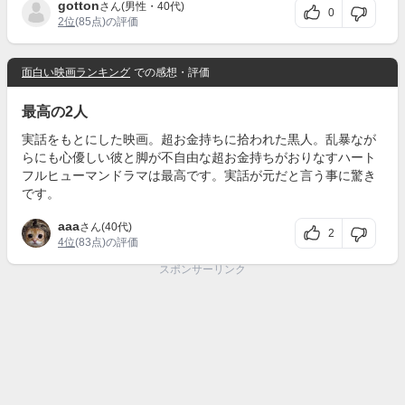
gotton
さん(男性・40代)
0
2位
(85点)の評価
面白い映画ランキング
での感想・評価
最高の2人
実話をもとにした映画。超お金持ちに拾われた黒人。乱暴なが
らにも心優しい彼と脚が不自由な超お金持ちがおりなすハート
フルヒューマンドラマは最高です。実話が元だと言う事に驚き
です。
aaa
さん(40代)
2
4位
(83点)の評価
スポンサーリンク