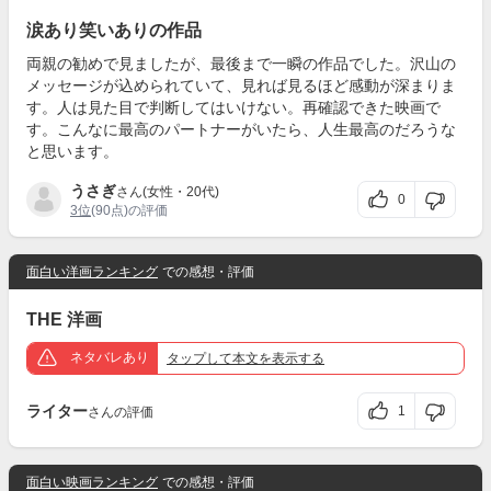
涙あり笑いありの作品
両親の勧めで見ましたが、最後まで一瞬の作品でした。沢山の
メッセージが込められていて、見れば見るほど感動が深まりま
す。人は見た目で判断してはいけない。再確認できた映画で
す。こんなに最高のパートナーがいたら、人生最高のだろうな
と思います。
うさぎ
さん(女性・20代)
0
3位
(90点)の評価
面白い洋画ランキング
での感想・評価
THE 洋画
ネタバレあり
タップ
して本文を表示する
ライター
1
さんの評価
面白い映画ランキング
での感想・評価