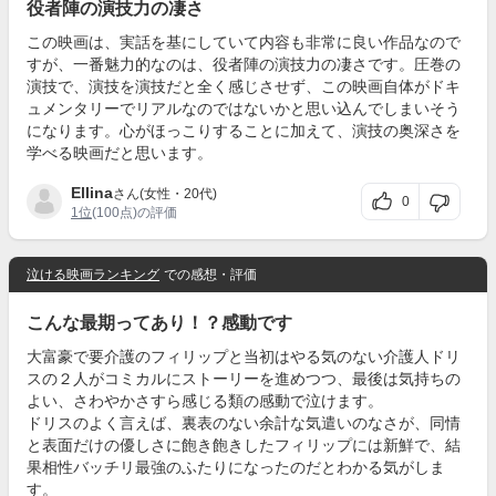
役者陣の演技力の凄さ
この映画は、実話を基にしていて内容も非常に良い作品なので
すが、一番魅力的なのは、役者陣の演技力の凄さです。圧巻の
演技で、演技を演技だと全く感じさせず、この映画自体がドキ
ュメンタリーでリアルなのではないかと思い込んでしまいそう
になります。心がほっこりすることに加えて、演技の奥深さを
学べる映画だと思います。
Ellina
さん(女性・20代)
0
1位
(100点)の評価
泣ける映画ランキング
での感想・評価
こんな最期ってあり！？感動です
大富豪で要介護のフィリップと当初はやる気のない介護人ドリ
スの２人がコミカルにストーリーを進めつつ、最後は気持ちの
よい、さわやかさすら感じる類の感動で泣けます。
ドリスのよく言えば、裏表のない余計な気遣いのなさが、同情
と表面だけの優しさに飽き飽きしたフィリップには新鮮で、結
果相性バッチリ最強のふたりになったのだとわかる気がしま
す。