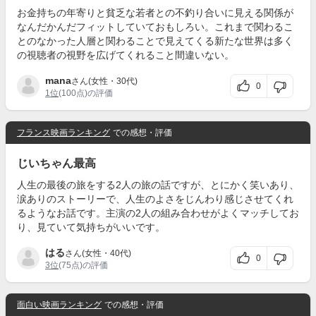
お金持ちの年寄りと貧乏な若者との不釣り合いに見える関係が
なんだかんだフィットしていておもしろい。これまで関わるこ
とのなかった人層と関わることで見えてくる新たな世界は多く
の視聴者の視野を広げてくれること間違いない。
mana
さん(女性・30代)
0
1位
(100点)の評価
フランス映画ランキング
での感想・評価
じいちゃん最高
人生の最後の旅をする2人の旅の話ですが、とにかく笑いあり、
涙ありのストーリーで、人生のよさをじんわり感じさせてくれ
るようなお話です。主演の2人の組み合わせがよくマッチしてお
り、見ていて気持ちがいいです。
はる
さん(女性・40代)
0
3位
(75点)の評価
面白い映画ランキング
での感想・評価