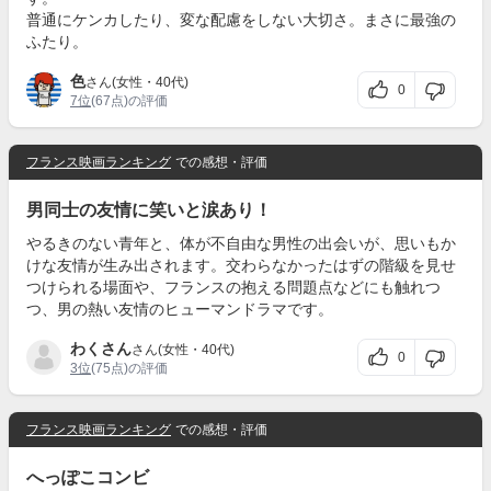
普通にケンカしたり、変な配慮をしない大切さ。まさに最強の
ふたり。
色
さん(女性・40代)
0
7位
(67点)の評価
フランス映画ランキング
での感想・評価
男同士の友情に笑いと涙あり！
やるきのない青年と、体が不自由な男性の出会いが、思いもか
けな友情が生み出されます。交わらなかったはずの階級を見せ
つけられる場面や、フランスの抱える問題点などにも触れつ
つ、男の熱い友情のヒューマンドラマです。
わくさん
さん(女性・40代)
0
3位
(75点)の評価
フランス映画ランキング
での感想・評価
へっぽこコンビ