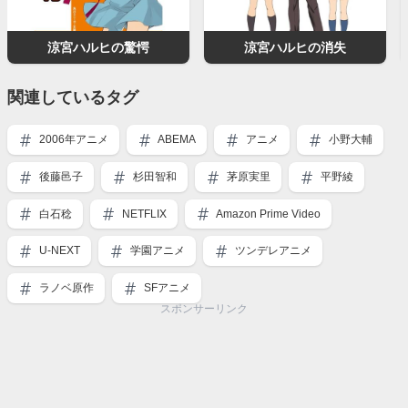
涼宮ハルヒの驚愕
涼宮ハルヒの消失
関連しているタグ
2006年アニメ
ABEMA
アニメ
小野大輔
後藤邑子
杉田智和
茅原実里
平野綾
白石稔
NETFLIX
Amazon Prime Video
U-NEXT
学園アニメ
ツンデレアニメ
ラノベ原作
SFアニメ
スポンサーリンク