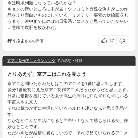
今は時系列順になっているのかな？
キョンの痒いところに手が届くツッコミと秀逸な例えがこの作
品をより面白いものにしている。ミステリー要素の伏線回収も
うまく、途中までほのぼの日常系アニメかと思っていたからい
い意味で度肝を抜かれた。
狩りぷよ
17
さんの評価
京アニ制作アニメランキング
での感想・評価
とりあえず、京アニはこれを見よう
京アニと聞いたらわたしはこのアニメを1番に思い出します。
多分1番最初に見た京アニ制作アニメだったからだと思います。
日常に憂鬱を感じている女子高生の周りに知らず知らずにいる
宇宙人や未来人。
それに気づかずに生活しているハルヒも凄いなぁと思う作品で
す。
なかなかこんな生活になると面白い！なんて感じられるか、微
妙なところです。
ただハルヒが結構可愛らしいので、それで見ていられるアニメ