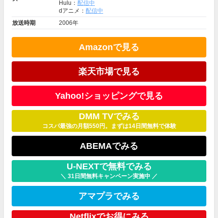
Hulu：
配信中
dアニメ：
配信中
放送時期
2006年
Amazonで見る
楽天市場で見る
Yahoo!ショッピングで見る
DMM TVでみる
コスパ最強の月額550円。まずは14日間無料で体験
ABEMAでみる
U-NEXTで無料でみる
＼ 31日間無料キャンペーン実施中 ／
アマプラでみる
Netflixでお得にみる