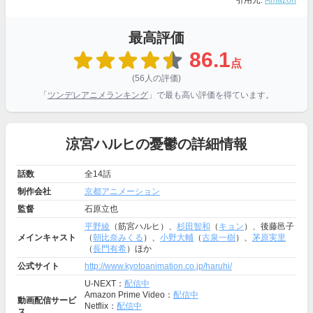
引用元:
Amazon
最高評価
86.1
点
(56人の評価)
「
ツンデレアニメランキング
」で最も高い評価を得ています。
涼宮ハルヒの憂鬱の詳細情報
話数
全14話
制作会社
京都アニメーション
監督
石原立也
平野綾
（筋宮ハルヒ）、
杉田智和
（
キョン
）、後藤邑子
メインキャスト
（
朝比奈みくる
）、
小野大輔
（
古泉一樹
）、
茅原実里
（
長門有希
）ほか
公式サイト
http://www.kyotoanimation.co.jp/haruhi/
U-NEXT：
配信中
Amazon Prime Video：
配信中
動画配信サービ
Netflix：
配信中
ス