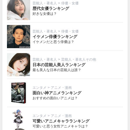
芸能人・著名人
>
俳優・女優
歴代女優ランキング
好きな女優は？
芸能人・著名人
>
俳優・女優
イケメン俳優ランキング
イケメンだと思う俳優は？
芸能人・著名人
>
芸能人・著名人その他
日本の芸能人美人ランキング
最も美人な日本の芸能人は誰？
エンタメ
>
アニメ・漫画
面白い神アニメランキング
おすすめの面白いアニメは？
エンタメ
>
アニメ・漫画
可愛いアニメキャラランキング
可愛いと思う女性アニメキャラは？