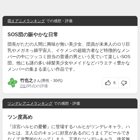
萌えアニメランキング
での感想・評価
SOS団の賑やかな日常
団長がただの人間に興味が無い美少女、団員が未来人のロリ巨
乳やメガネっ娘宇宙人、イケメンの超能力者など特徴的なメン
バーの中にツッコミ担当の普通の男という見ていて楽しいSOS
団。他にも謎の多い緑髪美少女やメイドなどバラエティ豊かな
メンバーの集まる楽しい作品です。
竹也之
さん(男性・30代)
6
2位
(95点)の評価
ツンデレアニメランキング
での感想・評価
ツン度高め
『涼宮ハルヒの憂鬱』に登場するハルヒがツンデレキャラ。ハ
ルヒは、主人公のキョンに好意があるのにうまくアピールでき
なくて攻撃的ななってしまう、王道なツンデレキャラ。傍若無