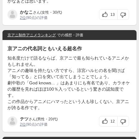
かなぁとは思います。
かなこ
さん(女性・30代)
13
2位
(90点)の評価
京アニ制作アニメランキング
での感想・評価
京アニの代名詞ともいえる超名作
知名度だけで語るならば、京アニで最も知られているアニメか
もしれません。
アニメの趣味を持たない方ですら、涼宮ハルヒの名を聞けば
「知ってる」と口を突いて出てしまうことでしょう。
劇中歌の「God knows... 」はあまりにも有名であり、カラオケ
の履歴を見ればほぼ100％入っているという驚きの認知度で
す。
この作品からアニメにハマったという人も珍しくない、京アニ
が誇る名作です。
テツ
さん(男性・20代)
12
2位
(90点)の評価