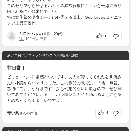
このセリフから始まるハルヒの異常行動にキョンと一緒に振り
回されるのが非常に楽しい。
特に文化祭の演奏シーンは心震える演出、God knowsはアニソ
ン史上最高傑作。
ムロヒム
さん(男性・20代)
11
1位
(100点)の評価
京アニ制作アニメランキング
での感想・評価
非日常！
ビミョーな非日常感がいいです。友人が貸してくれた谷川流さ
んの小説からハマりました。この作品の歌では、「雪、無音、
窓辺にて。」が好きです。少し幻想的ないい歌なので、ぜひ聞
いてみてください。また、ハレ晴レユカイも踊れるようになる
とめちゃくちゃ楽しいですよ。
青い鳥
4
さんの評価