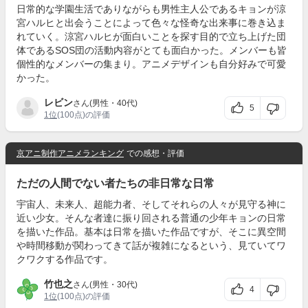
日常的な学園生活でありながらも男性主人公であるキョンが涼
宮ハルヒと出会うことによって色々な怪奇な出来事に巻き込ま
れていく。涼宮ハルヒが面白いことを探す目的で立ち上げた団
体であるSOS団の活動内容がとても面白かった。メンバーも皆
個性的なメンバーの集まり。アニメデザインも自分好みで可愛
かった。
レビン
さん(男性・40代)
5
1位
(100点)の評価
京アニ制作アニメランキング
での感想・評価
ただの人間でない者たちの非日常な日常
宇宙人、未来人、超能力者、そしてそれらの人々が見守る神に
近い少女。そんな者達に振り回される普通の少年キョンの日常
を描いた作品。基本は日常を描いた作品ですが、そこに異空間
や時間移動が関わってきて話が複雑になるという、見ていてワ
クワクする作品です。
竹也之
さん(男性・30代)
4
1位
(100点)の評価