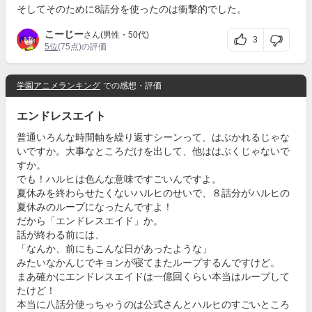
そしてそのために8話分を使ったのは衝撃的でした。
こーじー
さん(男性・50代)
3
5位
(75点)の評価
学園アニメランキング
での感想・評価
エンドレスエイト
普通いろんな時間軸を繰り返すシーンって、はぶかれるじゃな
いですか。大事なところだけを出して、他ははぶくじゃないで
すか。
でも！ハルヒは色んな意味ですごいんですよ。
夏休みを終わらせたくないハルヒのせいで、８話分がハルヒの
夏休みのループになったんですよ！
だから「エンドレスエイド」か。
話が終わる前には、
「なんか、前にもこんな日があったような」
みたいなかんじでキョンが寝てまたループするんですけど。
まあ確かにエンドレスエイドは一億回くらい本当はループして
たけど！
本当に八話分使っちゃうのは公式さんとハルヒのすごいところ