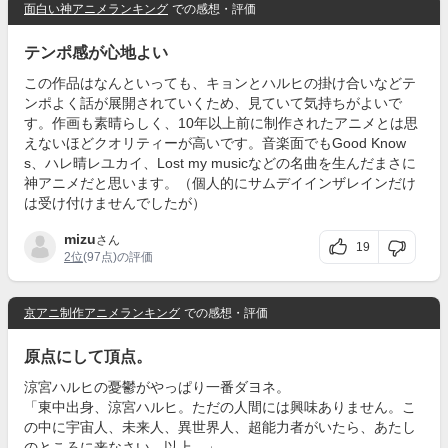
面白い神アニメランキング
での感想・評価
テンポ感が心地よい
この作品はなんといっても、キョンとハルヒの掛け合いなどテ
ンポよく話が展開されていくため、見ていて気持ちがよいで
す。作画も素晴らしく、10年以上前に制作されたアニメとは思
えないほどクオリティーが高いです。音楽面でもGood Know
s、ハレ晴レユカイ、Lost my musicなどの名曲を生んだまさに
神アニメだと思います。（個人的にサムデイインザレインだけ
は受け付けませんでしたが）
mizu
さん
19
2位
(97点)の評価
京アニ制作アニメランキング
での感想・評価
原点にして頂点。
涼宮ハルヒの憂鬱がやっぱり一番ダヨネ。
「東中出身、涼宮ハルヒ。ただの人間には興味ありません。こ
の中に宇宙人、未来人、異世界人、超能力者がいたら、あたし
のところに来なさい。以上。」