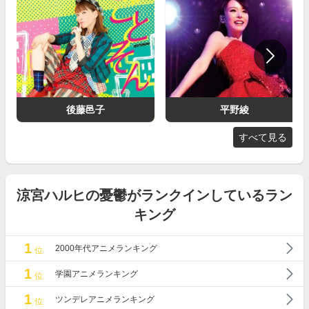
後藤邑子
平野綾
すべて見る
涼宮ハルヒの憂鬱がランクインしているラン
キング
1
2000年代アニメランキング
位
1
学園アニメランキング
位
1
ツンデレアニメランキング
位