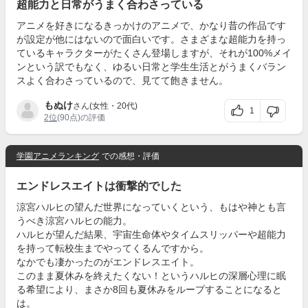
超能力と日常がうまく合わさっている
アニメを好きになるきっかけのアニメで、かなり昔の作品です
が設定が他にはないので面白いです。さまざまな超能力を持っ
ているキャラクターがたくさん登場しますが、それが100%メイ
ンという訳でもなく、ゆるい日常と学生生活とがうまくバラン
スよく合わさっているので、見てて飽きません。
もぬけ
さん(女性・20代)
1
2位
(90点)の評価
学園アニメランキング
での感想・評価
エンドレスエイトは衝撃的でした
涼宮ハルヒの望んだ世界になっていくという、もはや神とも言
うべき涼宮ハルヒの能力。
ハルヒが望んだ結果、宇宙生命体やタイムスリッパーや超能力
を持って転校生までやってくるんですから。
なかでも凄かったのがエンドレスエイト。
このまま夏休みを終えたくない！というハルヒの深層心理に眠
る希望により、まさか8回も夏休みをループすることになると
は。