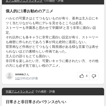
京アニ制作アニメランキング
での感想・評価
個人的に1番お勧めのアニメ
ハルヒの可愛さはとてつもないものが有り、基本は主人公にキ
ツく当たりながらも時にデレを見せるところは必見。
ストーリーも学園系と思わせて学園SFと言う非常に面白い設
定。
それ以外にも各キャラに非常に面白い設定が有り、ストーリー
も緻密に作られたであろう事が伺え絶対に退屈しない。
背景画など作画がとてつもなく既視感がある様な言葉では表せ
られないほどの素晴らしい作画であった。
主人公の語りもとても面白い。
非日常を楽しみたい方、可愛いキャラに癒されたい方、その他
の方にも必ず見て欲しい程のアニメ。
sowa
さん
4
1位
(100点)の評価
学園アニメランキング
での感想・評価
日常さと非日常さのバランスがいい