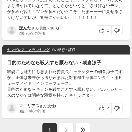
まり描かれていなくて、どちらかというと「さりげないデレ」
が多めだね！！ツンが多めだからこそ、たまーーーに見せるさ
りげないデレが、究極にかわいい！！！！！！！
ぽんた
さん(男性・30代)
1
2位
(95点)の評価
ヤンデレアニメランキング
での感想・評価
目的のためなら殺人すら厭わない・朝倉涼子
容姿にも能力にも恵まれた委員長キャラクターの朝倉涼子です
が、正体は未来から送り込まれた対有機生命体コンタクト用ヒ
ューマノイド・インターフェース。
目的のためならキョンを殺すことすら厭わない、ハルヒシリー
ズのなかでは明確な殺意を持ったキャラクター。
マエリアス
さん(女性)
2
3位
(90点)の評価
1