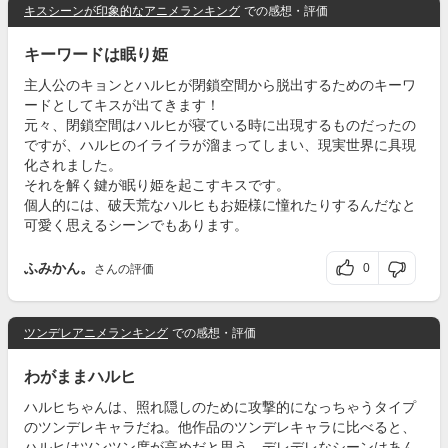
キスシーンが印象的なアニメランキング
での感想・評価
キーワードは眠り姫
主人公のキョンとハルヒが閉鎖空間から脱出するためのキーワ
ードとしてキスが出てきます！
元々、閉鎖空間はハルヒが寝ている時に出現するものだったの
ですが、ハルヒのイライラが溜まってしまい、現実世界に具現
化されました。
それを解く鍵が眠り姫を起こすキスです。
個人的には、破天荒なハルヒもお姫様に憧れたりするんだなと
可愛く思えるシーンでもあります。
ふみかん。
0
さんの評価
ツンデレアニメランキング
での感想・評価
わがままハルヒ
ハルヒちゃんは、照れ隠しのために攻撃的になっちゃうタイプ
のツンデレキャラだね。他作品のツンデレキャラに比べると、
ハルヒはツンツン度が高めだと思う。デレデレなシーンはあん