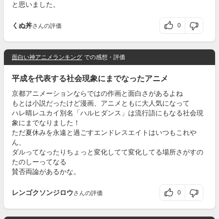
と思いました。
くぬ丼
0
さんの評価
面白い神アニメランキング
での感想・評価
平成を代表する社会現象にまでなったアニメ
京都アニメーションならではの作画と面白さがあるよね
もとは小説だったけど漫画、アニメともに大人気になって
ハレ晴レユカイ別名「ハルヒダンス」は流行語にもなる社会現
象にまでなりました！
ただ夏休みを永遠と過ごすエンドレスエイトはいつもこれや
ん、
ダルってなったりちょっと変化してて変化してる場所さがすの
たのしーってなる
賛否両論があるかな。
レンゴクソンジロウ
0
さんの評価