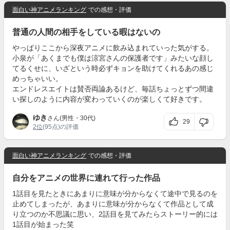
面白い神アニメランキング
での感想・評価
普通の人間の相手をしている暇はないの
やっぱりここから深夜アニメに飲み込まれていった気がする。
小泉が「あくまでも僕は涼宮さんの保護者です」みたいな顔し
てるくせに、いざという時必ずキョンを助けてくれるあの感じ
めっちゃいい。
エンドレスエイトは賛否両論あるけど、毎話ちょっとずつ間違
い探しのように内容が変わっていくのが楽しくて好きです。
ゆき
さん(男性・30代)
29
2位
(95点)の評価
面白い神アニメランキング
での感想・評価
自分をアニメの世界に連れて行った作品
1話目を見たときにあまりに意味が分からなくて途中で見るのを
止めてしまったが、あまりに意味が分からなくて作品として成
り立つのか不思議に思い、2話目を見てみたらストーリー的には
1話目が始まった笑