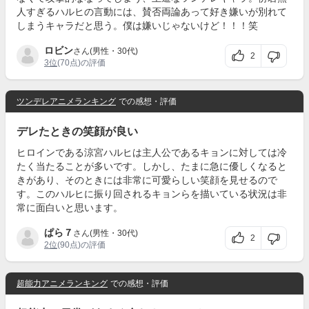
人すぎるハルヒの言動には、賛否両論あって好き嫌いが別れて
しまうキャラだと思う。僕は嫌いじゃないけど！！！笑
ロビン
さん(男性・30代)
2
3位
(70点)の評価
ツンデレアニメランキング
での感想・評価
デレたときの笑顔が良い
ヒロインである涼宮ハルヒは主人公であるキョンに対しては冷
たく当たることが多いです。しかし、たまに急に優しくなると
きがあり、そのときには非常に可愛らしい笑顔を見せるので
す。このハルヒに振り回されるキョンらを描いている状況は非
常に面白いと思います。
ぱら７
さん(男性・30代)
2
2位
(90点)の評価
超能力アニメランキング
での感想・評価