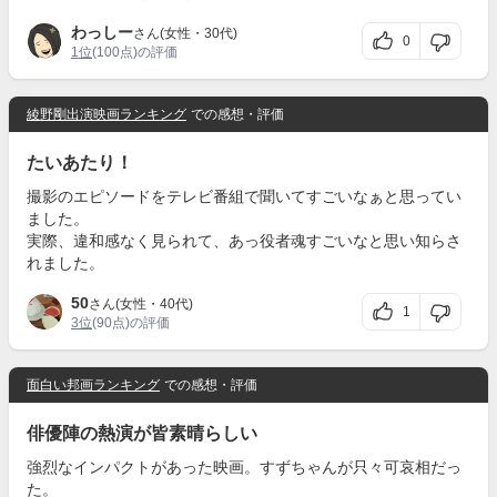
わっしー
さん(女性・30代)
0
1位
(100点)の評価
綾野剛出演映画ランキング
での感想・評価
たいあたり！
撮影のエピソードをテレビ番組で聞いてすごいなぁと思ってい
ました。
実際、違和感なく見られて、あっ役者魂すごいなと思い知らさ
れました。
50
さん(女性・40代)
1
3位
(90点)の評価
面白い邦画ランキング
での感想・評価
俳優陣の熱演が皆素晴らしい
強烈なインパクトがあった映画。すずちゃんが只々可哀相だっ
た。