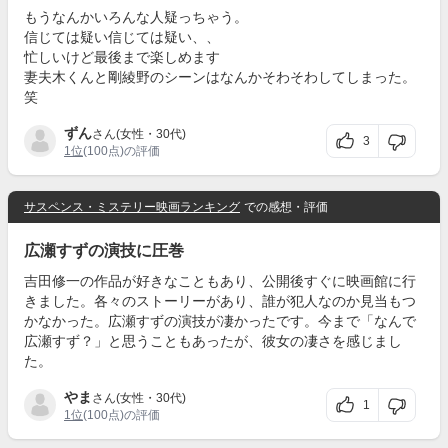
もうなんかいろんな人疑っちゃう。
信じては疑い信じては疑い、、
忙しいけど最後まで楽しめます
妻夫木くんと剛綾野のシーンはなんかそわそわしてしまった。
笑
ずん
さん(女性・30代)
3
1位
(100点)の評価
サスペンス・ミステリー映画ランキング
での感想・評価
広瀬すずの演技に圧巻
吉田修一の作品が好きなこともあり、公開後すぐに映画館に行
きました。各々のストーリーがあり、誰が犯人なのか見当もつ
かなかった。広瀬すずの演技が凄かったです。今まで「なんで
広瀬すず？」と思うこともあったが、彼女の凄さを感じまし
た。
やま
さん(女性・30代)
1
1位
(100点)の評価