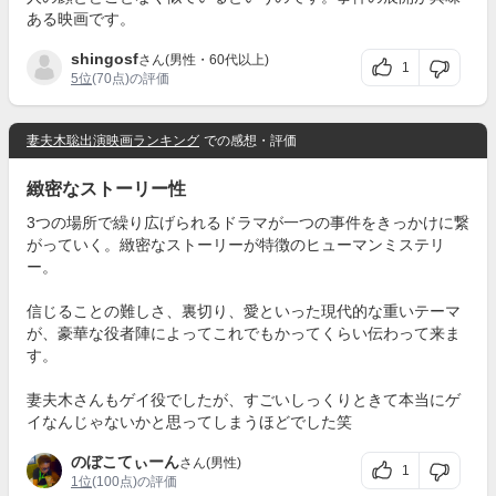
ある映画です。
shingosf
さん(男性・60代以上)
1
5位
(70点)の評価
妻夫木聡出演映画ランキング
での感想・評価
緻密なストーリー性
3つの場所で繰り広げられるドラマが一つの事件をきっかけに繋
がっていく。緻密なストーリーが特徴のヒューマンミステリ
ー。
信じることの難しさ、裏切り、愛といった現代的な重いテーマ
が、豪華な役者陣によってこれでもかってくらい伝わって来ま
す。
妻夫木さんもゲイ役でしたが、すごいしっくりときて本当にゲ
イなんじゃないかと思ってしまうほどでした笑
のぼこてぃーん
さん(男性)
1
1位
(100点)の評価