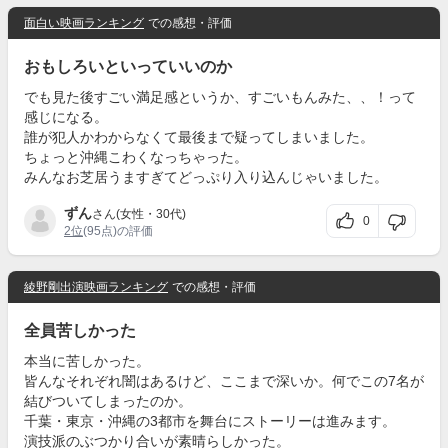
面白い映画ランキング
での感想・評価
おもしろいといっていいのか
でも見た後すごい満足感というか、すごいもんみた、、！って
感じになる。
誰が犯人かわからなくて最後まで疑ってしまいました。
ちょっと沖縄こわくなっちゃった。
みんなお芝居うますぎてどっぷり入り込んじゃいました。
ずん
さん(女性・30代)
0
2位
(95点)の評価
綾野剛出演映画ランキング
での感想・評価
全員苦しかった
本当に苦しかった。
皆んなそれぞれ闇はあるけど、ここまで深いか。何でこの7名が
結びついてしまったのか。
千葉・東京・沖縄の3都市を舞台にストーリーは進みます。
演技派のぶつかり合いが素晴らしかった。