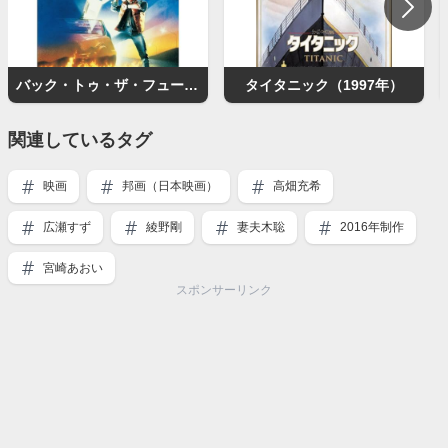
バック・トゥ・ザ・フューチャー
タイタニック（1997年）
関連しているタグ
映画
邦画（日本映画）
高畑充希
広瀬すず
綾野剛
妻夫木聡
2016年制作
宮崎あおい
スポンサーリンク