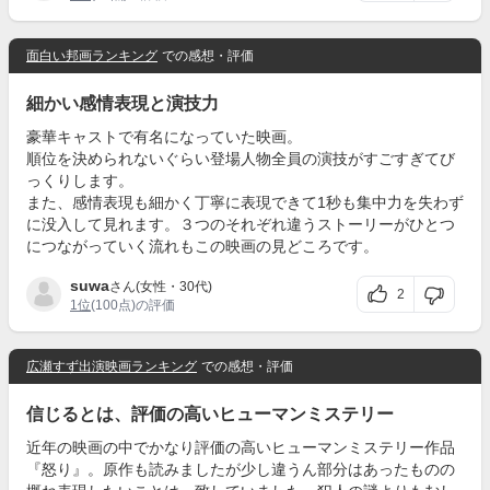
面白い邦画ランキング
での感想・評価
細かい感情表現と演技力
豪華キャストで有名になっていた映画。
順位を決められないぐらい登場人物全員の演技がすごすぎてび
っくりします。
また、感情表現も細かく丁寧に表現できて1秒も集中力を失わず
に没入して見れます。３つのそれぞれ違うストーリーがひとつ
につながっていく流れもこの映画の見どころです。
suwa
さん(女性・30代)
2
1位
(100点)の評価
広瀬すず出演映画ランキング
での感想・評価
信じるとは、評価の高いヒューマンミステリー
近年の映画の中でかなり評価の高いヒューマンミステリー作品
『怒り』。原作も読みましたが少し違うん部分はあったものの