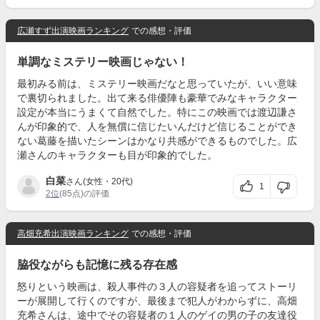
広瀬すず出演映画ランキング
での感想・評価
単調なミステリー映画じゃない！
最初みる前は、ミステリー映画だなと思っていたが、いい意味
で裏切られました。出て来る俳優陣も豪華でみなキャラクター
設定が本当にうまくて自然でした。特にこの映画では渡辺謙さ
んが印象的で、人を無償に信じたいんだけど信じることができ
ない葛藤を描いたシーンはかなり共感ができるものでした。広
瀬さんのキャラクターも目が印象的でした。
白菜
さん(女性・20代)
1
2位
(85点)の評価
高畑充希出演映画ランキング
での感想・評価
脇役ながらも記憶に残る存在感
怒りという映画は、殺人事件の３人の容疑者を追ってストーリ
ーが展開して行くのですが、最後まで犯人がわからずに、高畑
充希さんは、途中でその容疑者の１人のゲイの男の子の友達役