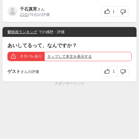
千石真宵
さん
1
21位
(76点)の評価
鬱映画ランキング
での感想・評価
あいしてるって、なんですか？
ネタバレあり
タップ
して本文を表示する
ゲスト
1
さんの評価
スポンサーリンク