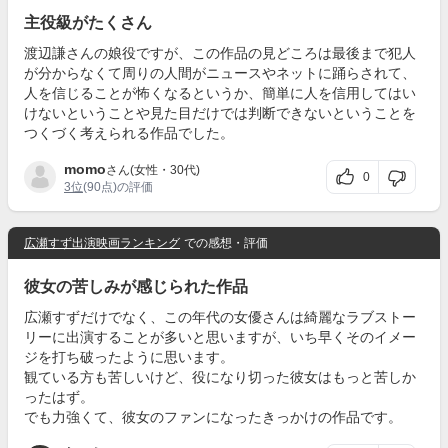
主役級がたくさん
渡辺謙さんの娘役ですが、この作品の見どころは最後まで犯人
が分からなくて周りの人間がニュースやネットに踊らされて、
人を信じることが怖くなるというか、簡単に人を信用してはい
けないということや見た目だけでは判断できないということを
つくづく考えられる作品でした。
momo
さん(女性・30代)
0
3位
(90点)の評価
広瀬すず出演映画ランキング
での感想・評価
彼女の苦しみが感じられた作品
広瀬すずだけでなく、この年代の女優さんは綺麗なラブストー
リーに出演することが多いと思いますが、いち早くそのイメー
ジを打ち破ったように思います。
観ている方も苦しいけど、役になり切った彼女はもっと苦しか
ったはず。
でも力強くて、彼女のファンになったきっかけの作品です。