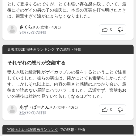
として登場するのですが、とても強い存在感を残していて、最
後にそのゲイの男の子の彼氏に、本当の真実を打ち明けたとき
は、衝撃すぎて涙が止まらなくなりました。
さくら
さん(女性・40代)
0
3位
(75点)の評価
妻夫木聡出演映画ランキング
での感想・評価
それぞれの怒りが交錯する
妻夫木聡と綾野剛がゲイカップルの役をするということで注目
していました。彼らの演技は、確かにとても素晴らしかったで
す。しかしそれ以上に、内容の重さと感情のぶつかり合い、最
後まで読めない展開にハラハラしました。広瀬すず、宮﨑あお
いの演技は壮絶で見ていて苦しくなるほどでした。
あず・ばーとん
さん(女性・40代)
0
3位
(70点)の評価
宮崎あおい出演映画ランキング
での感想・評価