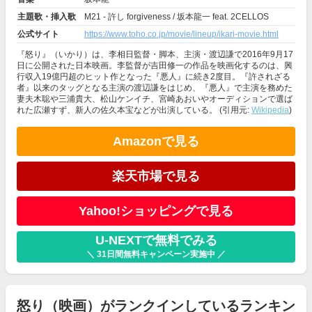
主題歌・挿入歌
M21 - 許し forgiveness / 坂本龍一 feat. 2CELLOS
公式サイト
https://www.toho.co.jp/movie/lineup/ikari-movie.html
『怒り』（いかり）は、李相日監督・脚本、主演・渡辺謙で2016年9月17
日に公開された日本映画。李監督が吉田修一の作品を映画化するのは、興
行収入19億円超のヒット作となった『悪人』に続き2度目。『許されざる
者』以来のタッグとなる主演の渡辺謙をはじめ、『悪人』で主演を務めた
妻夫木聡や三浦貴大、松山ケンイチ、宮崎あおいやオーディションで選ば
れた広瀬すず、新人の佐久本宝などが出演している。 (引用元:
Wikipedia
)
Amazonで見る
楽天市場で見る
Yahoo!ショッピングで見る
U-NEXTで無料でみる
＼ 31日間無料キャンペーン実施中 ／
怒り（映画）がランクインしているランキン