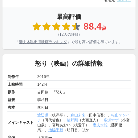
引用元:
Amazon
最高評価
88.4
点
(12人の評価)
「
妻夫木聡出演映画ランキング
」で最も高い評価を得ています。
怒り（映画）の詳細情報
制作年
2016年
上映時間
142分
原作
吉田修一『怒り』
監督
李相日
脚本
李相日
渡辺謙
（槙洋平）、
森山未來
（田中信吾）、
松山ケンイ
チ
（田代哲也）、
綾野剛
（大西直人）、
広瀬すず
（小宮
メインキャスト
山泉）、宮崎あおい（槙愛子）、
妻夫木聡
（藤田優
馬）、
池脇千鶴
（明日香）ほか
音楽
坂本龍一