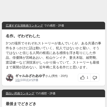
広瀬すず出演映画ランキング
での感想・評価
名作。ぞわぞわした
3つの場所でそれぞれストーリーが進んでいくが、ある共通の事
件をきっかけに話は動いていく。犯人ではないかと疑い、そう
ではないと信じる人間の根底にある感情を浮き彫りにした作
品。俳優陣が宮崎あおい、松山ケンイチ、妻夫木聡、綾野剛、
渡辺健一など演技派がしっかり揃っていて、ストーリーも最後
まで展開が読めない。近年稀に見る名作だと思います。
ギャルみざわあゆ子
さん(男性・20代)
1
1位
(100点)の評価
面白い邦画ランキング
での感想・評価
最後までどきどき