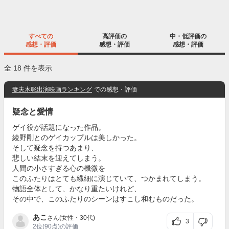
すべての
高評価の
中・低評価の
感想・評価
感想・評価
感想・評価
全 18 件を表示
妻夫木聡出演映画ランキング
での感想・評価
疑念と愛情
ゲイ役が話題になった作品。
綾野剛とのゲイカップルは美しかった。
そして疑念を持つあまり、
悲しい結末を迎えてしまう。
人間の小さすぎる心の機微を
このふたりはとても繊細に演じていて、つかまれてしまう。
物語全体として、かなり重たいけれど、
その中で、このふたりのシーンはすこし和むものだった。
あこ
さん(女性・30代)
3
2位
(90点)の評価