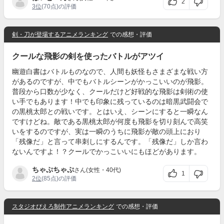
2
3位
(70点)の評価
剣・刀が登場するアニメランキング
での感想・評価
クールな飛影の剣を使ったバトルがアツイ
幽遊白書はバトルものなので、人間も妖怪もさまざまな戦い方
があるのですが、中でもバトルシーンがかっこいいのが飛影。
普段から口数が少なく、クールだけど好戦的な飛影は剣術の使
い手でもあります！中でも印象に残っているのは暗黒武闘会で
の黒桃太郎との戦いです。とはいえ、シーンにすると一瞬なん
ですけどね。敵である黒桃太郎が何度も飛影を切り刻んで高笑
いをするのですが、実は一瞬のうちに飛影が敵の頭上におり
「残像だ」と言って串刺しにするんです。「残像だ」しか言わ
ないんですよ！？クールでかっこいいにもほどがあります。
ちゃぷちゃぷ
さん(女性・40代)
1
2位
(85点)の評価
スタジオぴえろ制作アニメランキング
での感想・評価