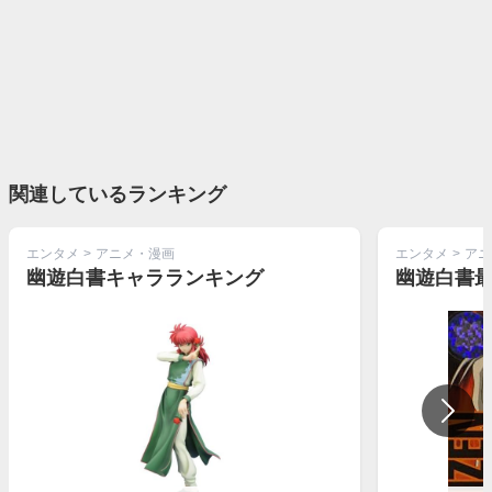
関連しているランキング
エンタメ
>
アニメ・漫画
エンタメ
>
アニ
幽遊白書キャラランキング
幽遊白書