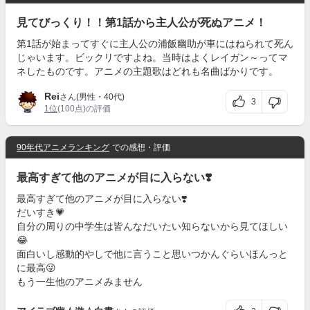
見てびっくり！！第1話から主人公が死ぬアニメ！
第1話が始まってすぐに主人公の浦飯幽助が車にはねられて死ん
じゃいます。ビックリですよね。当時はよくレイガン～ってマ
ネしたものです。アニメの主題歌はどれも名曲ばかりです。
Rei
さん(男性・40代)
3
1位
(100点)の評価
90年代アニメランキング
での感想・評価
最高すぎて他のアニメが目に入らない❣️
最高すぎて他のアニメが目に入らない❣️
だいすき💗
自分の周りの中学生は皆んなだいたい知らないから見てほしい
😂
面白いし感動的やしで他に言うこと思いつかんぐらいほんっと
に最高😜
もう一生他のアニメみません