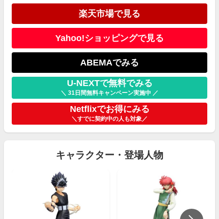
楽天市場で見る
Yahoo!ショッピングで見る
ABEMAでみる
U-NEXTで無料でみる
＼ 31日間無料キャンペーン実施中 ／
Netflixでお得にみる
＼すでに契約中の人も対象／
キャラクター・登場人物