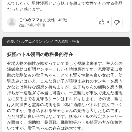
んでしたが、男性漫画という括りを超えて女性でもハマる作品
だったと感じます。
こつめママ
さん(女性・40代)
0
2位
(95点)の評価
恋愛バトルアニメランキング
での感想・評価
妖怪バトル漫画の教科書的存在
登場人物の個性が際立っていて楽しく視聴出来ます。主人公の
浦飯幽助は所謂ヤンキー、しかも喧嘩最強です。恋愛要素は幽
助の幼馴染みの蛍子ちゃん。とても賢く性格も良い女の子。幼
馴染みとはいえ、こんな良い子が喧嘩まみれのヤンキーを想う
かなとは無粋な感想を持ちますが、蛍子ちゃんの幽助を想う気
持ちが一途過ぎて本当に可愛い。一度幽助が事故で死んだ後現
世に戻るまでを見守るシーンはドキドキします。その後、幽助
は人間世界と霊界の均衡を保つ為に過酷なバトルに挑んでいく
のですが、巻き込まれる蛍子ちゃんの覚悟も大したものです。
ただ可愛い良い子ではないです。妖怪バトルの設定ストーリー
が面白く、幽助戦、桑原戦、飛影戦等バトル描写の方が印象強
いですが、蛍子ちゃんの存在は絶大です。