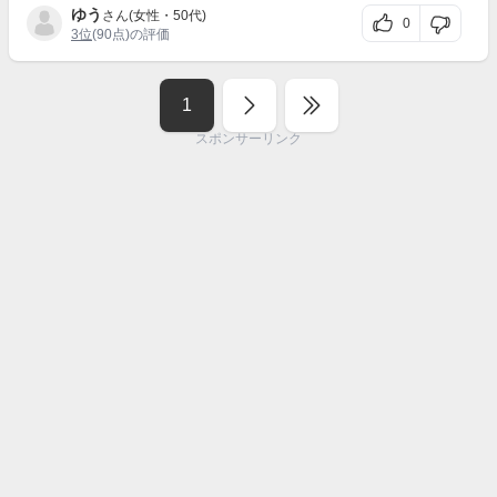
ゆう
さん(女性・50代)
0
3位
(90点)の評価
1
スポンサーリンク