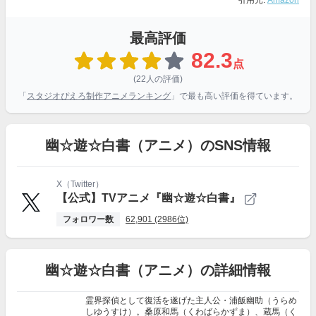
引用元:
Amazon
最高評価
82.3
点
(22人の評価)
「
スタジオぴえろ制作アニメランキング
」で最も高い評価を得ています。
幽☆遊☆白書（アニメ）のSNS情報
X（Twitter）
【公式】TVアニメ『幽☆遊☆白書』
フォロワー数
62,901 (2986位)
幽☆遊☆白書（アニメ）の詳細情報
霊界探偵として復活を遂げた主人公・浦飯幽助（うらめ
しゆうすけ）。桑原和馬（くわばらかずま）、蔵馬（く