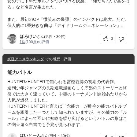
女の子に下卑たポルノをつきつける快感」「俺たち7人で墓をほ
る」など名言が生まれた。
また、最初のOP「微笑みの爆弾」のインパクトは絶大。ただ、
個人的に1番好きな曲は『デイドリームジェネレーション』。
ほろけい
さん(男性・30代)
3
1位
(100点)の評価
妖怪アニメランキング
での感想・評価
能力バトル
HUNTER×HUNTERで知られる冨樫義博の初期の代表作。
週刊少年ジャンプの長期連載漫画らしく序盤のストーリーと終
盤では大きく違っていて、中盤のトーナメント開始あたりから
人気が爆発しました。
HUNTER×HUNTERと言えば「念能力」が昨今の能力バトルブ
ームを牽引した一つとして知られていますが、その能力の「ル
ール」によって互いに知略を繰り広げるというバトルの形はこ
の幽☆遊☆白書でも予兆が見られます。
はいとーん
さん(男性・40代)