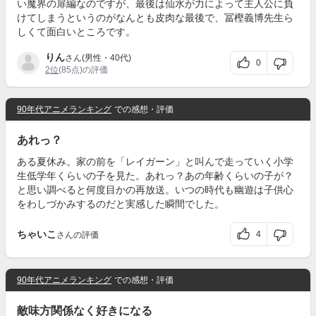
い魔界の扉編なのですが、最後は仙水が力によって主人公に負
けてしまうというのがなんとも皮肉な最後で、冨樫義博先生ら
しくて面白いところです。
りん
さん(男性・40代)
0
2位
(85点)の評価
90年代アニメランキング
での感想・評価
あれっ？
ある夏休み。家の前を「レイガーン」と叫んで走っていく小学
生低学年くらいの子を見た。あれっ？あの年齢くらいの子が？
と思い調べると何度目かの再放送。いつの時代も幽遊は子供心
をわしづかみするのだと実感した瞬間でした。
ちゃいこ
4
さんの評価
90年代アニメランキング
での感想・評価
敵味方関係なく好きになる