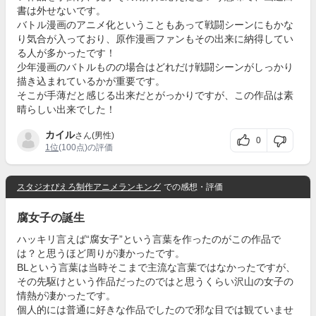
書は外せないです。
バトル漫画のアニメ化ということもあって戦闘シーンにもかな
り気合が入っており、原作漫画ファンもその出来に納得してい
る人が多かったです！
少年漫画のバトルものの場合はどれだけ戦闘シーンがしっかり
描き込まれているかが重要です。
そこが手薄だと感じる出来だとがっかりですが、この作品は素
晴らしい出来でした！
カイル
さん(男性)
0
1位
(100点)の評価
スタジオぴえろ制作アニメランキング
での感想・評価
腐女子の誕生
ハッキリ言えば“腐女子”という言葉を作ったのがこの作品で
は？と思うほど周りが凄かったです。
BLという言葉は当時そこまで主流な言葉ではなかったですが、
その先駆けという作品だったのではと思うくらい沢山の女子の
情熱が凄かったです。
個人的には普通に好きな作品でしたので邪な目では観ていませ