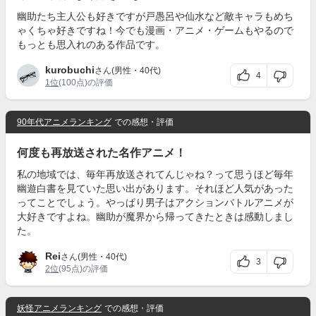
幽助たち主人公も好きですが戸愚呂や仙水など敵キャラもめち
ゃくちゃ好きですね！今でも漫画・アニメ・ゲームもやるので
もっとも思入れのある作品です。
kurobuchi
さん(男性・40代)
4
1位
(100点)の評価
90年代アニメランキング
での感想・評価
何度も再放送された名作アニメ！
私の地域では、毎年再放送されてんじゃね？って思うほど毎年
幽遊白書を見ていた思い出があります。それほど人気があった
ってことでしょう。やっぱり男子はアクションバトルアニメが
大好きですよね。幽助が魔界から帰ってきたときは感動しまし
た。
Rei
さん(男性・40代)
3
2位
(95点)の評価
妖怪アニメランキング
での感想・評価