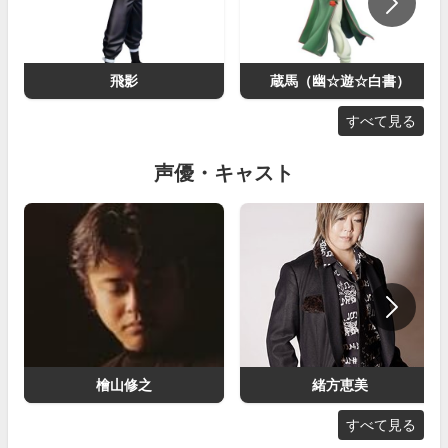
飛影
蔵馬（幽☆遊☆白書）
すべて見る
声優・キャスト
檜山修之
緒方恵美
すべて見る