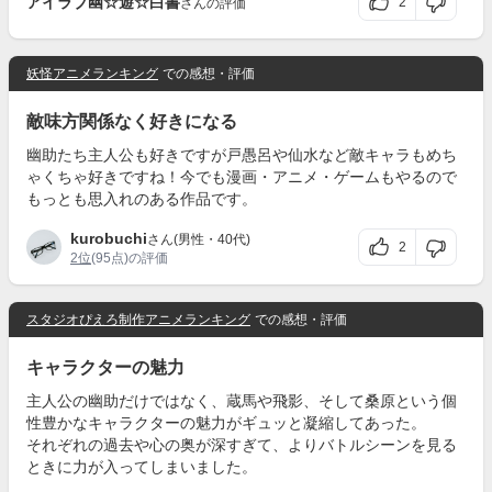
アイラブ幽☆遊☆白書
2
さんの評価
妖怪アニメランキング
での感想・評価
敵味方関係なく好きになる
幽助たち主人公も好きですが戸愚呂や仙水など敵キャラもめち
ゃくちゃ好きですね！今でも漫画・アニメ・ゲームもやるので
もっとも思入れのある作品です。
kurobuchi
さん(男性・40代)
2
2位
(95点)の評価
スタジオぴえろ制作アニメランキング
での感想・評価
キャラクターの魅力
主人公の幽助だけではなく、蔵馬や飛影、そして桑原という個
性豊かなキャラクターの魅力がギュッと凝縮してあった。
それぞれの過去や心の奥が深すぎて、よりバトルシーンを見る
ときに力が入ってしまいました。