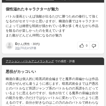
個性溢れたキャラクターが魅力
バトル漫画といえば強敵が出るたびに勝つための修行して強く
なるのがセオリーかと思いますが、幽遊白書ではキャラクター
によっては緻密な戦術が描かれている事が多く考えながら作品
を観るのが楽しかったのを覚えています
また敵がどんどん仲間になるのが魅力
D
さん(男性・30代)
0
3位
(70点)の評価
アクション・バトルアニメランキング
での感想・評価
悪役がカッコいい
幽遊白書は個人的に暗黒武術会編までと魔界の扉編からは作品
の質がぜんぜん違うように感じます。暗黒武術会までは戸愚呂
とのバトルなど所謂ジャンプ系のバトルものの系譜をたどって
いるように思えるのですが、仙水が出てくる魔界の扉編は自分
の能力を使い力だけではないバトルに変わっていったように思
えるのです。自分が好きなのはこの力のみのバトルで終わらな