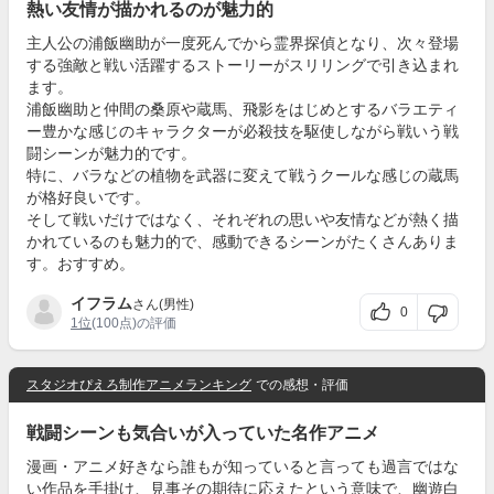
熱い友情が描かれるのが魅力的
主人公の浦飯幽助が一度死んでから霊界探偵となり、次々登場
する強敵と戦い活躍するストーリーがスリリングで引き込まれ
ます。
浦飯幽助と仲間の桑原や蔵馬、飛影をはじめとするバラエティ
ー豊かな感じのキャラクターが必殺技を駆使しながら戦いう戦
闘シーンが魅力的です。
特に、バラなどの植物を武器に変えて戦うクールな感じの蔵馬
が格好良いです。
そして戦いだけではなく、それぞれの思いや友情などが熱く描
かれているのも魅力的で、感動できるシーンがたくさんありま
す。おすすめ。
イフラム
さん(男性)
0
1位
(100点)の評価
スタジオぴえろ制作アニメランキング
での感想・評価
戦闘シーンも気合いが入っていた名作アニメ
漫画・アニメ好きなら誰もが知っていると言っても過言ではな
い作品を手掛け、見事その期待に応えたという意味で、幽遊白