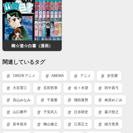
幽☆遊☆白書（漫画）
関連しているタグ
1992年アニメ
ABEMA
アニメ
折笠愛
大谷育江
玄田哲章
佐々木望
田中真弓
高山みなみ
千葉繁
飛田展男
林原めぐみ
山口勝平
子安武人
辻谷耕史
森川智之
若本規夫
檜山修之
江原正士
緒方恵美