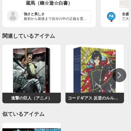
蔵馬（幽☆遊☆白書）
強さと美しさ
全盛
最初から最後まで自分の中の正義を貫いてるように感じます...
関連しているアイテム
進撃の巨人（アニメ）
コードギアス 反逆のルルーシュ（アニメ）
似ているアイテム