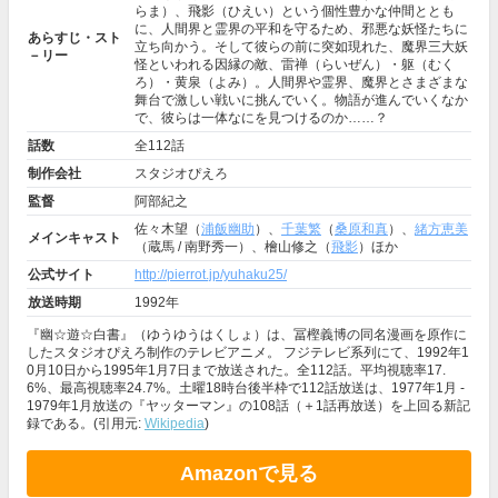
らま）、飛影（ひえい）という個性豊かな仲間ととも
に、人間界と霊界の平和を守るため、邪悪な妖怪たちに
あらすじ・スト
立ち向かう。そして彼らの前に突如現れた、魔界三大妖
－リー
怪といわれる因縁の敵、雷禅（らいぜん）・躯（むく
ろ）・黄泉（よみ）。人間界や霊界、魔界とさまざまな
舞台で激しい戦いに挑んでいく。物語が進んでいくなか
で、彼らは一体なにを見つけるのか……？
話数
全112話
制作会社
スタジオぴえろ
監督
阿部紀之
佐々木望（
浦飯幽助
）、
千葉繁
（
桑原和真
）、
緒方恵美
メインキャスト
（蔵馬 / 南野秀一）、檜山修之（
飛影
）ほか
公式サイト
http://pierrot.jp/yuhaku25/
放送時期
1992年
『幽☆遊☆白書』（ゆうゆうはくしょ）は、冨樫義博の同名漫画を原作に
したスタジオぴえろ制作のテレビアニメ。 フジテレビ系列にて、1992年1
0月10日から1995年1月7日まで放送された。全112話。平均視聴率17.
6%、最高視聴率24.7%。土曜18時台後半枠で112話放送は、1977年1月 -
1979年1月放送の『ヤッターマン』の108話（＋1話再放送）を上回る新記
録である。(引用元:
Wikipedia
)
Amazonで見る