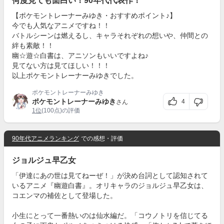
何度見ても面白い！90年代代表作！
【ポケモントレーナーみゆき・おすすめポイント♪】
今でも人気なアニメですね！！
バトルシーンは燃えるし、キャラそれぞれの想いや、仲間との
絆も素敵！！
幽☆遊☆白書は、アニソンもいいですよね♪
見てない方は見てほしい！！！
以上ポケモントレーナーみゆきでした。
ポケモントレーナーみゆき
ポケモントレーナーみゆき
4
さん
1位
(100点)の評価
90年代アニメランキング
での感想・評価
ジョルジュ早乙女
「伊達にあの世は見てねーぜ！」が決め台詞として認知されて
いるアニメ『幽遊白書』。オリキャラのジョルジュ早乙女は、
コエンマの補佐として登場した。
小生にとって一番熱いのは仙水編だ。「コウノトリを信じてる