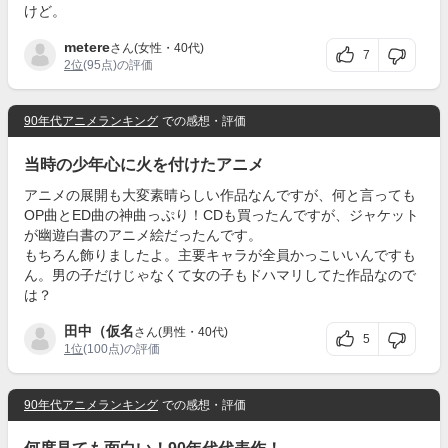
けど。
metere
さん(女性・40代)
7
2位
(95点)の評価
90年代アニメランキング
での感想・評価
当時の少年心に火を付けたアニメ
アニメの展開も大変素晴らしい作品なんですが、何と言っても
OP曲とED曲の神曲っぷり！CDも買ったんですが、ジャケット
が幽遊白書のアニメ絵だったんです。
もちろん飾りましたよ。主要キャラが全員かっこいいんですも
ん。男の子だけじゃなくて女の子もドハマリしてた作品なので
は？
田中（仮名
さん(男性・40代)
5
1位
(100点)の評価
90年代アニメランキング
での感想・評価