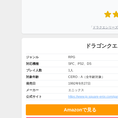
「
ドラクエシリーズ
ドラゴンクエ
ジャンル
RPG
対応機種
SFC、PS2、DS
プレイ人数
1人
対象年齢
CERO：A（全年齢対象）
発売日
1992年9月27日
メーカー
エニックス
公式サイト
https://www.jp.square-enix.com/ga
Amazonで見る