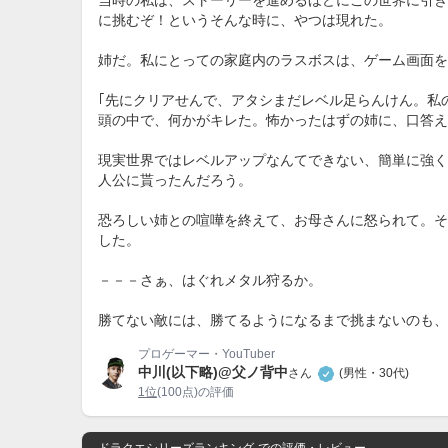
当時の私は、ストーリーを進めるほどにこの世界に引き
に挑むぞ！というそんな時に、やつは現れた。
姉だ。私にとっての家庭内のラスボスは、ゲーム画面を
｢先にクリアせんで、アタシまだレベル足らんけん。私
頭の中で、何かがキレた。怖かったはずの姉に、口答え
現実世界ではレベルアップなんてできない、簡単に強く
人公に貰ったんだろう。
恐ろしい姉との喧嘩を終えて、お母さんに怒られて。そ
した。
－－－さぁ、はぐれメタル狩るか。
勝てない敵には、勝てるようになるまで挑まないのも、
プロゲーマー・YouTuber
中川(以下略)@父ノ背中
さん
(男性・30代)
1位
(100点)の評価
ドラクエシリーズランキング
での評価・レビュー