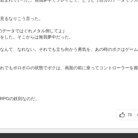
込まれていった。無我夢中でプレイして、とうとう自分のデータでラス
見るなりこう言った。
のデータではぐれメタル倒してよ｣
をした。そこからは無我夢中だった。
なんて、なれない。それでも立ち向かう勇気を、あの時のボクはゲーム
れでもボロボロの状態でボクは、画面の前に座ってコントローラーを握
RPGの鉄則なのだ。
79