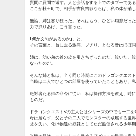
質問に質問で返す。人と会話をする上でのタブーである
ここが杜王町で、相手が吉良吉影ならば、私の体が消し
無論、姉は怒り狂った。それはもう、ひどい癇癪だった
力で抓りあげ、こう言った。
｢何か文句があるのか｣、と。
その言葉と、首に走る激痛。ブチり、となる音はほぼ同
姉は、幼い弟の首の皮を引きちぎったのだ。泣いた、泣
なったのだ。
そんな姉と私は、全く同じ時期にこのドラゴンクエスト
当時は二人でひとつの部屋を使っていたこともあり、私
絶対者たる姉の命令に従い、私は操作方法を教え、時に
ものだ。
ドラゴンクエストVの主人公はシリーズの中でも一二を
母は居らず、父と子の二人でモンスターの跋扈する世界
父を失い、化け物達の奴隷としてただ酷使される少年期