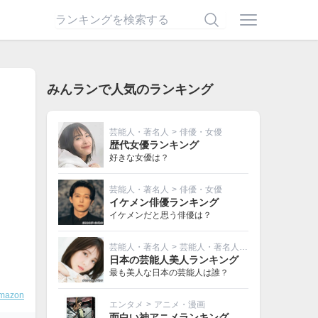
みんランで人気のランキング
芸能人・著名人
>
俳優・女優
歴代女優ランキング
好きな女優は？
芸能人・著名人
>
俳優・女優
イケメン俳優ランキング
イケメンだと思う俳優は？
芸能人・著名人
>
芸能人・著名人その他
日本の芸能人美人ランキング
最も美人な日本の芸能人は誰？
mazon
エンタメ
>
アニメ・漫画
面白い神アニメランキング