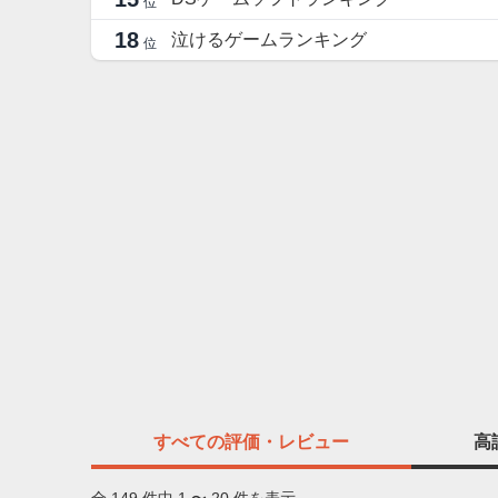
位
18
泣けるゲームランキング
位
すべての
評価・レビュー
高