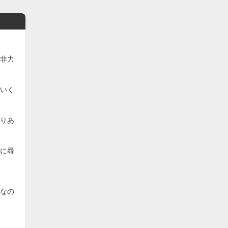
非力
いく
りあ
に尋
なの