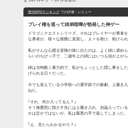
全 149 件中 1 〜 20 件を表示
歴代RPGランキング
での評価・レビュー
プレイ権を巡って姉弟喧嘩が勃発した神ゲー
ドラゴンクエストシリーズ、それはプレイヤーが勇者を
な勇者が、様々な困難に直面し、人々を助け、助けられ
私がそんな心躍る冒険の旅に出たのは、よく姉に虐めら
らいのちびっ子で、二歳年上の姉にはいつも頭が上がら
姉は当時酷く暴力的で、私がちょっとした隠し事をした
げられる日々だった。
今でも覚えている小学校への通学路での惨劇。上履き入
ねた。
｢それ、何が入ってるん？｣
そう無愛想に指さす先には上履き入れ、勿論入っている
かは定かではないが、私は最悪の手で返してしまった。
｢え、見たらわかるやろ？｣