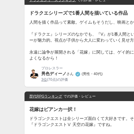
ドラクエシリーズで1番人間を描いている作品
人間を描く作品って素敵。ゲイムもそうだし、映画とか
『ドラクエ』シリーズのなかでも、『V』が1番人間と
ーが魅力的。視点が子供から大人に変わっていく見せ方
永遠に論争が展開される「花嫁」に関しては、ゲイ的に
よくなるから！
プロレスラー
男色ディーノ
さん
(男性・40代)
3位
(70点)の評価
歴代RPGランキング
での評価・レビュー
花嫁はビアンカ一択！
ドラゴンクエストは全シリーズ面白くて大好きです。そ
『ドラゴンクエストⅤ 天空の花嫁』ですね。