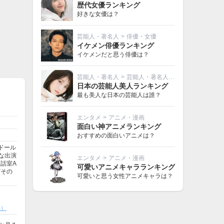
歴代女優ランキング
好きな女優は？
芸能人・著名人
>
俳優・女優
イケメン俳優ランキング
イケメンだと思う俳優は？
芸能人・著名人
>
芸能人・著名人その他
日本の芸能人美人ランキング
最も美人な日本の芸能人は誰？
エンタメ
>
アニメ・漫画
面白い神アニメランキング
おすすめの面白いアニメは？
ンドール
な出演
エンタメ
>
アニメ・漫画
談話室A
可愛いアニメキャラランキング
どその
可愛いと思う女性アニメキャラは？
4）