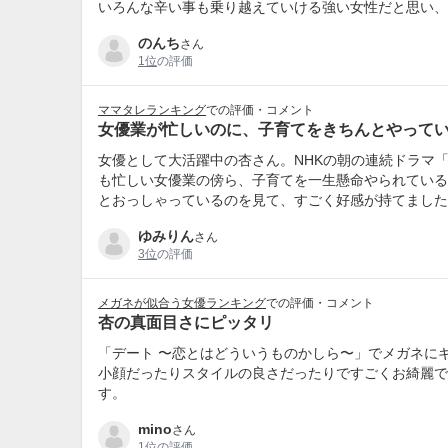
いろんな辛い事も乗り越えていける強い女性だと思い、
のんち
さん
1位
の評価
ママタレランキング
での評価・コメント
女優業が忙しいのに、子育てをきちんとやって
女優として大活躍中の杏さん。NHKの朝の連続ドラマ
も忙しい女優業の傍ら、子育てを一生懸命やられている
とおっしゃっているのを見て、すごく好感が持てました
ゆみりん
さん
3位
の評価
メガネが似合う女優ランキング
での評価・コメント
杏の真面目さにピッタリ
「デート 〜恋とはどういうものかしら〜」でメガネに
小顔だったりスタイルの良さだったりですごくお綺麗で
す。
mino
さん
1位
の評価