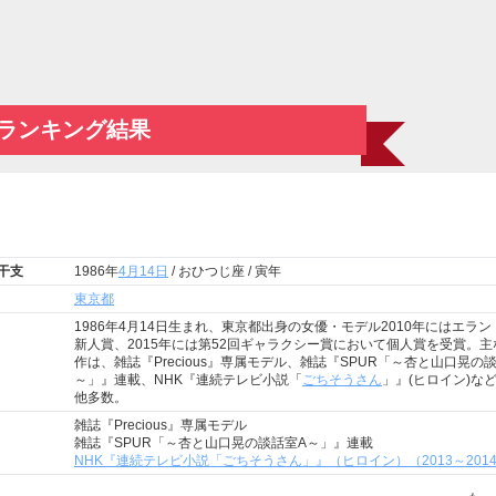
ランキング結果
 干支
1986年
4月14日
/ おひつじ座 / 寅年
東京都
1986年4月14日生まれ、東京都出身の女優・モデル2010年にはエラ
新人賞、2015年には第52回ギャラクシー賞において個人賞を受賞。主
作は、雑誌『Precious』専属モデル、雑誌『SPUR「～杏と山口晃の
～」』連載、NHK『連続テレビ小説「
ごちそうさん
」』(ヒロイン)な
他多数。
雑誌『Precious』専属モデル
雑誌『SPUR「～杏と山口晃の談話室A～」』連載
NHK『連続テレビ小説「ごちそうさん」』（ヒロイン）（2013～201