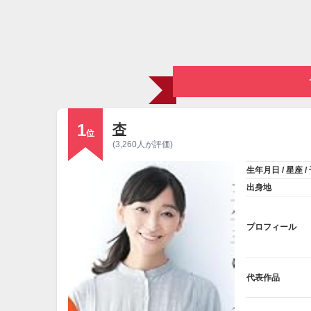
1
杏
位
(3,260人が評価)
生年月日 / 星座 /
出身地
プロフィール
代表作品