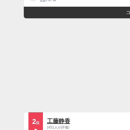
2
工藤静香
位
(451人が評価)