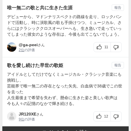
唯一無二の歌と共に生きた生涯
報告
デビューから、マドンナリスペクトの路線を走り、ロックバン
ドで活動し、時に演歌風の歌も手掛けつつ、ミュージカル、さ
らにはクラシッククロスオーバーへも、生き急いで走っていっ
てしまった彼女のような存在は、今後も出てこないでしょう。
@ga-peei
さん
11
2位
の評価
歌を愛し続けた早世の歌姫
報告
アイドルとしてだけでなくミュージカル・クラシック音楽にも
挑戦し、
芸能界で唯一無二の存在となった矢先、白血病で38歳でこの世
を去った
人生最後まで希望を失わず、懸命に生きた姿と美しい歌声は
今も人々の記憶のなかで輝き続ける。
JR120XE
さん
12
9位
の評価