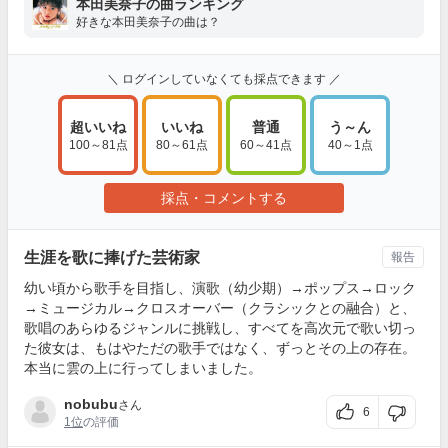
本田美奈子の曲ランキング
好きな本田美奈子の曲は？
＼ ログインしていなくても採点できます ／
超いいね
いいね
普通
う～ん
100～81点
80～61点
60～41点
40～1点
採点・コメントする
生涯を歌に捧げた芸術家
報告
幼い頃から歌手を目指し、演歌（幼少期）→ポップス→ロック
→ミュージカル→クロスオーバー（クラシックとの融合）と、
歌唱のあらゆるジャンルに挑戦し、すべてを高次元で歌い切っ
た彼女は、もはやただの歌手ではなく、ずっとその上の存在。
本当に雲の上に行ってしまいました。
nobubu
さん
6
1位
の評価