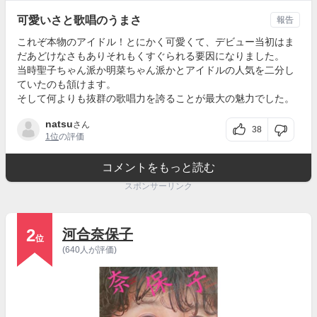
可愛いさと歌唱のうまさ
報告
これぞ本物のアイドル！とにかく可愛くて、デビュー当初はま
だあどけなさもありそれもくすぐられる要因になりました。
当時聖子ちゃん派か明菜ちゃん派かとアイドルの人気を二分し
ていたのも頷けます。
そして何よりも抜群の歌唱力を誇ることが最大の魅力でした。
natsu
さん
38
1位
の評価
コメントをもっと読む
スポンサーリンク
2
河合奈保子
位
(640人が評価)