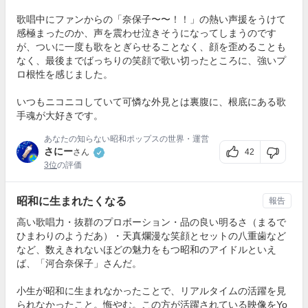
歌唱中にファンからの「奈保子〜〜！！」の熱い声援をうけて
感極まったのか、声を震わせ泣きそうになってしまうのです
が、ついに一度も歌をとぎらせることなく、顔を歪めることも
なく、最後までばっちりの笑顔で歌い切ったところに、強いプ
ロ根性を感じました。
いつもニコニコしていて可憐な外見とは裏腹に、根底にある歌
手魂が大好きです。
あなたの知らない昭和ポップスの世界・運営
さにー
42
さん
3位
の評価
昭和に生まれたくなる
報告
高い歌唱力・抜群のプロボーション・品の良い明るさ（まるで
ひまわりのようだあ）・天真爛漫な笑顔とセットの八重歯など
など、数えきれないほどの魅力をもつ昭和のアイドルといえ
ば、「河合奈保子」さんだ。
小生が昭和に生まれなかったことで、リアルタイムの活躍を見
られなかったこと。悔やむ。この方が活躍されている映像をYo