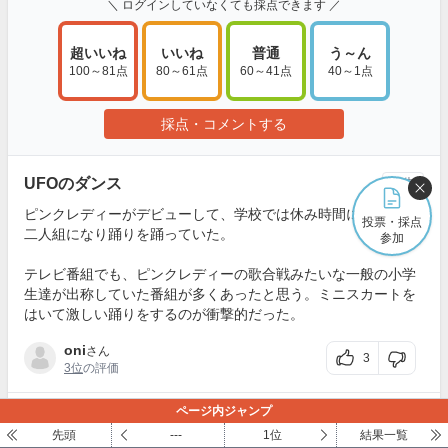
＼ ログインしていなくても採点できます ／
超いいね
いいね
普通
う～ん
100～81点
80～61点
60～41点
40～1点
採点・コメントする
UFOのダンス
報告
ピンクレディーがデビューして、学校では休み時間になれば、
投票・採点
二人組になり踊りを踊っていた。
参加
テレビ番組でも、ピンクレディーの歌合戦みたいな一般の小学
生達が出称していた番組が多くあったと思う。ミニスカートを
はいて激しい踊りをするのが衝撃的だった。
oni
さん
3
3位
の評価
ページ内ジャンプ
昭和の代表格
報告
先頭
---
1位
結果一覧