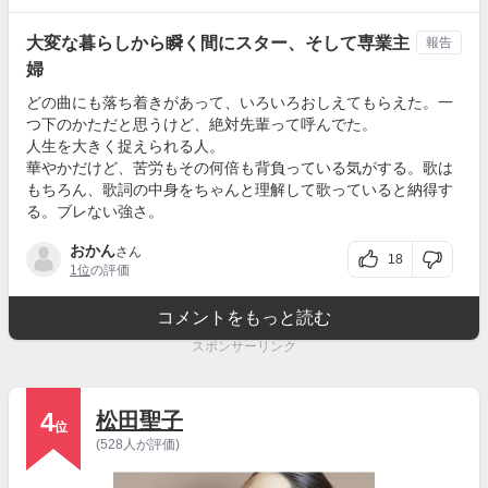
大変な暮らしから瞬く間にスター、そして専業主
報告
婦
どの曲にも落ち着きがあって、いろいろおしえてもらえた。一
つ下のかただと思うけど、絶対先輩って呼んでた。
人生を大きく捉えられる人。
華やかだけど、苦労もその何倍も背負っている気がする。歌は
もちろん、歌詞の中身をちゃんと理解して歌っていると納得す
る。ブレない強さ。
おかん
さん
18
1位
の評価
コメントをもっと読む
スポンサーリンク
4
松田聖子
位
(528人が評価)