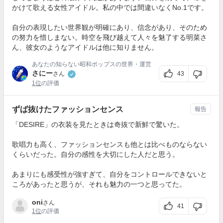
かけて歌える女性アイドル。私の中では間違いなくNo.1です。
自分の表現したい世界観が明確にあり、信念があり、そのため
の努力を惜しまない。時空を飛び越えて人々を魅了する明菜さ
ん、彼女のようなアイドルは他に知りません。
あなたの知らない昭和ポップスの世界・運営
さにー
43
さん
1位
の評価
ずば抜けたファッションセンス
報告
「DESIRE」の衣装を見たときは奇抜で新鮮で驚いた。
歌唱力も高く、ファッションセンスも他とは比べものならない
くらいだった。自分の感性を大切にした人だと思う。
あまりにも感受性が強すぎて、自分をコントロールできないと
ころがあったと思うが、それも魅力の一つと思ってた。
oni
さん
41
1位
の評価