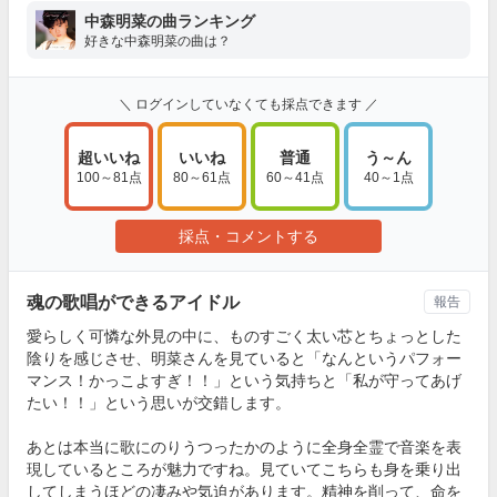
中森明菜の曲ランキング
好きな中森明菜の曲は？
＼ ログインしていなくても採点できます ／
超いいね
いいね
普通
う～ん
100～81点
80～61点
60～41点
40～1点
採点・コメントする
魂の歌唱ができるアイドル
報告
愛らしく可憐な外見の中に、ものすごく太い芯とちょっとした
陰りを感じさせ、明菜さんを見ていると「なんというパフォー
マンス！かっこよすぎ！！」という気持ちと「私が守ってあげ
たい！！」という思いが交錯します。
あとは本当に歌にのりうつったかのように全身全霊で音楽を表
現しているところが魅力ですね。見ていてこちらも身を乗り出
してしまうほどの凄みや気迫があります。精神を削って、命を