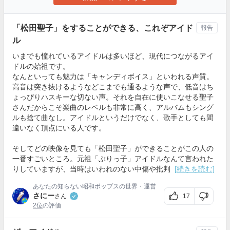
「松田聖子」をすることができる、これぞアイド
報告
ル
いまでも憧れているアイドルは多いほど、現代につながるアイ
ドルの始祖です。
なんといっても魅力は「キャンディボイス」といわれる声質。
高音は突き抜けるようなどこまでも通るような声で、低音はち
ょっぴりハスキーな切ない声。それを自在に使いこなせる聖子
さんだからこそ楽曲のレベルも非常に高く、アルバムもシング
ルも捨て曲なし。アイドルというだけでなく、歌手としても間
違いなく頂点にいる人です。
そしてどの映像を見ても「松田聖子」ができることがこの人の
一番すごいところ。元祖「ぶりっ子」アイドルなんて言われた
りしていますが、当時はいわれのない中傷や批判
[続きを読む]
あなたの知らない昭和ポップスの世界・運営
さにー
17
さん
2位
の評価