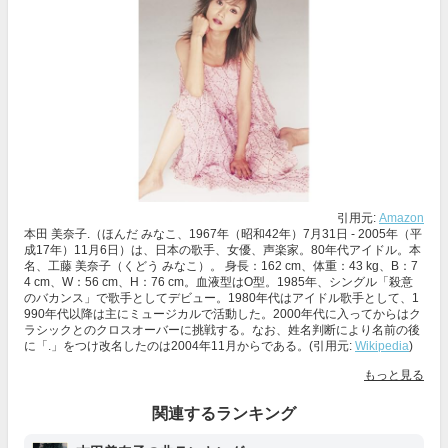
引用元:
Amazon
本田 美奈子.（ほんだ みなこ、1967年（昭和42年）7月31日 - 2005年（平
成17年）11月6日）は、日本の歌手、女優、声楽家。80年代アイドル。本
名、工藤 美奈子（くどう みなこ）。 身長：162 cm、体重：43 kg、B：7
4 cm、W：56 cm、H：76 cm。血液型はO型。1985年、シングル「殺意
のバカンス」で歌手としてデビュー。1980年代はアイドル歌手として、1
990年代以降は主にミュージカルで活動した。2000年代に入ってからはク
ラシックとのクロスオーバーに挑戦する。なお、姓名判断により名前の後
に「.」をつけ改名したのは2004年11月からである。(引用元:
Wikipedia
)
もっと見る
関連するランキング