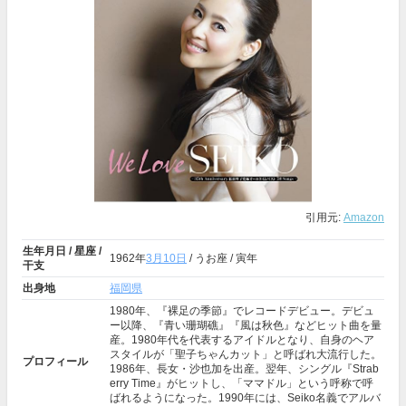
引用元:
Amazon
生年月日 / 星座 /
1962年
3月10日
/ うお座 / 寅年
干支
出身地
福岡県
1980年、『裸足の季節』でレコードデビュー。デビュ
ー以降、『青い珊瑚礁』『風は秋色』などヒット曲を量
産。1980年代を代表するアイドルとなり、自身のヘア
スタイルが「聖子ちゃんカット」と呼ばれ大流行した。
プロフィール
1986年、長女・沙也加を出産。翌年、シングル『Strab
erry Time』がヒットし、「ママドル」という呼称で呼
ばれるようになった。1990年には、Seiko名義でアルバ