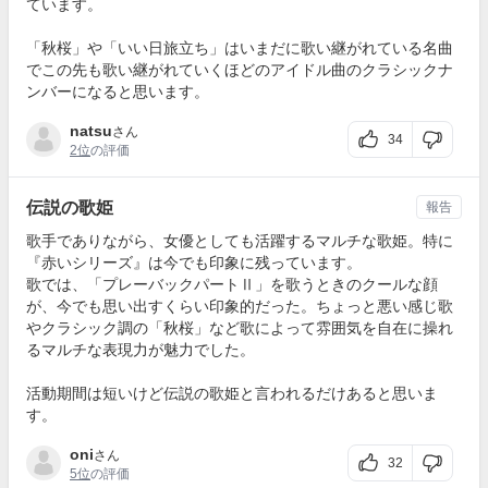
ています。
「秋桜」や「いい日旅立ち」はいまだに歌い継がれている名曲
でこの先も歌い継がれていくほどのアイドル曲のクラシックナ
ンバーになると思います。
natsu
さん
34
2位
の評価
伝説の歌姫
報告
歌手でありながら、女優としても活躍するマルチな歌姫。特に
『赤いシリーズ』は今でも印象に残っています。
歌では、「プレーバックパートⅡ」を歌うときのクールな顔
が、今でも思い出すくらい印象的だった。ちょっと悪い感じ歌
やクラシック調の「秋桜」など歌によって雰囲気を自在に操れ
るマルチな表現力が魅力でした。
活動期間は短いけど伝説の歌姫と言われるだけあると思いま
す。
oni
さん
32
5位
の評価