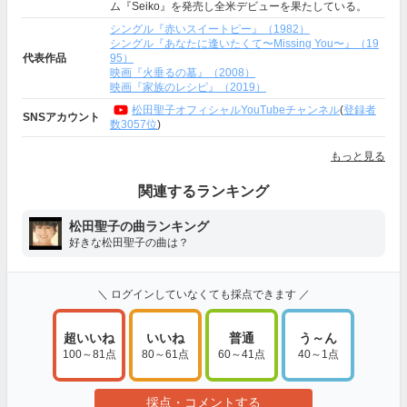
ム『Seiko』を発売し全米デビューを果たしている。
シングル『赤いスイートピー』（1982）
シングル『あなたに逢いたくて〜Missing You〜』（19
代表作品
95）
映画『火垂るの墓』（2008）
映画『家族のレシピ』（2019）
松田聖子オフィシャルYouTubeチャンネル
(
登録者
SNSアカウント
数3057位
)
もっと見る
関連するランキング
松田聖子の曲ランキング
好きな松田聖子の曲は？
＼ ログインしていなくても採点できます ／
超いいね
いいね
普通
う～ん
100～81点
80～61点
60～41点
40～1点
採点・コメントする