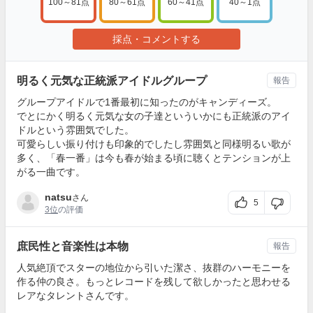
100～81点
80～61点
60～41点
40～1点
採点・コメントする
明るく元気な正統派アイドルグループ
報告
グループアイドルで1番最初に知ったのがキャンディーズ。
でとにかく明るく元気な女の子達といういかにも正統派のアイ
ドルという雰囲気でした。
可愛らしい振り付けも印象的でしたし雰囲気と同様明るい歌が
多く、「春一番」は今も春が始まる頃に聴くとテンションが上
がる一曲です。
natsu
さん
5
3位
の評価
庶民性と音楽性は本物
報告
人気絶頂でスターの地位から引いた潔さ、抜群のハーモニーを
作る仲の良さ。もっとレコードを残して欲しかったと思わせる
レアなタレントさんです。