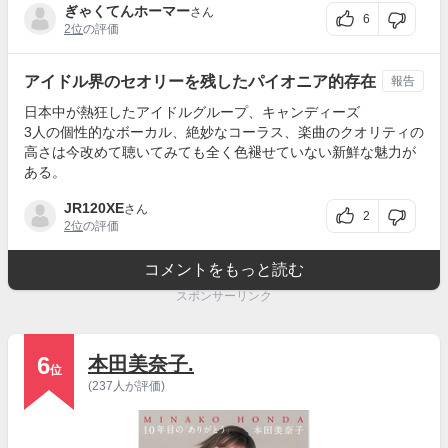
ぎゃくてんホーマー
さん
6
2位
の評価
アイドル界のセオリーを残したパイオニア的存在
報告
日本中が熱狂したアイドルグループ、キャンディーズ
3人の個性的なボーカル、絶妙なコーラス、楽曲のクオリティの
高さは今改めて聴いてみても全く色褪せていない新鮮な魅力が
ある。
JR120XE
さん
2
2位
の評価
コメントをもっと読む
スポンサーリンク
6
本田美奈子.
位
(237人が評価)