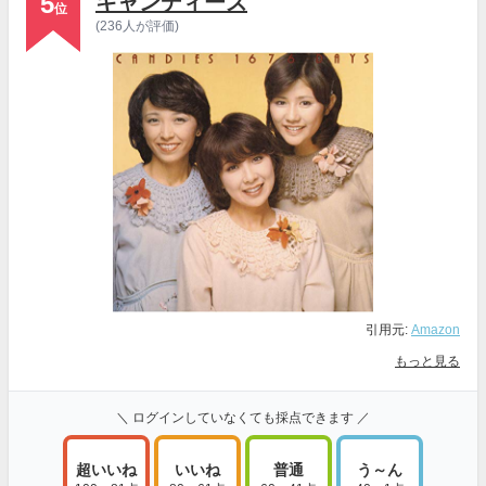
5
キャンディーズ
位
(236人が評価)
引用元:
Amazon
もっと見る
＼ ログインしていなくても採点できます ／
超いいね
いいね
普通
う～ん