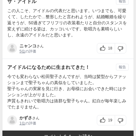
ザ・アイドル
報告
この人こそ、アイドルの代表だと思います。いつまでも、可愛
くて、したたかで…整形したと言われようが、結婚離婚を繰り
返そうが、50過ぎてフリフリの衣装着たりと自分のスタンスを
変えずに続ける姿は、カッコいいです。歌唱力も素晴らしい
し、永遠のアイドルだと思います。
ニャンコ
さん
18
5位
の評価
アイドルになるために生まれてきた！
報告
今でも変わらない松田聖子さんですが、当時は髪型からファッ
ションまで聖子ちゃんの真似をしていました。
聖子ちゃんの実家を見に行き、お母様にお会いできた時にはテ
ンションが上がりました。
声質もきれいで歌唱力は抜群な聖子ちゃん。紅白が毎年楽しみ
でたまりません。
かずさ
さん
19
1位
の評価