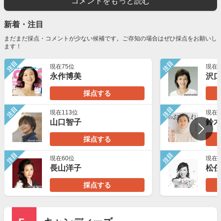
コメントをもっと読む
新着・注目
まだまだ採点・コメントが少ない候補です。ご存知の場合はぜひ採点をお願いし
ます！
注目
注目
現在75位
現在6
永作博美
沢
採点する
注目
注目
現在113位
現在7
山口智子
鈴
採点する
注目
注目
現在60位
現在5
長山洋子
松
採点する