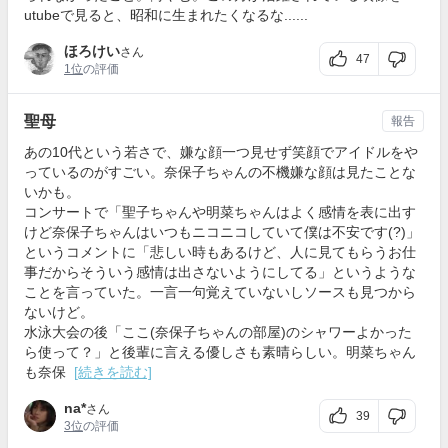
utubeで見ると、昭和に生まれたくなるな......
ほろけい
さん
47
1位
の評価
聖母
報告
あの10代という若さで、嫌な顔一つ見せず笑顔でアイドルをや
っているのがすごい。奈保子ちゃんの不機嫌な顔は見たことな
いかも。
コンサートで「聖子ちゃんや明菜ちゃんはよく感情を表に出す
けど奈保子ちゃんはいつもニコニコしていて僕は不安です(?)」
というコメントに「悲しい時もあるけど、人に見てもらうお仕
事だからそういう感情は出さないようにしてる」というような
ことを言っていた。一言一句覚えていないしソースも見つから
ないけど。
水泳大会の後「ここ(奈保子ちゃんの部屋)のシャワーよかった
ら使って？」と後輩に言える優しさも素晴らしい。明菜ちゃん
も奈保
[続きを読む]
na*
さん
39
3位
の評価