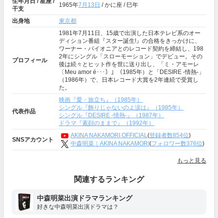
生年月日 / 星座 /
1965年
7月13日
/ かに座 / 巳年
干支
出身地
東京都
1981年7月11日、15歳で出演した日本テレビ系のオー
ディション番組『スター誕生!』の合格をきっかけに、
ワーナー・パイオニアとのレコード契約を締結し、198
2年にシングル「スローモーション」でデビュー。その
プロフィール
後は続々とヒット作を世に送り出し、「ミ・アモーレ
〔Meu amor é･･･〕」（1985年）と「DESIRE -情熱-」
（1986年）で、日本レコード大賞を2年連続で受賞し
た。
映画『愛・旅立ち』（1985年）
シングル『飾りじゃないのよ涙は』（1985年）
代表作品
シングル『DESIRE -情熱-』（1987年）
ドラマ『素顔のままで』（1992年）
AKINA NAKAMORI OFFICIAL
(
登録者数854位
)
SNSアカウント
中森明菜｜AKINA NAKAMORI
(
フォロワー数376位
)
もっと見る
関連するランキング
中森明菜出演ドラマランキング
好きな中森明菜出演ドラマは？