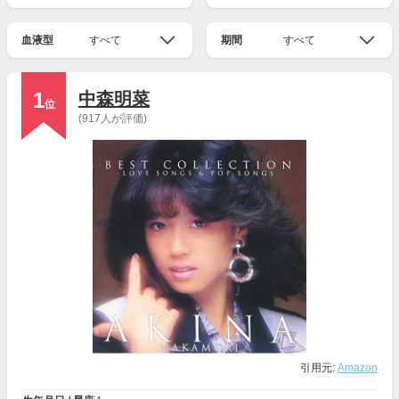
血液型
すべて
期間
すべて
1
中森明菜
位
(917人が評価)
引用元:
Amazon