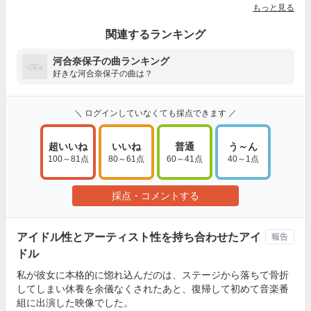
もっと見る
関連するランキング
河合奈保子の曲ランキング
好きな河合奈保子の曲は？
＼ ログインしていなくても採点できます ／
超いいね
いいね
普通
う～ん
100～81点
80～61点
60～41点
40～1点
採点・コメントする
アイドル性とアーティスト性を持ち合わせたアイ
報告
ドル
私が彼女に本格的に惚れ込んだのは、ステージから落ちて骨折
してしまい休養を余儀なくされたあと、復帰して初めて音楽番
組に出演した映像でした。