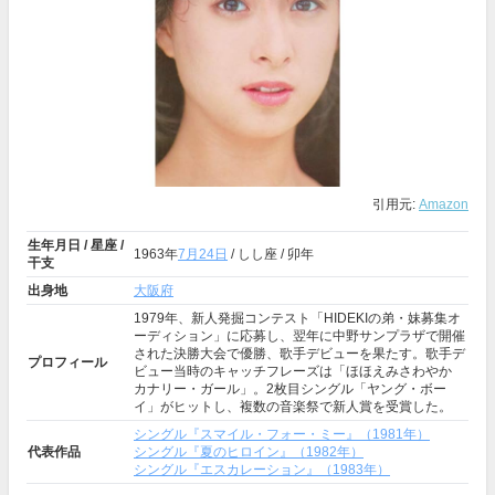
引用元:
Amazon
生年月日 / 星座 /
1963年
7月24日
/ しし座 / 卯年
干支
出身地
大阪府
1979年、新人発掘コンテスト「HIDEKIの弟・妹募集オ
ーディション」に応募し、翌年に中野サンプラザで開催
された決勝大会で優勝、歌手デビューを果たす。歌手デ
プロフィール
ビュー当時のキャッチフレーズは「ほほえみさわやか
カナリー・ガール」。2枚目シングル「ヤング・ボー
イ」がヒットし、複数の音楽祭で新人賞を受賞した。
シングル『スマイル・フォー・ミー』（1981年）
代表作品
シングル『夏のヒロイン』（1982年）
シングル『エスカレーション』（1983年）