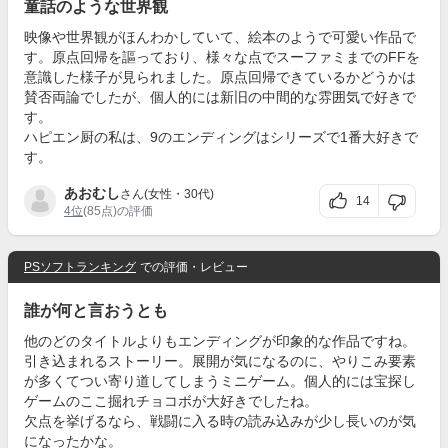
童話のような世界観
映像や世界観がほんわかしていて、絵本のようで可愛い作品で
す。原点回帰を謳っており、様々な点でスーファミまでのFFを
意識した様子が見られました。原点回帰できているかどうかは
賛否両論でしたが、個人的には新旧の中間的な雰囲気で好きで
す。
ハピエン厨の私は、9のエンディングはシリーズで1番大好きで
す。
あおむし
さん(女性・30代)
14
4位
(85点)の評価
PSソフトランキング
での評価・レビュー
誰が何と言おうとも
他のどのタイトルよりもエンディングが印象的な作品ですね。
引き込まれるストーリー。展開が気になるのに、やりこみ要素
が多くてつい寄り道してしまうミニゲーム。個人的には宝探し
ゲームのここ掘れチョコボが大好きでしたね。
欠点を挙げるなら、戦闘に入る時の読み込みが少し長いのが気
になったかな。