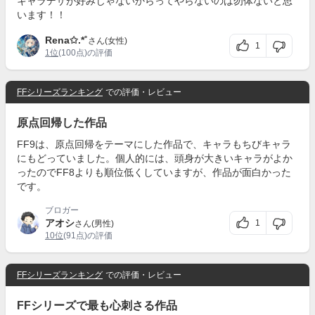
キャラデザが好みじゃないからってやらないのは勿体ないと思
います！！
Rena✩.*˚
さん(女性)
1
1位
(100点)の評価
FFシリーズランキング
での評価・レビュー
原点回帰した作品
FF9は、原点回帰をテーマにした作品で、キャラもちびキャラ
にもどっていました。個人的には、頭身が大きいキャラがよか
ったのでFF8よりも順位低くしていますが、作品が面白かった
です。
ブロガー
アオシ
1
さん(男性)
10位
(91点)の評価
FFシリーズランキング
での評価・レビュー
FFシリーズで最も心刺さる作品