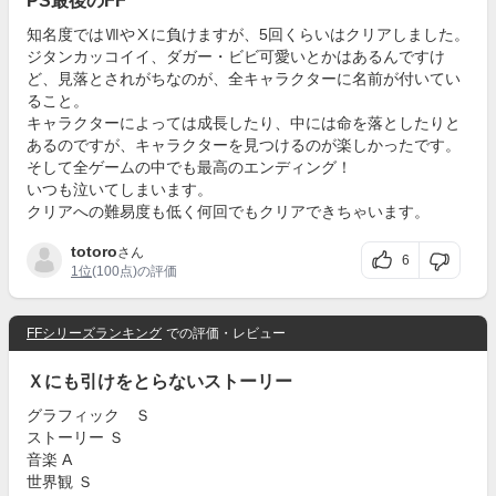
PS最後のFF
知名度ではⅦやⅩに負けますが、5回くらいはクリアしました。
ジタンカッコイイ、ダガー・ビビ可愛いとかはあるんですけ
ど、見落とされがちなのが、全キャラクターに名前が付いてい
ること。
キャラクターによっては成長したり、中には命を落としたりと
あるのですが、キャラクターを見つけるのが楽しかったです。
そして全ゲームの中でも最高のエンディング！
いつも泣いてしまいます。
クリアへの難易度も低く何回でもクリアできちゃいます。
totoro
さん
6
1位
(100点)の評価
FFシリーズランキング
での評価・レビュー
Ｘにも引けをとらないストーリー
グラフィック Ｓ
ストーリー Ｓ
音楽 A
世界観 Ｓ