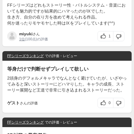
FFシリーズはどれもストーリー性・バトルシステム・音楽にお
いても魅力的ですが結果的にハマったのがⅨでした。
生き方、自分の在り方を改めて考えられる作品。
何か迷ったりモヤモヤした時はⅨをプレイしています(^^)
miyuki
さん
1
1位
(100点)の評価
FFシリーズランキング
での評価・レビュー
等身だけで判断せずプレイして欲しい
2頭身のデフォルメキャラでなんとなく避けていたが、いざやっ
てみると深いストーリーにどハマりした。キャラの成長、スト
ーリー展開など王道で非常に引き込まれるストーリーだった。
ゲスト
0
さんの評価
FFシリーズランキング
での評価・レビュー