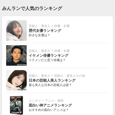
みんランで人気のランキング
芸能人・著名人
>
俳優・女優
歴代女優ランキング
好きな女優は？
芸能人・著名人
>
俳優・女優
イケメン俳優ランキング
イケメンだと思う俳優は？
芸能人・著名人
>
芸能人・著名人その他
日本の芸能人美人ランキング
最も美人な日本の芸能人は誰？
エンタメ
>
アニメ・漫画
面白い神アニメランキング
おすすめの面白いアニメは？