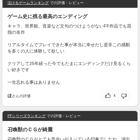
泣けるゲームランキング
での評価・レビュー
ゲーム史に残る最高のエンディング
キャラ、世界観、音楽など文句のつけようがないFF作品でも屈
指の名作
リアルタイムでプレイできた事が本当に幸せだし是非この感動
を多くの人に体験して欲しい
クリアして25年経った今でもたまにエンディングだけ見るくら
い好きです
一生忘れる事はありません
ほ
4
さんの評価
FFシリーズランキング
での評価・レビュー
召喚獣のＣＧが綺麗
召喚獣のＣＧがとても気合いが入っている印象でしたね。演出