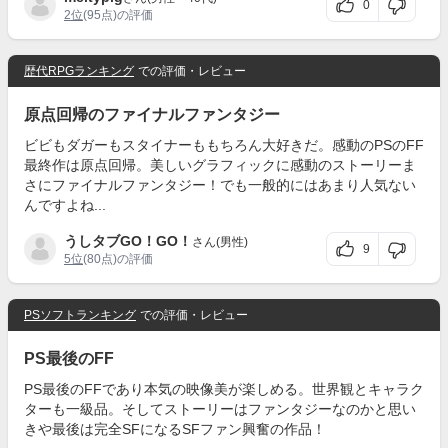
0
2位
(95点)の評価
歴代RPGランキング
での評価・レビュー
原点回帰のファイナルファンタジー
ビビもダガーもスタイナーももちろん大好きだ。感動のPSのFF
最終作は原点回帰。美しいグラフィックに感動のストーリーま
さにファイナルファンタジー！でも一般的にはあまり人気ない
んですよね...
うしタブGO！GO！
さん(男性)
9
5位
(80点)の評価
PSソフトランキング
での評価・レビュー
PS最後のFF
PS最後のFFであり本気の映像美が楽しめる。世界観とキャラク
ターも一級品。そしてストーリーはファンタジーなのかと思い
きや最後は完全SFになるSFファン興奮の作品！