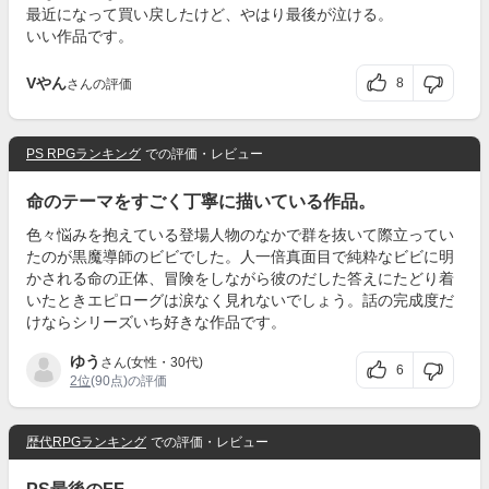
最近になって買い戻したけど、やはり最後が泣ける。
いい作品です。
Vやん
8
さんの評価
PS RPGランキング
での評価・レビュー
命のテーマをすごく丁寧に描いている作品。
色々悩みを抱えている登場人物のなかで群を抜いて際立ってい
たのが黒魔導師のビビでした。人一倍真面目で純粋なビビに明
かされる命の正体、冒険をしながら彼のだした答えにたどり着
いたときエピローグは涙なく見れないでしょう。話の完成度だ
けならシリーズいち好きな作品です。
ゆう
さん(女性・30代)
6
2位
(90点)の評価
歴代RPGランキング
での評価・レビュー