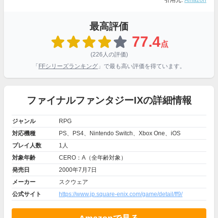
引用元:
Amazon
最高評価
77.4
点
(226人の評価)
「
FFシリーズランキング
」で最も高い評価を得ています。
ファイナルファンタジーIXの詳細情報
ジャンル
RPG
対応機種
PS、PS4、Nintendo Switch、Xbox One、iOS
プレイ人数
1人
対象年齢
CERO：A（全年齢対象）
発売日
2000年7月7日
メーカー
スクウェア
公式サイト
https://www.jp.square-enix.com/game/detail/ff9/