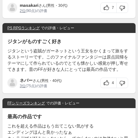
masakari
さん(男性・30代)
7
2位
(90点)の評価
PS RPGランキング
での評価・レビュー
ジタンがものすごく好き
ジタンという盗賊がガーネットという王女をかくまって旅をす
るストーリーです。このファイナルファンタジーは原点回帰を
テーマにして作られているのでとても懐かしい感覚が押し寄せ
てきます。昔のFFが好きな人にとっては最高の作品です。
ネバー
さん(男性・40代)
4
3位
(75点)の評価
FFシリーズランキング
での評価・レビュー
最高の作品です
これを超える作品はもう出てこない気がする
エンディングほんと良かったなぁ