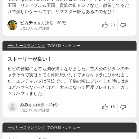
王国、リンドブルム王国、貴族の街トレノなど、散策してるだ
けで楽しいゲームです。リマスター版もあるのでぜひ！
ピカチュ
さん(女性・30代)
20
1位
(100点)の評価
FFシリーズランキング
での評価・レビュー
ストーリーが良い！
ビビの苦悩にとても胸が痛くなりました。主人公のジタンのチ
ャラそうで実はとても仲間想いなすてきなキャラにひかれまし
た。エンディングは号泣です。子供の頃にプレイした時にはさ
ほどハマらなかったけど、大人になって再度プレイして、ガッ
ツリハマりました。
みみ
さん(女性・40代)
15
1位
(100点)の評価
FFシリーズランキング
での評価・レビュー