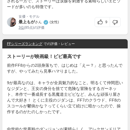
される一方で、ストーリーは涙腺を刺激する素晴らしいエピソ
ードが多いのも特徴です。
女優・モデル
最上もが
9
さん
(女性)
3位
(85点)の評価
FFシリーズランキング
での評価・レビュー
ストーリーが映画級！ビビ最高です
前作FF8からの2頭身落ちで、はじめは「えー？」と思ったんで
すが、やってみたら見事ハマりました。
9が最高なのは、キャラが全員魅力的なこと。明るくて仲間思い
なジダンと、王女の身分を捨てて危険な冒険をするガーネッ
ト、本作で一番成長する黒魔道士ビビなど、みんな頑張り屋さ
んで大好き！ とくに主役のジダンは、FF7のクラウド、FF8の
スコールが鬱病かな？ってくらい立て続けに暗かったので、操
作するのがたのしかったです。
中世的な世界観のダンジョンが素晴らしく、アレクサンドリア