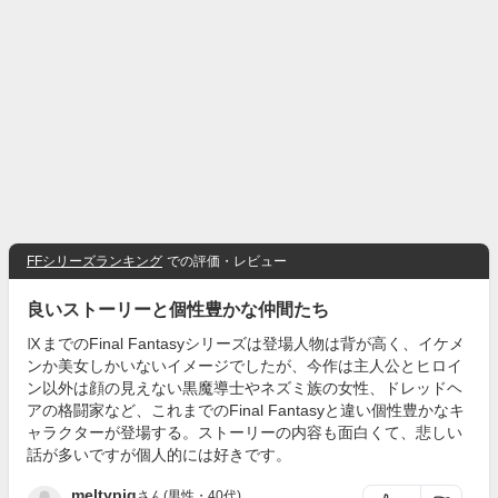
FFシリーズランキング
での評価・レビュー
良いストーリーと個性豊かな仲間たち
ⅨまでのFinal Fantasyシリーズは登場人物は背が高く、イケメ
ンか美女しかいないイメージでしたが、今作は主人公とヒロイ
ン以外は顔の見えない黒魔導士やネズミ族の女性、ドレッドヘ
アの格闘家など、これまでのFinal Fantasyと違い個性豊かなキ
ャラクターが登場する。ストーリーの内容も面白くて、悲しい
話が多いですが個人的には好きです。
meltypig
さん(男性・40代)