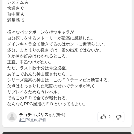
システム A
快適さ C
熱中度 A
満足感 Ｓ
様々なバックボーンを持つキャラが
自分探しをするストーリーが最高に感動した。
メインキャラ全て活きてるのはホントに素晴らしい。
多分、まとまりの良さでは一番の出来ではないか。
ＸかⅨか好みはわかれるところ。
正直、甲乙つけがたい。
ただ、ラスト数十分は号泣必至。
あそこであんな神曲流されたら…。
シリーズ最高の神曲は、このＥＤテーマだと断言する。
欠点はもっさりした戦闘のせいでテンポが悪く、
リプレイをためらうレベル。
でもこのＥＤで全てが報われる。
なんならRPG屈指のＥＤといってもよい。
チョチョポリス
さん(男性)
2
4位
(79点)の評価