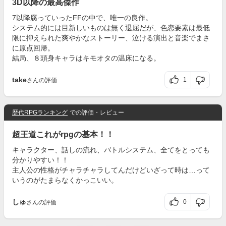
3D以降の最高傑作
7以降腐っていったFFの中で、唯一の良作。
システム的には目新しいものは無く退屈だが、色恋要素は最低
限に抑えられた爽やかなストーリー、泣ける演出と音楽でまさ
に原点回帰。
結局、８頭身キャラはキモオタの温床になる。
take
1
さんの評価
歴代RPGランキング
での評価・レビュー
超王道これがrpgの基本！！
キャラクター、話しの流れ、バトルシステム、全てをとっても
分かりやすい！！
主人公の性格がチャラチャラしてんだけどいざって時は…って
いうのがたまらなくかっこいい。
しゅ
0
さんの評価