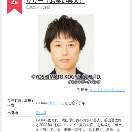
2
リリー（お笑い芸人）
位
(1,025人が評価)
引用元:
タレントデータバンク
生年月日 / 星座 /
1984年
6月2日
/ ふたご座 / 子年
干支
出身地
岡山県
1984年生まれ、岡山県出身のお笑い芸人。盛山晋太郎
と2008年にお笑いコンビ「見取り図」を結成し、ボケ
を担当している。趣味・特技は、絵を描く、料理、水