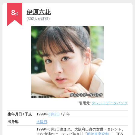
8
伊原六花
位
(352人が評価)
引用元:
タレントデータバンク
生年月日 / 干支
1999年
6月2日
/ 卯年
出身地
大阪府
1999年6月2日生まれ、大阪府出身の女優・タレント。
主な出演作は、テレビ神奈川『
明治東亰恋伽
』、TBS