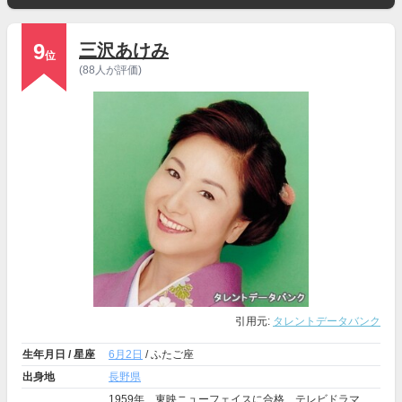
9
三沢あけみ
位
(88人が評価)
引用元:
タレントデータバンク
生年月日 / 星座
6月2日
/ ふたご座
出身地
長野県
1959年、東映ニューフェイスに合格、テレビドラマ