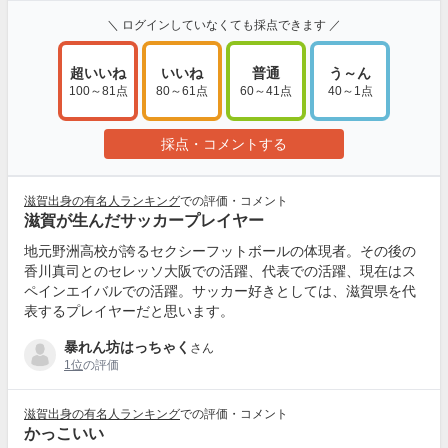
＼ ログインしていなくても採点できます ／
超いいね
いいね
普通
う～ん
100～81点
80～61点
60～41点
40～1点
採点・コメントする
滋賀出身の有名人ランキング
での評価・コメント
滋賀が生んだサッカープレイヤー
地元野洲高校が誇るセクシーフットボールの体現者。その後の
香川真司とのセレッソ大阪での活躍、代表での活躍、現在はス
ペインエイバルでの活躍。サッカー好きとしては、滋賀県を代
表するプレイヤーだと思います。
暴れん坊はっちゃく
さん
1位
の評価
滋賀出身の有名人ランキング
での評価・コメント
かっこいい