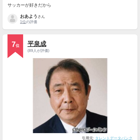
サッカーが好きだから
おあよう
さん
1位
の評価
7
平泉成
位
(89人が評価)
引用元:
タレントデータバンク