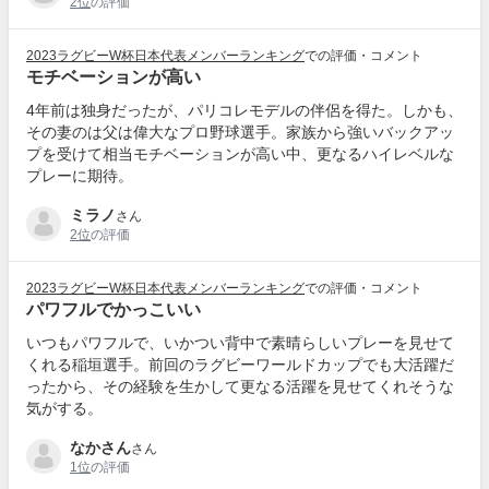
2位
の評価
2023ラグビーW杯日本代表メンバーランキング
での評価・コメント
モチベーションが高い
4年前は独身だったが、パリコレモデルの伴侶を得た。しかも、
その妻のは父は偉大なプロ野球選手。家族から強いバックアッ
プを受けて相当モチベーションが高い中、更なるハイレベルな
プレーに期待。
ミラノ
さん
2位
の評価
2023ラグビーW杯日本代表メンバーランキング
での評価・コメント
パワフルでかっこいい
いつもパワフルで、いかつい背中で素晴らしいプレーを見せて
くれる稲垣選手。前回のラグビーワールドカップでも大活躍だ
ったから、その経験を生かして更なる活躍を見せてくれそうな
気がする。
なかさん
さん
1位
の評価