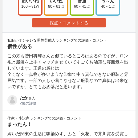
超いいね
いいね
普通
う～ん
100～81点
80～61点
60～41点
40～1点
採点・コメントする
私服がオシャレな男性芸能人ランキング
での評価・コメント
個性がある
この方も菅田将暉さんと似ているところはあるのですが、ロン
毛と服装を上手くマッチさせていてすごくお洒落な雰囲気を出
しています。王道の感じは
全くなく一点物が多いような印象で中々真似できない服装と雰
囲気です。一部の人しか着こなせない服装なので真似は出来な
いですが、とてもお洒落だと思います。
たか
さん
2位
の評価
作家・小説家ランキング
での評価・コメント
まったん！
嫁いだ関東の生活に馴染めず、ふと「火花」で芥川賞を受賞し