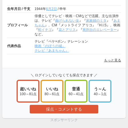
生年月日 / 干支
1944年
6月2日
/ 申年
俳優としてテレビ・映画・CMなどで活躍。主な出演作
は、テレビ『
曲げられない女
』『
家政婦のミタ
』『
あま
プロフィール
ちゃん
』、CM『メットライフ アリコ』『H.I.S』、映画
『
蛇イチゴ
』『
花とアリス
』『
死刑台のエレベーター
』
など。
テレビ『ペケ×ポン』ナレーション
代表作品
映画『のぼうの城』
テレビ『あまちゃん』
もっと見る
＼ ログインしていなくても採点できます ／
超いいね
いいね
普通
う～ん
100～81点
80～61点
60～41点
40～1点
採点・コメントする
スポンサーリンク