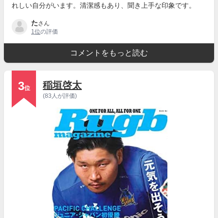
れしい自分がいます。清潔感もあり、聞き上手な印象です。
た
さん
1位
の評価
コメントをもっと読む
3
稲垣啓太
位
(83人が評価)