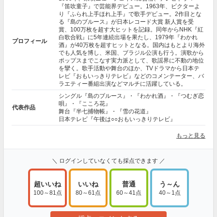
『笛吹童子』で芸能界デビュー。1963年、ビクターよ
り『ふられ上手ほれ上手』で歌手デビュー。2作目とな
る『島のブルース』が日本レコード大賞 新人賞を受
賞、100万枚を超す大ヒットを記録。同年からNHK『紅
白歌合戦』に5年連続出場を果たし、1979年『わかれ
プロフィール
酒』が40万枚を超すヒットとなる。国内はもとより海外
でも人気を博し、米国、ブラジル公演も行う。演歌から
ポップスまでこなす実力派として、歌謡界に不動の地位
を攣く。歌手活動や舞台のほか、TVドラマから日本テ
レビ『おもいっきりテレビ』などのコメンテーター、バ
ラエティー番組出演などマルチに活躍している。
シングル『島のブルース』・『わかれ酒』・『つむぎ恋
唄』・『こころ花』
代表作品
舞台『半七捕物帳』・『雪の花道』
日本テレビ『午後は○○おもいっきりテレビ』
もっと見る
＼ ログインしていなくても採点できます ／
超いいね
いいね
普通
う～ん
100～81点
80～61点
60～41点
40～1点