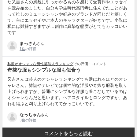
た又吉さんの風貌に引っかかるものを感じて受賞作やエッセイ
を読み始めました。自分も学生時代高円寺に住んでたことがあ
って推しのミュージシャンや好みのブランドが同じだと嬉しく
て、主にエッセイやご本人のキャラクターが好きです。小説は
私には難解すぎますが…創作に真摯な態度がとてもカッコいい
です
まっさん
さん
1位
の評価
私服がオシャレな男性芸能人ランキング
での評価・コメント
奇抜な服もシンプルな服も似合う
又吉さんは芸人のオシャレランキングでも選ばれるほどのオシ
ャレさん。雑誌やテレビでは個性的な洋服や奇抜な服装を取り
上げられますが、普通にシンプルな洋服も着こなしているのは
オシャレなんだと思います。ヘアスタイルもロングですが、あ
れを結ぶと刈り上げられててかっこいいです。
なっちゃん
さん
3位
の評価
コメントをもっと読む