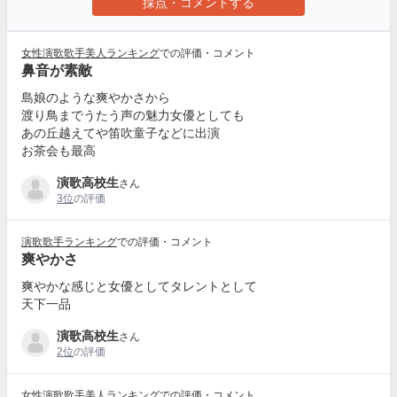
採点・コメントする
女性演歌歌手美人ランキング
での評価・コメント
鼻音が素敵
島娘のような爽やかさから
渡り鳥までうたう声の魅力女優としても
あの丘越えてや笛吹童子などに出演
お茶会も最高
演歌高校生
さん
3位
の評価
演歌歌手ランキング
での評価・コメント
爽やかさ
爽やかな感じと女優としてタレントとして
天下一品
演歌高校生
さん
2位
の評価
女性演歌歌手美人ランキング
での評価・コメント