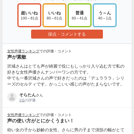
超いいね
いいね
普通
う～ん
100～81点
80～61点
60～41点
40～1点
採点・コメントする
女性声優ランキング
での評価・コメント
声が素敵
沢城さんはとても声が綺麗で役にもしっかり入り込む方で私の
好きな女性声優さんナンバーワンの方です。
中でも一番沢城さんの声で好きだったのは「デュラララ」シリ
ーズのセルティです。かっこいい感じの声がたまらないです。
そらたん
さん
1位
の評価
女性声優ランキング
での評価・コメント
声の使い方がとにかくうまい！
幼い女の子から妙齢の女性、さらに男の子まで演技の幅がとて