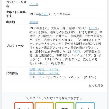
コンビ・トリオ
ピース
名
生年月日 / 星座 /
1980年
6月2日
/ ふたご座 / 申年
干支
出身地
大阪府
1980年生まれ、大阪府出身。お笑いコンビ『
ピース
』
のボケを担当。趣味は散歩と読書で、好きな作家は、太
宰治、芥川龍之介、古井由吉、京極夏彦、中村文則等な
ど。また、古着を含む服が好きで、「2010年よしもと
オシャレ芸人ランキング」男性芸人部門では第2位を獲
プロフィール
得するなど東京芸人のオシャレ番長的扱いを受けてい
る。2016年に自身が書いた小説『
火花
』で芥川賞を受
賞。主な出演作は、NHK Eテレ『オイコノミア』(レギ
ュラー)、『Eテレ0655』、関西テレビ『ほっとする
わ』(レギュラー)など多数。
著書『火花』（2015）
代表作品
映画『海酒』（2015）
NHK Eテレ『オイコノミア』レギュラー（2012～）
もっと見る
＼ ログインしていなくても採点できます ／