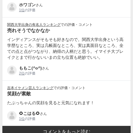
ホワゴン
さん
1位
の評価
関西大学出身の有名人ランキング
での評価・コメント
売れそうでなかなか
インディアンスがそもそも好きなので。関西大学出身という高
学歴なところ、実は几帳面なところ、実は真面目なところ、全
ての点と点がつながり、納得の人柄だと思う。イマイチ大ブレ
イクとまで行かないいまの立ち位置も絶妙でいい。
ももこ(^o^)
さん
2位
の評価
吉本イケメン芸人ランキング
での評価・コメント
笑顔が素敵
たぶっちゃんの笑顔を見ると元気になれます！
🌻こはる🌻
さん
1位
の評価
コメントをもっと読む