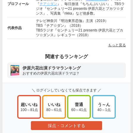
プロフィール
『
チア☆ダン
』、毎日放送『ちちんぷいぷい』、TBSラ
ジオ『センチュリー21 presents 伊原六花とブカツ☆ダ
ンス』、写真集『rikka』など他多数。
テレビ神奈川『明治東亰恋伽』主演（2019）
TBS『チア☆ダン』（2018）
代表作品
TBSラジオ『センチュリー21 presents 伊原六花とブカ
ツ☆ダンス』レギュラー（2018）
もっと見る
関連するランキング
伊原六花出演ドラマランキング
おすすめの伊原六花出演ドラマは？
＼ ログインしていなくても採点できます ／
超いいね
いいね
普通
う～ん
100～81点
80～61点
60～41点
40～1点
採点・コメントする