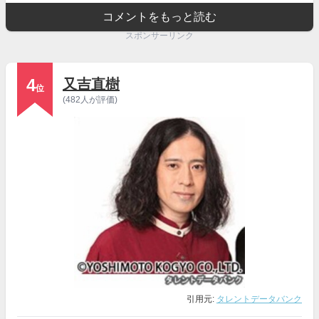
コメントをもっと読む
スポンサーリンク
4
又吉直樹
位
(482人が評価)
引用元:
タレントデータバンク