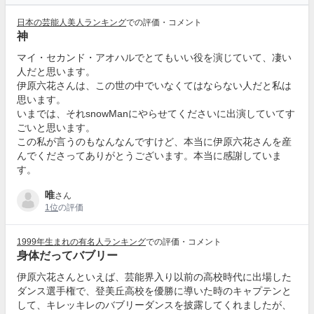
日本の芸能人美人ランキング
での評価・コメント
神
マイ・セカンド・アオハルでとてもいい役を演じていて、凄い
人だと思います。
伊原六花さんは、この世の中でいなくてはならない人だと私は
思います。
いまでは、それsnowManにやらせてくださいに出演していてす
ごいと思います。
この私が言うのもなんなんですけど、本当に伊原六花さんを産
んでくださってありがとうございます。本当に感謝していま
す。
唯
さん
1位
の評価
1999年生まれの有名人ランキング
での評価・コメント
身体だってバブリー
伊原六花さんといえば、芸能界入り以前の高校時代に出場した
ダンス選手権で、登美丘高校を優勝に導いた時のキャプテンと
して、キレッキレのバブリーダンスを披露してくれましたが、