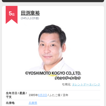
5
田渕章裕
位
(345人が評価)
引用元:
タレントデータバンク
生年月日 / 星座 /
1985年
6月2日
/ ふたご座 / 丑年
干支
出身地
兵庫県