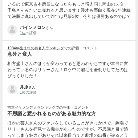
いるので東京吉本所属になったらもっと増え同じ岡山のスター
千鳥さんみたいに売れると思います！漫才も面白く現在3年連続
で決勝に進出していて昨年は見事3位！今年は優勝あるのでは？
パインメロン
さん
1位
の評価
1984年生まれの有名人ランキング
での評価・コメント
意外と変人
相方盛山さんのほうが変わってると思われがちですが本当に変
わっているのはリリーさん！ロケ中に眉毛を全剃りしてたのは
びっくりした！
井原
さん
1位
の評価
吉本イケメン芸人ランキング
での評価・コメント
不思議と惹かれるものがある魅力的な方
ほかの芸人さんのファンをしていることがきっかけで、劇場で
リリーさんを拝見する機会があったのですが、不思議と目で追
ってしまう魅力がありそれ以来目当てと劇場の出番が被るとう