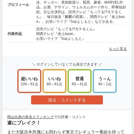
泳、サッカー、美術館巡り、競馬、麻雀、MARVEL作
プロフィール
品、お酒、デザイン、ウェルカムボード作り、即興似顔
絵。主な出演作は、読売テレビ『もってる!?モテるく
ん』、毎日放送『麒麟の部屋』、関西テレビ『炎上bas
e』、お笑いライブ『5upよしもと』などがある。
読売テレビ『もってる!?モテるくん』
代表作品
関西テレビ『炎上base』
お笑いライブ『5upよしもと』
もっと見る
＼ ログインしていなくても採点できます ／
超いいね
いいね
普通
う～ん
100～81点
80～61点
60～41点
40～1点
採点・コメントする
岡山出身の有名人ランキング
での評価・コメント
遂にブレイク！
まだ大阪吉本所属にも関わらず東京でレギュラー番組を持って