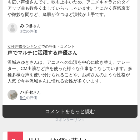
も広い声優さんです。歌も上手いため、アニメキャラとのタイ
アップ曲も数多く出していらっしゃいます。とにかく喜怒哀楽
や微妙な間など、鳥肌が立つほど演技が上手です。
みつき
さん
3位
の評価
女性声優ランキング
での評価・コメント
声でマルチに活躍する声優さん
沢城みゆきさんは、アニメへの出演を中心に吹き替え、ナレー
ター、CM出演など声を使った様々な仕事をこなしています。多
種多様な声を使い分けられることや、お姉さんのような性格が
人気で今や沢城さんに憧れる女性が多くいます。
ハチセ
さん
5位
の評価
コメントをもっと読む
スポンサーリンク