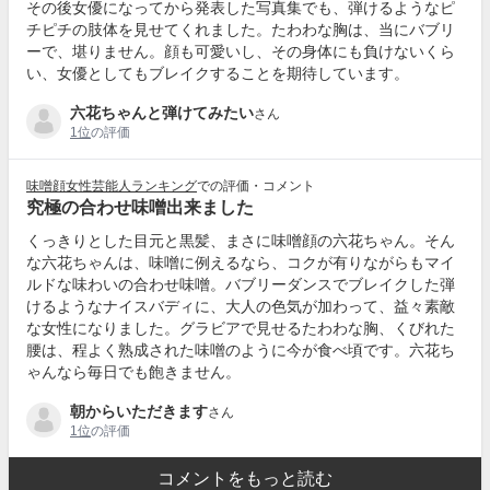
その後女優になってから発表した写真集でも、弾けるようなピ
チピチの肢体を見せてくれました。たわわな胸は、当にバブリ
ーで、堪りません。顔も可愛いし、その身体にも負けないくら
い、女優としてもブレイクすることを期待しています。
六花ちゃんと弾けてみたい
さん
1位
の評価
味噌顔女性芸能人ランキング
での評価・コメント
究極の合わせ味噌出来ました
くっきりとした目元と黒髪、まさに味噌顔の六花ちゃん。そん
な六花ちゃんは、味噌に例えるなら、コクが有りながらもマイ
ルドな味わいの合わせ味噌。バブリーダンスでブレイクした弾
けるようなナイスバディに、大人の色気が加わって、益々素敵
な女性になりました。グラビアで見せるたわわな胸、くびれた
腰は、程よく熟成された味噌のように今が食べ頃です。六花ち
ゃんなら毎日でも飽きません。
朝からいただきます
さん
1位
の評価
コメントをもっと読む