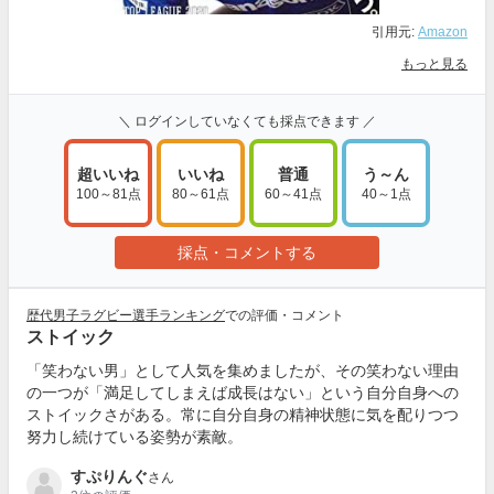
引用元:
Amazon
もっと見る
＼ ログインしていなくても採点できます ／
超いいね
いいね
普通
う～ん
100～81点
80～61点
60～41点
40～1点
採点・コメントする
歴代男子ラグビー選手ランキング
での評価・コメント
ストイック
「笑わない男」として人気を集めましたが、その笑わない理由
の一つが「満足してしまえば成長はない」という自分自身への
ストイックさがある。常に自分自身の精神状態に気を配りつつ
努力し続けている姿勢が素敵。
すぷりんぐ
さん