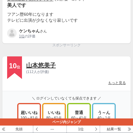
美人です
フアン歴60年になります
テレビに出演が少なくなり寂しいです
ケンちゃん
さん
1位
の評価
スポンサーリンク
10
山本悠美子
位
(112人が評価)
もっと見る
＼ ログインしていなくても採点できます ／
超いいね
いいね
普通
う～ん
100～81点
80～61点
60～41点
40～1点
ページ内ジャンプ
先頭
---
1位
結果一覧