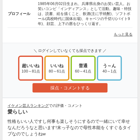
1985年06月02日生まれ、兵庫県出身のお笑い芸人。お
笑いコンビ「インディアンス」として活動。趣味・特技
プロフィール
は、読書、絵を描くこと、飲酒(主に芋焼酎)、ソフトボ
ール(高校時代に国体出場)、キャベツの千切り(バイト9
年)、顔芸、上下の唇をひっくり返す。
もっと見る
＼ ログインしていなくても採点できます ／
超いいね
いいね
普通
う～ん
100～81点
80～61点
60～41点
40～1点
採点・コメントする
イケメン芸人ランキング
での評価・コメント
愛らしい
性格もいい人ですし何事も楽しそうにするので一緒にいて幸せ
なんだろうなと思います!末っ子なので母性本能をくすぐるタイ
プなのでしょうね‪w