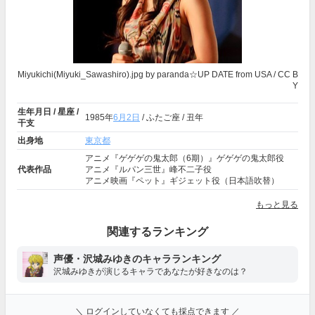
Miyukichi(Miyuki_Sawashiro).jpg
by paranda☆UP DATE from USA /
CC B
Y
生年月日 / 星座 /
1985年
6月2日
/ ふたご座 / 丑年
干支
出身地
東京都
アニメ『ゲゲゲの鬼太郎（6期）』ゲゲゲの鬼太郎役
代表作品
アニメ『ルパン三世』峰不二子役
アニメ映画『ペット』ギジェット役（日本語吹替）
もっと見る
関連するランキング
声優・沢城みゆきのキャラランキング
沢城みゆきが演じるキャラであなたが好きなのは？
＼ ログインしていなくても採点できます ／