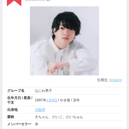
引用元:
Amazon
グループ名
なにわ男子
生年月日 / 星座 /
1997年
1月9日
/ やぎ座 / 丑年
干支
出身地
大阪府
愛称
大ちゃん、だいご、だいちゅん
メンバーカラー
赤