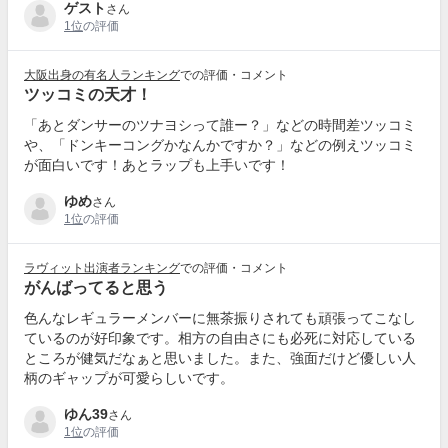
ゲスト
さん
1位
の評価
大阪出身の有名人ランキング
での評価・コメント
ツッコミの天才！
「あとダンサーのツナヨシって誰ー？」などの時間差ツッコミ
や、「ドンキーコングかなんかですか？」などの例えツッコミ
が面白いです！あとラップも上手いです！
ゆめ
さん
1位
の評価
ラヴィット出演者ランキング
での評価・コメント
がんばってると思う
色んなレギュラーメンバーに無茶振りされても頑張ってこなし
ているのが好印象です。相方の自由さにも必死に対応している
ところが健気だなぁと思いました。また、強面だけど優しい人
柄のギャップが可愛らしいです。
ゆん39
さん
1位
の評価