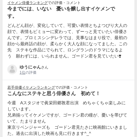
イケメン俳優ランキング
での評価・コメント
今までには、いない 憂いを醸し出すイケメンで
す。
どんどん顔が、変化していて、可愛い表情とちよつぴり大人の
顔で、表情もビミョーに変わって、ずーっと見ていたい俳優さ
んです。プロミスシンデレラでは、見事なはまり役で、最初の
顔から最終話の顔が、柔らかく大人な顔になってました。この
先 ステキな作品にでられて、ロングランのドラマになるよ
う 願わずには、いられません。ゴードン君を見ていたい❣️
ゆうにゃん
さん
1位
の評価
若手俳優イケメンランキング
での評価・コメント
こんなにステキと思う俳優さん 初めて！
今週 Aスタジオで眞栄田郷敦君出演 めちゃくちゃ楽しみに
しています。
兄弟揃ってイケメンですが、ゴードン君の瞳が、憂いを帯びて
いて、たまりません
東京リベンジャーズも ゴードン君見たさに映画館にいきまし
た。過去に出演した映画も見に行きます^_^