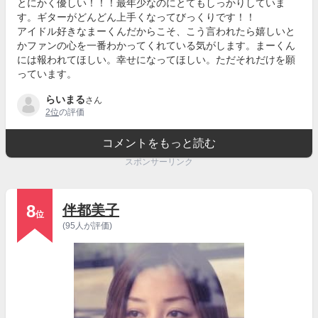
とにかく優しい！！！最年少なのにとてもしっかりしていま
す。ギターがどんどん上手くなってびっくりです！！
アイドル好きなまーくんだからこそ、こう言われたら嬉しいと
かファンの心を一番わかってくれている気がします。まーくん
には報われてほしい。幸せになってほしい。ただそれだけを願
っています。
らいまる
さん
2位
の評価
コメントをもっと読む
スポンサーリンク
8
伴都美子
位
(95人が評価)