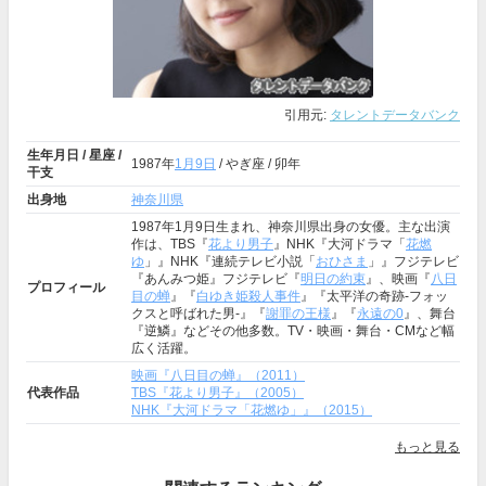
引用元:
タレントデータバンク
生年月日 / 星座 /
1987年
1月9日
/ やぎ座 / 卯年
干支
出身地
神奈川県
1987年1月9日生まれ、神奈川県出身の女優。主な出演
作は、TBS『
花より男子
』NHK『大河ドラマ「
花燃
ゆ
」』NHK『連続テレビ小説「
おひさま
」』フジテレビ
『あんみつ姫』フジテレビ『
明日の約束
』、映画『
八日
プロフィール
目の蝉
』『
白ゆき姫殺人事件
』『太平洋の奇跡-フォッ
クスと呼ばれた男-』『
謝罪の王様
』『
永遠の0
』、舞台
『逆鱗』などその他多数。TV・映画・舞台・CMなど幅
広く活躍。
映画『八日目の蝉』（2011）
代表作品
TBS『花より男子』（2005）
NHK『大河ドラマ「花燃ゆ」』（2015）
もっと見る