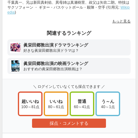
千葉真一、兄は新田真剣佑、異母姉は真瀬樹里、叔父は矢吹二朗。特技は
サクソフォーン ・ ギター・バスケットボール・殺陣・空手 (引用元:
Wikip
edia
)
もっと見る
関連するランキング
眞栄田郷敦出演ドラマランキング
好きな眞栄田郷敦出演ドラマは？
眞栄田郷敦出演の映画ランキング
おすすめの眞栄田郷敦出演映画は？
＼ ログインしていなくても採点できます ／
超いいね
いいね
普通
う～ん
100～81点
80～61点
60～41点
40～1点
採点・コメントする