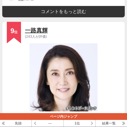
コメントをもっと読む
9
一路真輝
位
(243人が評価)
引用元:
タレントデータバンク
ページ内ジャンプ
先頭
---
1位
結果一覧
生年月日 / 星座 /