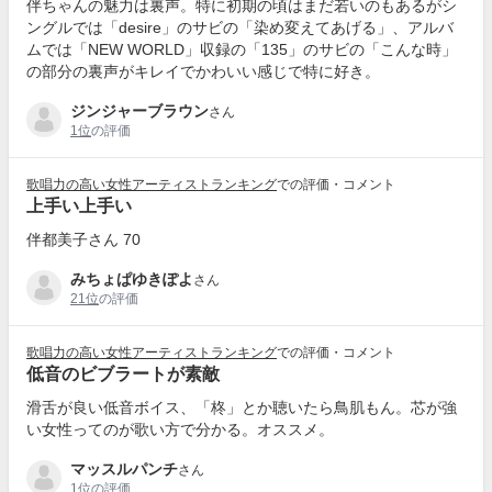
伴ちゃんの魅力は裏声。特に初期の頃はまだ若いのもあるがシ
ングルでは「desire」のサビの「染め変えてあげる」、アルバ
ムでは「NEW WORLD」収録の「135」のサビの「こんな時」
の部分の裏声がキレイでかわいい感じで特に好き。
ジンジャーブラウン
さん
1位
の評価
歌唱力の高い女性アーティストランキング
での評価・コメント
上手い上手い
伴都美子さん 70
みちょぱゆきぽよ
さん
21位
の評価
歌唱力の高い女性アーティストランキング
での評価・コメント
低音のビブラートが素敵
滑舌が良い低音ボイス、「柊」とか聴いたら鳥肌もん。芯が強
い女性ってのが歌い方で分かる。オススメ。
マッスルパンチ
さん
1位
の評価