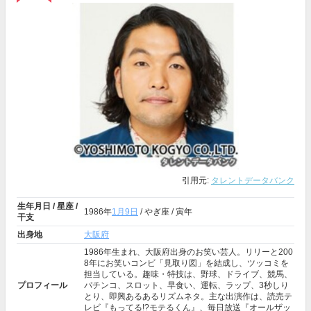
引用元:
タレントデータバンク
生年月日 / 星座 /
1986年
1月9日
/ やぎ座 / 寅年
干支
出身地
大阪府
1986年生まれ、大阪府出身のお笑い芸人。リリーと200
8年にお笑いコンビ「見取り図」を結成し、ツッコミを
担当している。趣味・特技は、野球、ドライブ、競馬、
プロフィール
パチンコ、スロット、早食い、運転、ラップ、3秒しり
とり、即興あるあるリズムネタ。主な出演作は、読売テ
レビ『もってる!?モテるくん』、毎日放送『オールザッ