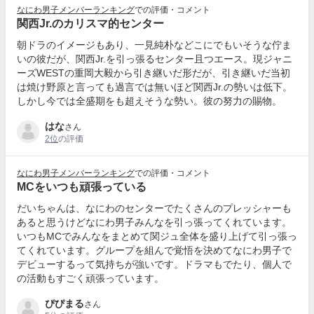
なにわ男子メンバーランキング
での評価・コメント
関西Jr.のカリスマ的センター
朝ドラのイメージもあり、一見純朴などこにでもいそうな佇ま
いの彼だが、関西Jr.を引っ張るセンター且つエース。現ジャニ
ーズWESTの重岡大毅から引き継いだ形だが、引き継いだ当初
は焼け野原と言っても過言では無いほど関西Jr.の勢いは低下。
しかし今では全盛期をも超えそうな勢い。彼の努力の賜物。
はな
さん
2位
の評価
なにわ男子メンバーランキング
での評価・コメント
MCをいつも頑張っている
だいちゃんは、なにわのセンターでたくさんのプレッシャーも
あると思うけどなにわ男子みんなを引っ張ってくれています。
いつもMCでみんなをまとめて関ジュ全体を盛り上げて引っ張っ
てくれています。グループを組んで覚悟を決めてなにわ男子で
デビューするって気持ちが強いです。ドラマもでたり、個人で
の活動もすごく頑張っています。
ぴぴまる
さん