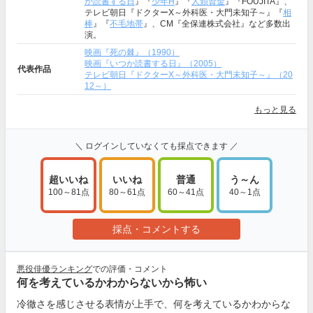
か読書する日
』『
少年H
』『
人類資金
』『FOUJITA』、
テレビ朝日『ドクターX～外科医・大門未知子～』『
相
棒
』『
不毛地帯
』、CM『全保連株式会社』など多数出
演。
映画『死の棘』（1990）
映画『いつか読書する日』（2005）
代表作品
テレビ朝日『ドクターX～外科医・大門未知子～』（20
12～）
もっと見る
＼ ログインしていなくても採点できます ／
超いいね
いいね
普通
う～ん
100～81点
80～61点
60～41点
40～1点
採点・コメントする
悪役俳優ランキング
での評価・コメント
何を考えているかわからないから怖い
冷徹さを感じさせる表情が上手で、何を考えているかわからな