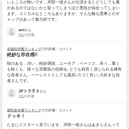
いところが怖いです。岸部一徳さんが出演するとどうしても裏
があるのではないかと疑ってしまうほど悪役が似合ってしまい
ます。コミカルなところもありますが、そんな幅も悪事とのギ
ャップがあって魅力的です。
aoi
さん
3位
の評価
名脇役俳優ランキング
での評価・コメント
絶妙な存在感!!
味のある…渋い…軽妙洒脱…ユーモア…ペーソス…等々…重く
も軽くも、様々な雰囲気の役柄を､とても程良く演じられる稀有
な役者さん。ベーシストとしても最高♪スゴく良い､大好きな役
者さんです。
JPトラ子３
さん
1位
の評価
個性派俳優ランキング
での評価・コメント
ドッキ！
たまにドクターｘ見ています。岸部一徳さんはあきらさんって