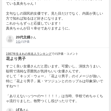
ている真央ちゃん！
文句なしの国民的女優です。見た目だけでなく、内面が美しい
方で知れば知るほど好きになります。
これからもずっと応援しています！
真央ちゃんが日々幸せでありますように。
20代主婦
さん
1位
の評価
1987年生まれの有名人ランキング
での評価・コメント
花より男子
すごく良い女優さんだと思います。可愛いし、演技力うまい。
聡明で清純な雰囲気が気持ちいい女優さんです。
そして「キッズ・ウォー」「花より男子」のイメージが強い。
特に「花より男子」嵐・マツジュンとのカップルは印象深いで
すね〜！
「ありえないっつ〜の〜！！！！」は当時、学校でめちゃくち
ゃ流行りました。牧野つくし役ぴったりです。
ぱる
さん