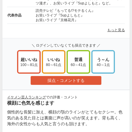
ツ漫才』、お笑いライブ『5upよしもと』など。
読売テレビ『もってる!?モテるくん』
代表作品
お笑いライブ『5upよしもと』
お笑いライブ『京橋花月』
もっと見る
＼ ログインしていなくても採点できます ／
超いいね
いいね
普通
う～ん
100～81点
80～61点
60～41点
40～1点
採点・コメントする
イケメン芸人ランキング
での評価・コメント
横顔に色気を感じます
個性的な長髪に加え、横顔の顎のラインがとてもセクシー。色
気のある見た目とは裏腹に声が高いのが笑えます。背も高く、
海外の女性からも人気と言うのも頷けます。