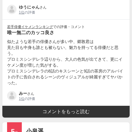
ゆうにゃん
さん
1位
の評価
若手俳優イケメンランキング
での評価・コメント
唯一無二のカッコ良さ
似たような若手の俳優さんが多い中、郷敦君は
見た目も中身も誰とも被らない、魅力を持ってる俳優だと思
う。
プロミスシンデレラ辺りから、大人の色気が出てきて、更にイ
ケメン度が増した気がする。
プロミスシンデレラの8話のキスシーンと9話の茶房のアルバイ
トの子に告白されるシーンのヴィジュアルが綺麗すぎてヤバか
った。
みー
さん
1位
の評価
コメントをもっと読む
5
小泉遥