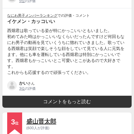
5位
の評価
なにわ男子メンバーランキング
での評価・コメント
イケメン・カッコいい
西畑君は歌っている姿が特にかっこいいともいました。
初めてみた時はかっこいいなくらいだったんですけど何回もな
にわ男子の動画を見ていくうちに惚れていきました。歌ってい
る西畑君は笑顔で楽しそうな顔をしていて見ている人に元気を
ます。他にも車を運転している西畑君は特別にかっこいいで
す。西畑君もかっこいいとこ可愛いとこがあるので大好きで
す。
これからも応援するので頑張ってください。
かい
さん
3位
の評価
コメントをもっと読む
3
盛山晋太郎
位
(600人が評価)