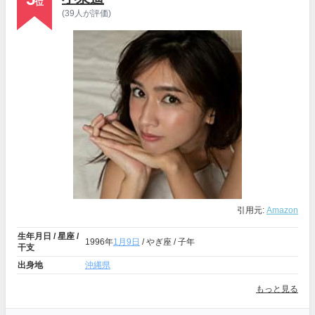
位
(39人が評価)
引用元:
Amazon
生年月日 / 星座 /
1996年
1月9日
/ やぎ座 / 子年
干支
出身地
沖縄県
もっと見る