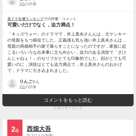
3位
の評価
昼ドラ女優ランキング
での評価・コメント
可愛いだけでなく，迫力満点！
「キッズウォー」のドラマで，井上真央さんんは，元ヤンキー
の母親をもつ娘役でした。正義感も気も強い井上真央さんは，
母親の再婚相手の家で暮らすことになったのですが，家族に起
こるいろいろな出来事に立ち向かい，迫力のある演技で「ざけ
んじゃねぇ！」のセリフがとても印象的でした。顔がとても可
愛いのに，演技はとても迫力満点で，井上真央さんのおかげ
で，ドラマに引き込まれました。
りんご
さん
2位
の評価
コメントをもっと読む
スポンサーリンク
2
西畑大吾
位
(6,311人が評価)