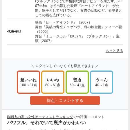
(ブルックリン)にて本格的な舞台デビューを果たす。20
07年秋には初出演した映画『ヒートアイランド』が公
開。歌手としてだけでなく、女優の活動など、表現者と
しての幅を広げている。
映画『ヒートアイランド』（2007）
舞台『美貌の青空チェゲバラ、魂の錬金術』ディーバ役
代表作品
（2005）
舞台『ミュージカル「BKLYN」（ブルックリン）』主
演（2007）
もっと見る
＼ ログインしていなくても採点できます ／
超いいね
いいね
普通
う～ん
100～81点
80～61点
60～41点
40～1点
採点・コメントする
歌唱力の高い女性アーティストランキング
での評価・コメント
パワフル、それでいて裏声がかわいい