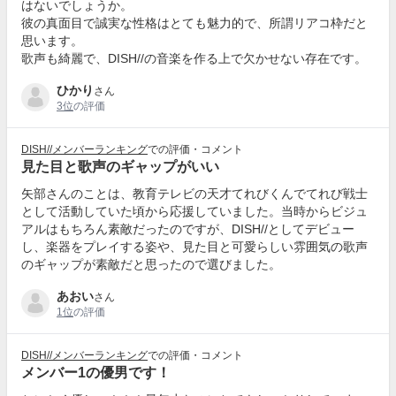
はないでしょうか。
彼の真面目で誠実な性格はとても魅力的で、所謂リアコ枠だと
思います。
歌声も綺麗で、DISH//の音楽を作る上で欠かせない存在です。
ひかり
さん
3位
の評価
DISH//メンバーランキング
での評価・コメント
見た目と歌声のギャップがいい
矢部さんのことは、教育テレビの天才てれびくんでてれび戦士
として活動していた頃から応援していました。当時からビジュ
アルはもちろん素敵だったのですが、DISH//としてデビュー
し、楽器をプレイする姿や、見た目と可愛らしい雰囲気の歌声
のギャップが素敵だと思ったので選びました。
あおい
さん
1位
の評価
DISH//メンバーランキング
での評価・コメント
メンバー1の優男です！