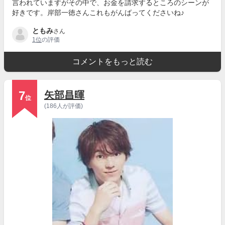
言われていますがその中で、お金を請求するところのシーンが
好きです。岸部一徳さんこれもがんばってくださいね♪
ともみ
さん
1位
の評価
コメントをもっと読む
7
矢部昌暉
位
(186人が評価)