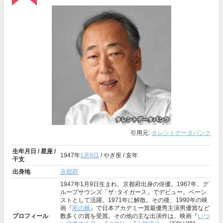
引用元:
タレントデータバンク
生年月日 / 星座 /
1947年
1月9日
/ やぎ座 / 亥年
干支
出身地
京都府
1947年1月9日生まれ、京都府出身の俳優。1967年、グ
ループサウンズ「ザ･タイガース」でデビュー。ベーシ
ストとして活躍。1971年に解散。その後、1990年の映
画『
死の棘
』で日本アカデミー賞最優秀主演男優賞など
プロフィール
数多くの賞を受賞。その他の主な出演作は、映画『
いつ