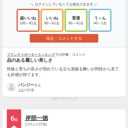
＼ ログインしていなくても採点できます ／
超いいね
いいね
普通
う～ん
100～81点
80～61点
60～41点
40～1点
採点・コメントする
ブランチリポーターランキング
での評価・コメント
品のある麗しい美しさ
性格と育ちの良さが現れている立ち居振る舞いが同性から見て
も好感が持てます。
パンジー
さん
1位
の評価
スポンサーリンク
6
岸部一徳
位
(230人が評価)