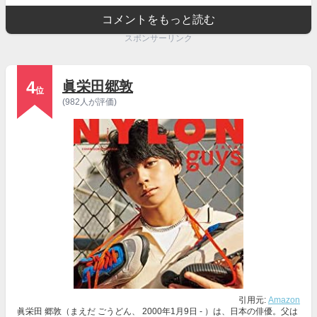
コメントをもっと読む
スポンサーリンク
4
眞栄田郷敦
位
(982人が評価)
引用元:
Amazon
眞栄田 郷敦（まえだ ごうどん、 2000年1月9日 - ）は、日本の俳優。父は