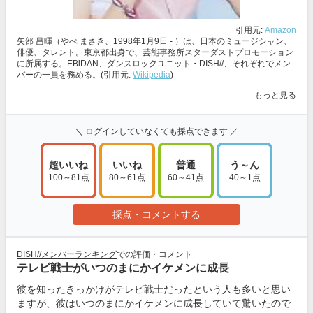
引用元:
Amazon
矢部 昌暉（やべ まさき、1998年1月9日 - ）は、日本のミュージシャン、
俳優、タレント。東京都出身で、芸能事務所スターダストプロモーション
に所属する。EBiDAN、ダンスロックユニット・DISH//、それぞれでメン
バーの一員を務める。(引用元:
Wikipedia
)
もっと見る
＼ ログインしていなくても採点できます ／
超いいね
いいね
普通
う～ん
100～81点
80～61点
60～41点
40～1点
採点・コメントする
DISH//メンバーランキング
での評価・コメント
テレビ戦士がいつのまにかイケメンに成長
彼を知ったきっかけがテレビ戦士だったという人も多いと思い
ますが、彼はいつのまにかイケメンに成長していて驚いたので