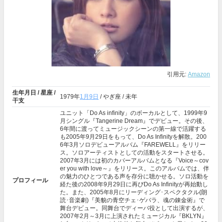
引用元:
Amazon
生年月日 / 星座 /
1979年
1月9日
/ やぎ座 / 未年
干支
ユニット「Do As infinity」のボーカルとして、1999年9
月シングル『Tangerine Dream』でデビュー。その後、
6年間に渡ってミュージックシーンの第一線で活躍する
も2005年9月29日をもって、Do As Infinityを解散。200
6年3月ソロデビューアルバム『FAREWELL』をリリー
ス。ソロアーティストとしての活動をスタートさせる。
2007年3月には初のカバーアルバムとなる『Voice～cov
er you with love～』をリリース。このアルバムでは、伴
の魅力のひとつである声を存分に聴かせる。ソロ活動を
プロフィール
経た後の2008年9月29日に再びDo As Infinityが再始動し
た。また、2005年8月にリーディング･スペクタクル(朗
読･音楽劇)『美貌の青空チェ･ゲバラ、魂の錬金術』で
舞台デビュー。同舞台でディーバ役として出演するが、
2007年2月～3月に上演されたミュージカル『BKLYN』