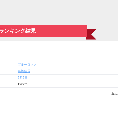
ランキング結果
ブルーロック
島﨑信長
5月6日
190cm
もっ