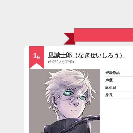
1
凪誠士郎（なぎせいしろう）
位
(6,069人が評価)
登場作品
声優
誕生日
身長