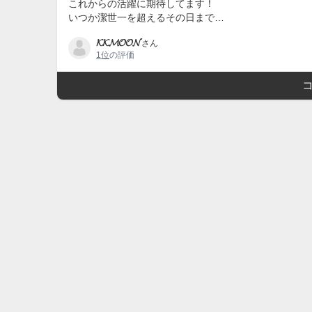
これからの活躍に期待してます！
いつか潔世一を超えるその日まで…
𝓚𝓚𝓜𝓞𝓞𝓝
さん
1位
の評価