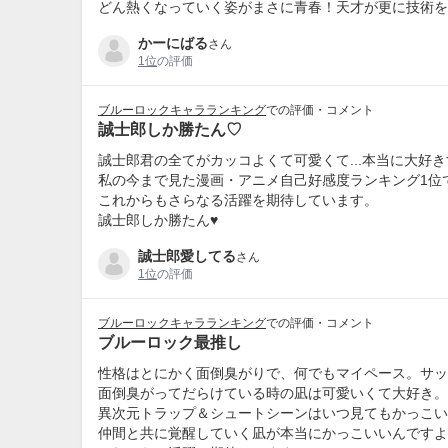
どん熱くなっていく姿がまさに青春！天才が更に技術を
かーにばる
さん
1位
の評価
ブルーロックキャラランキング
での評価・コメント
誠士郎しか勝たん♡
誠士郎君の全てがカッコよくて可愛くて...本当に大好き
私の今まで見た漫画・アニメ自己好感度ランキング1位で
これからもさらなる活躍を期待しています。
誠士郎しか勝たん♥️
誠士郎愛してる
さん
1位
の評価
ブルーロックキャラランキング
での評価・コメント
ブルーロック最推し
性格はとにかく面倒臭がりで、何でもマイペース。サッ
面倒臭がってだらけている時の凪は可愛いくて大好き。
異次元トラップ＆シュートシーンはいつ見てもかっこい
仲間と共に覚醒していく凪が本当にかっこいいんですよ