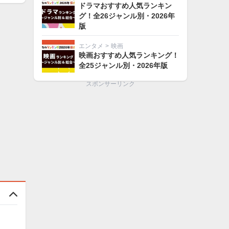
ドラマおすすめ人気ランキン
グ！全26ジャンル別・2026年
版
エンタメ
>
映画
映画おすすめ人気ランキング！
全25ジャンル別・2026年版
スポンサーリンク