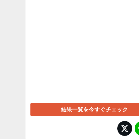
結果一覧を今すぐチェック