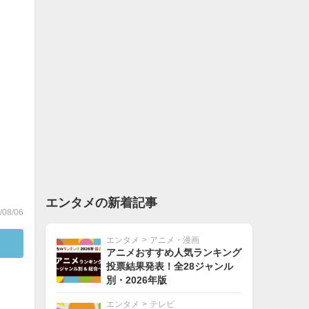
エンタメの新着記事
08/06
エンタメ
>
アニメ・漫画
アニメおすすめ人気ランキング
投票結果発表！全28ジャンル
別・2026年版
エンタメ
>
テレビ