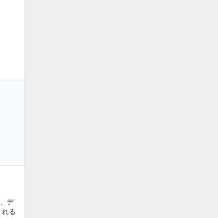
、デ
くれる