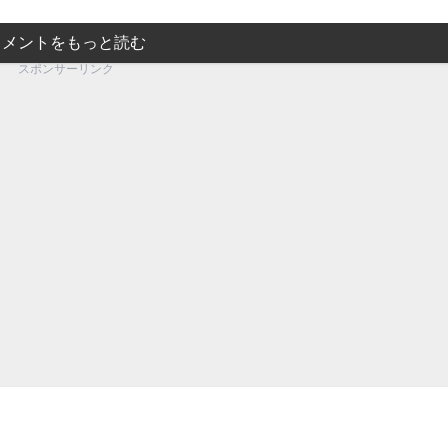
コメントをもっと読む
スポンサーリンク