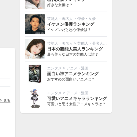
好きな女優は？
芸能人・著名人
>
俳優・女優
イケメン俳優ランキング
イケメンだと思う俳優は？
芸能人・著名人
>
芸能人・著名人その他
日本の芸能人美人ランキング
最も美人な日本の芸能人は誰？
エンタメ
>
アニメ・漫画
面白い神アニメランキング
おすすめの面白いアニメは？
エンタメ
>
アニメ・漫画
可愛いアニメキャラランキング
と見る
可愛いと思う女性アニメキャラは？