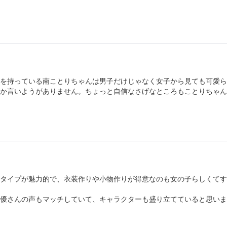
を持っている南ことりちゃんは男子だけじゃなく女子から見ても可愛ら
か言いようがありません。ちょっと自信なさげなところもことりちゃん
タイプが魅力的で、衣装作りや小物作りが得意なのも女の子らしくてす
優さんの声もマッチしていて、キャラクターも盛り立てていると思いま