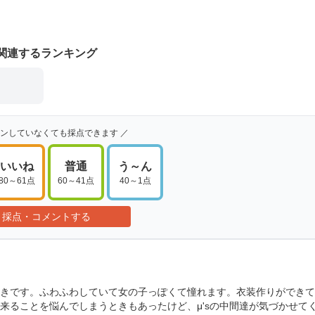
関連するランキング
インしていなくても採点できます ／
いいね
普通
う～ん
80～61点
60～41点
40～1点
採点・コメントする
きです。ふわふわしていて女の子っぽくて憧れます。衣装作りができて
来ることを悩んでしまうときもあったけど、μ'sの中間達が気づかせて