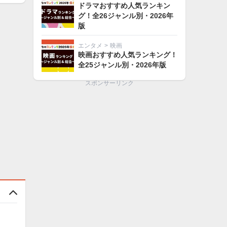
ドラマおすすめ人気ランキン
グ！全26ジャンル別・2026年
版
エンタメ
>
映画
映画おすすめ人気ランキング！
全25ジャンル別・2026年版
スポンサーリンク