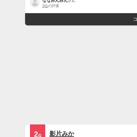
ななみんみん
さん
3位
の評価
2
影片みか
位