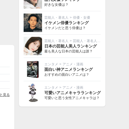
好きな女優は？
芸能人・著名人
>
俳優・女優
イケメン俳優ランキング
イケメンだと思う俳優は？
芸能人・著名人
>
芸能人・著名人その他
日本の芸能人美人ランキング
最も美人な日本の芸能人は誰？
エンタメ
>
アニメ・漫画
面白い神アニメランキング
おすすめの面白いアニメは？
エンタメ
>
アニメ・漫画
可愛いアニメキャラランキング
と見る
可愛いと思う女性アニメキャラは？