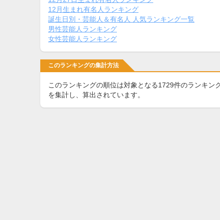
12月生まれ有名人ランキング
誕生日別・芸能人＆有名人 人気ランキング一覧
男性芸能人ランキング
女性芸能人ランキング
このランキングの集計方法
このランキングの順位は対象となる1729件のランキン
を集計し、算出されています。