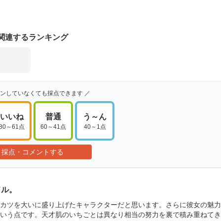
関連するランキング
インしていなくても採点できます ／
いいね
普通
う～ん
80～61点
60～41点
40～1点
採点・コメントする
ドル。
カツを大いに盛り上げたキャラクターだと思います。さらに彼女の魅力
いう点です。天才肌のいちごとは異なり相当の努力を裏で積み重ねてき