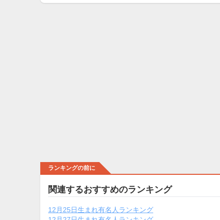
ランキングの前に
関連するおすすめのランキング
12月25日生まれ有名人ランキング
12月27日生まれ有名人ランキング