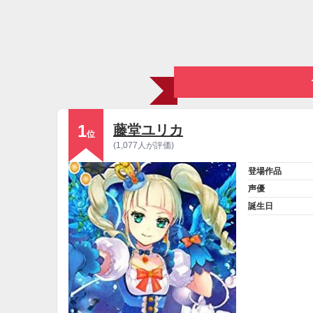
1
藤堂ユリカ
位
(1,077人が評価)
登場作品
声優
誕生日