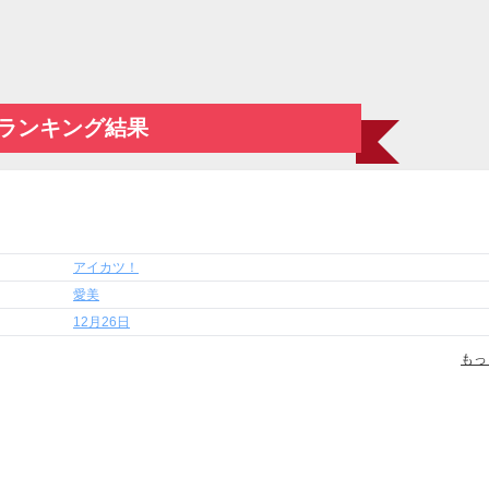
ランキング結果
アイカツ！
愛美
12月26日
もっ