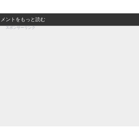
コメントをもっと読む
スポンサーリンク